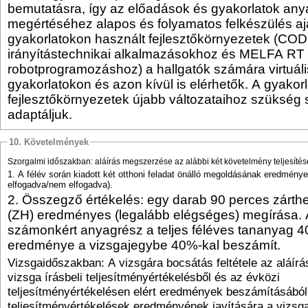
bemutatásra, így az előadások és gyakorlatok an
megértéséhez alapos és folyamatos felkészülés ajá
gyakorlatokon használt fejlesztőkörnyezetek (COD
irányítástechnikai alkalmazásokhoz és MELFA RT
robotprogramozáshoz) a hallgatók számára virtuál
gyakorlatokon és azon kívül is elérhetők. A gyakor
fejlesztőkörnyezetek újabb változataihoz szükség s
adaptáljuk.
10. Követelmények
Szorgalmi időszakban: aláírás megszerzése az alábbi két követelmény teljesítés
1. A félév során kiadott két otthoni feladat önálló megoldásának eredmény
elfogadva/nem elfogadva).
2. Összegző értékelés: egy darab 90 perces zárthe
(ZH) eredményes (legalább elégséges) megírása.
számonkért anyagrész a teljes féléves tananyag 
eredménye a vizsgajegybe 40%-kal beszámít.
Vizsgaidőszakban: A vizsgára bocsátás feltétele az aláír
vizsga írásbeli teljesítményértékelésből és az évközi
teljesítményértékelésen elért eredmények beszámításából 
teljesítményértékelések eredményének javítására a vizs