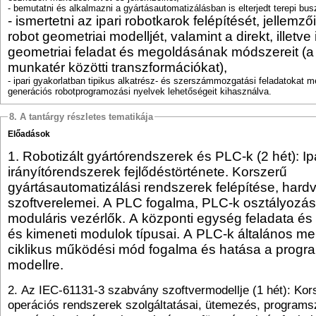
- bemutatni és alkalmazni a gyártásautomatizálásban is elterjedt terepi bu
- ismertetni az ipari robotkarok felépítését, jellemző
robot geometriai modelljét, valamint a direkt, illetve
geometriai feladat és megoldásának módszereit (a 
munkatér közötti transzformációkat),
- ipari gyakorlatban tipikus alkatrész- és szerszámmozgatási feladatokat 
generációs robotprogramozási nyelvek lehetőségeit kihasználva.
8. A tantárgy részletes tematikája
Előadások
1. Robotizált gyártórendszerek és PLC-k (2 hét): Ip
irányítórendszerek fejlődéstörténete. Korszerű
gyártásautomatizálási rendszerek felépítése, hardv
szoftverelemei. A PLC fogalma, PLC-k osztályozá
moduláris vezérlők. A központi egység feladata és 
és kimeneti modulok típusai. A PLC-k általános me
ciklikus működési mód fogalma és hatása a progr
modellre.
2. Az IEC-61131-3 szabvány szoftvermodellje (1 hét): Ko
operációs rendszerek szolgáltatásai, ütemezés, programs