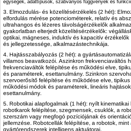
egységek, adattípusok, szabványos függvények és funkci
3. Elmozdulás- és közelítésérzékelés (2 hét): Elm
elfordulás mérése potenciométerek, relatív és abs
ultrahangos és lézeres távolságérzékelők alkalmaz
gyakorlatban elterjedt közelítésérzékelők: végállá
optikai, mágneses, induktív és kapacitív érzékelő
és jellegzetessége, alkalmazástechnikája.
4. Hajtásszabályozás (2 hét): a gyártásautomatizál
villamos beavatkozói. Aszinkron frekvenciaváltós h
frekvenciaváltók felépítése és működési elve, tipi
és paraméterek, esettanulmány. Szinkron szervoha
szervoerősítő felépítése és működése elve, tipiku
működési módok és paraméterek, lineáris hajtások
esettanulmány.
5. Robotikai alapfogalmak (1 hét): nyílt kinematikai 
robotkarok felépítése, szegmensek, csuklók, a rob
szerszám vagy megfogó pozíciójának és orientáci
jellemzése. Robotcellák felépítése, a robotok, mint
gyártórendszerek intelligens aktuátorai.