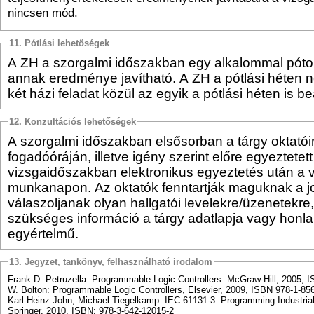
nincsen mód.
11. Pótlási lehetőségek
A ZH a szorgalmi időszakban egy alkalommal póto
annak eredménye javítható. A ZH a pótlási héten 
két házi feladat közül az egyik a pótlási héten is b
12. Konzultációs lehetőségek
A szorgalmi időszakban elsősorban a tárgy oktató
fogadóóráján, illetve igény szerint előre egyeztetet
vizsgaidőszakban elektronikus egyeztetés után a vi
munkanapon. Az oktatók fenntartják maguknak a j
válaszoljanak olyan hallgatói levelekre/üzenetekre,
szükséges információ a tárgy adatlapja vagy honla
egyértelmű.
13. Jegyzet, tankönyv, felhasználható irodalom
Frank D. Petruzella: Programmable Logic Controllers. McGraw-Hill, 2005, 
W. Bolton: Programmable Logic Controllers, Elsevier, 2009, ISBN 978-1-85
Karl-Heinz John, Michael Tiegelkamp: IEC 61131-3: Programming Industri
Springer, 2010, ISBN: 978-3-642-12015-2