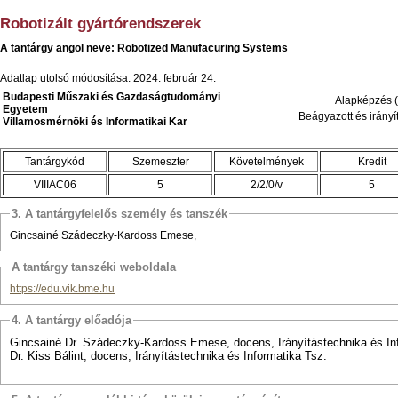
Robotizált gyártórendszerek
A tantárgy angol neve: Robotized Manufacuring Systems
Adatlap utolsó módosítása: 2024. február 24.
Budapesti Műszaki és Gazdaságtudományi
Alapképzés (
Egyetem
Beágyazott és irányí
Villamosmérnöki és Informatikai Kar
Tantárgykód
Szemeszter
Követelmények
Kredit
VIIIAC06
5
2/2/0/v
5
3. A tantárgyfelelős személy és tanszék
Gincsainé Szádeczky-Kardoss Emese,
A tantárgy tanszéki weboldala
https://edu.vik.bme.hu
4. A tantárgy előadója
Gincsainé Dr. Szádeczky-Kardoss Emese, docens, Irányítástechnika és In
Dr. Kiss Bálint, docens, Irányítástechnika és Informatika Tsz.