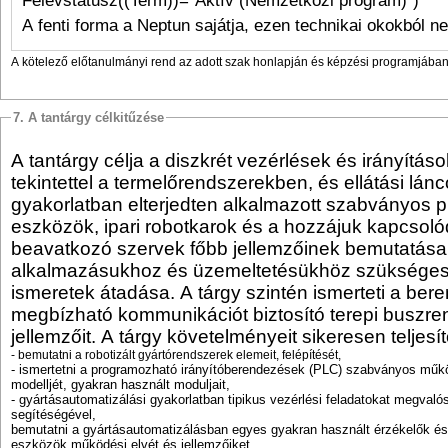
A fenti forma a Neptun sajátja, ezen technikai okokból n
A kötelező előtanulmányi rend az adott szak honlapján és képzési programjában 
7. A tantárgy célkitűzése
A tantárgy célja a diszkrét vezérlések és irányítás
tekintettel a termelőrendszerekben, és ellátási lán
gyakorlatban elterjedten alkalmazott szabványos
eszközök, ipari robotkarok és a hozzájuk kapcsoló
beavatkozó szervek főbb jellemzőinek bemutatása
alkalmazásukhoz és üzemeltetésükhöz szükséges
ismeretek átadása. A tárgy szintén ismerteti a ber
megbízható kommunikációt biztosító terepi buszr
jellemzőit. A tárgy követelményeit sikeresen teljesí
- bemutatni a robotizált gyártórendszerek elemeit, felépítését,
- ismertetni a programozható irányítóberendezések (PLC) szabványos műk
modelljét, gyakran használt moduljait,
- gyártásautomatizálási gyakorlatban tipikus vezérlési feladatokat megvaló
segítéségével,
bemutatni a gyártásautomatizálásban egyes gyakran használt érzékelők és 
eszközök működési elvét és jellemzőiket,