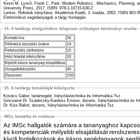
Kevin M. Lynch, Frank C. Park: Modern Robotics : Mechanics, Planning, a
University Press, 2017, ISBN: 978-1-10715-630-2
Lantos: Robotok irányítása. Akadémiai Kiadó, 3. kiadás, 2002, ISBN 963 0
Elektronikus segédanyagok a tárgy honlapján.
14. A tantárgy elvégzéséhez átlagosan szükséges tanulmányi munka
Kontakt óra
56
Félévközi készülés órákra
19
Felkészülés zárthelyire
15
Házi feladat elkészítése
20
Kijelölt írásos tananyag elsajátítása
Vizsgafelkészülés
40
Összesen
150
15. A tantárgy tematikáját kidolgozta
Kovács Gábor, tanársegéd, Irányítástechnika és Informatika Tsz.
Gincsainé Dr. Szádeczky-Kardoss Emese, docens, Irányítástechnika és In
Dr. Kiss Bálint, docens, Irányítástechnika és Informatika Tsz.
IMSc tematika és módszer
Az IMSc hallgatók számára a tananyaghoz kapcs
és kompetenciák mélyebb elsajátítását rendszere
kívüli foglalkozások és írásos segédanyagok segíti