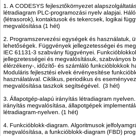
1. A CODESYS fejlesztőkörnyezet alapszolgáltatás
létradiagram PLC-programozási nyelv alapjai. Hál
(létrasorok), kontaktusok és tekercsek, logikai fü
megvalósítása (1 hét)
2. Programszervezési egységek és használatuk, 
lehetőségek. Függvények jellegzetességei és meg
IEC 61131-3 szabvány függvényei. Funkcióblokko
jellegzetességei és megvalósításuk, szabványos bis
élérzékeny-, időzítő- és számláló funkcióblokkok h
Moduláris fejlesztési elvek érvényesítése funkciób
használatával. Ciklikus, periodikus és eseményve
megvalósítása taszkok segítségével. (3 hét)
3. Állapotgép-alapú irányítás létradiagram nyelven.
irányítás megvalósítása, állapotgépek implementá
létradiagram-nyelven. (1 hét)
4. Funkcióblokk-diagram. Algoritmusok jelfolyamgr
megvalósítása, a funkcióblokk-diagram (FBD) prog