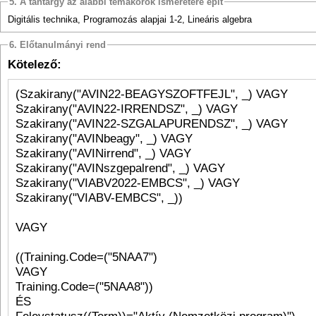
5. A tantárgy az alábbi témakörök ismeretére épít
Digitális technika, Programozás alapjai 1-2, Lineáris algebra
6. Előtanulmányi rend
Kötelező:
(Szakirany("AVIN22-BEAGYSZOFTFEJL", _) VAGY
Szakirany("AVIN22-IRRENDSZ", _) VAGY
Szakirany("AVIN22-SZGALAPURENDSZ", _) VAGY
Szakirany("AVINbeagy", _) VAGY
Szakirany("AVINirrend", _) VAGY
Szakirany("AVINszgepalrend", _) VAGY
Szakirany("VIABV2022-EMBCS", _) VAGY
Szakirany("VIABV-EMBCS", _))
VAGY
((Training.Code=("5NAA7")
VAGY
Training.Code=("5NAA8"))
ÉS
Felevstatusz((Term))="Aktív (Nemzetközi program)")