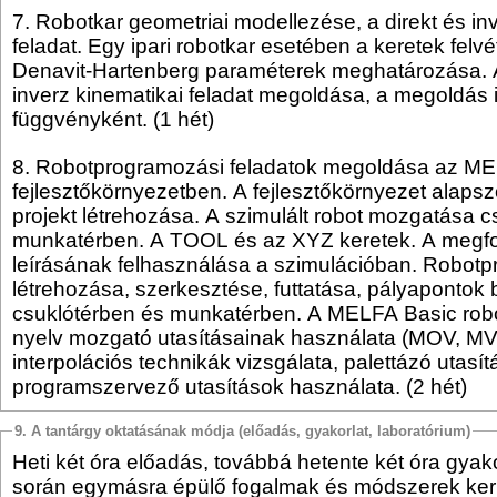
7. Robotkar geometriai modellezése, a direkt és in
feladat. Egy ipari robotkar esetében a keretek felvé
Denavit-Hartenberg paraméterek meghatározása. A
inverz kinematikai feladat megoldása, a megoldás
függvényként. (1 hét)
8. Robotprogramozási feladatok megoldása az M
fejlesztőkörnyezetben. A fejlesztőkörnyezet alapszo
projekt létrehozása. A szimulált robot mozgatása c
munkatérben. A TOOL és az XYZ keretek. A meg
leírásának felhasználása a szimulációban. Robot
létrehozása, szerkesztése, futtatása, pályapontok 
csuklótérben és munkatérben. A MELFA Basic rob
nyelv mozgató utasításainak használata (MOV, MVS
interpolációs technikák vizsgálata, palettázó utasí
programszervező utasítások használata. (2 hét)
9. A tantárgy oktatásának módja (előadás, gyakorlat, laboratórium)
Heti két óra előadás, továbbá hetente két óra gyako
során egymásra épülő fogalmak és módszerek ker