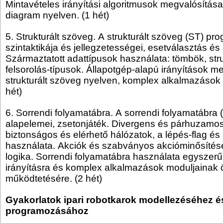
Mintavételes irányítási algoritmusok megvalósítása
diagram nyelven. (1 hét)
5. Strukturált szöveg. A strukturált szöveg (ST) pr
szintaktikája és jellegzetességei, esetválasztás és 
Származtatott adattípusok használata: tömbök, str
felsorolás-típusok. Állapotgép-alapú irányítások m
strukturált szöveg nyelven, komplex alkalmazások f
hét)
6. Sorrendi folyamatábra. A sorrendi folyamatábra
alapelemei, zsetonjáték. Divergens és párhuzamo
biztonságos és elérhető hálózatok, a lépés-flag és 
használata. Akciók és szabványos akcióminősítése
logika. Sorrendi folyamatábra használata egyszerű
irányításra és komplex alkalmazások moduljainak
működtetésére. (2 hét)
Gyakorlatok ipari robotkarok modellezéséhez é
programozásához