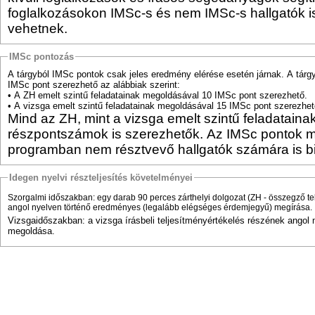
foglalkozásokon IMSc-s és nem IMSc-s hallgatók is
vehetnek.
IMSc pontozás
A tárgyból IMSc pontok csak jeles eredmény elérése esetén járnak. A tár
IMSc pont szerezhető az alábbiak szerint:
• A ZH emelt szintű feladatainak megoldásával 10 IMSc pont szerezhető.
• A vizsga emelt szintű feladatainak megoldásával 15 IMSc pont szerezhet
Mind az ZH, mint a vizsga emelt szintű feladatain
részpontszámok is szerezhetők. Az IMSc pontok 
programban nem résztvevő hallgatók számára is biz
Idegen nyelvi részteljesítés követelményei
Szorgalmi időszakban: egy darab 90 perces zárthelyi dolgozat (ZH - összegző te
angol nyelven történő eredményes (legalább elégséges érdemjegyű) megírása.
Vizsgaidőszakban: a vizsga írásbeli teljesítményértékelés részének angol 
megoldása.