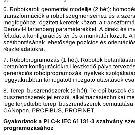
6. Robotkarok geometriai modellje (2 hét): homogé
transzformációk a robot szegmenseihez és a sze
megfogóhoz rögzített keretek között, a transzfor
Denavit-Hartenberg paraméterekkel. A direkt és in
feladat a konfigurációs tér és a munkatér között. A 
szétbontásának lehetősége pozíciós és orientáció
részfeladatokra.
7. Robotprogramozás (1 hét): Robotok betanításá
betanított konfigurációkra illeszkedő pálya tervez
generációs robotprogramozási nyelvek szolgáltatás
leggyakrabban támogatott mozgató utasítások csal
8. Terepi buszrendszerek (3 hét): Terepi buszok és
buszrendszerek jellemzői, alkalmazástechnikai me
legelterjedtebb terepi buszrendszerek bemutatás
CANopen, PROFIBUS, PROFINET.
Gyakorlatok a PLC-k IEC 61131-3 szabvány szer
programozásához