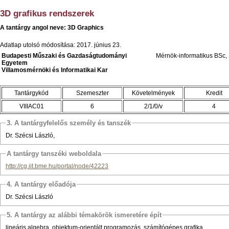
3D grafikus rendszerek
A tantárgy angol neve: 3D Graphics
Adatlap utolsó módosítása: 2017. június 23.
Budapesti Műszaki és Gazdaságtudományi
Mérnök-informatikus BSc, 
Egyetem
Villamosmérnöki és Informatikai Kar
Tantárgykód
Szemeszter
Követelmények
Kredit
VIIIAC01
6
2/1/0/v
4
3. A tantárgyfelelős személy és tanszék
Dr. Szécsi László,
A tantárgy tanszéki weboldala
http://cg.iit.bme.hu/portal/node/42223
4. A tantárgy előadója
Dr. Szécsi László
5. A tantárgy az alábbi témakörök ismeretére épít
lineáris algebra, objektum-orientált programozás, számítógépes grafika