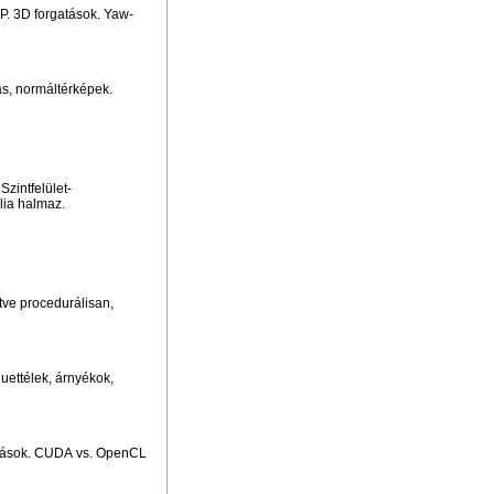
P. 3D forgatások. Yaw-
ás, normáltérképek.
Szintfelület-
lia halmaz.
tve procedurálisan,
uettélek, árnyékok,
mítások. CUDA vs. OpenCL