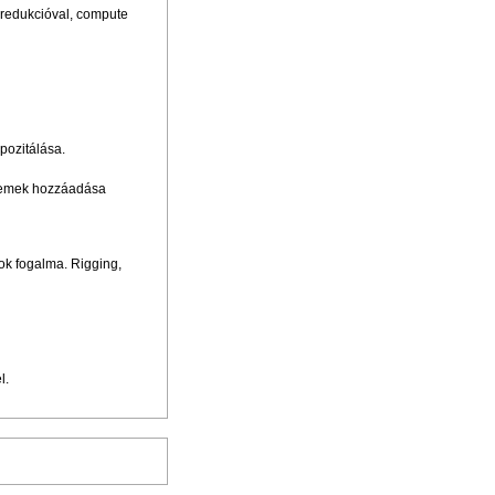
 redukcióval, compute
pozitálása.
elemek hozzáadása
ok fogalma. Rigging,
l.