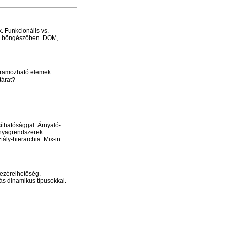
. Funkcionális vs.
t a böngészőben. DOM,
.
gramozható elemek.
tárat?
íthatósággal. Árnyaló-
Anyagrendszerek.
ály-hierarchia. Mix-in.
vezérelhetőség.
ás dinamikus típusokkal.