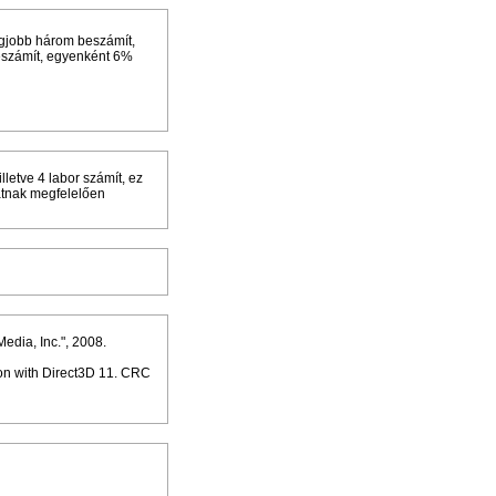
legjobb három beszámít,
beszámít, egyenként 6%
lletve 4 labor számít, ez
zatnak megfelelően
dia, Inc.", 2008.
on with Direct3D 11. CRC