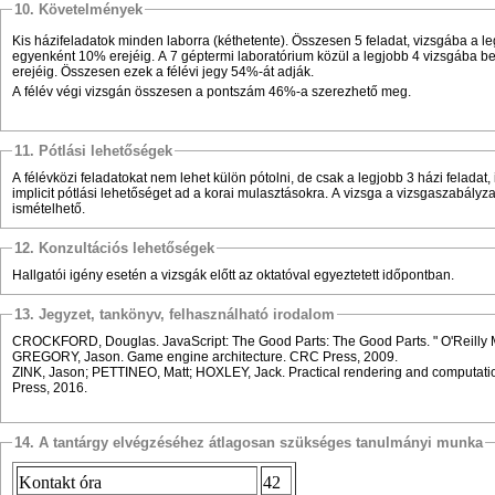
10. Követelmények
Kis házifeladatok minden laborra (kéthetente). Összesen 5 feladat, vizsgába a 
egyenként 10% erejéig. A 7 géptermi laboratórium közül a legjobb 4 vizsgába 
erejéig. Összesen ezek a félévi jegy 54%-át adják.
A félév végi vizsgán összesen a pontszám 46%-a szerezhető meg.
11. Pótlási lehetőségek
A félévközi feladatokat nem lehet külön pótolni, de csak a legjobb 3 házi feladat, i
implicit pótlási lehetőséget ad a korai mulasztásokra. A vizsga a vizsgaszabály
ismételhető.
12. Konzultációs lehetőségek
Hallgatói igény esetén a vizsgák előtt az oktatóval egyeztetett időpontban.
13. Jegyzet, tankönyv, felhasználható irodalom
CROCKFORD, Douglas. JavaScript: The Good Parts: The Good Parts. " O'Reilly Me
GREGORY, Jason. Game engine architecture. CRC Press, 2009.
ZINK, Jason; PETTINEO, Matt; HOXLEY, Jack. Practical rendering and computati
Press, 2016.
14. A tantárgy elvégzéséhez átlagosan szükséges tanulmányi munka
Kontakt óra
42