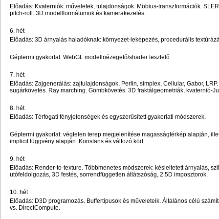
Előadás: Kvaterniók: műveletek, tulajdonságok. Möbius-transzformációk. SLER
pitch-roll. 3D modellformátumok és kamerakezelés.
6. hét
Előadás: 3D árnyalás haladóknak: környezet-leképezés, procedurális textúráz
Géptermi gyakorlat: WebGL modellnézegető/shader tesztelő
7. hét
Előadás: Zajgenerálás: zajtulajdonságok, Perlin, simplex, Cellular, Gabor, LRP. 
sugárkövetés. Ray marching. Gömbkövetés. 3D fraktálgeometriák, kvaternió-Ju
8. hét
Előadás: Térfogati fényjelenségek és egyszerűsített gyakorlati módszerek.
Géptermi gyakorlat: végtelen terep megjelenítése magasságtérkép alapján, ille
implicit függvény alapján. Konstans és változó köd.
9. hét
Előadás: Render-to-texture. Többmenetes módszerek: késleltetett árnyalás, szil
utófeldolgozás, 3D festés, sorrendfüggetlen átlátszóság, 2.5D imposztorok.
10. hét
Előadás: D3D programozás. Buffertípusok és műveleteik. Általános célú szá
vs. DirectCompute.