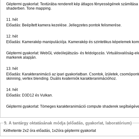
Géptermi gyakorlat: Textúrába renderelt kép átlagos fényességének számítása
shaderben. Tone mapping.
11. hét
Előadás: Beépített kamera kezelése. Jellegzetes pontok felismerése.
12. hét
Előadás: Kamerakép manipulációja. Kamerakép és szintetikus képelemek kom
Géptermi gyakorlat: WebGL videólejátszás- és feldolgozás. Virtuálisvalóság-
markerek alapján.
13. hét
Előadás: Karakteranimácó az ipari gyakorlatban. Csontok, ízületek, csomópont
skinning, vertex blending. Duális kvaterniók karakteranimációhoz.
14. hét
Előadás: D3D12 és Vulkan.
Géptermi gyakorlat: Tömeges karakteranimáció compute shaderek segítségéve
9. A tantárgy oktatásának módja (előadás, gyakorlat, laboratórium)
Kéthetente 2x2 óra előadás, 1x2óra géptermi gyakorlat