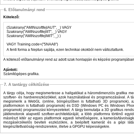
6. Előtanulmányi rend
Kötelező:
(Szakirany("AMINszoftfejlAUT", _) VAGY
Szakirany("AMINszoftfejlIIT", _) VAGY
Szakirany("AMINszoftfejlMIT", _) )
VAGY Training.code=("5NAA8")
A fenti forma a Neptun sajátja, ezen technikai okokból nem változtattunk.
A kötelező előtanulmányi rend az adott szak honlapján és képzési programjában 
Ajánlott:
Számítógépes grafika.
7. A tantárgy célkitűzése
A tárgy célja, hogy megismertesse a hallgatókat a háromdimenziós grafika m
szoftver- és hardvereszközökkel, azok használatával és programozásával. A tá
megismerik a WebGL (online, böngészőben is futtatható 3D programok),
platformokon is futtatható programok) és D3D (Windows PC és Windows Phone
programok) programozási környezeteket. A tárgy bemutatja a 3D grafikus rendsz
játékmotorok alapvető szoftver-architektúráját, a több platformra történő egyid
másrészt kitér az egyes platformok egyedi lehetőségeire, a kamerás/távolság
mozgásérzékelős beviteli eszközökre, a beépített kamerát és a gépi látá
kiegészítettvalóság-rendszerekre, illetve a GPGPU képességekre.