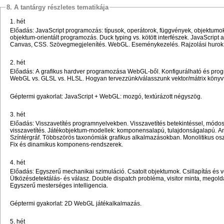
8. A tantárgy részletes tematikája
1. hét
Előadás: JavaScript programozás: típusok, operátorok, függvények, objektumok
objektum-orientált programozás. Duck typing vs. kötött interfészek. JavaScrip
Canvas, CSS. Szövegmegjelenítés. WebGL. Eseménykezelés. Rajzolási hurok
2. hét
Előadás: A grafikus hardver programozása WebGL-ből. Konfigurálható és pro
WebGL vs. GLSL vs. HLSL. Hogyan tervezzünk/válasszunk vektor/mátrix könyv
Géptermi gyakorlat: JavaScript + WebGL: mozgó, textúrázott négyszög.
3. hét
Előadás: Visszavetítés programnyelvekben. Visszavetítés betekintéssel, módos
visszavetítés. Játékobjektum-modellek: komponensalapú, tulajdonságalapú. 
Színtérgráf. Többszörös taxonómiák grafikus alkalmazásokban. Monolitikus oszt
Fix és dinamikus komponens-rendszerek.
4. hét
Előadás: Egyszerű mechanikai szimuláció. Csatolt objektumok. Csillapítás és 
Ütközésdetektálás- és válasz. Double dispatch probléma, visitor minta, megold
Egyszerű mesterséges intelligencia.
Géptermi gyakorlat: 2D WebGL játékalkalmazás.
5. hét