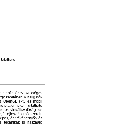
található.
egjelenítéséhez szükséges
rgy keretében a hallgatók
 az OpenGL (PC és mobil
 platformokon futtatható
erek, virtuálisvalóság- és
ejű fejlesztés módszereit,
képes, érintőképernyős és
s technikáit is használó