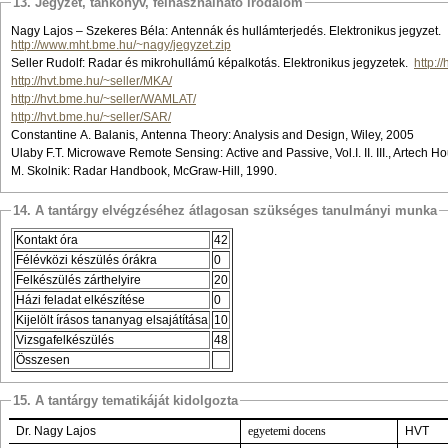
13. Jegyzet, tankönyv, felhasználható irodalom
Nagy Lajos – Szekeres Béla: Antennák és hullámterjedés. Elektronikus jegyzet.
http://www.mht.bme.hu/~nagy/jegyzet.zip
Seller Rudolf: Radar és mikrohullámú képalkotás. Elektronikus jegyzetek.
http:/
http://hvt.bme.hu/~seller/MKA/
http://hvt.bme.hu/~seller/WAMLAT/
http://hvt.bme.hu/~seller/SAR/
Constantine A. Balanis, Antenna Theory: Analysis and Design, Wiley, 2005
Ulaby F.T. Microwave Remote Sensing: Active and Passive, Vol.I. II.
III
., Artech H
M. Skolnik: Radar Handbook, McGraw-Hill, 1990.
14. A tantárgy elvégzéséhez átlagosan szükséges tanulmányi munka
Kontakt óra
42
Félévközi készülés órákra
0
Felkészülés zárthelyire
20
Házi feladat elkészítése
0
Kijelölt írásos tananyag elsajátítása
10
Vizsgafelkészülés
48
Összesen
15. A tantárgy tematikáját kidolgozta
Dr. Nagy Lajos
egyetemi docens
HVT