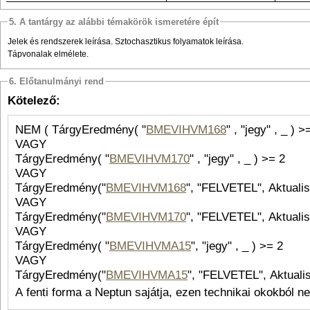
5. A tantárgy az alábbi témakörök ismeretére épít
Jelek és rendszerek leírása. Sztochasztikus folyamatok leírása.
Tápvonalak elmélete.
6. Előtanulmányi rend
Kötelező:
NEM ( TárgyEredmény( "
BMEVIHVM168
" , "jegy
VAGY
TárgyEredmény( "
BMEVIHVM170
" , "jegy" , _ ) >= 2
VAGY
TárgyEredmény("
BMEVIHVM168
", "FELVETEL", Aktualis
VAGY
TárgyEredmény("
BMEVIHVM170
", "FELVETEL", Aktualis
VAGY
TárgyEredmény( "
BMEVIHVMA15
", "jegy" , _ ) >= 2
VAGY
TárgyEredmény("
BMEVIHVMA15
", "FELVETEL", Aktualis
A fenti forma a Neptun sajátja, ezen technikai okokból n