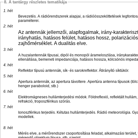
8. A tantárgy részletes tematikája
1. hét
Bevezetés. A rádiórendszerek alapjai, a rádióösszeköttetések legfonto
paraméterei.
2. hét
Az antennák jellemzői, alapfogalmak, irány-karakterisz
irányhatás, hatásos felület, hatásos hossz, polarizáció
zajhőmérséklet. A dualitás elve.
3. hét
A huzalantennák típusai, dipól és monopól árameloszlása, iránykarakter
ellenállása, bemeneti impedanciája, hatásos hossza, kölcsönös impeda
4. hét
Reflektor típusú antennák, sík- és sarokreflektor. Átirányító síktükör.
5. hét
Apertura antennák, az apertura távoltere. Apertúra antenna típusok (tölc
henger paraboloid, stb.)
6. hét
Elektromágneses hullámterjedési módok. Földreflexió, reflektált hullám, fe
refrakció, troposzférikus szórás.
7. hét
Ionoszférikus terjedés. Kétutas hullámterjedés. Rádió meteorológia. Gya
modellek.
8. hét
Mérés elve, a mérőrendszer csoportosítása feladat, alkalmazási terület, t
mérendő objektum típusa, stb. szerint.