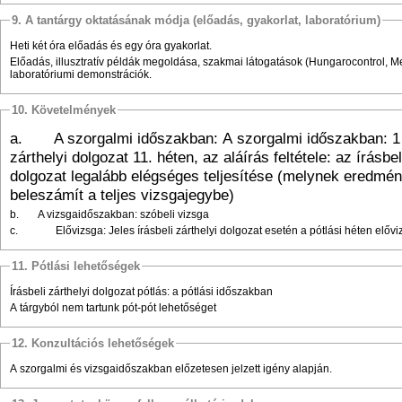
9. A tantárgy oktatásának módja (előadás, gyakorlat, laboratórium)
Heti két óra előadás és egy óra gyakorlat.
Előadás, illusztratív példák megoldása, szakmai látogatások (Hungarocontrol, Me
laboratóriumi demonstrációk.
10. Követelmények
a.
A szorgalmi időszakban: A szorgalmi időszakban: 1 
zárthelyi dolgozat 11. héten, az aláírás feltétele: az írásbel
dolgozat legalább elégséges teljesítése (melynek eredm
beleszámít a teljes vizsgajegybe)
b.
A vizsgaidőszakban: szóbeli vizsga
c.
Elővizsga: Jeles írásbeli zárthelyi dolgozat esetén a pótlási héten elő
11. Pótlási lehetőségek
Írásbeli zárthelyi dolgozat pótlás: a pótlási időszakban
A tárgyból nem tartunk pót-pót lehetőséget
12. Konzultációs lehetőségek
A szorgalmi és vizsgaidőszakban előzetesen jelzett igény alapján.