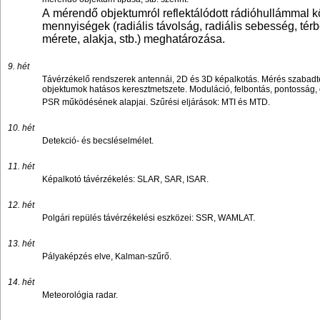
A mérendő objektumról reflektálódott rádióhullámmal k
mennyiségek (radiális távolság, radiális sebesség, térbe
mérete, alakja, stb.) meghatározása.
9. hét
Távérzékelő rendszerek antennái, 2D és 3D képalkotás. Mérés szabadté
objektumok hatásos keresztmetszete. Moduláció, felbontás, pontosság, 
PSR működésének alapjai. Szűrési eljárások:
MTI
és
MTD
.
10. hét
Detekció- és becsléselmélet.
11. hét
Képalkotó távérzékelés: SLAR, SAR, ISAR.
12. hét
Polgári repülés távérzékelési eszközei: SSR, WAMLAT.
13. hét
Pályaképzés elve, Kalman-szűrő.
14. hét
Meteorológia radar.