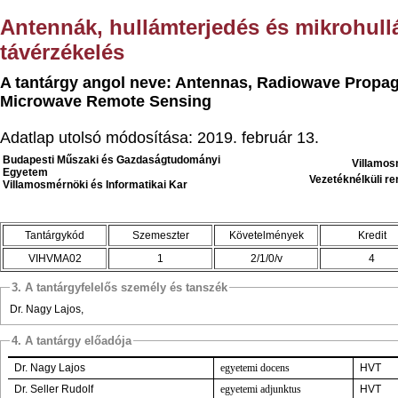
Antennák, hullámterjedés és mikrohul
távérzékelés
A tantárgy angol neve: Antennas, Radiowave Propag
Microwave Remote Sensing
Adatlap utolsó módosítása: 2019. február 13.
Budapesti Műszaki és Gazdaságtudományi
Villamos
Egyetem
Vezetéknélküli r
Villamosmérnöki és Informatikai Kar
Tantárgykód
Szemeszter
Követelmények
Kredit
VIHVMA02
1
2/1/0/v
4
3. A tantárgyfelelős személy és tanszék
Dr. Nagy Lajos,
4. A tantárgy előadója
Dr. Nagy Lajos
egyetemi docens
HVT
Dr. Seller Rudolf
egyetemi adjunktus
HVT