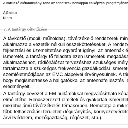
A kötelező előtanulmányi rend az adott szak honlapján és képzési programjában 
Ajánlott:
Nincs.
7. A tantárgy célkitűzése
A távközlő (mobil, műholdas), távérzékelő rendszerek mi
alkalmazza a vezeték nélküli összeköttetéseket. A rendsze
fejlesztési és üzemeltetése egyaránt igényli az antennák 
ismeretét, a tantárgy fő feladata ezen ismeretek megadás
alkalmazáshoz, rádióhálózat tervezéshez szükséges mél
tartalmazza a szükséges frekvencia gazdálkodási ismeret
szemléletmódjában az
EMC
alapelvei érvényesülnek. A tár
hogy megismertesse a hallgatókkal az antennafejlesztés le
eredményeit.
A tantárgy bevezet a EM hullámokkal megvalósítható kép
elméletébe. Rendszerezett elméleti és gyakorlati ismeretek
mikrohullámú távérzékelés témakörben. Bemutatja a mikr
főbb felhasználási területeit (légiirányítás, környezetvédel
árvízvédelem, mezőgazdaság, régészet, stb.).