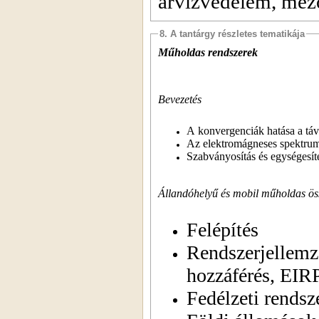
árvízvédelem, mező
8. A tantárgy részletes tematikája
Műholdas rendszerek
Bevezetés
A konvergenciák hatása a táv
Az elektromágneses spektru
Szabványosítás és egységesít
Állandóhelyű és mobil műholdas öss
Felépítés
Rendszerjellemző
hozzáférés, EIR
Fedélzeti rendsz