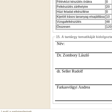
Félévközi készülés órákra
0
Felkészülés zárthelyire
20
Házi feladat elkészítése
0
Kijelölt írásos tananyag elsajátítása
10
Vizsgafelkészülés
48
Összesen
120
15. A tantárgy tematikáját kidolgozt
Név:
Dr. Zombory László
dr. Seller Rudolf
Farkasvölgyi Andrea
Levél a webmesternek