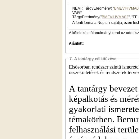
NEM ( TárgyEredmény( "
BMEVIHVMA0
VAGY
TárgyEredmény("
BMEVIHVMA02
", "FE
A fenti forma a Neptun sajátja, ezen tec
A kötelező előtanulmányi rend az adott s
Ajánlott:
-
7. A tantárgy célkitűzése
Elsősorban rendszer szintű ismeret
összeköttetések és rendszerek tervez
A tantárgy bevezet
képalkotás és mérés
gyakorlati ismeret
témakörben. Bemut
felhasználási terül