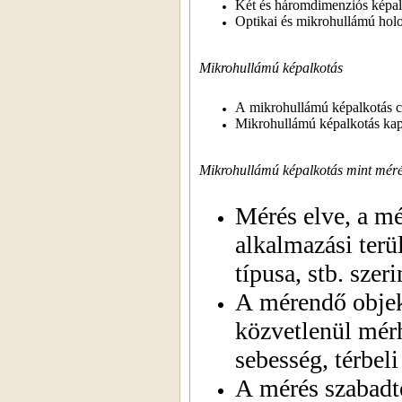
Két és háromdimenziós képal
Optikai és mikrohullámú hol
Mikrohullámú képalkotás
A mikrohullámú képalkotás c
Mikrohullámú képalkotás kapc
Mikrohullámú képalkotás mint mér
Mérés elve, a mé
alkalmazási terü
típusa, stb. szeri
A mérendő objek
közvetlenül mérh
sebesség, térbeli
A mérés szabadté