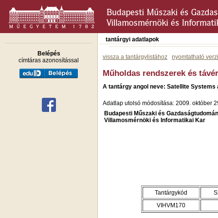
tantárgyi adatlapok
Belépés
vissza a tantárgylistához
nyomtatható verz
címtáras azonosítással
Műholdas rendszerek és távé
A tantárgy angol neve: Satellite System
Adatlap utolsó módosítása: 2009. október 2
Budapesti Műszaki és Gazdaságtudomán
Villamosmérnöki és Informatikai Kar
Tantárgykód
S
VIHVM170