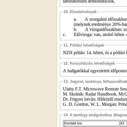
laboratóriumi demonstrációk.
10. Követelmények
a.
A szorgalmi időszakban:
(melynek eredménye 20%-ban b
b.
A vizsgaidőszakban: sz
c.
Elővizsga: van, utolsó héten -
11. Pótlási lehetőségek
NZH pótlás: 14. héten, és a pótlási
12. Konzultációs lehetőségek
A hallgatókkal egyeztetett időpont
13. Jegyzet, tankönyv, felhasználha
Ulaby F.T. Microwave Remote Sensin
M. Skolnik: Radar Handbook, McG
Dr. Frigyes István: Hírközlő rend
G. D. Gordon, W. L. Morgan: Princi
14. A tantárgy elvégzéséhez átlag
Kontakt óra
42