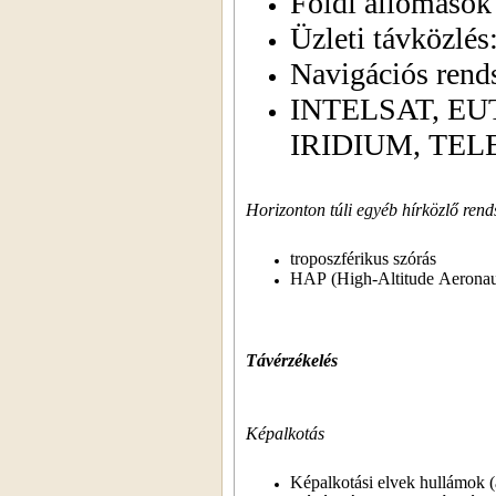
Földi állomások
Üzleti távközlé
Navigációs rend
INTELSAT, E
IRIDIUM, TEL
Horizonton túli egyéb hírközlő rend
troposzférikus szórás
HAP (High-Altitude Aeronaut
Távérzékelés
Képalkotás
Képalkotási elvek hullámok (ak