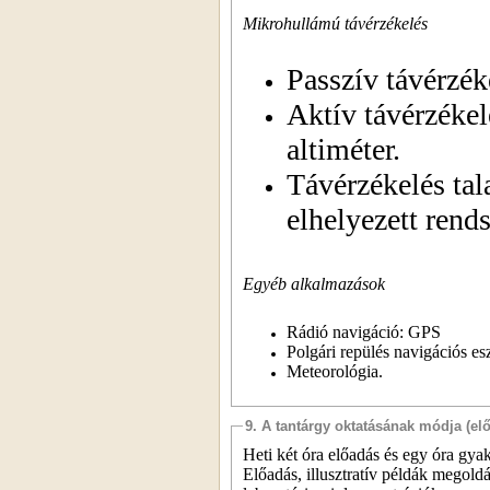
Mikrohullámú távérzékelés
Passzív távérzék
Aktív távérzéke
altiméter.
Távérzékelés ta
elhelyezett rend
Egyéb alkalmazások
Rádió navigáció: GPS
Polgári repülés navigációs es
Meteorológia.
9. A tantárgy oktatásának módja (el
Heti két óra előadás és egy óra gyak
Előadás, illusztratív példák megold