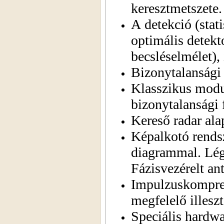
keresztmetszete.
A detekció (stat
optimális detekt
becsléselmélet), 
Bizonytalansági 
Klasszikus modu
bizonytalansági
Kereső radar ala
Képalkotó rendsz
diagrammal. Légk
Fázisvezérelt an
Impulzuskompres
megfelelő illeszt
Speciális hardw