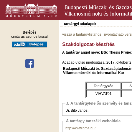
tantárgyi adatlapok
Belépés
vissza a tantárgylistához
nyomtatható verz
címtáras azonosítással
Szakdolgozat-készítés
A tantárgy angol neve: BSc Thesis Projec
Adatlap utolsó módosítása: 2017. október 2
Budapesti Műszaki és Gazdaságtudomán
Villamosmérnöki és Informatikai Kar
Tantárgykód
S
VIHVAT01
3. A tantárgyfelelős személy és tan
Dr. Bitó János,
A tantárgy tanszéki weboldala
http://www.bme.hu/