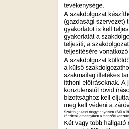
tevékenysége.
A szakdolgozat készíthe
(gazdasági szervezet) 
gyakorlatot is kell tel
gyakorlatát a szakdolgo
teljesíti, a szakdolgoza
teljesítésére vonatkozó
A szakdolgozat külföldö
a külső szakdolgozatho
szakmailag illetékes ta
itthoni előírásoknak. A 
konzulenstől rövid írás
bizottsághoz kell eljut
meg kell védeni a záróv
Szakdolgozatot magyar nyelven kívül a BM
készíteni, amennyiben a tanszéki konzule
Két vagy több hallgató 