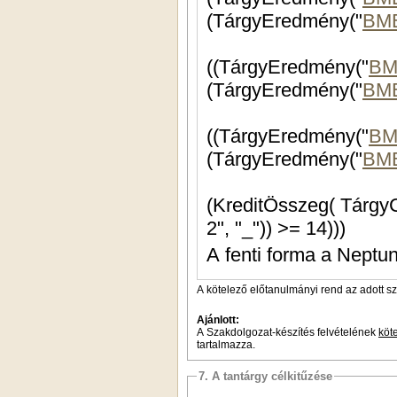
(TárgyEredmény("
BME
((TárgyEredmény("
BM
(TárgyEredmény("
BM
((TárgyEredmény("
BM
(TárgyEredmény("
BM
(KreditÖsszeg( Tár
2", "_")) >= 14)))
A fenti forma a Neptun
A kötelező előtanulmányi rend az adott s
Ajánlott:
A Szakdolgozat-készítés felvételének
köt
tartalmazza.
7. A tantárgy célkitűzése