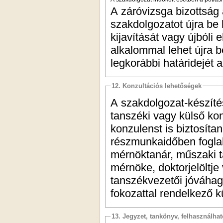
A záróvizsga bizottság á
szakdolgozatot újra be 
kijavítását vagy újbóli 
alkalommal lehet újra be
legkorábbi határidejét 
12. Konzultációs lehetőségek
A szakdolgozat-készítés
tanszéki vagy külső kon
konzulenst is biztosítan
részmunkaidőben foglalk
mérnöktanár, műszaki ta
mérnöke, doktorjelöltje
tanszékvezetői jóváhag
fokozattal rendelkező 
13. Jegyzet, tankönyv, felhasználha