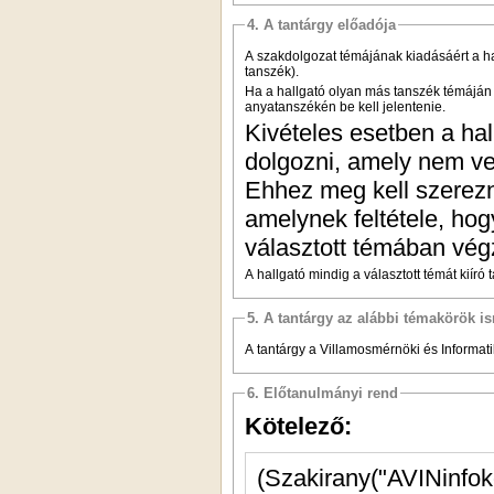
4. A tantárgy előadója
A szakdolgozat témájának kiadásáért a ha
tanszék).
Ha a hallgató olyan más tanszék témáján s
anyatanszékén be kell jelentenie.
Kivételes esetben a ha
dolgozni, amely nem ves
Ehhez meg kell szerezn
amelynek feltétele, hog
választott témában vég
A hallgató mindig a választott témát kiíró
5. A tantárgy az alábbi témakörök is
A tantárgy a Villamosmérnöki és Informatik
6. Előtanulmányi rend
Kötelező: