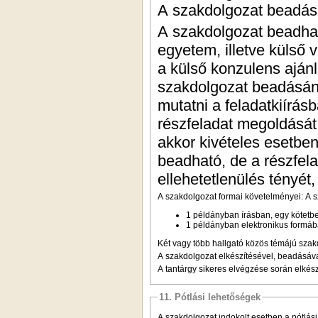
A szakdolgozat beadási 
A szakdolgozat beadhat
egyetem, illetve külső v
a külső konzulens aján
szakdolgozat beadásának
mutatni a feladatkiírá
részfeladat megoldását
akkor kivételes esetbe
beadható, de a részfela
ellehetetlenülés tényét,
A szakdolgozat formai követelményei: A 
1 példányban írásban, egy kötetbe
1 példányban elektronikus formában
Két vagy több hallgató közös témájú szakd
A szakdolgozat elkészítésével, beadásával
A tantárgy sikeres elvégzése során elkész
11. Pótlási lehetőségek
A szakdolgozat indokolt esetben a pótlás