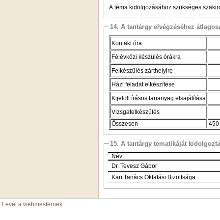
A téma kidolgozásához szükséges szakirod
14. A tantárgy elvégzéséhez átlag
Kontakt óra
Félévközi készülés órákra
Felkészülés zárthelyire
Házi feladat elkészítése
Kijelölt írásos tananyag elsajátítása
Vizsgafelkészülés
Összesen
450
15. A tantárgy tematikáját kidolgozt
Név:
Dr. Tevesz Gábor
Kari Tanács Oktatási Bizottsága
Levél a webmesternek