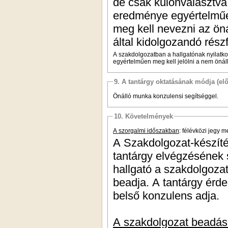
de csak különválasztva
eredménye egyértelműen
meg kell nevezni az öná
által kidolgozandó rész
A szakdolgozatban a hallgatónak nyilatk
egyértelműen meg kell jelölni a nem önál
9. A tantárgy oktatásának módja (el
Önálló munka konzulensi segítséggel.
10. Követelmények
A szorgalmi időszakban
: félévközi jegy 
A Szakdolgozat-készítés
tantárgy elvégzésének 
hallgató a szakdolgozat
beadja. A tantárgy érd
belső konzulens adja.
A szakdolgozat beadá