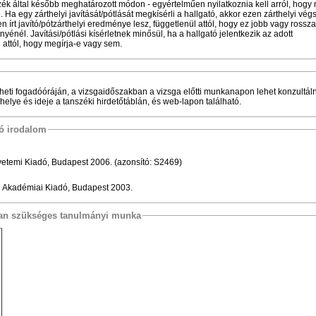
ék által később meghatározott módon - egyértelműen nyilatkoznia kell arról, hogy 
e. Ha egy zárthelyi javítását/pótlását megkísérli a hallgató, akkor ezen zárthelyi vég
írt javító/pótzárthelyi eredménye lesz, függetlenül attól, hogy ez jobb vagy rossz
yénél. Javítási/pótlási kísérletnek minősül, ha a hallgató jelentkezik az adott
l attól, hogy megírja-e vagy sem.
heti fogadóóráján, a vizsgaidőszakban a vizsga előtti munkanapon lehet konzultáln
 helye és ideje a tanszéki hirdetőtáblán, és web-lapon található.
tó irodalom
etemi Kiadó, Budapest 2006. (azonsító: S2469)
, Akadémiai Kiadó, Budapest 2003.
osan szükséges tanulmányi munka