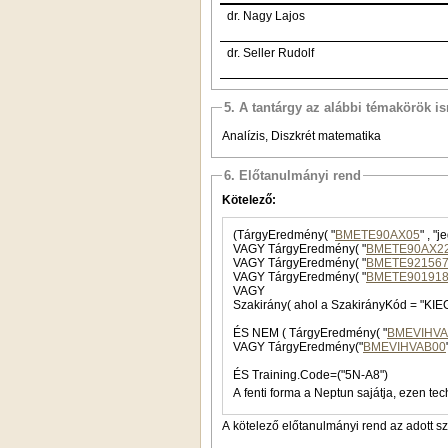
dr. Nagy Lajos
dr. Seller Rudolf
5. A tantárgy az alábbi témakörök is
Analízis, Diszkrét matematika
6. Előtanulmányi rend
Kötelező:
(TárgyEredmény( "
BMETE90AX05
VAGY TárgyEredmény( "
BMETE90AX2
VAGY TárgyEredmény( "
BMETE92156
VAGY TárgyEredmény( "
BMETE90191
VAGY
Szakirány( ahol a SzakirányKód = "KIEG
ÉS NEM ( TárgyEredmény( "
BMEVIHVA
VAGY TárgyEredmény("
BMEVIHVAB00
ÉS Training.Code=("5N-A8")
A fenti forma a Neptun sajátja, ezen tec
A kötelező előtanulmányi rend az adott s