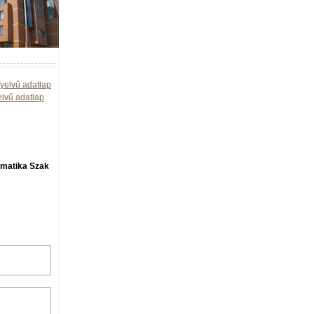
yelvű adatlap
elvű adatlap
rmatika Szak