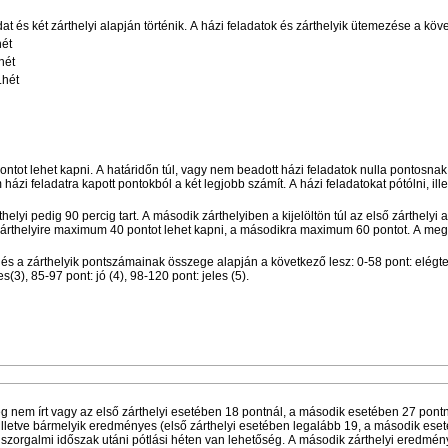
t és két zárthelyi alapján történik. A házi feladatok és zárthelyik ütemezése a köv
hét
. hét
.hét
ntot lehet kapni. A határidőn túl, vagy nem beadott házi feladatok nulla pontosnak
ázi feladatra kapott pontokból a két legjobb számít. A házi feladatokat pótólni, ille
helyi pedig 90 percig tart. A második zárthelyiben a kijelöltön túl az első zárthelyi
zárthelyire maximum 40 pontot lehet kapni, a másodikra maximum 60 pontot. A meg
t és a zárthelyik pontszámainak összege alapján a következő lesz: 0-58 pont: elégte
(3), 85-97 pont: jó (4), 98-120 pont: jeles (5).
g nem írt vagy az első zárthelyi esetében 18 pontnál, a második esetében 27 pont
illetve bármelyik eredményes (első zárthelyi esetében legalább 19, a második ese
a szorgalmi időszak utáni pótlási héten van lehetőség. A második zárthelyi eredmé