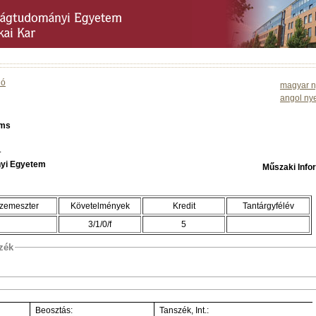
ió
magyar n
angol ny
ems
.
yi Egyetem
Műszaki Info
zemeszter
Követelmények
Kredit
Tantárgyfélév
3/1/0/f
5
szék
Beosztás:
Tanszék, Int.: