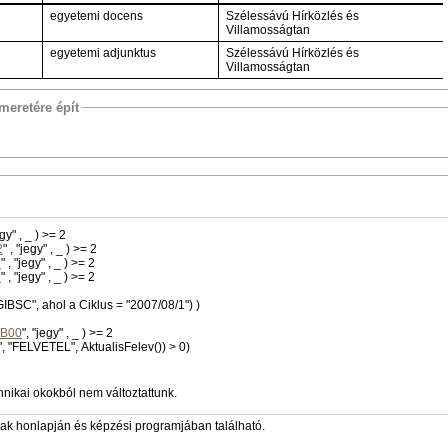
egyetemi docens
Szélessávú Hírközlés és
Villamosságtan
egyetemi adjunktus
Szélessávú Hírközlés és
Villamosságtan
meretére épít
" , "jegy" , _ ) >= 2
2
" , "jegy" , _ ) >= 2
7
" , "jegy" , _ ) >= 2
8
" , "jegy" , _ ) >= 2
IBSC", ahol a Ciklus = "2007/08/1") )
B00
", "jegy" , _ ) >= 2
", "FELVETEL", AktualisFelev()) > 0)
hnikai okokból nem változtattunk.
zak honlapján és képzési programjában található.