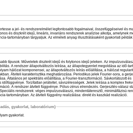
ertesse a jel- és rendszerelmélet legfontosabb fogalmaival, összefüggéseivel és m
onos és diszkrét idejű, lineáris, invariáns rendszerek analízise alkotja, amelynek m
ncia-tartományban tárgyaljuk. Az elméleti anyag illusztrálásaként gyakorlati példák
osabb típusok. Műveletek diszkrét idejű és folytonos idejű jeleken. Az impulzusválas
abilitás. A rendszer állapotváltozós leírása, az állapotegyenlet megoldása az idő-t
folyam hálózat komponensei, az állapotváltozós leírás előállítása, a hálózat regulari
kban. Átviteli karakterisztika meghatározása. Periodikus jelek Fourier-sora, a gerje
sa. Általános jel spektrális előállítása, a Fourier-transzformáció. Sávkorlátozott és
s időfüggvénye. Torzítatlan jelátvitel, sávszélességek. Jelek leírása a komplex frek
máció. A rendszer átviteli függvénye. Pólus-zérus elrendezés. Gerjesztés-válasz sta
. Speciális rendszerek: véges impulzusválaszú, mindentáteresztő, minimálfázisú ren
ia-tartományban. Az átviteli függvény realizálása: direkt és kaszkád realizáció.
őadás, gyakorlat, laboratórium)
lyam gyakorlat.