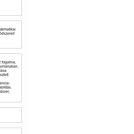
atematikai
ódszereit
z fogalma,
artományban,
tása.
sztett
vencia-
bilitás.
dszer,