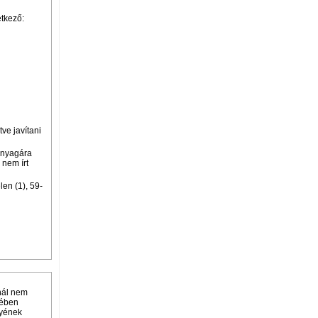
etkező:
tve javítani
 anyagára
 nem írt
len (1), 59-
nál nem
tében
nyének