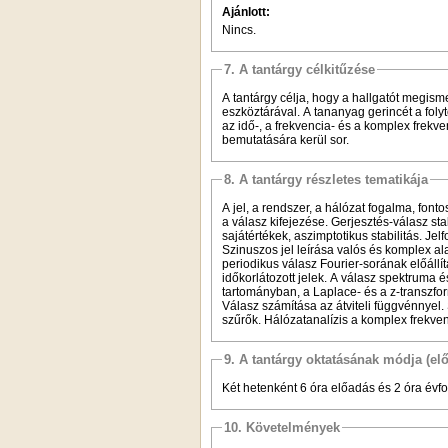
Ajánlott:
Nincs.
7. A tantárgy célkitűzése
A tantárgy célja, hogy a hallgatót megism
eszköztárával. A tananyag gerincét a folyt
az idő-, a frekvencia- és a komplex frekve
bemutatására kerül sor.
8. A tantárgy részletes tematikája
A jel, a rendszer, a hálózat fogalma, font
a válasz kifejezése. Gerjesztés-válasz st
sajátértékek, aszimptotikus stabilitás. Jel
Szinuszos jel leírása valós és komplex ala
periodikus válasz Fourier-sorának előállítá
időkorlátozott jelek. A válasz spektruma é
tartományban, a Laplace- és a z-transzfor
Válasz számítása az átviteli függvénnyel
szűrők. Hálózatanalízis a komplex frekvenc
9. A tantárgy oktatásának módja (el
Két hetenként 6 óra előadás és 2 óra évfo
10. Követelmények