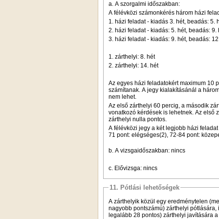
a.
A szorgalmi időszakban:
A félévközi számonkérés három házi felada
1. házi feladat - kiadás 3. hét, beadás: 5. 
2. házi feladat - kiadás: 5. hét, beadás: 9
3. házi feladat - kiadás: 9. hét, beadás: 12
1. zárthelyi: 8. hét
2. zárthelyi: 14. hét
Az egyes házi feladatokért maximum 10 po
számítanak. A jegy kialakításánál a három h
nem lehet.
Az első zárthelyi 60 percig, a második zárt
vonatkozó kérdések is lehetnek. Az első 
zárthelyi nulla pontos.
A félévközi jegy a két legjobb házi felada
71 pont: elégséges(2), 72-84 pont: közepes
b.
A vizsgaidőszakban: nincs
c.
Elővizsga: nincs
11. Pótlási lehetőségek
A zárthelyik közül egy eredménytelen (me
nagyobb pontszámú) zárthelyi pótlására, 
legalább 28 pontos) zárthelyi javítására 