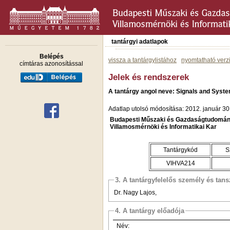
tantárgyi adatlapok
Belépés
vissza a tantárgylistához
nyomtatható verz
címtáras azonosítással
Jelek és rendszerek
A tantárgy angol neve: Signals and Syst
Adatlap utolsó módosítása: 2012. január 30
Budapesti Műszaki és Gazdaságtudomán
Villamosmérnöki és Informatikai Kar
Tantárgykód
S
VIHVA214
3. A tantárgyfelelős személy és tan
Dr. Nagy Lajos,
4. A tantárgy előadója
Név: