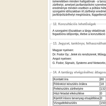
ismeretében minden hallgatónak - a tansz
zárthelyi, amelyet javítani/pótolni szeretn
eredménye minden esetben a pótlási héten 
szorgalmi időszakban írt zárthelyi eredmén
javító/pótzárthelyi megírására, függetlenü
12. Konzultációs lehetőségek
A szorgalmi iőszakban a tárgy oktatóinak 
fogadóóra időpontja, illetve a konzultáció
13. Jegyzet, tankönyv, felhasználha
Magyar nyelven:
Dr. Fodor Gy.:
Jelek és rendszerek
, Műegy
Angol nyelven:
G. Fodor,
Signals, Systems and Networks
14. A tantárgy elvégzéséhez átlag
Kontakt óra
60
Félévközi készülés órákra
18
Felkészülés zárthelyire
132
Házi feladat elkészítése
0
Kijelölt írásos tananyag elsajátítása
0
Vizsgafelkészülés
150