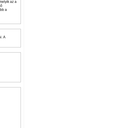
melyik az a
ső
abb a
i. A