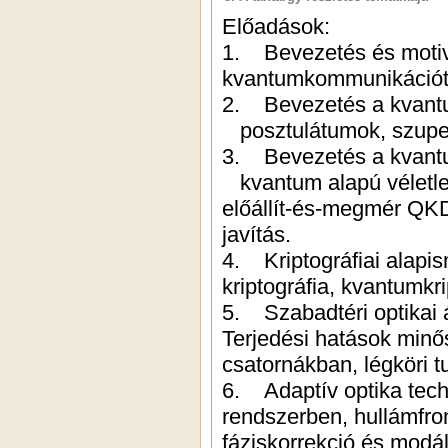
Előadások:
1. Bevezetés és motivá
kvantumkommunikációt
2. Bevezetés a kvant
posztulátumok, szuperp
3. Bevezetés a kvant
kvantum alapú véletle
előállít-és-megmér QK
javítás.
4. Kriptográfiai alapi
kriptográfia, kvantumkri
5. Szabadtéri optikai á
Terjedési hatások minő
csatornákban, légköri t
6. Adaptív optika tech
rendszerben, hullámfron
fáziskorrekció és modál