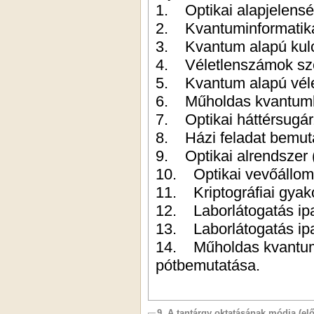
1. Optikai alapjelens
2. Kvantuminformatika
3. Kvantum alapú kulc
4. Véletlenszámok szer
5. Kvantum alapú véle
6. Műholdas kvantumk
7. Optikai háttérsugár
8. Házi feladat bemut
9. Optikai alrendszer 
10. Optikai vevőállo
11. Kriptográfiai gyako
12. Laborlátogatás ipar
13. Laborlátogatás ipar
14. Műholdas kvantumin
pótbemutatása.
9. A tantárgy oktatásának módja (el