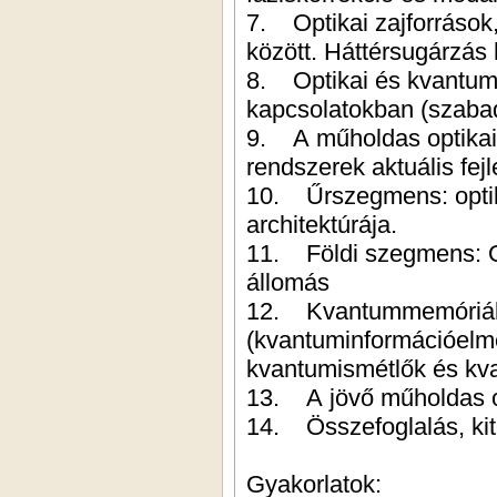
7. Optikai zajforrások
között. Háttérsugárzás
8. Optikai és kvantu
kapcsolatokban (szabad
9. A műholdas optika
rendszerek aktuális fejl
10. Űrszegmens: opti
architektúrája.
11. Földi szegmens: Op
állomás
12. Kvantummemóriák 
(kvantuminformációelmé
kvantumismétlők és kv
13. A jövő műholdas o
14. Összefoglalás, kit
Gyakorlatok: