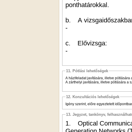
ponthatárokkal.
b. A vizsgaidőszakba
-
c. Elővizsga:
-
11. Pótlási lehetőségek
A házifeladat javítására, illetve pótlásá
A zárthelyi javítására, illetve pótlására 
12. Konzultációs lehetőségek
Igény szerint, előre egyeztetett időpontba
13. Jegyzet, tankönyv, felhasználha
1. Optical Communicat
Generation Networks (T