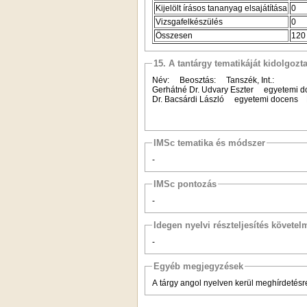
Kijelölt írásos tananyag elsajátítása
0
Vizsgafelkészülés
0
Összesen
120
15. A tantárgy tematikáját kidolgozt
Név: Beosztás: Tanszék, Int.:
Gerhátné Dr. Udvary Eszter egyetemi
Dr. Bacsárdi László egyetemi docens
IMSc tematika és módszer
-
IMSc pontozás
-
Idegen nyelvi részteljesítés követel
-
Egyéb megjegyzések
A tárgy angol nyelven kerül meghírdetésr