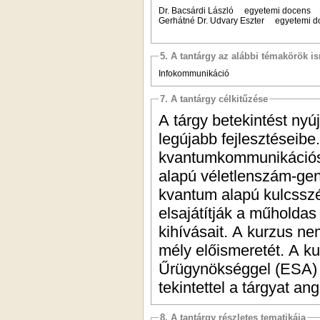
Dr. Bacsárdi László egyetemi docens
Gerhátné Dr. Udvary Eszter egyetemi
5. A tantárgy az alábbi témakörök is
Infokommunikáció
7. A tantárgy célkitűzése
A tárgy betekintést ny
legújabb fejlesztéseib
kvantumkommunikációs a
alapú véletlenszám-gen
kvantum alapú kulcsszé
elsajátítják a műholdas
kihívásait. A kurzus n
mély előismeretét. A k
Űrügynökséggel (ESA) e
tekintettel a tárgyat an
8. A tantárgy részletes tematikája