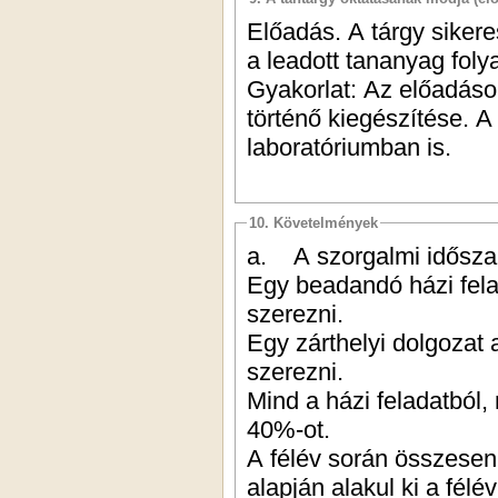
Előadás. A tárgy siker
a leadott tananyag foly
Gyakorlat: Az előadáson
történő kiegészítése. 
laboratóriumban is.
10. Követelmények
a. A szorgalmi idősza
Egy beadandó házi fela
szerezni.
Egy zárthelyi dolgozat
szerezni.
Mind a házi feladatból, 
40%-ot.
A félév során összesen 
alapján alakul ki a félé