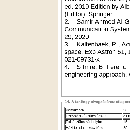
ed. 2019 Edition by Alb
(Editor), Springer
2. Samir Ahmed Al-Gail
Communication System
29, 2020
3. Kaltenbaek, R., Acin
space. Exp Astron 51, 
021-09731-x
4. S.Imre, B. Ferenc,
engineering approach
14. A tantárgy elvégzéséhez átlag
Kontakt óra
56
Félévközi készülés órákra
8+1
Felkészülés zárthelyire
15
Házi feladat elkészítése
25