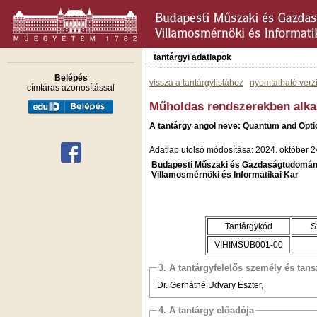
tantárgyi adatlapok
Belépés
vissza a tantárgylistához
nyomtatható verz
címtáras azonosítással
Műholdas rendszerekben alka
A tantárgy angol neve: Quantum and Opti
Adatlap utolsó módosítása: 2024. október 2
Budapesti Műszaki és Gazdaságtudomán
Villamosmérnöki és Informatikai Kar
Tantárgykód
S
VIHIMSUB001-00
3. A tantárgyfelelős személy és tan
Dr. Gerhátné Udvary Eszter,
4. A tantárgy előadója