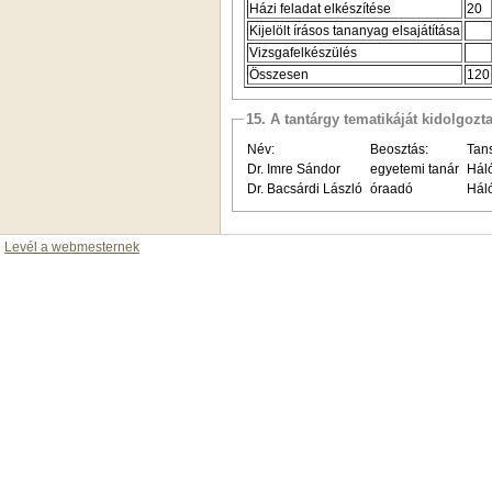
Házi feladat elkészítése
20
Kijelölt írásos tananyag elsajátítása
Vizsgafelkészülés
Összesen
120
15. A tantárgy tematikáját kidolgozt
Név:
Beosztás:
Tans
Dr. Imre Sándor
egyetemi tanár
Hál
Dr. Bacsárdi László
óraadó
Hál
Levél a webmesternek