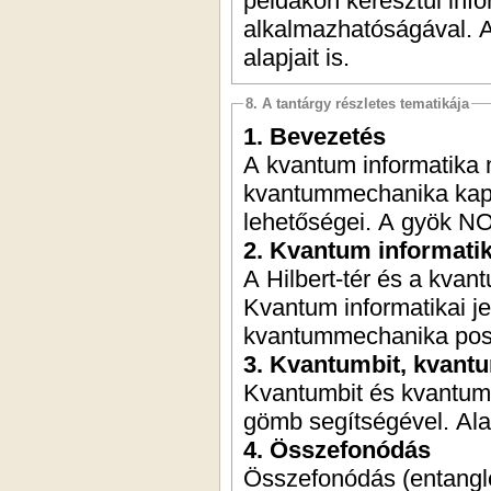
példákon keresztül info
alkalmazhatóságával. A 
alapjait is.
8. A tantárgy részletes tematikája
1. Bevezetés
A kvantum informatika m
kvantummechanika kapc
lehetőségei. A gyök NO
2. Kvantum informatik
A Hilbert-tér és a kvan
Kvantum informatikai j
kvantummechanika pos
3. Kvantumbit, kvant
Kvantumbit és kvantumr
gömb segítségével. Ala
4. Összefonódás
Összefonódás (entangle