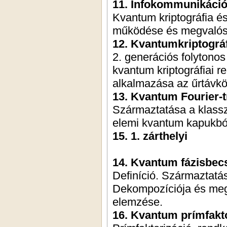
11. Infokommunikáció
Kvantum kriptográfia é
működése és megvalósí
12. Kvantumkriptográf
2. generációs folytonos
kvantum kriptográfiai
alkalmazása az űrtávkö
13. Kvantum Fourier-
Származtatása a klass
elemi kvantum kapukbó
15. 1. zárthelyi
14. Kvantum fázisbec
Definíció. Származtatá
Dekompozíciója és meg
elemzése.
16. Kvantum prímfakto