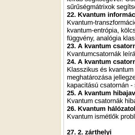
sűrűségmátrixok segíts
22. Kvantum informáci
Kvantum-transzformáció
kvantum-entrópia, kölc
függvény, analógia kla
23. A kvantum csator
Kvantumcsatornák leírá
24. A kvantum csator
Klasszikus és kvantum 
meghatározása jellegz
kapacitású csatornán - 
25. A kvantum hibajav
Kvantum csatornák hiba
26. Kvantum hálózato
Kvantum ismétlők prob
27. 2. zárthelyi