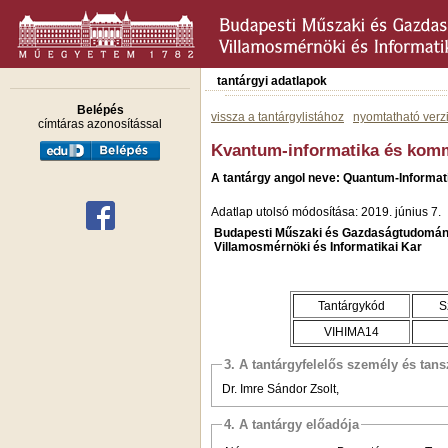
tantárgyi adatlapok
Belépés
vissza a tantárgylistához
nyomtatható verz
címtáras azonosítással
Kvantum-informatika és kom
A tantárgy angol neve: Quantum-Informa
Adatlap utolsó módosítása: 2019. június 7.
Budapesti Műszaki és Gazdaságtudomán
Villamosmérnöki és Informatikai Kar
Tantárgykód
S
VIHIMA14
3. A tantárgyfelelős személy és tan
Dr. Imre Sándor Zsolt,
4. A tantárgy előadója