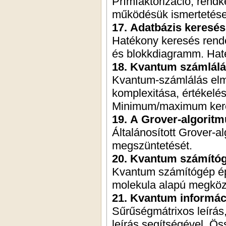
Prímfaktorizáció, rend
működésük ismertetése
17. Adatbázis keresés
Hatékony keresés rend
és blokkdiagramm. Ha
18. Kvantum számlálá
Kvantum-számlálás elm
komplexitása, értékelé
Minimum/maximum keres
19. A Grover-algoritm
Általánosított Grover-a
megszüntetését.
20. Kvantum számítógé
Kvantum számítógép épí
molekula alapú megközel
21. Kvantum informáci
Sűrűségmátrixos leírá
leírás segítségével. Ö