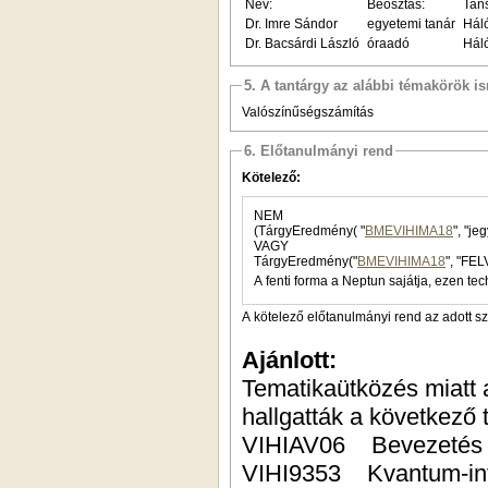
Név:
Beosztás:
Tans
Dr. Imre Sándor
egyetemi tanár
Hál
Dr. Bacsárdi László
óraadó
Hál
5. A tantárgy az alábbi témakörök is
Valószínűségszámítás
6. Előtanulmányi rend
Kötelező:
NEM
(TárgyEredmény( "
BMEVIHIMA18
VAGY
TárgyEredmény("
BMEVIHIMA18
", "FEL
A fenti forma a Neptun sajátja, ezen tec
A kötelező előtanulmányi rend az adott s
Ajánlott:
Tematikaütközés miatt a
hallgatták a következő 
VIHIAV06 Bevezetés a
VIHI9353 Kvantum-inf