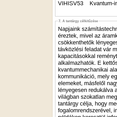
VIHISV53 Kvantum-inf
7. A tantárgy célkitűzése
Napjaink számítástechn
éreztek, mivel az áramk
csökkenthetők lényeges
távközlési feladat vár 
kapacitásokkal remény
alkalmazhatók. E kettő
kvantummechanikai alap
kommunikáció, mely egy
elemeket, másfelől nag
lényegesen redukálva a
világban szokatlan megol
tantárgy célja, hogy m
fogalomrendszerével, i