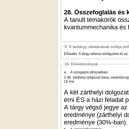
28. Összefoglalás és k
A tanult témakörök öss
kvantummechanika és fi
9. A tantárgy oktatásának módja (el
Előadás. A tárgy sikeres elvégzése és az
10. Követelmények
a. A szorgalmi időszakban:
2 db. zárthelyi dolgozat írása, valamint e
16 óra.
A két zárthelyi dolgoza
érni ÉS a házi feladat 
A tárgy végső jegye az 
eredménye (zárthelyi d
eredménye (30%-ban).