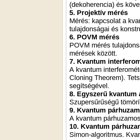
(dekoherencia) és köv
5. Projektív mérés
Mérés: kapcsolat a kvan
tulajdonságai és konstr
6. POVM mérés
POVM mérés tulajdonsá
mérések között.
7. Kvantum interferom
A kvantum interferomét
Cloning Theorem). Tets
segítségével.
8. Egyszerű kvantum 
Szupersűrűségű tömörít
9. Kvantum párhuzam
A kvantum párhuzamossá
10. Kvantum párhuza
Simon-algoritmus. Kv