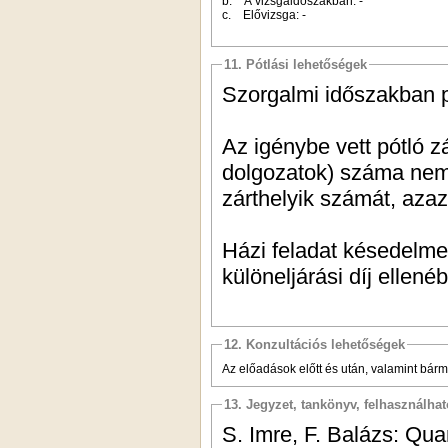
b. A vizsgaidőszakban: -
c. Elővizsga: -
11. Pótlási lehetőségek
Szorgalmi időszakban p
Az igénybe vett pótló zá
dolgozatok) száma nem
zárthelyik számát, azaz 
Házi feladat késedelme
különeljárási díj ellené
12. Konzultációs lehetőségek
Az előadások előtt és után, valamint bárm
13. Jegyzet, tankönyv, felhasználha
S. Imre, F. Balázs: Q