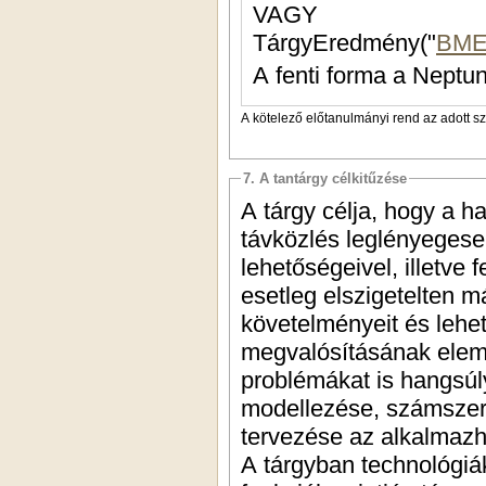
VAGY
TárgyEredmény("
BME
A fenti forma a Neptun
A kötelező előtanulmányi rend az adott s
7. A tantárgy célkitűzése
A tárgy célja, hogy a 
távközlés leglényegese
lehetőségeivel, illetve
esetleg elszigetelten m
követelményeit és lehe
megvalósításának eleme
problémákat is hangsúly
modellezése, számszer
tervezése az alkalmazh
A tárgyban technológiák