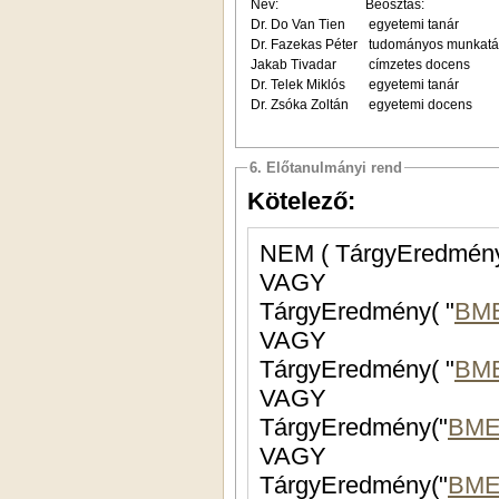
Név:
Beosztás:
Dr. Do Van Tien
egyetemi tanár
Dr. Fazekas Péter
tudományos munkatá
Jakab Tivadar
címzetes docens
Dr. Telek Miklós
egyetemi tanár
Dr. Zsóka Zoltán
egyetemi docens
6. Előtanulmányi rend
Kötelező:
NEM ( TárgyEredmény
VAGY
TárgyEredmény( "
BME
VAGY
TárgyEredmény( "
BM
VAGY
TárgyEredmény("
BME
VAGY
TárgyEredmény("
BME