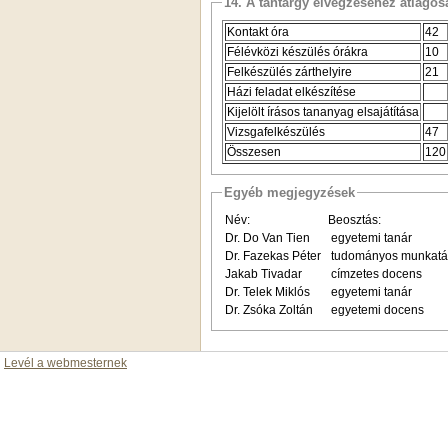
14. A tantárgy elvégzéséhez átlag
Kontakt óra
42
Félévközi készülés órákra
10
Felkészülés zárthelyire
21
Házi feladat elkészítése
Kijelölt írásos tananyag elsajátítása
Vizsgafelkészülés
47
Összesen
120
Egyéb megjegyzések
Név:
Beosztás:
Dr. Do Van Tien
egyetemi tanár
Dr. Fazekas Péter
tudományos munkatá
Jakab Tivadar
címzetes docens
Dr. Telek Miklós
egyetemi tanár
Dr. Zsóka Zoltán
egyetemi docens
Levél a webmesternek