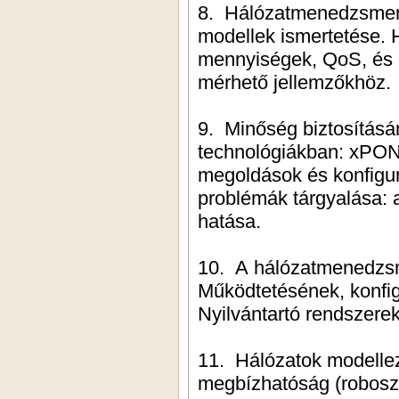
8. Hálózatmenedzsment
modellek ismertetése. 
mennyiségek, QoS, és 
mérhető jellemzőkhöz.
9. Minőség biztosításán
technológiákban: xP
megoldások és konfigur
problémák tárgyalása: a
hatása.
10. A hálózatmenedzsme
Működtetésének, konfig
Nyilvántartó rendszerek
11. Hálózatok modellez
megbízhatóság (roboszt