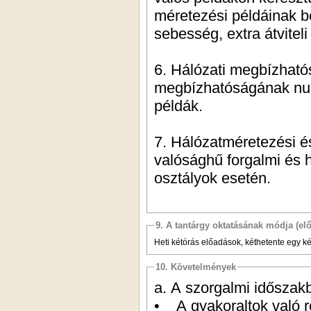
méretezési példáinak be
sebesség, extra átvitel
6. Hálózati megbízható
megbízhatóságának num
példák.
7. Hálózatméretezési és
valósághű forgalmi és 
osztályok esetén.
9. A tantárgy oktatásának módja (el
Heti kétórás előadások, kéthetente egy ké
10. Követelmények
a. A szorgalmi időszak
• A gyakoraltok való ré