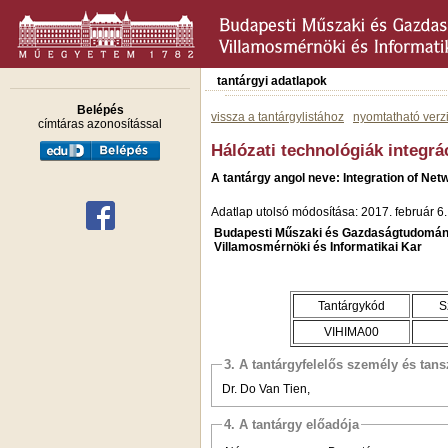
tantárgyi adatlapok
Belépés
vissza a tantárgylistához
nyomtatható verz
címtáras azonosítással
Hálózati technológiák integrá
A tantárgy angol neve: Integration of Ne
Adatlap utolsó módosítása: 2017. február 6.
Budapesti Műszaki és Gazdaságtudomán
Villamosmérnöki és Informatikai Kar
Tantárgykód
S
VIHIMA00
3. A tantárgyfelelős személy és tan
Dr. Do Van Tien,
4. A tantárgy előadója