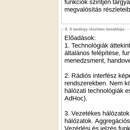
funkciók szintjén tárgy
megvalósítás részleteib
8. A tantárgy részletes tematikája
Előadások:
1. Technológiák áttekin
általános felépítése, fun
menedzsment, handover
2. Rádiós interfész ké
rendszerekben. Nem köz
hálózati technológiák e
AdHoc).
3. Vezetékes hálózatok
hálózatok. Aggregációs 
Vezérlési és jelzés fun