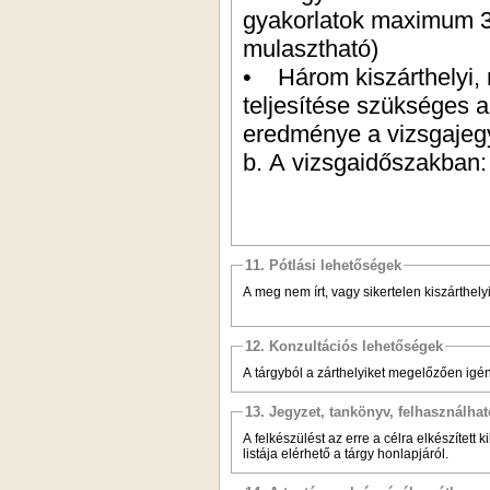
gyakorlatok maximum 30
mulasztható)
• Három kiszárthelyi, 
teljesítése szükséges 
eredménye a vizsgajeg
b. A vizsgaidőszakban: 
11. Pótlási lehetőségek
A meg nem írt, vagy sikertelen kiszárthel
12. Konzultációs lehetőségek
A tárgyból a zárthelyiket megelőzően igén
13. Jegyzet, tankönyv, felhasználha
A felkészülést az erre a célra elkészített
listája elérhető a tárgy honlapjáról.