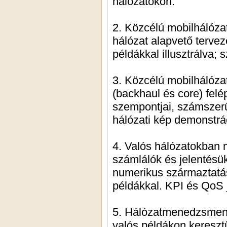
hálózatokon.
2. Közcélú mobilhálózat
hálózat alapvető tervez
példákkal illusztrálva
3. Közcélú mobilhálózat
(backhaul és core) fel
szempontjai, számszerűs
hálózati kép demonstrác
4. Valós hálózatokban
számlálók és jelentésük
numerikus származtatá
példákkal. KPI és QoS 
5. Hálózatmenedzsment 
valós példákon kereszt