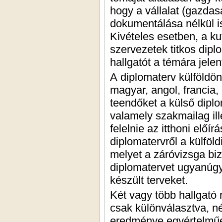
hogy a vállalat (gazdas
dokumentálása nélkül i
Kivételes esetben, a ku
szervezetek titkos dipl
hallgatót a témára jelen
A diplomaterv külföldön
magyar, angol, francia,
teendőket a külső dipl
valamely szakmailag il
felelnie az itthoni elő
diplomatervről a külföld
melyet a záróvizsga bizo
diplomatervet ugyanúgy 
készült terveket.
Két vagy több hallgató 
csak különválasztva, n
eredménye egyértelműen