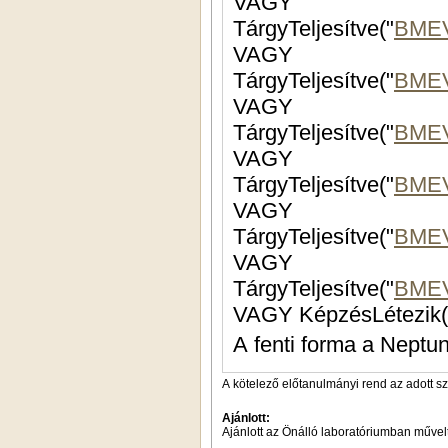
VAGY
TárgyTeljesítve("
BME
VAGY
TárgyTeljesítve("
BMEV
VAGY
TárgyTeljesítve("
BMEV
VAGY
TárgyTeljesítve("
BME
VAGY
TárgyTeljesítve("
BME
VAGY
TárgyTeljesítve("
BME
VAGY KépzésLétezik(
A fenti forma a Neptun
A kötelező előtanulmányi rend az adott s
Ajánlott:
Ajánlott az Önálló laboratóriumban művelt