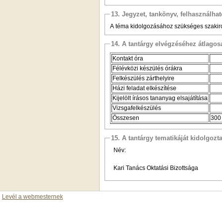
13. Jegyzet, tankönyv, felhasználha
A téma kidolgozásához szükséges szakirod
14. A tantárgy elvégzéséhez átlag
Kontakt óra
Félévközi készülés órákra
Felkészülés zárthelyire
Házi feladat elkészítése
Kijelölt írásos tananyag elsajátítása
Vizsgafelkészülés
Összesen
30
15. A tantárgy tematikáját kidolgozt
Név:
Kari Tanács Oktatási Bizottsága
Levél a webmesternek