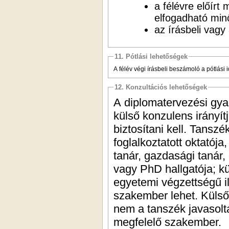
a félévre előírt
elfogadható mi
az írásbeli vagy
11. Pótlási lehetőségek
A félév végi írásbeli beszámoló a pótlási 
12. Konzultációs lehetőségek
A diplomatervezési gyak
külső konzulens irányít
biztosítani kell. Tansz
foglalkoztatott oktatój
tanár, gazdasági tanár, 
vagy PhD hallgatója; k
egyetemi végzettségű il
szakember lehet. Küls
nem a tanszék javasolt
megfelelő szakember.