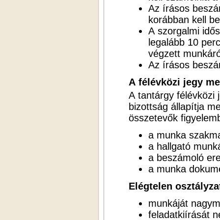
Az írásos beszá
korábban kell be
A szorgalmi idős
legalább 10 per
végzett munkáró
Az írásos beszámo
A félévközi jegy m
A tantárgy félévközi 
bizottság állapítja m
összetevők figyelemb
a munka szakma
a hallgató munk
a beszámoló er
a munka dokume
Elégtelen osztályzat
munkáját nagymé
feladatkiírását 