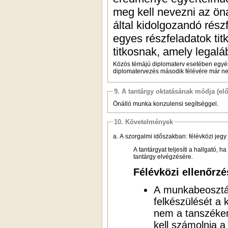
meg kell nevezni az öná
által kidolgozandó rész
egyes részfeladatok tit
titkosnak, amely legaláb
Közös témájú diplomaterv esetében egyért
diplomatervezés második félévére már ne
9. A tantárgy oktatásának módja (el
Önálló munka konzulensi segítséggel.
10. Követelmények
a. A szorgalmi időszakban: félévközi jeg
A tantárgyat teljesíti a hallgató, 
tantárgy elvégzésére.
Félévközi ellenőrzé
A munkabeosztás
felkészülését a
nem a tanszéken
kell számolnia a