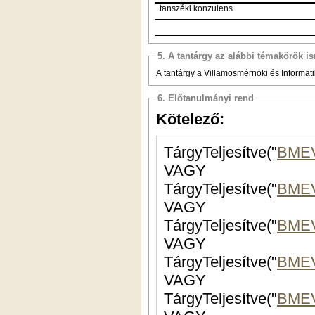
tanszéki konzulens
5. A tantárgy az alábbi témakörök is
A tantárgy a Villamosmérnöki és Informatik
6. Előtanulmányi rend
Kötelező:
TárgyTeljesítve("
BME
VAGY
TárgyTeljesítve("
BME
VAGY
TárgyTeljesítve("
BME
VAGY
TárgyTeljesítve("
BMEV
VAGY
TárgyTeljesítve("
BMEV