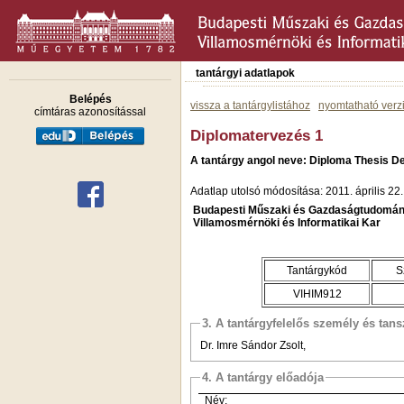
tantárgyi adatlapok
Belépés
vissza a tantárgylistához
nyomtatható verz
címtáras azonosítással
Diplomatervezés 1
A tantárgy angol neve: Diploma Thesis D
Adatlap utolsó módosítása: 2011. április 22.
Budapesti Műszaki és Gazdaságtudomán
Villamosmérnöki és Informatikai Kar
Tantárgykód
S
VIHIM912
3. A tantárgyfelelős személy és tan
Dr. Imre Sándor Zsolt,
4. A tantárgy előadója
Név: