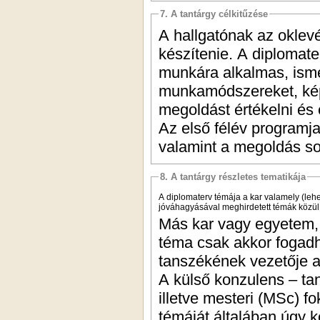
7. A tantárgy célkitűzése
A hallgatónak az oklev
készítenie. A diplomate
munkára alkalmas, isme
munkamódszereket, képes
megoldást értékelni és
Az első félév programja
valamint a megoldás so
8. A tantárgy részletes tematikája
A diplomaterv témája a kar valamely (lehe
jóváhagyásával meghirdetett témák közül 
Más kar vagy egyetem, i
téma csak akkor fogadha
tanszékének vezetője az
A külső konzulens – ta
illetve mesteri (MSc) f
témáját általában úgy kel