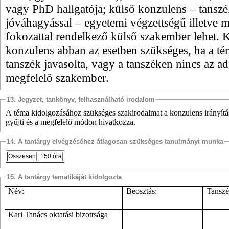
vagy
PhD hallgatója; külső konzulens – tanszé
jóváhagyással – egyetemi végzettségű illetve 
fokozattal rendelkező külső szakember lehet. 
konzulens abban az esetben szükséges, ha a t
tanszék javasolta, vagy a tanszéken nincs az a
megfelelő szakember.
13. Jegyzet, tankönyv, felhasználható irodalom
A téma kidolgozásához szükséges szakirodalmat a konzulens irányítás
gyűjti és a megfelelő módon hivatkozza.
14. A tantárgy elvégzéséhez átlagosan szükséges tanulmányi munka
Összesen
150 óra
15. A tantárgy tematikáját kidolgozta
Név:
Beosztás:
Tanszék
Kari Tanács oktatási bizottsága