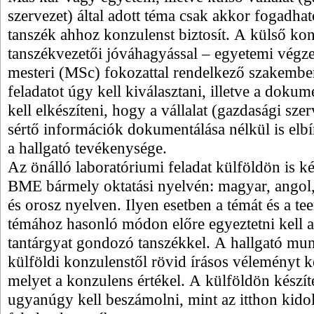
szervezet) által adott téma csak akkor fogadható
tanszék ahhoz konzulenst biztosít. A külső ko
tanszékvezetői jóváhagyással – egyetemi végzet
mesteri (MSc) fokozattal rendelkező szakember
feladatot úgy kell kiválasztani, illetve a doku
kell elkészíteni, hogy a vállalat (gazdasági szer
sértő információk dokumentálása nélkül is elbí
a hallgató tevékenysége.
Az önálló laboratóriumi feladat külföldön is ké
BME bármely oktatási nyelvén: magyar, angol,
és orosz nyelven. Ilyen esetben a témát és a te
témához hasonló módon előre egyeztetni kell a 
tantárgyat gondozó tanszékkel. A hallgató mun
külföldi konzulenstől rövid írásos véleményt ke
melyet a konzulens értékel. A külföldön készít
ugyanúgy kell beszámolni, mint az itthon kido