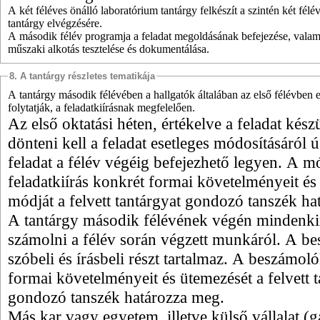
A két féléves önálló laboratórium tantárgy felkészít a szintén két fél
tantárgy elvégzésére.
A második félév programja a feladat megoldásának befejezése, valami
műszaki alkotás tesztelése és dokumentálása.
8. A tantárgy részletes tematikája
A tantárgy második félévében a hallgatók általában az első félévben e
folytatják, a feladatkiírásnak megfelelően.
Az első oktatási héten, értékelve a feladat készü
dönteni kell a feladat esetleges módosításáról 
feladat a félév végéig befejezhető legyen. A m
feladatkiírás konkrét formai követelményeit és
módját a felvett tantárgyat gondozó tanszék ha
A tantárgy második félévének végén mindenki
számolni a félév során végzett munkáról. A b
szóbeli és írásbeli részt tartalmaz. A beszámol
formai követelményeit és ütemezését a felvett t
gondozó tanszék határozza meg.
Más kar vagy egyetem, illetve külső vállalat (