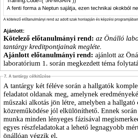
Training.Code=("5N-MGAIN"))
A fenti forma a Neptun sajátja, ezen technikai okokból n
A kötelező előtanulmányi rend az adott szak honlapján és képzési programjában 
Ajánlott:
Kötelező előtanulmányi rend:
az Önálló lab
tantárgy kreditpontjainak megléte.
Ajánlott előtanulmányi rend:
ajánlott az Öná
laboratórium 1. során megkezdett téma folytatá
7. A tantárgy célkitűzése
A tantárgy két féléve során a hallgatók kompl
feladatot oldanak meg, amelynek eredményeké
műszaki alkotás jön létre, amelyben a hallgató
közreműködése jól elkülöníthető. Ennek során
munka minden lényeges fázisával megismerked
egyes részfeladatokat a lehető legnagyobb mé
önállóan végzik el.