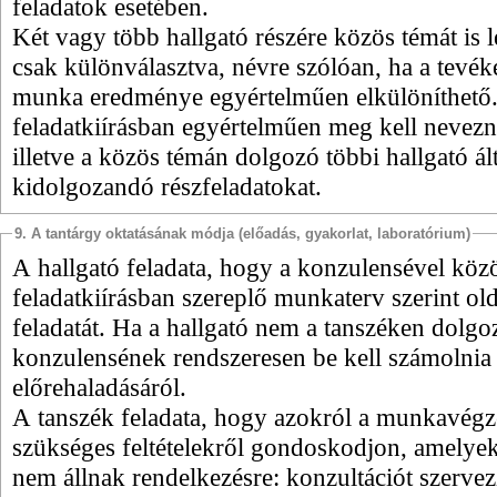
feladatok esetében.
Két vagy több hallgató részére közös témát is l
csak különválasztva, névre szólóan, ha a tevék
munka eredménye egyértelműen elkülöníthető
feladatkiírásban egyértelműen meg kell nevezn
illetve a közös témán dolgozó többi hallgató ált
kidolgozandó részfeladatokat.
9. A tantárgy oktatásának módja (előadás, gyakorlat, laboratórium)
A hallgató feladata, hogy a konzulensével közö
feladatkiírásban szereplő munkaterv szerint ol
feladatát. Ha a hallgató nem a tanszéken dolgo
konzulensének rendszeresen be kell számolni
előrehaladásáról.
A tanszék feladata, hogy azokról a munkavég
szükséges feltételekről gondoskodjon, amelyek 
nem állnak rendelkezésre: konzultációt szervez