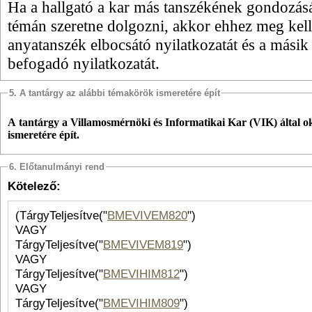
Ha a hallgató a kar más tanszékének gondozás
témán szeretne dolgozni, akkor ehhez meg kell
anyatanszék elbocsátó nyilatkozatát és a másik
befogadó nyilatkozatát.
5. A tantárgy az alábbi témakörök ismeretére épít
A tantárgy a Villamosmérnöki és Informatikai Kar (VIK) által o
ismeretére épít.
6. Előtanulmányi rend
Kötelező:
(TárgyTeljesítve("
BMEVIVEM820
")
VAGY
TárgyTeljesítve("
BMEVIVEM819
")
VAGY
TárgyTeljesítve("
BMEVIHIM812
")
VAGY
TárgyTeljesítve("
BMEVIHIM809
")