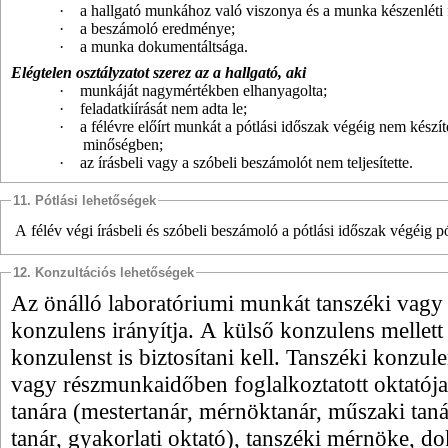
·
a hallgató munkához való viszonya és a munka készenléti 
·
a beszámoló eredménye;
·
a munka dokumentáltsága.
Elégtelen osztályzatot szerez az a hallgató, aki
·
munkáját nagymértékben elhanyagolta;
·
feladatkiírását nem adta le;
·
a félévre előírt munkát a pótlási időszak végéig nem készít
minőségben;
·
az írásbeli vagy a szóbeli beszámolót nem teljesítette.
11. Pótlási lehetőségek
A félév végi írásbeli és szóbeli beszámoló a pótlási időszak végéig p
12. Konzultációs lehetőségek
Az önálló laboratóriumi munkát tanszéki vagy
konzulens irányítja. A külső konzulens mellett
konzulenst is biztosítani kell. Tanszéki konzule
vagy részmunkaidőben foglalkoztatott oktatója,
tanára
(mestertanár,
mérnöktanár, műszaki taná
tanár, gyakorlati oktató
), tanszéki mérnöke, dok