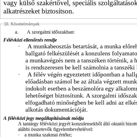
vagy külső szakértővel, speciális szolgáltatások
alkatrészeket biztosítson.
10. Követelmények
a.
A szorgalmi időszakban:
Félévközi ellenőrzés rendje
·
A munkabeosztás betartását, a munka előreh
hallgató felkészülését a konzulens folyamato
a munkavégzés nem a tanszéken történik, a 
is rendszeresen be kell számolnia a tanszéki
·
A félév végén egyeztetett időpontban a hall
előadásban számol be az általa végzett mun
indokolt esetben a beszámolóra egy alkalom
lehetőséget biztosítunk. A szorgalmi idősza
elfogadható minőségben be kell adni az elké
alkotás dokumentációját.
A félévközi jegy megállapításának módja
A tantárgy félévközi jegyét konzulensekből álló oktatói bizott
alábbi összetevők figyelembevételével:
·
a munka szakmai értéke;