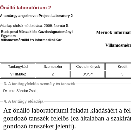
Önálló laboratórium 2
A tantárgy angol neve: Project Laboratory 2
Adatlap utolsó módosítása: 2009. február 5.
Budapesti Műszaki és Gazdaságtudományi
Mérnök informat
Egyetem
Villamosmérnöki és Informatikai Kar
Villamosmér
Tantárgykód
Szemeszter
Követelmények
Kredit
VIHIM862
2
0/0/5/f
5
3. A tantárgyfelelős személy és tanszék
Dr. Imre Sándor Zsolt,
4. A tantárgy előadója
Az önálló laboratóriumi feladat kiadásáért a fel
gondozó tanszék felelős (ez általában a szakir
gondozó tanszéket jelenti).