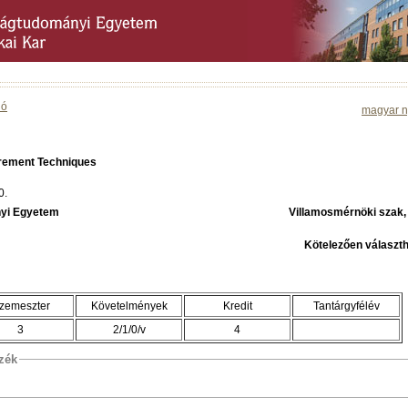
ió
magyar n
urement Techniques
0.
yi Egyetem
Villamosmérnöki szak
Kötelezően választh
zemeszter
Követelmények
Kredit
Tantárgyfélév
3
2/1/0/v
4
szék