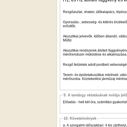
Rezgőasztal, shaker, ütőkalapács, lépész
Gyorsulás-, sebesség- és kitérés érzéke
erősítők.
Akusztikai jelvevők. Időben állandó, vált
Műfül.
Akusztikai rendszerek átviteli függvény
mérőrendszer működése és alkalmazása
Rezgő felületek adott pontbeli sebesség
Terem- és épületakusztikai mérések: utá
mérőszoba. Közlekedési járműzaj mérése
9. A tantárgy oktatásának módja (el
Előadás - heti két óra, számítási gyakorlat 
10. Követelmények
a. A szorgalmi időszakban: 4 kis zárthely