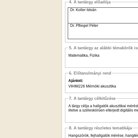
4. A tantárgy előadója
Dr. Koller István
Dr. Pfliegel Péter
5. A tantárgy az alábbi témakörök is
Matematika, Fizika
6. Előtanulmányi rend
Ajánlott:
VIHIM226 Mérnöki akusztika
7. A tantárgy célkitűzése
A tárgy célja a hallgatók akusztikai mér
illetve a széleskörűen elterjedt digitáli
8. A tantárgy részletes tematikája
Hangszórók, fejhallgatók mérése, hangtér