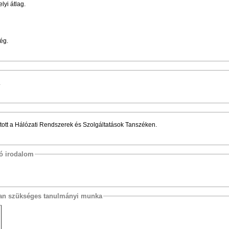
lyi átlag.
ég.
.
ított a Hálózati Rendszerek és Szolgáltatások Tanszéken.
tó irodalom
osan szükséges tanulmányi munka