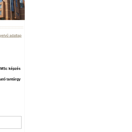
yelvű adatlap
, MSc képzés
ató tantárgy