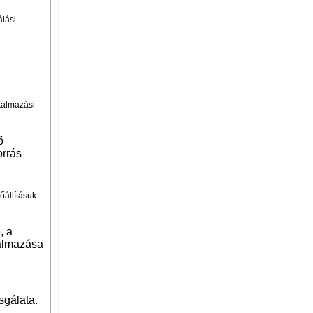
álási
lkalmazási
ő
orrás
őállításuk.
, a
kalmazása
sgálata.