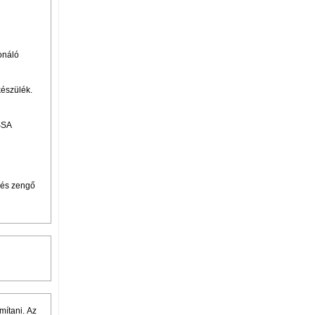
onáló
készülék.
SSA
 és zengő
mítani. Az