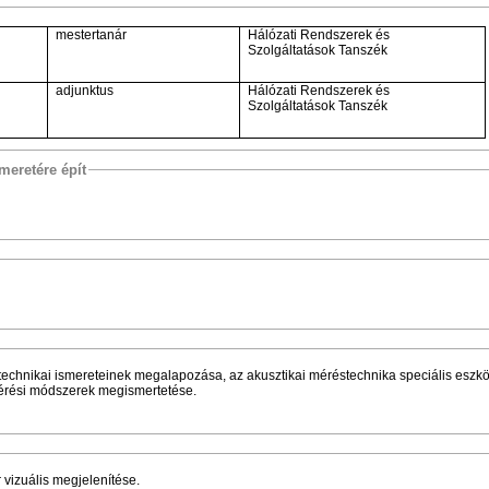
mestertanár
Hálózati Rendszerek és
Szolgáltatások Tanszék
adjunktus
Hálózati Rendszerek és
Szolgáltatások Tanszék
meretére épít
éstechnikai ismereteinek megalapozása, az akusztikai méréstechnika speciális eszk
s mérési módszerek megismertetése.
 vizuális megjelenítése.