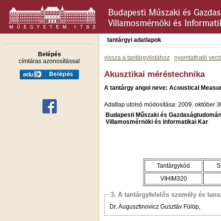
tantárgyi adatlapok
Belépés
vissza a tantárgylistához
nyomtatható verz
címtáras azonosítással
Akusztikai méréstechnika
A tantárgy angol neve: Acoustical Meas
Adatlap utolsó módosítása: 2009. október 3
Budapesti Műszaki és Gazdaságtudomán
Villamosmérnöki és Informatikai Kar
Tantárgykód
S
VIHIM320
3. A tantárgyfelelős személy és tan
Dr. Augusztinovicz Gusztáv Fülöp,