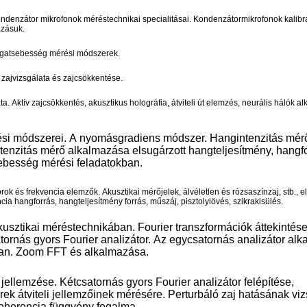
ndenzátor mikrofonok méréstechnikai specialitásai. Kondenzátormikrofonok kalibr
azásuk.
fogatsebesség mérési módszerek.
ajvizsgálata és zajcsökkentése.
a. Aktív zajcsökkentés, akusztikus holográfia, átviteli út elemzés, neurális hálók a
ési módszerei. A nyomásgradiens módszer. Hangintenzitás mér
tenzitás mérő alkalmazása elsugárzott hangteljesítmény, hangf
ebesség mérési feladatokban.
k és frekvencia elemzők. Akusztikai mérőjelek, álvéletlen és rózsaszínzaj, stb., el
cia hangforrás, hangteljesítmény forrás, műszáj, pisztolylövés, szikrakisülés.
kusztikai méréstechnikában. Fourier transzformációk áttekintése
atornás gyors Fourier analizátor. Az egycsatornás analizátor al
an. Zoom FFT és alkalmazása.
s jellemzése. Kétcsatornás gyors Fourier analizátor felépítése,
ek átviteli jellemzőinek mérésére. Perturbáló zaj hatásának viz
koherencia függvény fogalma.