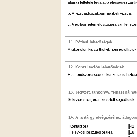
aláírás feltétele legalább elégséges zárthe
b. A vizsgaidőszakban: írásbeli vizsga.
c. A pótlási héten elővizsgára van lehetős
11. Pótlási lehetőségek
A sikertelen kis zárthelyik nem pótolhatók
12. Konzultációs lehetőségek
Heti rendszerességgel konzultáció biztos
13. Jegyzet, tankönyv, felhasználha
Sokszorosított, órán kiosztott segédletek.
14. A tantárgy elvégzéséhez átlag
Kontakt óra
42
Félévközi készülés órákra
18