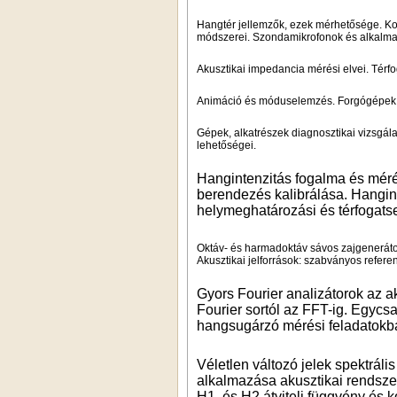
Hangtér jellemzők, ezek mérhetősége. Ko
módszerei. Szondamikrofonok és alkalm
Akusztikai impedancia mérési elvei. Tér
Animáció és móduselemzés. Forgógépek z
Gépek, alkatrészek diagnosztikai vizsgálat
lehetőségei.
Hangintenzitás fogalma és mér
berendezés kalibrálása. Hangin
helymeghatározási és térfogats
Oktáv- és harmadoktáv sávos zajgenerátoro
Akusztikai jelforrások: szabványos referen
Gyors Fourier analizátorok az a
Fourier sortól az FFT-ig. Egycs
hangsugárzó mérési feladatokb
Véletlen változó jelek spektráli
alkalmazása akusztikai rendszer
H1, és H2 átviteli függvény és 