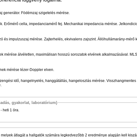
aj generátor. Födémzaj szigetelés mérése.
lők. Erőmérő cella, impedanciamérő fej. Mechanikai impedancia mérése. Jelkondici
ozó és impulzuszaj mérése. Zajterhelés, ekvivalens zajszint. Állóhullámarány-mérő 
ének mérése álvéletlen, maximálisan hosszú sorozatok elvének alkalmazásával. ML
.
ének mérése lézer-Doppler elven.
nzengési idő, hangelnyelés, hanggátállás, hangeloszlás mérése. Visszhangmentes
.
őadás, gyakorlat, laboratórium)
- heti 1 óra.
i, melyek átlagát a hallgatók számára legkedvezőbb 2 eredménye alapján kell kiszá