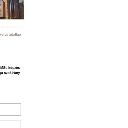
yelvű adatlap
, MSc képzés
ga szakirány