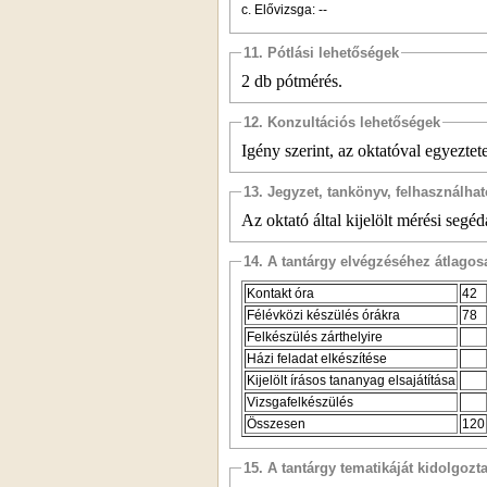
c.
Elővizsga: --
11. Pótlási lehetőségek
2 db pótmérés.
12. Konzultációs lehetőségek
Igény szerint, az oktatóval egyeztet
13. Jegyzet, tankönyv, felhasználha
Az oktató által kijelölt mérési segé
14. A tantárgy elvégzéséhez átlag
Kontakt óra
42
Félévközi készülés órákra
78
Felkészülés zárthelyire
Házi feladat elkészítése
Kijelölt írásos tananyag elsajátítása
Vizsgafelkészülés
Összesen
120
15. A tantárgy tematikáját kidolgozt