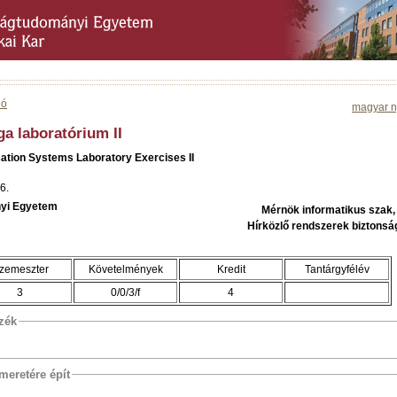
ió
magyar n
a laboratórium II
ation Systems Laboratory Exercises II
6.
yi Egyetem
Mérnök informatikus szak
Hírközlő rendszerek biztonsá
zemeszter
Követelmények
Kredit
Tantárgyfélév
3
0/0/3/f
4
szék
meretére épít