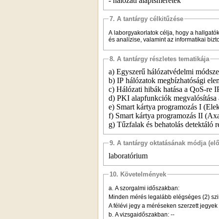
- hálózati alapismeretek
7. A tantárgy célkitűzése
A laborgyakorlatok célja, hogy a hallgat
és analízise, valamint az informatikai bi
8. A tantárgy részletes tematikája
a) Egyszerű hálózatvédelmi módsze
b) IP hálózatok megbízhatósági ele
c) Hálózati hibák hatása a QoS-re 
d) PKI alapfunkciók megvalósítása
e) Smart kártya programozás I (Ele
f) Smart kártya programozás II (Ax
g) Tűzfalak és behatolás detektáló
9. A tantárgy oktatásának módja (el
laboratórium
10. Követelmények
a.
A szorgalmi időszakban:
Minden mérés legalább elégséges (2) szin
A félévi jegy a méréseken szerzett jegyek
b.
A vizsgaidőszakban: --