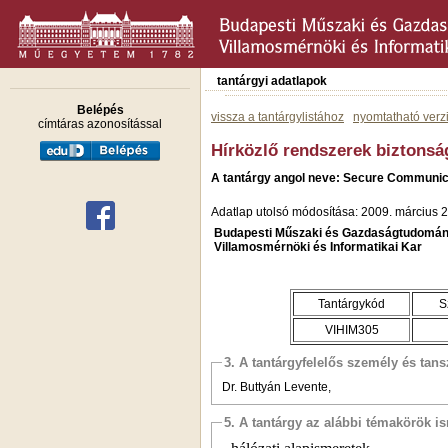
tantárgyi adatlapok
Belépés
vissza a tantárgylistához
nyomtatható verz
címtáras azonosítással
Hírközlő rendszerek biztonság
A tantárgy angol neve: Secure Communic
Adatlap utolsó módosítása: 2009. március 2
Budapesti Műszaki és Gazdaságtudomán
Villamosmérnöki és Informatikai Kar
Tantárgykód
S
VIHIM305
3. A tantárgyfelelős személy és tan
Dr. Buttyán Levente,
5. A tantárgy az alábbi témakörök is