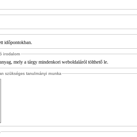
ett időpontokban.
tó irodalom
danyag, mely a tárgy mindenkori weboldaláról tölthető le.
osan szükséges tanulmányi munka
a