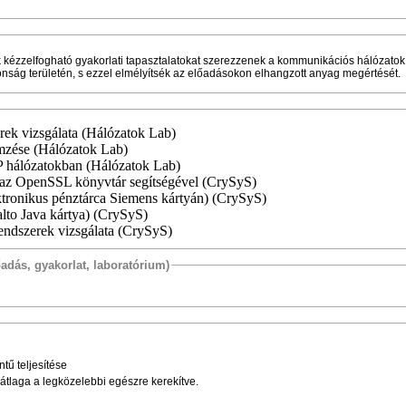
ók kézzelfogható gyakorlati tapasztalatokat szerezzenek a kommunikációs hálózatok
ztonság területén, s ezzel elmélyítsék az előadásokon elhangzott anyag megértését.
rek vizsgálata (Hálózatok Lab)
mzése
(Hálózatok Lab)
IP hálózatokban (Hálózatok Lab)
 az OpenSSL könyvtár segítségével (CrySyS)
ktronikus pénztárca Siemens kártyán) (CrySyS)
alto Java kártya) (CrySyS)
 rendszerek vizsgálata (CrySyS)
őadás, gyakorlat, laboratórium)
tű teljesítése
 átlaga a legközelebbi egészre kerekítve.