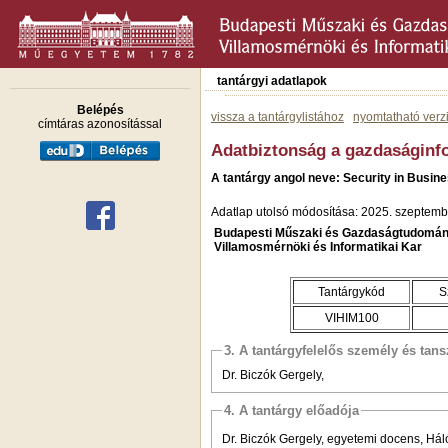
tantárgyi adatlapok
Belépés
vissza a tantárgylistához
nyomtatható verz
címtáras azonosítással
Adatbiztonság a gazdaságinf
A tantárgy angol neve: Security in Busin
Adatlap utolsó módosítása: 2025. szeptemb
Budapesti Műszaki és Gazdaságtudomán
Villamosmérnöki és Informatikai Kar
Tantárgykód
S
VIHIM100
3. A tantárgyfelelős személy és tan
Dr. Biczók Gergely,
4. A tantárgy előadója
Dr. Biczók Gergely, egyetemi docens, Há