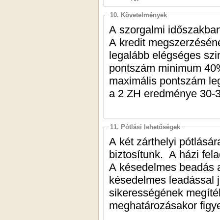
10. Követelmények
A szorgalmi időszakban:
A kredit megszerzésének
legalább elégséges szin
pontszám minimum 40%-
maximális pontszám leg
a 2 ZH eredménye 30-30
11. Pótlási lehetőségek
A két zárthelyi pótlásá
biztosítunk. A házi fela
A késedelmes beadás a
késedelmes leadással j
sikerességének megítél
meghatározásakor figy