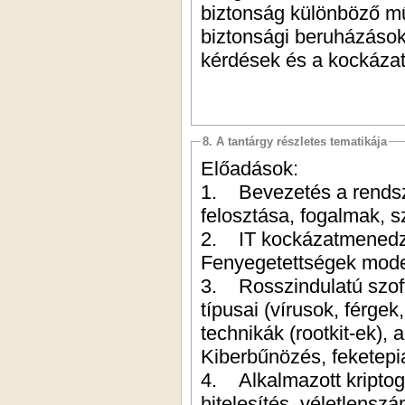
biztonság különböző műs
biztonsági beruházások
kérdések és a kockázat
8. A tantárgy részletes tematikája
Előadások:
1. Bevezetés a rendsze
felosztása, fogalmak, 
2. IT kockázatmenedzs
Fenyegetettségek model
3. Rosszindulatú szoft
típusai (vírusok, férgek
technikák (rootkit-ek),
Kiberbűnözés, feketepi
4. Alkalmazott kriptogr
hitelesítés, véletlensz