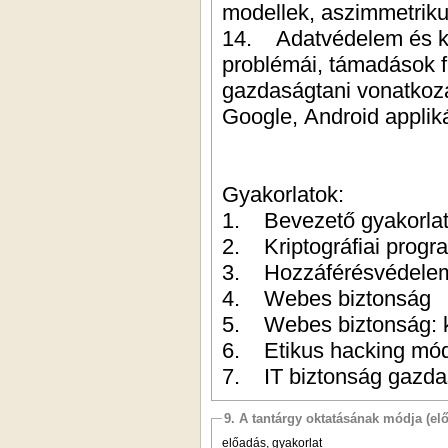
modellek, aszimmetriku
14. Adatvédelem és ke
problémái, támadások fa
gazdaságtani vonatkozá
Google, Android applik
Gyakorlatok:
1. Bevezető gyakorlat
2. Kriptográfiai progr
3. Hozzáférésvédelem 
4. Webes biztonság
5. Webes biztonság: k
6. Etikus hacking mód
7. IT biztonság gazd
9. A tantárgy oktatásának módja (el
előadás, gyakorlat