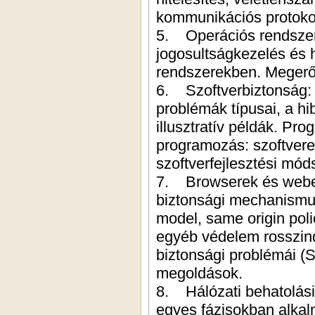
kommunikációs protoko
5. Operációs rendszere
jogosultságkezelés és
rendszerekben. Megerős
6. Szoftverbiztonság:
problémák típusai, a h
illusztratív példák. Pr
programozás: szoftvere
szoftverfejlesztési mód
7. Browserek és webes
biztonsági mechanism
model, same origin poli
egyéb védelem rosszind
biztonsági problémái (S
megoldások.
8. Hálózati behatolási 
egyes fázisokban alkal