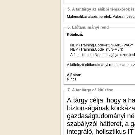
5. A tantárgy az alábbi témakörök is
Matematikai alapismeretek, Valószínűsé
6. Előtanulmányi rend
Kötelező:
NEM (Training.Code=("5N-A8")) VAGY
NEM (Training.Code=("5N-M8"))
A fenti forma a Neptun sajátja, ezen tec
A kötelező előtanulmányi rend az adott s
Ajánlott:
Nincs
7. A tantárgy célkitűzése
A tárgy célja, hogy a 
biztonságának kockáza
gazdaságtudományi néz
szabályzói hátteret, a 
integráló, holisztikus I