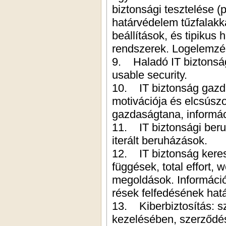
biztonsági tesztelése (
határvédelem tűzfalakka
beállítások, és tipikus
rendszerek. Logelemzé
9. Haladó IT biztonság
usable security.
10. IT biztonság gazd
motivációja és elcsúsz
gazdaságtana, informác
11. IT biztonsági beru
iterált beruházások.
12. IT biztonság keres
függések, total effort, 
megoldások. Információ
rések felfedésének hat
13. Kiberbiztosítás: s
kezelésében, szerződés