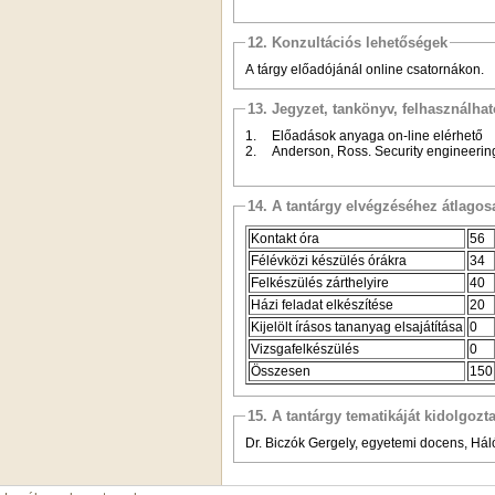
12. Konzultációs lehetőségek
A tárgy előadójánál online csatornákon.
13. Jegyzet, tankönyv, felhasználha
1.
Előadások anyaga on-line elérhető
2.
Anderson, Ross. Security engineering
14. A tantárgy elvégzéséhez átlag
Kontakt óra
56
Félévközi készülés órákra
34
Felkészülés zárthelyire
40
Házi feladat elkészítése
20
Kijelölt írásos tananyag elsajátítása
0
Vizsgafelkészülés
0
Összesen
150
15. A tantárgy tematikáját kidolgozt
Dr. Biczók Gergely, egyetemi docens, Há