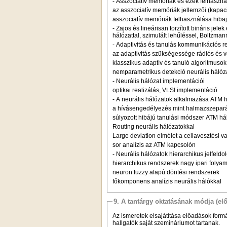
- Asszociatív memóriák és ezek felhasz
az asszociatív memóriák jellemzői (kapacit
asszociatív memóriák felhasználása hiba
- Zajos és lineárisan torzított bináris je
hálózattal, szimulált lehűléssel, Boltzma
- Adaptivitás és tanulás kommunikációs 
az adaptivitás szükségessége rádiós és 
klasszikus adaptív és tanuló algoritmusok
nemparametrikus detekció neurális hálóza
- Neurális hálózat implementációi
optikai realizálás, VLSI implementáció
- A neurális hálózatok alkalmazása ATM 
a hívásengedélyezés mint halmazszeparál
súlyozott hibájú tanulási módszer ATM hál
Routing neurális hálózatokkal
Large deviation elmélet a cellavesztési 
sor analízis az ATM kapcsolón
- Neurális hálózatok hierarchikus jelfeld
hierarchikus rendszerek nagy ipari folyam
neuron fuzzy alapú döntési rendszerek
főkomponens analízis neurális hálókkal
9. A tantárgy oktatásának módja (el
Az ismeretek elsajátítása előadások form
hallgatók saját szemináriumot tartanak.