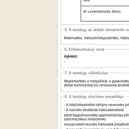
Név:
dr. Levendovszky János
5. A tantárgy az alábbi témakörök is
Matematika, Valószínűségszámítás, Háló
6. Előtanulmányi rend
Ajánlott:
-
7. A tantárgy célkitűzése
Megismertetni a hallgatókat, a gyakorlatba
illetve kommunikációs rendszerek terület
8. A tantárgy részletes tematikája
- A hírközléselmélet néhány nevezetes j
- A neurális struktúrák hálózatelmélete
adott függvényosztály approximációja előr
sztochasztikus módszerek)
visszacsatolt neurális hálózatok (Hopfield