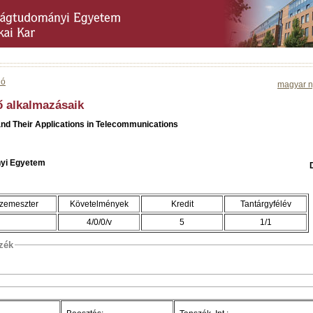
ió
magyar n
ő alkalmazásaik
and Their Applications in Telecommunications
yi Egyetem
zemeszter
Követelmények
Kredit
Tantárgyfélév
4/0/0/v
5
1/1
szék