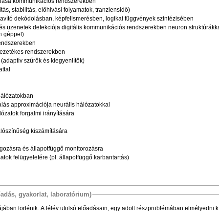
nálása kommunikációs rendszerekben
ás, stabilitás, előhívási folyamatok, tranziensidő)
javító dekódolásban, képfelismerésben, logikai függvények szintézisében
lek és üzenetek detekciója digitális kommunikációs rendszerekben neuron struktúrákk
nn géppel)
rendszerekben
vezetékes rendszerekben
 (adaptív szűrők és kiegyenlítők)
ttal
hálózatokban
ás approximációja neurális hálózatokkal
ózatok forgalmi irányítására
valószínűség kiszámítására
olgozásra és állapotfüggő monitorozásra
atok felügyeletére (pl. állapotfüggő karbantartás)
őadás, gyakorlat, laboratórium)
ájában történik. A félév utolsó előadásain, egy adott részproblémában elmélyedni 