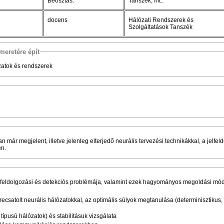
Beosztás:
Tanszék, Int.:
docens
Hálózati Rendszerek és
Szolgáltatások Tanszék
meretére épít
zatok és rendszerek
n már megjelent, illetve jelenleg elterjedő neurális tervezési technikákkal, a jelfel
én.
elfeldolgozási és detekciós problémája, valamint ezek hagyományos megoldási mód
ecsatolt neurális hálózatokkal, az optimális súlyok megtanulása (determinisztikus,
 típusú hálózatok) és stabilitásuk vizsgálata