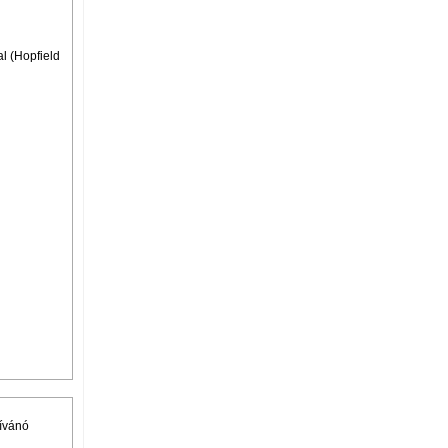
al (Hopfield
kívánó