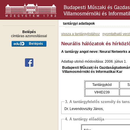
tantárgyi adatlapok
Belépés
vissza a tantárgylistához
nyomtatható verz
címtáras azonosítással
Neurális hálózatok és hírközl
A tantárgy angol neve: Neural Networks 
Adatlap utolsó módosítása: 2006. július 1.
Budapesti Műszaki és Gazdaságtudomán
Villamosmérnöki és Informatikai Kar
Tantárgykód
S
VIHID239
3. A tantárgyfelelős személy és tan
Dr. Levendovszky János,
4. A tantárgy előadója