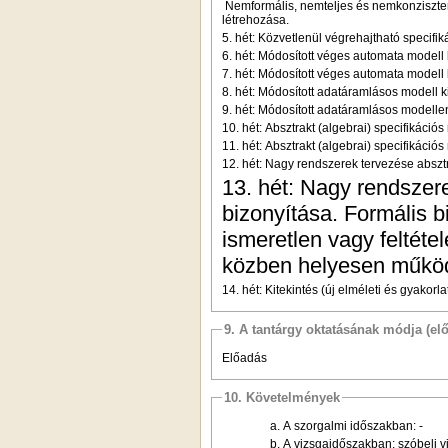
Nemformális, nemteljes és nemkonziszten
létrehozása.
5. hét: Közvetlenül végrehajtható specifik
6. hét: Módosított véges automata modell
7. hét: Módosított véges automata modell 
8. hét: Módosított adatáramlásos modell 
9. hét: Módosított adatáramlásos modellen
10. hét: Absztrakt (algebrai) specifikációs
11. hét: Absztrakt (algebrai) specifikációs
12. hét: Nagy rendszerek tervezése absztra
13. hét: Nagy rendszer
bizonyítása. Formális 
ismeretlen vagy feltéte
közben helyesen működ
14. hét: Kitekintés (új elméleti és gyako
9. A tantárgy oktatásának módja (el
Előadás
10. Követelmények
a. A szorgalmi időszakban: -
b. A vizsgaidőszakban: szóbeli v