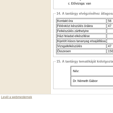
c. Elővizsga: van
14. A tantárgy elvégzéséhez átlag
Kontakt óra
56
Félévközi készülés órákra
47
Felkészülés zárthelyire
Házi feladat elkészítése
Kijelölt írásos tananyag elsajátítása
Vizsgafelkészülés
47
Összesen
15
15. A tantárgy tematikáját kidolgozt
Név:
Dr. Németh Gábor
Levél a webmesternek