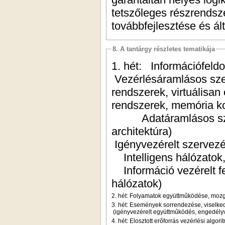
tetszőleges részrendsz
továbbfejlesztése és ál
8. A tantárgy részletes tematikája
1. hét: Információfeld
Vezérlésáramlásos szer
rendszerek, virtuálisan
rendszerek, memória k
Adatáramlásos szerve
architektúra)
Igényvezérelt szervez
Intelligens hálózatok, 
Információ vezérelt fe
hálózatok)
2. hét: Folyamatok együttműködése, moz
3. hét: Események sorrendezése, viselked
(igényvezérelt együttműködés, engedély
4. hét: Elosztott erőforrás vezérlési algo