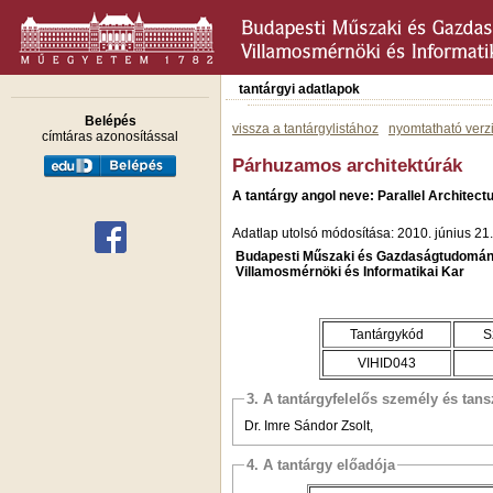
tantárgyi adatlapok
Belépés
vissza a tantárgylistához
nyomtatható verz
címtáras azonosítással
Párhuzamos architektúrák
A tantárgy angol neve: Parallel Architect
Adatlap utolsó módosítása: 2010. június 21.
Budapesti Műszaki és Gazdaságtudomán
Villamosmérnöki és Informatikai Kar
Tantárgykód
S
VIHID043
3. A tantárgyfelelős személy és tan
Dr. Imre Sándor Zsolt,
4. A tantárgy előadója