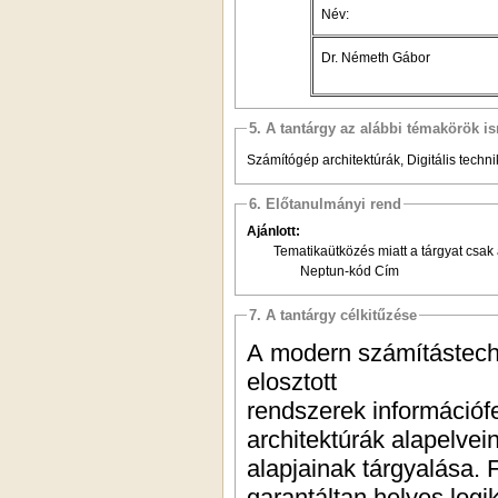
Név:
Dr. Németh Gábor
5. A tantárgy az alábbi témakörök is
Számítógép architektúrák, Digitális techn
6. Előtanulmányi rend
Ajánlott:
Tematikaütközés miatt a tárgyat csak 
Neptun-kód Cím
7. A tantárgy célkitűzése
A modern számítástech
elosztott
rendszerek információfe
architektúrák alapelve
alapjainak tárgyalása.
garantáltan helyes log