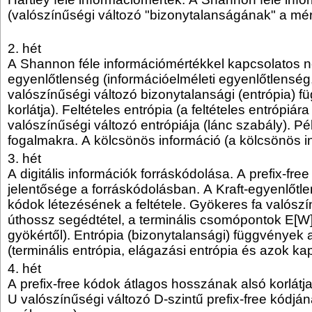
(valószínűségi változó "bizonytalanságának" a mér
2. hét
A Shannon féle információmértékkel kapcsolatos 
egyenlőtlenség (információelméleti egyenlőtlenség,
valószínűségi változó bizonytalansági (entrópia) f
korlátja). Feltételes entrópia (a feltételes entrópiára
valószínűségi változó entrópiája (lánc szabály). Pél
fogalmakra. A kölcsönös információ (a kölcsönös in
3. hét
A digitális információk forráskódolása. A prefix-fr
jelentősége a forráskódolásban. A Kraft-egyenlőtlen
kódok létezésének a feltétele. Gyökeres fa valósz
úthossz segédtétel, a terminális csomópontok E[W]
gyökértől). Entrópia (bizonytalansági) függvények 
(terminális entrópia, elágazási entrópia és azok ka
4. hét
A prefix-free kódok átlagos hosszának alsó korlátj
U valószínűségi változó D-szintű prefix-free kódjá