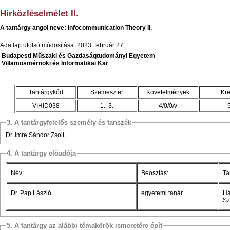
Hírközléselmélet II.
A tantárgy angol neve: Infocommunication Theory II.
Adatlap utolsó módosítása: 2023. február 27.
Budapesti Műszaki és Gazdaságtudományi Egyetem
Villamosmérnöki és Informatikai Kar
Tantárgykód
Szemeszter
Követelmények
Kre
VIHID038
1., 3.
4/0/0/v
3. A tantárgyfelelős személy és tanszék
Dr. Imre Sándor Zsolt,
4. A tantárgy előadója
Név:
Beosztás:
Ta
Dr. Pap László
egyetemi tanár
Há
Sz
5. A tantárgy az alábbi témakörök ismeretére épít