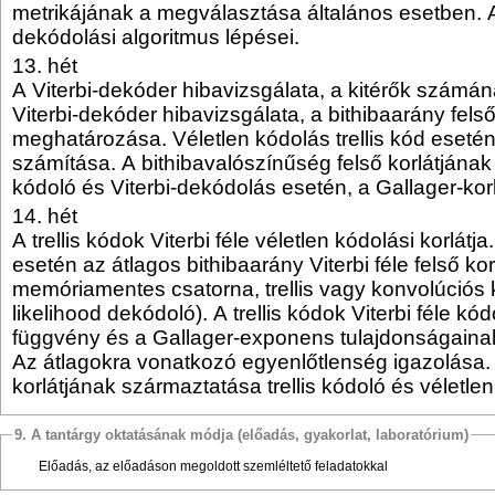
metrikájának a megválasztása általános esetben. A 
dekódolási algoritmus lépései.
13. hét
A Viterbi-dekóder hibavizsgálata, a kitérők szám
Viterbi-dekóder hibavizsgálata, a bithibaarány felső
meghatározása. Véletlen kódolás trellis kód esetén
számítása. A bithibavalószínűség felső korlátjának 
kódoló és Viterbi-dekódolás esetén, a Gallager-kor
14. hét
A trellis kódok Viterbi féle véletlen kódolási korlátj
esetén az átlagos bithibaarány Viterbi féle felső korl
memóriamentes csatorna, trellis vagy konvolúció
likelihood dekódoló). A trellis kódok Viterbi féle kód
függvény és a Gallager-exponens tulajdonságaina
Az átlagokra vonatkozó egyenlőtlenség igazolása. 
korlátjának származtatása trellis kódoló és véletle
9. A tantárgy oktatásának módja (előadás, gyakorlat, laboratórium)
Előadás, az előadáson megoldott szemléltető feladatokkal