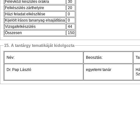
Félévközi készülés órákra
30
Felkészülés zárthelyire
20
Házi feladat elkészítése
0
Kijelölt írásos tananyag elsajátítása
0
Vizsgafelkészülés
44
Összesen
150
15. A tantárgy tematikáját kidolgozta
Név:
Beosztás:
Ta
Dr. Pap László
egyetemi tanár
Há
Sz