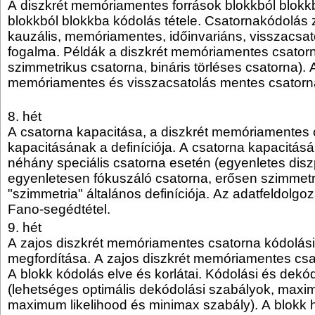
A diszkrét memóriamentes források blokkból blokk
blokkból blokkba kódolás tétele. Csatornakódolás 
kauzális, memóriamentes, időinvariáns, visszacsa
fogalma. Példák a diszkrét memóriamentes csatorn
szimmetrikus csatorna, bináris törléses csatorna). 
memóriamentes és visszacsatolás mentes csatorna
8. hét
A csatorna kapacitása, a diszkrét memóriamentes 
kapacitásának a definíciója. A csatorna kapacitás
néhány speciális csatorna esetén (egyenletes disz
egyenletesen fókuszáló csatorna, erősen szimmetr
"szimmetria" általános definíciója. Az adatfeldolgo
Fano-segédtétel.
9. hét
A zajos diszkrét memóriamentes csatorna kódolási
megfordítása. A zajos diszkrét memóriamentes csat
A blokk kódolás elve és korlátai. Kódolási és dekód
(lehetséges optimális dekódolási szabályok, maxim
maximum likelihood és minimax szabály). A blokk 