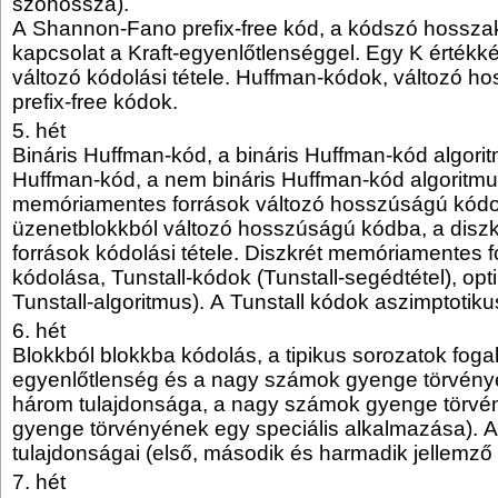
szóhossza).
A Shannon-Fano prefix-free kód, a kódszó hossza
kapcsolat a Kraft-egyenlőtlenséggel. Egy K értékk
változó kódolási tétele. Huffman-kódok, változó h
prefix-free kódok.
5. hét
Bináris Huffman-kód, a bináris Huffman-kód algori
Huffman-kód, a nem bináris Huffman-kód algoritmu
memóriamentes források változó hosszúságú kódo
üzenetblokkból változó hosszúságú kódba, a dis
források kódolási tétele. Diszkrét memóriamentes f
kódolása, Tunstall-kódok (Tunstall-segédtétel), opt
Tunstall-algoritmus). A Tunstall kódok aszimptotiku
6. hét
Blokkból blokkba kódolás, a tipikus sorozatok fog
egyenlőtlenség és a nagy számok gyenge törvény
három tulajdonsága, a nagy számok gyenge törvé
gyenge törvényének egy speciális alkalmazása). A 
tulajdonságai (első, második és harmadik jellemző 
7. hét