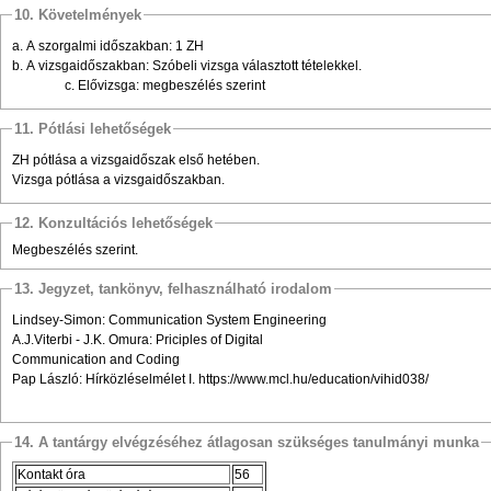
10. Követelmények
a. A szorgalmi időszakban: 1 ZH
b. A vizsgaidőszakban: Szóbeli vizsga választott tételekkel.
c. Elővizsga: megbeszélés szerint
11. Pótlási lehetőségek
ZH pótlása a vizsgaidőszak első hetében.
Vizsga pótlása a vizsgaidőszakban.
12. Konzultációs lehetőségek
Megbeszélés szerint.
13. Jegyzet, tankönyv, felhasználható irodalom
Lindsey-Simon: Communication System Engineering
A.J.Viterbi - J.K. Omura: Priciples of Digital
Communication and Coding
Pap László: Hírközléselmélet I. https://www.mcl.hu/education/vihid038/
14. A tantárgy elvégzéséhez átlagosan szükséges tanulmányi munka
Kontakt óra
56