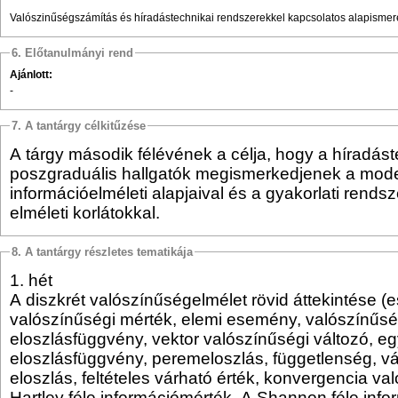
Valószinűségszámítás és híradástechnikai rendszerekkel kapcsolatos alapismer
6. Előtanulmányi rend
Ajánlott:
-
7. A tantárgy célkitűzése
A tárgy második félévének a célja, hogy a híradás
poszgraduális hallgatók megismerkedjenek a mode
információelméleti alapjaival és a gyakorlati rends
elméleti korlátokkal.
8. A tantárgy részletes tematikája
1. hét
A diszkrét valószínűségelmélet rövid áttekintése 
valószínűségi mérték, elemi esemény, valószínűség
eloszlásfüggvény, vektor valószínűségi változó, eg
eloszlásfüggvény, peremeloszlás, függetlenség, vár
eloszlás, feltételes várható érték, konvergencia v
Hartley féle információmérték. A Shannon féle inf