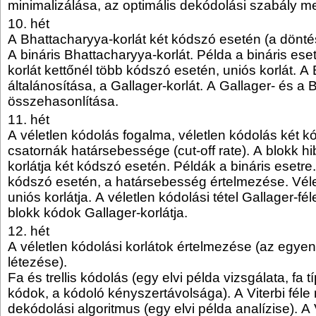
minimalizálása, az optimális dekódolási szabály 
10. hét
A Bhattacharyya-korlát két kódszó esetén (a dönté
A bináris Bhattacharyya-korlát. Példa a bináris ese
korlát kettőnél több kódszó esetén, uniós korlát. A
általánosítása, a Gallager-korlát. A Gallager- és a 
összehasonlítása.
11. hét
A véletlen kódolás fogalma, véletlen kódolás két k
csatornák határsebessége (cut-off rate). A blokk h
korlátja két kódszó esetén. Példák a bináris esetre
kódszó esetén, a határsebesség értelmezése. Véle
uniós korlátja. A véletlen kódolási tétel Gallager-fél
blokk kódok Gallager-korlátja.
12. hét
A véletlen kódolási korlátok értelmezése (az egyen
létezése).
Fa és trellis kódolás (egy elvi példa vizsgálata, fa t
kódok, a kódoló kényszertávolsága). A Viterbi fél
dekódolási algoritmus (egy elvi példa analízise). A