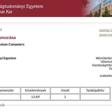
ió
magyar n
angol ny
amozása
uantum Computers
yi Egyetem
Mérnökinfor
Villamo
Gazdaságinfor
Ű
szabadon
zemeszter
Követelmények
Kredit
Tantárgyfélév
1/1/0/f
2
szék