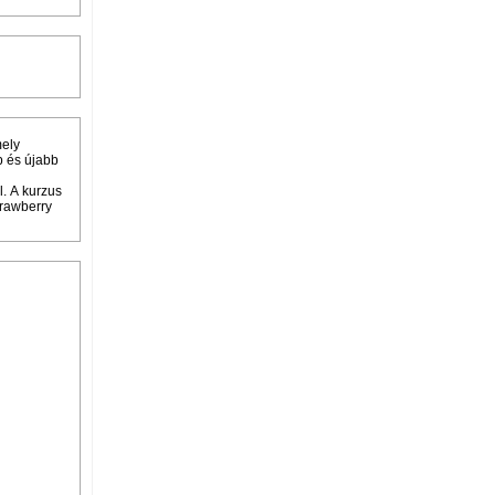
mely
b és újabb
. A kurzus
trawberry