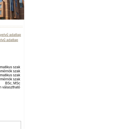
yelvű adatlap
elvű adatlap
matikus szak
smérnök szak
matikus szak
rmérnök szak
BSc, MSc
 választható