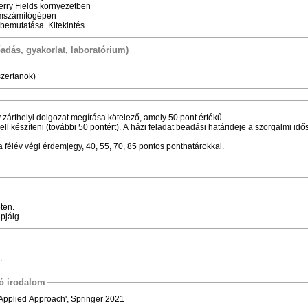
rry Fields környezetben
umszámítógépen
bemutatása. Kitekintés.
őadás, gyakorlat, laboratórium)
zertanok)
zárthelyi dolgozat megírása kötelező, amely 50 pont értékű.
ell készíteni (további 50 pontért). A házi feladat beadási határideje a szorgalmi idő
 a félév végi érdemjegy, 40, 55, 70, 85 pontos ponthatárokkal.
ten.
apjáig.
.
tó irodalom
Applied Approach', Springer 2021