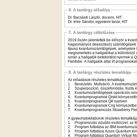
4. A tantárgy előadója
Dr. Bacsárdi László, docens, HIT
Dr. Imre Sándor, egyetemi tanár, HIT
7. A tantárgy célkitűzése
2019 őszén jelentették be először a kvan
hagyományos (klasszikus) számítógépek 
típusú kvantumszámítógépek, amelyekre kü
megismertetni a hallgatókat a különböző
során a hallgatók betekintést nyernek a Q
Fieldsbe. A hallgatók által írt programok
8. A tantárgy részletes tematikája
Az előadások részletes tematikája
1. Bevezetés. Motiváció. A kvantumszám
2. Szuperpozíció, összefonódás, tiszta é
3. Kvantumszámítógépek operációs ren
4. Kvantumprogramok Qiskit környezet
5. Kvantumprogramok Q# nyelven
6. Kvantumprogramok Cirg környezetbe
7. Kvantumprogramozás Strawberry Fiel
A gyakorlatok/laborok részletes tematikáj
1. Programozás vizuális eszközzel: az
2. Program futtatása az IBM kvantumsz
3. Program futtatása Azure Quantum kö
4. Program futtatása Quantum Virtual M