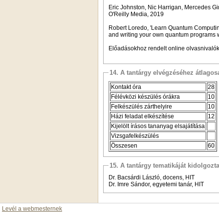
Eric Johnston, Nic Harrigan, Mercedes 
O'Reilly Media, 2019
Robert Loredo, 'Learn Quantum Computin
and writing your own quantum programs wi
Előadásokhoz rendelt online olvasnivalók
14. A tantárgy elvégzéséhez átlag
Kontakt óra
28
Félévközi készülés órákra
10
Felkészülés zárthelyire
10
Házi feladat elkészítése
12
Kijelölt írásos tananyag elsajátítása
Vizsgafelkészülés
Összesen
60
15. A tantárgy tematikáját kidolgozt
Dr. Bacsárdi László, docens, HIT
Dr. Imre Sándor, egyetemi tanár, HIT
Levél a webmesternek