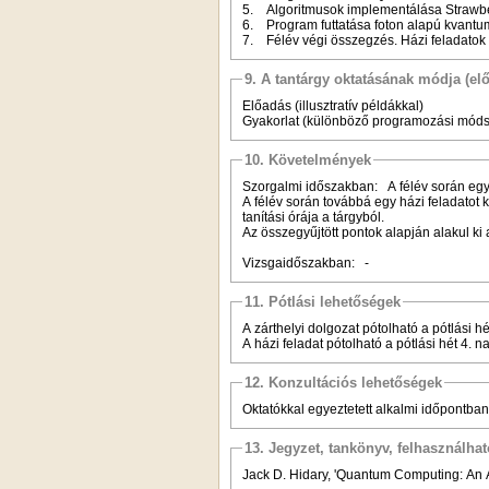
5. Algoritmusok implementálása Strawbe
6. Program futtatása foton alapú kvant
7. Félév végi összegzés. Házi feladatok 
9. A tantárgy oktatásának módja (el
Előadás (illusztratív példákkal)
Gyakorlat (különböző programozási móds
10. Követelmények
Szorgalmi időszakban: A félév során egy 
A félév során továbbá egy házi feladatot k
tanítási órája a tárgyból.
Az összegyűjtött pontok alapján alakul ki
Vizsgaidőszakban: -
11. Pótlási lehetőségek
A zárthelyi dolgozat pótolható a pótlási hé
A házi feladat pótolható a pótlási hét 4. n
12. Konzultációs lehetőségek
Oktatókkal egyeztetett alkalmi időpontban
13. Jegyzet, tankönyv, felhasználha
Jack D. Hidary, 'Quantum Computing: An 