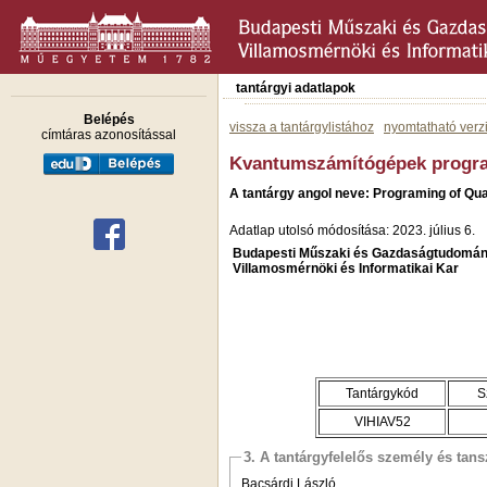
tantárgyi adatlapok
Belépés
vissza a tantárgylistához
nyomtatható verz
címtáras azonosítással
Kvantumszámítógépek progr
A tantárgy angol neve: Programing of Q
Adatlap utolsó módosítása: 2023. július 6.
Budapesti Műszaki és Gazdaságtudomán
Villamosmérnöki és Informatikai Kar
Tantárgykód
S
VIHIAV52
3. A tantárgyfelelős személy és tan
Bacsárdi László,