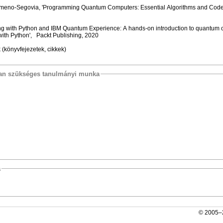
Gimeno-Segovia, 'Programming Quantum Computers: Essential Algorithms and Code
g with Python and IBM Quantum Experience: A hands-on introduction to quantum
th Python', ‎ Packt Publishing, 2020
 (könyvfejezetek, cikkek)
osan szükséges tanulmányi munka
a
© 2005–