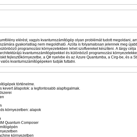
tumfölény elérést, vagyis kvantumszámítógép olyan problémát tudott megoldani, a
számára gyakorlatilag nem megoldható. Azóta is folyamatosan jelennek meg újab
lönböző programozási környezetekben lehet szoftvereket készíteni. A tárgy célja
 architektúrájú kvantumszámítógépekkel és különböző programozási környezetekkel
iskit fejlesztőkörnyezetbe, a Q# nyelvbe és az Azure Quantumba, a Cirg-be, és a S
at valós kvantumszámítógépeken tudják futtatni.
ítógépek történelme.
s kevert állapotok: a legfontosabb alapfogalmak.
dszerei
ben
n
ds környezetben: alapok
a
 IBM Quantum Composer
ámítógépén
rnyezetben
achine környezetben