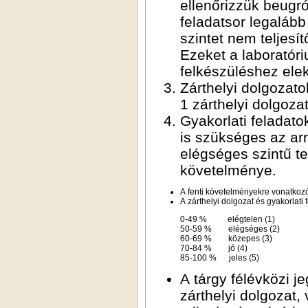
ellenőrizzük beugró formájában. Az órán való részvételhez a beugró
feladatsor legalább elégséges szintű megoldása szükséges. Az ez
szintet nem teljesítő hallgatók a laboratóriumi órát nem folytatha
Ezeket a laboratóriumi órákat a tárgy teljesítéséhez pótol
felké
Zárthelyi dolgozatok: A félév sikeres teljesítésének egyik követelménye
1 zárthely
Gyakorlati feladatok: A félév során 1 gyakorlati feladat önálló megoldása
is szükséges az arra kijelölt órán. Az önálló gyakorlati feladat legalább
elégséges szintű te
követelménye.
A fenti követ
A zárthelyi dolg
0-49 % elégtelen (1)
50-59 % elégséges (2)
60-69 % közepes (3)
70-84 % jó (4)
85-100 % jeles (5)
A tárgy félévközi jegyét a fenti követelmények teljesítése esetén a
zárthelyi dolgozat, valamint a gyakorlati feladat során mutatott