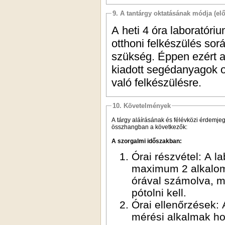
9. A tantárgy oktatásának módja (el
A heti 4 óra laboratóri
otthoni felkészülés sorá
szükség. Éppen ezért a
kiadott segédanyagok ot
való felkészülésre.
10. Követelmények
A tárgy aláírásának és félévközi érdemj
összhangban a következők:
A szorgalmi időszakban:
Órai részvétel: A laboratóriumi órákon a részvétel kötelező. Hiányozni
maximum 2 alkalommal lehet (ez 14 oktatási héttel, heti 4x45 perces
órával számolva, minimum 85%-os részvételt jelent). A hiányzásokat
pótolni kell.
Órai ellenőrzések: A laboratóriumi órákra történő otthoni felkészülést a
mérési alkalmak hozzávetőlegesen 70%-ánál (maximum 10 alkalommal)