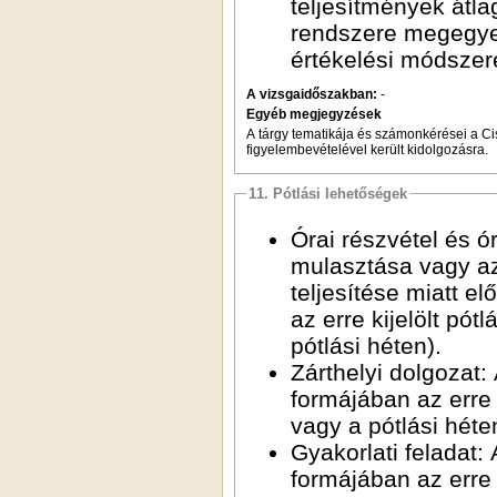
teljesítmények átlaga adja. A végső érdemjegy kialakításának értékelési
rendszere megegyezik a zárthelyi dolgozat és a gyakorlati feladat
értékelési móds
A vizsgaidőszakban:
-
Egyéb megjegyzések
A tárgy tematikája és számonkérései a C
figyelembevételével került kidolgozásra.
11. Pótlási lehetőségek
Órai részvétel és órai ellenőrzések: A laboratóriumi órán való részvétel
mulasztása vagy az 
teljesítése miatt 
az erre kijelölt pótlási alkalmak során (a szorgalmi időszakban, illetve a
pótlási héten).
Zárthelyi dolgozat: A zárthelyi dolgozat pótolható pótzárt
formájában az erre kijelölt pótlási időpontban (a s
vagy a pótlási héte
Gyakorlati feladat: A gyakorlati feladat pótolható pótgyak
formájában az erre kijelölt pótlási időpontban (a s