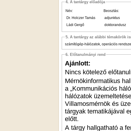
4. A tantárgy előadója
Név:
Beosztás:
Dr. Holczer Tamás
adjunktus
Ládi Gergő
doktorandusz
5. A tantárgy az alábbi témakörök is
számítógép-hálózatok, operációs rendsze
6. Előtanulmányi rend
Ajánlott:
Nincs kötelező előtanu
Mérnökinformatikus hall
a „Kommunikációs háló
hálózatok üzemeltetése 
Villamosmérnök és üzem
tárgyak tematikájával eg
előtt.
A tárgy hallgatható a f