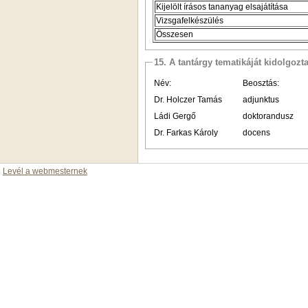
Kijelölt írásos tananyag elsajátítása
Vizsgafelkészülés
Összesen
15. A tantárgy tematikáját kidolgozt
Név:
Beosztás:
Dr. Holczer Tamás
adjunktus
Ládi Gergő
doktorandusz
Dr. Farkas Károly
docens
Levél a webmesternek