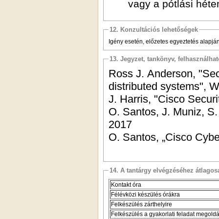
vagy a pótlási héte
12. Konzultációs lehetőségek
Igény esetén, előzetes egyeztetés alapján
13. Jegyzet, tankönyv, felhasználha
Ross J. Anderson, "Sec
distributed systems", W
J. Harris, "Cisco Secur
O. Santos, J. Muniz, S
2017
O. Santos, „Cisco Cybe
14. A tantárgy elvégzéséhez átlag
Kontakt óra
Félévközi készülés órákra
Felkészülés zárthelyire
Felkészülés a gyakorlati feladat megold