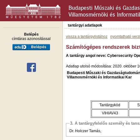
tantárgyi adatlapok
Belépés
vissza a tantárgylistához
nyomtatható verz
címtáras azonosítással
Számítógépes rendszerek biz
A tantárgy angol neve: Cybersecurity Op
Adatlap utolsó módosítása: 2020. október 1
Budapesti Műszaki és Gazdaságtudomán
Villamosmérnöki és Informatikai Kar
Tantárgykód
S
VIHIAV43
3. A tantárgyfelelős személy és tan
Dr. Holczer Tamás,