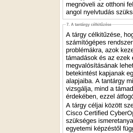
megnöveli az otthoni fe
angol nyelvtudás szük
7. A tantárgy célkitűzése
A tárgy célkitűzése, ho
számítógépes rendszere
problémákra, azok keze
támadások és az ezek e
megvalósításának lehető
betekintést kapjanak e
alapjaiba. A tantárgy m
vizsgálja, mind a táma
érdekében, ezzel átfogó
A tárgy céljai között s
Cisco Certified Cyber
szükséges ismeretanya
egyetemi képzéstől függ