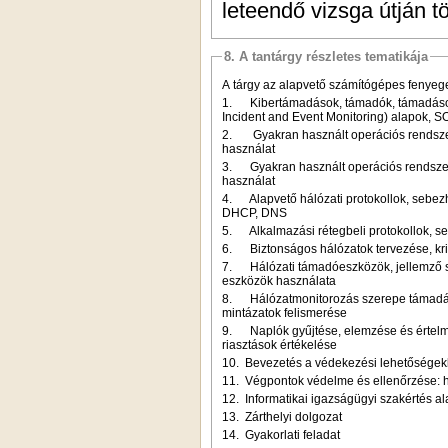
leteendő vizsga útján tö
8. A tantárgy részletes tematikája
A tárgy az alapvető számítógépes fenyeget
1. Kibertámadások, támadók, támadások 
Incident and Event Monitoring) alapok, S
2. Gyakran használt operációs rendszere
használat
3. Gyakran használt operációs rendszerek
használat
4. Alapvető hálózati protokollok, sebezh
DHCP, DNS
5. Alkalmazási rétegbeli protokollok, s
6. Biztonságos hálózatok tervezése, kri
7. Hálózati támadóeszközök, jellemző s
eszközök használata
8. Hálózatmonitorozás szerepe támadáso
mintázatok felismerése
9. Naplók gyűjtése, elemzése és értelm
riasztások értékelése
10. Bevezetés a védekezési lehetőségekbe
11. Végpontok védelme és ellenőrzése: 
12. Informatikai igazságügyi szakértés ala
13. Zárthelyi dolgozat
14. Gyakorlati feladat