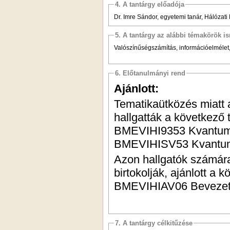
4. A tantárgy előadója
Dr. Imre Sándor, egyetemi tanár, Hálózat
5. A tantárgy az alábbi témakörök is
Valószínűségszámítás, információelmélet
6. Előtanulmányi rend
Ajánlott:
Tematikaütközés miatt a
hallgatták a következő 
BMEVIHI9353 Kvantum-
BMEVIHISV53 Kvantum-
Azon hallgatók számár
birtokolják, ajánlott a 
BMEVIHIAV06 Bevezeté
7. A tantárgy célkitűzése