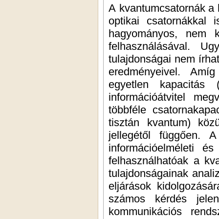
A kvantumcsatornák a h
optikai csatornákkal 
hagyományos, nem kv
felhasználásával. U
tulajdonságai nem írha
eredményeivel. Amíg
egyetlen kapacitás 
információátvitel me
többféle csatornakapac
tisztán kvantum) közü
jellegétől függően. A
információelméleti és
felhasználhatóak a kv
tulajdonságainak anali
eljárások kidolgozásá
számos kérdés jelen
kommunikációs rends