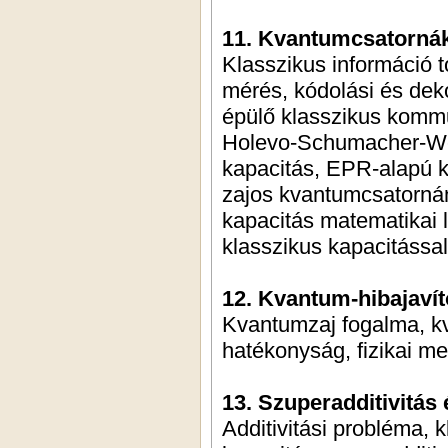
11. Kvantumcsatornák
Klasszikus információ 
mérés, kódolási és dekó
épülő klasszikus kommu
Holevo-Schumacher-West
kapacitás, EPR-alapú k
zajos kvantumcsatornán
kapacitás matematikai 
klasszikus kapacitással
12. Kvantum-hibajaví
Kvantumzaj fogalma, kva
hatékonyság, fizikai me
13. Szuperadditivitás
Additivitási probléma, 