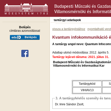
tantárgyi adatlapok
Belépés
vissza a tantárgylistához
nyomtatható verz
címtáras azonosítással
Kvantum infokommunikáció é
A tantárgy angol neve: Quantum Infocomm
Adatlap utolsó módosítása: 2012. április 5.
Tantárgy lejárati dátuma: 2021. július 31.
Budapesti Műszaki és Gazdaságtudomán
Villamosmérnöki és Informatikai Kar
Tantárgykód
S
VIHIAV13
3. A tantárgyfelelős személy és tan
Dr. Imre Sándor Zsolt,