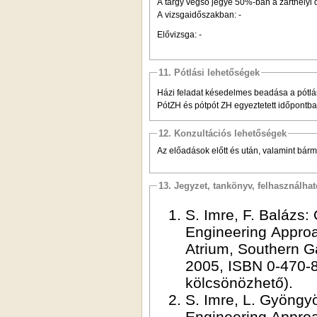
A tárgy végső jegye 50%-ban a zárthelyi
A vizsgaidőszakban: -
Elővizsga: -
11. Pótlási lehetőségek
Házi feladat késedelmes beadása a pótlási
PótZH és pótpót ZH egyeztetett időpontb
12. Konzultációs lehetőségek
Az előadások előtt és után, valamint bárm
13. Jegyzet, tankönyv, felhasználha
S. Imre, F. Baláz
Engineering Approa
Atrium, Southern G
2005, ISBN 0-470-
kölcsönözhető).
S. Imre, L. Gyöng
Engineering Approa