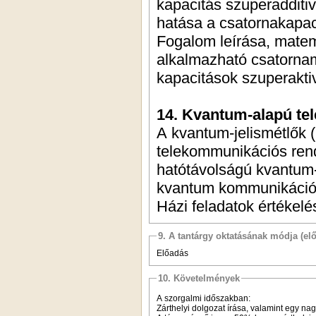
kapacitás szuperadditi
hatása a csatornakapac
Fogalom leírása, matem
alkalmazható csatornam
kapacitások szuperakti
14. Kvantum-alapú t
A kvantum-jelismétlők 
telekommunikációs ren
hatótávolságú kvantum
kvantum kommunikációs 
Házi feladatok értékelé
9. A tantárgy oktatásának módja (el
Előadás
10. Követelmények
A szorgalmi időszakban:
Zárthelyi dolgozat írása, valamint egy nag