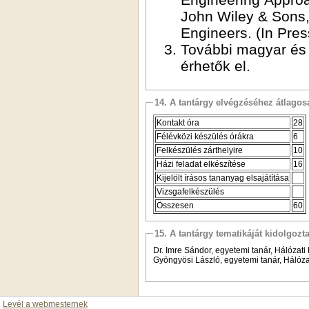
John Wiley & Sons, I
Engineers. (In Pres
További magyar és
érhetők el.
14. A tantárgy elvégzéséhez átlag
Kontakt óra
28
Félévközi készülés órákra
6
Felkészülés zárthelyire
10
Házi feladat elkészítése
16
Kijelölt írásos tananyag elsajátítása
Vizsgafelkészülés
Összesen
60
15. A tantárgy tematikáját kidolgozt
Dr. Imre Sándor, egyetemi tanár, Hálózat
Gyöngyösi László, egyetemi tanár, Hálóz
Levél a webmesternek