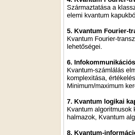
Származtatása a klass
elemi kvantum kapukbó
5. Kvantum Fourier-tr
Kvantum Fourier-trans
lehetőségei.
6. Infokommunikáció
Kvantum-számlálás elm
komplexitása, értékelé
Minimum/maximum keres
7. Kvantum logikai ka
Kvantum algoritmusok k
halmazok, Kvantum alg
8. Kvantum-információ