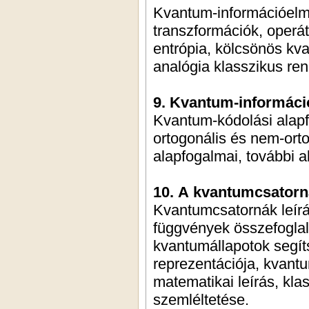
Kvantum-információelmé
transzformációk, operát
entrópia, kölcsönös kva
analógia klasszikus re
9. Kvantum-információ
Kvantum-kódolási alapf
ortogonális és nem-ort
alapfogalmai, további 
10. A kvantumcsatorn
Kvantumcsatornák leírás
függvények összefoglal
kvantumállapotok segít
reprezentációja, kvant
matematikai leírás, kl
szemléltetése.