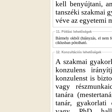
kell benyújtani, a
tanszéki szakmai g
véve az egyetemi mu
11. Pótlási lehetőségek
Bármely okból (hiányzás, el nem f
ciklusban pótolható.
12. Konzultációs lehetőségek
A szakmai gyakorla
konzulens irányí
konzulenst is bizto
vagy részmunkaidő
tanára (mestertan
tanár, gyakorlati 
vagy PhD hallga