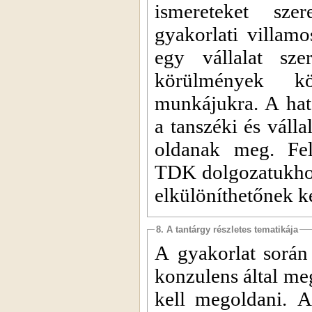
ismereteket sze
gyakorlati villam
egy vállalat sze
körülmények kö
munkájukra. A hat 
a tanszéki és válla
oldanak meg. Fel
TDK dolgozatukhoz,
elkülöníthetőnek ke
8. A tantárgy részletes tematikája
A gyakorlat során 
konzulens által meg
kell megoldani. A