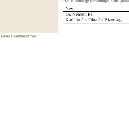
15. A tantárgy tematikáját kidolgozt
Név:
Dr. Németh Pál
Kari Tanács Oktatási Bizottsága
Levél a webmesternek