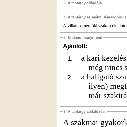
4. A tantárgy előadója
5. A tantárgy az alábbi témakörök is
A villamosmérnöki szakon oktatott 
6. Előtanulmányi rend
Ajánlott:
a kari kezelés
még nincs 
a hallgató sz
ilyen) megf
már szakir
7. A tantárgy célkitűzése
A szakmai gyakorlat