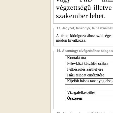
végzettségű illetv
szakember lehet.
13. Jegyzet, tankönyv, felhasználha
A téma kidolgozásához szükséges s
módon hivatkozza.
14. A tantárgy elvégzéséhez átlag
Kontakt óra
Félévközi készülés órákra
Felkészülés zárthelyire
Házi feladat elkészítése
Kijelölt írásos tananyag elsaj
……………..
Vizsgafelkészülés
Összesen