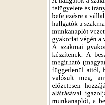
A hallgatók a szakm
felügyelete és irá
befejezésre a váll
hallgatók a szakmai
munkanaplót vezet
gyakorlat végén a v
A szakmai gyakor
készítenek. A be
megírható (magyar,
függetlenül attól
valósult meg, am
előzetesen hozzáj
aláírásával igazol
munkanaplót, a bes