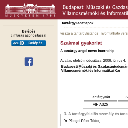
tantárgyi adatlapok
Belépés
vissza a tantárgylistához
nyomtatható verz
címtáras azonosítással
Szakmai gyakorlat
A tantárgy angol neve: Internship
Adatlap utolsó módosítása: 2009. június 4.
Budapesti Műszaki és Gazdaságtudomán
Villamosmérnöki és Informatikai Kar
Tantárgykód
S
VIHIASZ5
3. A tantárgyfelelős személy és tan
Dr. Pfliegel Péter Tódor,