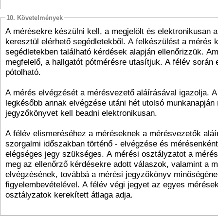
10. Követelmények
A mérésekre készülni kell, a megjelölt és elektronikusan 
keresztül elérhető segédletekből. A felkészülést a mérés 
segédletekben található kérdések alapján ellenőrizzük. 
megfelelő, a hallgatót pótmérésre utasítjuk. A félév során
pótolható.
A mérés elvégzését a mérésvezető aláírásával igazolja. 
legkésőbb annak elvégzése utáni hét utolsó munkanapján
jegyzőkönyvet kell beadni elektronikusan.
A félév elismeréséhez a méréseknek a mérésvezetők aláírá
szorgalmi időszakban történő - elvégzése és mérésenként
elégséges jegy szükséges. A mérési osztályzatot a mérésv
meg az ellenőrző kérdésekre adott válaszok, valamint a m
elvégzésének, továbbá a mérési jegyzőkönyv minőségéne
figyelembevételével. A félév végi jegyet az egyes mérések
osztályzatok kerekített átlaga adja.