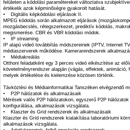
felületen a kódolási paramétereket változtatva szubjektíve
értékelik azok képminőségre gyakorolt hatását.
• Digitális képkódolási eljárások II.
MPEG kódolás során alkalmazott eljárások (mozgáskomp
mozgásbecslés, rétegszerkezet, prediktív kódolás, makrob
megismerése. CBR és VBR kódolási módok.
• IP streaming
IP alapú videó továbbítás módszereinek (IPTV, Internet 
médiaszerverek működése. Kamerarendszerek alkalmazá
• Médiakreálás
Otthoni feladatként egy 3 perces videó elkészítése az előí
követelményrendszer alapján (vágás, effektek, animáció, f
melyek értékelése és kielemzése közösen történik.
Távközlési és Médiainformatikai Tanszéken elvégzendő 
• P2P hálózatok és alkalmazásaik
Mérések valós P2P hálózatokon, egyszerű P2P hálózatok 
konfigurálása, alkalmazások vizsgálata.
• Klaszter és Grid rendszerek és alkalmazásaik
Klaszter és Grid rendszerek kialakítása laboratóriumi kör
alkalmazások vizsgálata.
• Adatközpontok, felhő operációs rendszerek