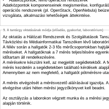
Adatközpontok komponenseinek megismerése, konfigurálá
operációs rendszerek (pl. OpenStack, OpenNebula) beüz
vizsgálata, alkalmazási lehetőségek áttekintése.
9. A tantárgy oktatásának módja (előadás, gyakorlat, laboratórium)
Az oktatás a Hálózati Rendszerek és Szolgáltatások Tans
Távközlési és Médiainformatikai Tanszéken lévő laboratór
A félév során a hallgatók 2-3 fős mérőcsoportokban hajtjá
méréseket. A hallgatóknak a 7 mérés teljesítésére egyenk
időtartam áll rendelkezésére.
A mérésekre készülni kell, az megjelölt segédletekből. A f
mérés kezdetén a segédletekben található kérdések alapjá
Amennyiben az nem megfelelő, a hallgatót pótmérésre utas
A mérés elvégzését a mérésvezető aláírásával igazolja. 
elvégzése utáni héten mérési jegyzőkönyvet kell beadni.
Az osztályzás a laborokon végzett munka és a mérési je
alapján történik.