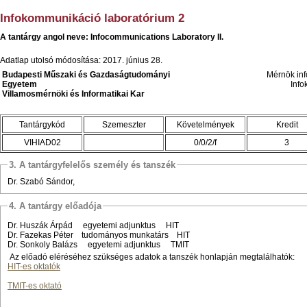
Infokommunikáció laboratórium 2
A tantárgy angol neve: Infocommunications Laboratory II.
Adatlap utolsó módosítása: 2017. június 28.
Budapesti Műszaki és Gazdaságtudományi
Mérnök inf
Egyetem
Info
Villamosmérnöki és Informatikai Kar
Tantárgykód
Szemeszter
Követelmények
Kredit
VIHIAD02
0/0/2/f
3
3. A tantárgyfelelős személy és tanszék
Dr. Szabó Sándor,
4. A tantárgy előadója
Dr. Huszák Árpád egyetemi adjunktus HIT
Dr. Fazekas Péter tudományos munkatárs HIT
Dr. Sonkoly Balázs egyetemi adjunktus TMIT
Az előadó eléréséhez szükséges adatok a tanszék honlapján megtalálhatók:
HIT-es oktatók
TMIT-es oktató