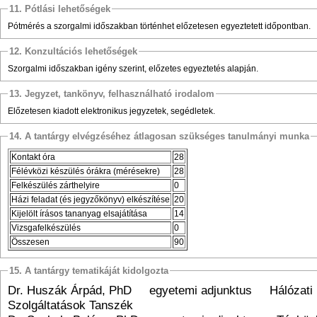
11. Pótlási lehetőségek
Pótmérés a szorgalmi időszakban történhet előzetesen egyeztetett időpontban.
12. Konzultációs lehetőségek
Szorgalmi időszakban igény szerint, előzetes egyeztetés alapján.
13. Jegyzet, tankönyv, felhasználható irodalom
Előzetesen kiadott elektronikus jegyzetek, segédletek.
14. A tantárgy elvégzéséhez átlagosan szükséges tanulmányi munka
Kontakt óra
28
Félévközi készülés órákra (mérésekre)
28
Felkészülés zárthelyire
0
Házi feladat (és jegyzőkönyv) elkészítése
20
Kijelölt írásos tananyag elsajátítása
14
Vizsgafelkészülés
0
Összesen
90
15. A tantárgy tematikáját kidolgozta
Dr. Huszák Árpád, PhD egyetemi adjunktus Hálózati 
Szolgáltatások Tanszék