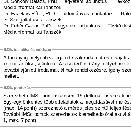
Dr. Sonkoly Balázs, PhD egyetemi adjunktus Távközl
Médiainformatikai Tanszék
Dr. Fazekas Péter, PhD tudományos munkatárs Hálóz
és Szolgáltatások Tanszék
Dr. Fehér Gábor, PhD egyetemi adjunktus Távközlési
Médiainformatikai Tanszék
IMSc tematika és módszer
A tananyag mélyebb válogatott szakirodalmat és elsajátít
konzultációkat, ajánlunk. A szakterület irány mélyebben 
további ajánlott irodalmak állnak rendelkezésre, igény szer
mellett.
IMSc pontozás
Szerezhető IMSc pont összesen: 15 (felkínált összes lehe
Egy-egy önkéntes többletfeladatok a megoldásával mérés
(max. 14 pont)) szerezhető a mérés jeles szintű teljesítés
További IMSc pontok szerezhetők kiemelkedő órai aktivit
1, max. 7 pont).