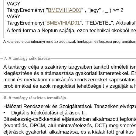
VAGY
TárgyEredmény( "
BMEVIHIAD01
" , "jegy" , _ ) >= 2
VAGY
TárgyEredmény("
BMEVIHIAD01
", "FELVETEL", AktualisF
A fenti forma a Neptun sajátja, ezen technikai okokból n
A kötelező előtanulmányi rend az adott szak honlapján és képzési programjában 
7. A tantárgy célkitűzése
A tantárgy célja a szakirány tárgyaiban tanított elméleti i
kiegészítése és alátámasztása gyakorlati ismeretekkel. E
mobil és médiakommunikációs rendszerekkel kapcsolato
problémákat és azok megoldási lehetőségeit vizsgálják a 
8. A tantárgy részletes tematikája
Hálózati Rendszerek és Szolgáltatások Tanszéken elvég
• Digitális képkódolási eljárások I. .
Bitsebesség-csökkentési eljárásokban alkalmazott legfon
(kvantálás, DPCM, alul-mintavételezés, DCT) megismerés
eljárások gyakorlati alkalmazása, és a kialakított grafikus 