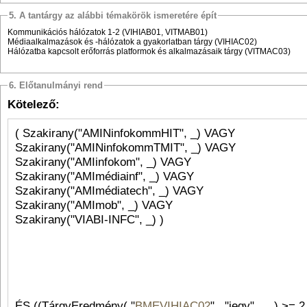
5. A tantárgy az alábbi témakörök ismeretére épít
Kommunikációs hálózatok 1-2 (VIHIAB01, VITMAB01)
Médiaalkalmazások és -hálózatok a gyakorlatban tárgy (VIHIAC02)
Hálózatba kapcsolt erőforrás platformok és alkalmazásaik tárgy (VITMAC03)
6. Előtanulmányi rend
Kötelező:
( Szakirany("AMINinfokommHIT", _) VAGY
Szakirany("AMINinfokommTMIT", _) VAGY
Szakirany("AMIinfokom", _) VAGY
Szakirany("AMImédiainf", _) VAGY
Szakirany("AMImédiatech", _) VAGY
Szakirany("AMImob", _) VAGY
Szakirany("VIABI-INFC", _) )
ÉS ((TárgyEredmény( "
BMEVIHIAC02
" , "jegy" , _ ) >=