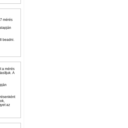
 7 mérés
 alapján
l beadni.
st a mérés
asítjuk. A
apján
érésenként
ok,
gyet az