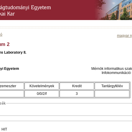
ió
magyar n
um 2
s Laboratory II.
yi Egyetem
Mérnök informatikus sza
Infokommunikáció 
zemeszter
Követelmények
Kredit
Tantárgyfélév
0/0/2/f
3
szék
s HIT