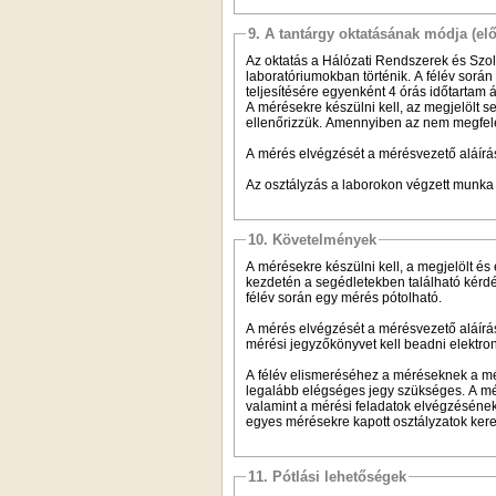
9. A tantárgy oktatásának módja (el
Az oktatás a Hálózati Rendszerek és Szol
laboratóriumokban történik. A félév sorá
teljesítésére egyenként 4 órás időtartam 
A mérésekre készülni kell, az megjelölt 
ellenőrizzük. Amennyiben az nem megfelel
A mérés elvégzését a mérésvezető aláírás
Az osztályzás a laborokon végzett munka 
10. Követelmények
A mérésekre készülni kell, a megjelölt és
kezdetén a segédletekben található kérdé
félév során egy mérés pótolható.
A mérés elvégzését a mérésvezető aláírá
mérési jegyzőkönyvet kell beadni elektro
A félév elismeréséhez a méréseknek a mér
legalább elégséges jegy szükséges. A mér
valamint a mérési feladatok elvégzésének
egyes mérésekre kapott osztályzatok kerek
11. Pótlási lehetőségek