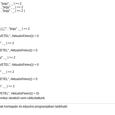
" , "jegy" , _ ) >= 2
" , "jegy" , _ ) >= 2
" , "jegy" , _ ) >= 2 )
427
" , "jegy" , _ ) >= 2
LVETEL", AktualisFelev()) > 0
" , "jegy" , _ ) >= 2
VETEL", AktualisFelev()) > 0
" , "jegy" , _ ) >= 2
LVETEL", AktualisFelev()) > 0
" , "jegy" , _ ) >= 2
VETEL", AktualisFelev()) > 0
" , "jegy" , _ ) >= 2
VETEL", AktualisFelev()) > 0)
hnikai okokból nem változtattunk.
zak honlapján és képzési programjában található.