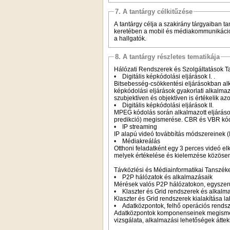
7. A tantárgy célkitűzése
A tantárgy célja a szakirány tárgyaiban t
keretében a mobil és médiakommunikációs
a hallgatók.
8. A tantárgy részletes tematikája
Hálózati Rendszerek és Szolgáltatások 
• Digitális képkódolási eljárások I. .
Bitsebesség-csökkentési eljárásokban al
képkódolási eljárások gyakorlati alkalmazá
szubjektíven és objektíven is értékelik a
• Digitális képkódolási eljárások II.
MPEG kódolás során alkalmazott eljáráso
predikció) megismerése. CBR és VBR kó
• IP streaming
IP alapú videó továbbítás módszereinek
• Médiakreálás
Otthoni feladatként egy 3 perces videó elk
melyek értékelése és kielemzése közösen
Távközlési és Médiainformatikai Tanszé
• P2P hálózatok és alkalmazásaik
Mérések valós P2P hálózatokon, egyszerű
• Klaszter és Grid rendszerek és alkalm
Klaszter és Grid rendszerek kialakítása 
• Adatközpontok, felhő operációs rends
Adatközpontok komponenseinek megismeré
vizsgálata, alkalmazási lehetőségek áttek