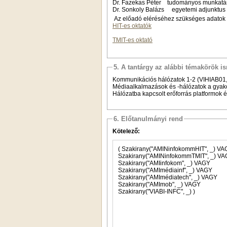
Dr. Fazekas Péter tudományos munkat
Dr. Sonkoly Balázs egyetemi adjunkt
Az előadó eléréséhez szükséges adatok 
HIT-es oktatók
TMIT-es oktató
5. A tantárgy az alábbi témakörök is
Kommunikációs hálózatok 1-2 (VIHIAB01
Médiaalkalmazások és -hálózatok a gyako
Hálózatba kapcsolt erőforrás platformok
6. Előtanulmányi rend
Kötelező:
( Szakirany("AMINinfoko
Szakirany("AMINinfoko
Szakirany("AMIinfokom", _) VAGY
Szakirany("AMImédiainf", _) VAGY
Szakirany("AMImédiatech", _) VAGY
Szakirany("AMImob", _) VAGY
Szakirany("VIABI-INFC", _) )