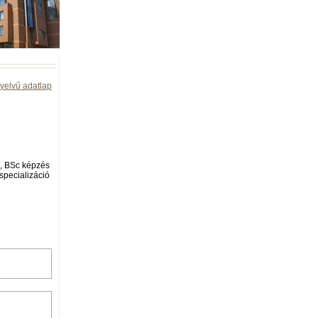
yelvű adatlap
k, BSc képzés
specializáció