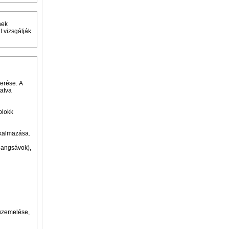
nek
 vizsgálják
erése. A
tatva
blokk
lkalmazása.
 hangsávok),
üzemelése,