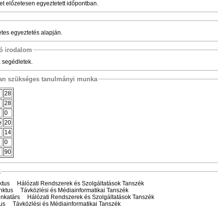
et előzetesen egyeztetett időpontban.
etes egyeztetés alapján.
tó irodalom
, segédletek.
osan szükséges tanulmányi munka
28
28
0
e
20
14
0
90
a
tus Hálózati Rendszerek és Szolgáltatások Tanszék
nktus Távközlési és Médiainformatikai Tanszék
katárs Hálózati Rendszerek és Szolgáltatások Tanszék
us Távközlési és Médiainformatikai Tanszék