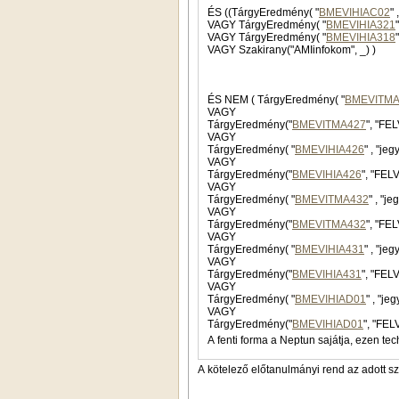
ÉS ((TárgyEredmény( "
BMEVIHIAC02
VAGY TárgyEredmény( "
BMEVIHIA321
VAGY TárgyEredmény( "
BMEVIHIA318
VAGY Szakirany("AMIinfokom", _) )
ÉS NEM ( TárgyEredmény( "
BMEVITMA
VAGY
TárgyEredmény("
BMEVITMA427
", "FE
VAGY
TárgyEredmény( "
BMEVIHIA426
VAGY
TárgyEredmény("
BMEVIHIA426
", "FEL
VAGY
TárgyEredmény( "
BMEVITMA432
VAGY
TárgyEredmény("
BMEVITMA432
", "FE
VAGY
TárgyEredmény( "
BMEVIHIA431
VAGY
TárgyEredmény("
BMEVIHIA431
", "FEL
VAGY
TárgyEredmény( "
BMEVIHIAD01
VAGY
TárgyEredmény("
BMEVIHIAD01
", "FEL
A fenti forma a Neptun sajátja, ezen tec
A kötelező előtanulmányi rend az adott s