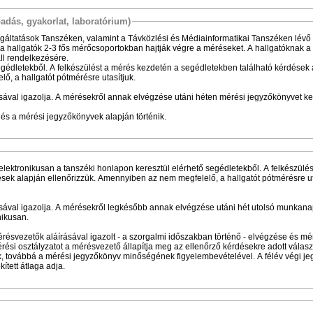
őadás, gyakorlat, laboratórium)
gáltatások Tanszéken, valamint a Távközlési és Médiainformatikai Tanszéken lévő
n a hallgatók 2-3 fős mérőcsoportokban hajtják végre a méréseket. A hallgatóknak a
áll rendelkezésére.
segédletekből. A felkészülést a mérés kezdetén a segédletekben található kérdések
ő, a hallgatót pótmérésre utasítjuk.
ával igazolja. A mérésekről annak elvégzése utáni héten mérési jegyzőkönyvet kel
és a mérési jegyzőkönyvek alapján történik.
 elektronikusan a tanszéki honlapon keresztül elérhető segédletekből. A felkészülé
sek alapján ellenőrizzük. Amennyiben az nem megfelelő, a hallgatót pótmérésre ut
sával igazolja. A mérésekről legkésőbb annak elvégzése utáni hét utolsó munkan
nikusan.
ésvezetők aláírásával igazolt - a szorgalmi időszakban történő - elvégzése és m
ési osztályzatot a mérésvezető állapítja meg az ellenőrző kérdésekre adott válasz
, továbbá a mérési jegyzőkönyv minőségének figyelembevételével. A félév végi je
ített átlaga adja.