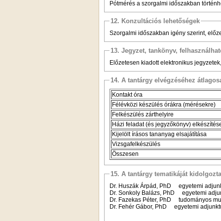
Pótmérés a szorgalmi időszakban történh
12. Konzultációs lehetőségek
Szorgalmi időszakban igény szerint, előz
13. Jegyzet, tankönyv, felhasználha
Előzetesen kiadott elektronikus jegyzetek
14. A tantárgy elvégzéséhez átlag
Kontakt óra
Félévközi készülés órákra (mérésekre)
Felkészülés zárthelyire
Házi feladat (és jegyzőkönyv) elkészítés
Kijelölt írásos tananyag elsajátítása
Vizsgafelkészülés
Összesen
15. A tantárgy tematikáját kidolgozt
Dr. Huszák Árpád, PhD egyetemi adjunk
Dr. Sonkoly Balázs, PhD egyetemi adju
Dr. Fazekas Péter, PhD tudományos mun
Dr. Fehér Gábor, PhD egyetemi adjunkt