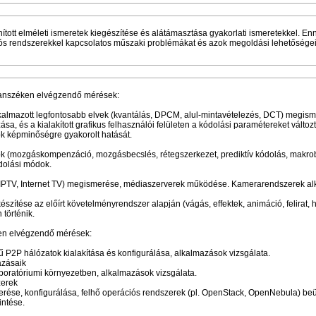
anított elméleti ismeretek kiegészítése és alátámasztása gyakorlati ismeretekkel. En
 rendszerekkel kapcsolatos műszaki problémákat és azok megoldási lehetőségeit
Tanszéken elvégzendő mérések:
kalmazott legfontosabb elvek (kvantálás, DPCM, alul-mintavételezés, DCT) megism
sa, és a kialakított grafikus felhasználói felületen a kódolási paramétereket változ
zok képminőségre gyakorolt hatását.
k (mozgáskompenzáció, mozgásbecslés, rétegszerkezet, prediktív kódolás, makro
dolási módok.
 (IPTV, Internet TV) megismerése, médiaszerverek működése. Kamerarendszerek a
észítése az előírt követelményrendszer alapján (vágás, effektek, animáció, felirat,
 történik.
ken elvégzendő mérések:
 P2P hálózatok kialakítása és konfigurálása, alkalmazások vizsgálata.
azásaik
laboratóriumi környezetben, alkalmazások vizsgálata.
zerek
se, konfigurálása, felhő operációs rendszerek (pl. OpenStack, OpenNebula) be
intése.