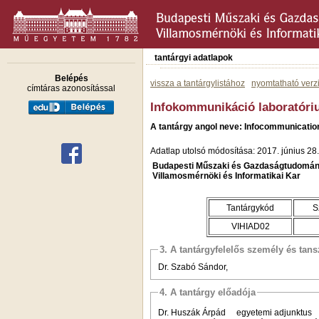
tantárgyi adatlapok
Belépés
vissza a tantárgylistához
nyomtatható verz
címtáras azonosítással
Infokommunikáció laboratóri
A tantárgy angol neve: Infocommunication
Adatlap utolsó módosítása: 2017. június 28.
Budapesti Műszaki és Gazdaságtudomán
Villamosmérnöki és Informatikai Kar
Tantárgykód
S
VIHIAD02
3. A tantárgyfelelős személy és tan
Dr. Szabó Sándor,
4. A tantárgy előadója
Dr. Huszák Árpád egyetemi adjunktu