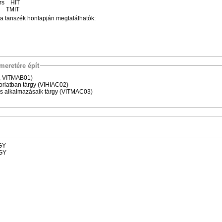
árs HIT
us TMIT
a tanszék honlapján megtalálhatók:
meretére épít
, VITMAB01)
rlatban tárgy (VIHIAC02)
 és alkalmazásaik tárgy (VITMAC03)
mmHIT", _) VAGY
mmTMIT", _) VAGY