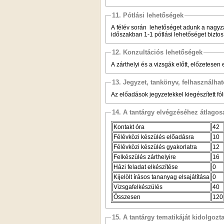
11. Pótlási lehetőségek
A félév során lehetőséget adunk a nagyzár
időszakban 1-1 pótlási lehetőséget biztos
12. Konzultációs lehetőségek
A zárthelyi és a vizsgák előtt, előzetesen
13. Jegyzet, tankönyv, felhasználha
Az előadások jegyzetekkel kiegészített fó
14. A tantárgy elvégzéséhez átlag
Kontakt óra
42
Félévközi készülés előadásra
10
Félévközi készülés gyakorlatra
12
Felkészülés zárthelyire
16
Házi feladat elkészítése
0
Kijelölt írásos tananyag elsajátítása
0
Vizsgafelkészülés
40
Összesen
120
15. A tantárgy tematikáját kidolgozt