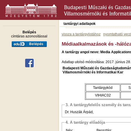
tantárgyi adatlapok
Belépés
vissza a tantárgylistához
nyomtatható verz
címtáras azonosítással
Médiaalkalmazások és -hálóza
A tantárgy angol neve: Media Applicatio
Adatlap utolsó módosítása: 2017. június 28.
Budapesti Műszaki és Gazdaságtudomán
Villamosmérnöki és Informatikai Kar
Tantárgykód
S
VIHIAC02
3. A tantárgyfelelős személy és tan
Dr. Huszák Árpád,
4. A tantárgy előadója
Név:
Beosztás: