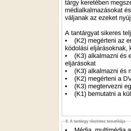
tárgy keretében megsze
médialkalmazásokat és 
váljanak az ezeket nyú
A tantárgyat sikeres tel
• (K2) megérteni az emb
kódolási eljárásoknak,
• (K3) alkalmazni és e
eljárásokat
• (K3) alkalmazni és m
• (K2) megérteni a DV
• (K3) megtervezni eg
• (K1) bemutatni a kü
8. A tantárgy részletes tematikája
• Média, multimédia al