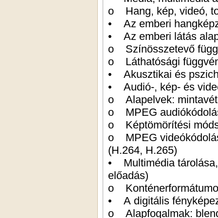
o Hang, kép, videó, to
• Az emberi hangképzés,
• Az emberi látás alapj
o Színösszetevő füg
o Láthatósági függvé
• Akusztikai és pszich
• Audió-, kép- és videó
o Alapelvek: mintavéte
o MPEG audiókódolás,
o Képtömörítési móds
o MPEG videókódolás:
(H.264, H.265)
• Multimédia tárolása, 
előadás)
o Konténerformátumo
• A digitális fényképez
o Alapfogalmak: blende