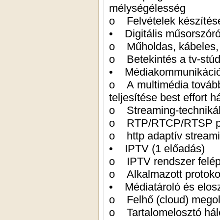
mélységélesség
o Felvételek készíté
• Digitális műsorszóró
o Műholdas, kábeles, f
o Betekintés a tv-stúd
• Médiakommunikáció I
o A multimédia tovább
teljesítése best effort 
o Streaming-technikák
o RTP/RTCP/RTSP pr
o http adaptív stream
• IPTV (1 előadás)
o IPTV rendszer felép
o Alkalmazott protoko
• Médiatároló és elosz
o Felhő (cloud) mego
o Tartalomelosztó hál