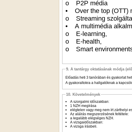
o P2P média
• Over the top (OTT) m
o Streaming szolgálta
• A multimédia alkalmaz
o E-learning,
o E-health,
o Smart environment
9. A tantárgy oktatásának módja (el
Előadás heti 3 tanórában és gyakorlat het
A gyakoraltokra a hallgatóknak a kapcsól
10. Követelmények
• A szorgalmi időszakban:
• 1 NZH megírása
• elégtelen vagy meg nem írt zárthelyi 
• Az aláírás megszerzésének feltétele:
• a legalább elégséges NZH.
• A vizsgaidőszakban:
• A vizsga írásbeli.