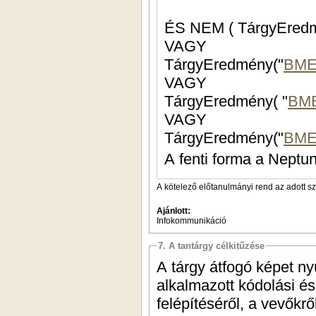
ÉS NEM ( TárgyEredm
VAGY
TárgyEredmény("
BME
VAGY
TárgyEredmény( "
BME
VAGY
TárgyEredmény("
BME
A fenti forma a Neptun
A kötelező előtanulmányi rend az adott s
Ajánlott:
Infokommunikáció
7. A tantárgy célkitűzése
A tárgy átfogó képet n
alkalmazott kódolási és
felépítéséről, a vevőkr