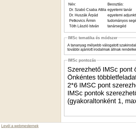
Név:
Beosztás:
Dr. Szabó Csaba Attila
egyetemi tanár
Dr. Huszák Árpád
egyetemi adjunk
Petkovics Ármin
tudományos seg
Tóth László István
tanársegéd
IMSc tematika és módszer
A tananyag mélyebb válogatott szakirodal
további ajánlott irodalmak állnak rendelke
IMSc pontozás
Szerezhető IMSc pont ö
Önkéntes többletfelada
2*6 IMSC pont szerezhe
IMSc pontok szerezhető
(gyakoraltonként 1, max
Levél a webmesternek