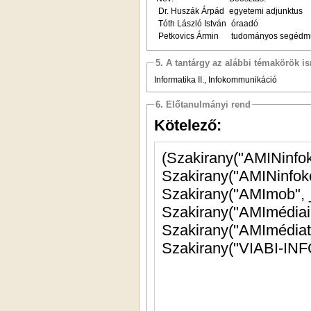
Dr. Huszák Árpád
egyetemi adjunktus
Tóth László István
óraadó
Petkovics Ármin
tudományos segédm
5. A tantárgy az alábbi témakörök is
Informatika II., Infokommunikáció
6. Előtanulmányi rend
Kötelező:
Szakirany("AMImédia