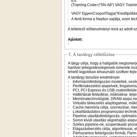
ÉS
VAGY EgyenCsoportTagja("Kreditpótl
A fenti forma a Neptun sajátja, ezen tec
A kötelező előtanulmányi rend az adott s
Ajánlott:
-
7. A tantárgy célkitűzése
A tárgy célja, hogy a hallgatók megismer
hardver jellegzetességeinek ismerete hoz
lehető legjobban kihasználó szoftver fejle
A tantárgy tanulási eredményei
- Információfeldolgozási modellek, vezér
- Perifériakezelési alapelvek, forgaloms
- PCI, PCI Express és USB csatolófelüle
- Háttértárak felépítése, működése, telj
- Memóriatechnológiák, DRAM alapú rend
- Virtuális tárkezelés alapfogalmai, műk
- Cache memória célja, szervezése, me
- Lokalitástudatos programozási technik
- Pipeline utasításfeldolgozás, optimaliz
- Soron kívüli utasítás végrehajtás alapv
- Széles pipeline-ok, szuperskalár proc
- Elágazásbecslés célja, algoritmusai, 
- Párhuzamos feldolgozás formái, Flynn