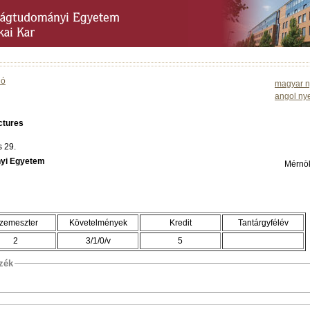
ió
magyar n
angol ny
ctures
s 29.
yi Egyetem
Mérnök
zemeszter
Követelmények
Kredit
Tantárgyfélév
2
3/1/0/v
5
szék