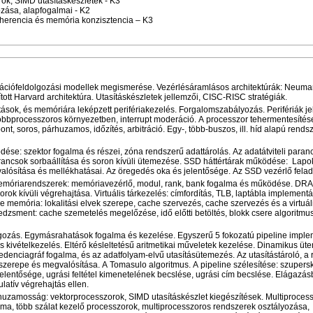
k, SIMD utasításkészletek - K3
zása, alapfogalmai - K2
oherencia és memória konzisztencia – K3
ormációfeldolgozási modellek megismerése. Vezérlésáramlásos architektúrák: Neum
tott Harvard architektúra. Utasításkészletek jellemzői, CISC-RISC stratégiák.
sítások, és memóriára leképzett perifériakezelés. Forgalomszabályozás. Perifériák j
pt többprocesszoros környezetben, interrupt moderáció. A processzor tehermentesítés
nt, soros, párhuzamos, időzítés, arbitráció. Egy-, több-buszos, ill. híd alapú rends
dése: szektor fogalma és részei, zóna rendszerű adattárolás. Az adatátviteli paran
arancsok sorbaállítása és soron kívüli ütemezése. SSD háttértárak működése: Lapo
alósítása és mellékhatásai. Az öregedés oka és jelentősége. Az SSD vezérlő felad
emóriarendszerek: memóriavezérlő, modul, rank, bank fogalma és működése. DR
ok kívüli végrehajtása. Virtuális tárkezelés: címfordítás, TLB, laptábla implementá
e memória: lokalitási elvek szerepe, cache szervezés, cache szervezés és a virtuál
dzsment: cache szemetelés megelőzése, idő előtti betöltés, blokk csere algoritmu
olgozás. Egymásrahatások fogalma és kezelése. Egyszerű 5 fokozatú pipeline imple
s kivételkezelés. Eltérő késleltetésű aritmetikai műveletek kezelése. Dinamikus ü
cedenciagráf fogalma, és az adatfolyam-elvű utasításütemezés. Az utasítástároló, a r
 szerepe és megvalósítása. A Tomasulo algoritmus. A pipeline szélesítése: szupers
jelentősége, ugrási feltétel kimenetelének becslése, ugrási cím becslése. Elágazás
atív végrehajtás ellen.
huzamosság: vektorprocesszorok, SIMD utasításkészlet kiegészítések. Multiproces
ma, több szálat kezelő processzorok, multiprocesszoros rendszerek osztályozása,