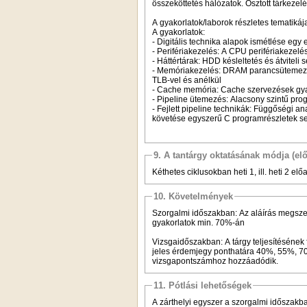
összeköttetés hálózatok. Osztott tárkeze
A gyakorlatok/laborok részletes tematikáj
A gyakorlatok:
- Digitális technika alapok ismétlése egy 
- Perifériakezelés: A CPU perifériakezelés
- Háttértárak: HDD késleltetés és átvite
- Memóriakezelés: DRAM parancsütemezés,
TLB-vel és anélkül
- Cache memória: Cache szervezések gya
- Pipeline ütemezés: Alacsony szintű pro
- Fejlett pipeline technikák: Függőségi 
követése egyszerű C programrészletek s
9. A tantárgy oktatásának módja (el
Kéthetes ciklusokban heti 1, ill. heti 2 el
10. Követelmények
Szorgalmi időszakban: Az aláírás megszerz
gyakorlatok min. 70%-án
Vizsgaidőszakban: A tárgy teljesítésének f
jeles érdemjegy ponthatára 40%, 55%, 70
vizsgapontszámhoz hozzáadódik.
11. Pótlási lehetőségek
A zárthelyi egyszer a szorgalmi időszakba