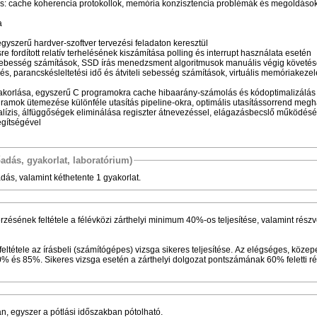
lés: cache koherencia protokollok, memória konzisztencia problémák és megoldáso
a
egyszerű hardver-szoftver tervezési feladaton keresztül
re fordított relatív terhelésének kiszámítása polling és interrupt használata esetén
li sebesség számítások, SSD írás menedzsment algoritmusok manuális végig követé
 parancskésleltetési idő és átviteli sebesség számítások, virtuális memóriakeze
korlása, egyszerű C programokra cache hibaarány-számolás és kódoptimalizálás
gramok ütemezése különféle utasítás pipeline-okra, optimális utasítássorrend meg
analízis, álfüggőségek eliminálása regiszter átnevezéssel, elágazásbecslő működés
egítségével
őadás, gyakorlat, laboratórium)
őadás, valamint kéthetente 1 gyakorlat.
ésének feltétele a félévközi zárthelyi minimum 40%-os teljesítése, valamint részv
eltétele az írásbeli (számítógépes) vizsga sikeres teljesítése. Az elégséges, közepe
% és 85%. Sikeres vizsga esetén a zárthelyi dolgozat pontszámának 60% feletti r
n, egyszer a pótlási időszakban pótolható.