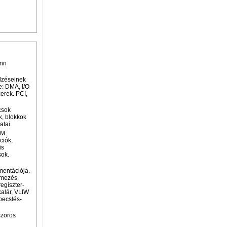
ann
elzéseinek
e: DMA, I/O
zerek. PCI,
csok
k, blokkok
atai.
AM
ciók,
is
sok.
mentációja.
temezés
egiszter-
kalár, VLIW
becslés-
szoros