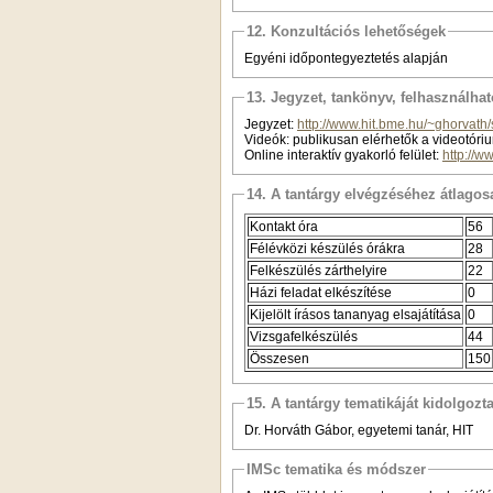
12. Konzultációs lehetőségek
Egyéni időpontegyeztetés alapján
13. Jegyzet, tankönyv, felhasználha
Jegyzet:
http://www.hit.bme.hu/~ghorvath
Videók: publikusan elérhetők a videotór
Online interaktív gyakorló felület:
http://w
14. A tantárgy elvégzéséhez átlag
Kontakt óra
56
Félévközi készülés órákra
28
Felkészülés zárthelyire
22
Házi feladat elkészítése
0
Kijelölt írásos tananyag elsajátítása
0
Vizsgafelkészülés
44
Összesen
150
15. A tantárgy tematikáját kidolgozt
Dr. Horváth Gábor, egyetemi tanár, HIT
IMSc tematika és módszer