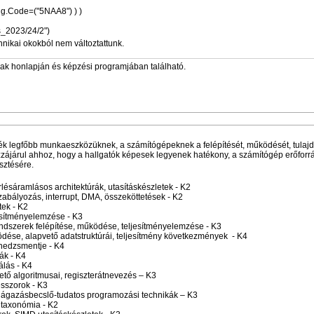
(Training.Code=("5N-A8") VAGY Training.Code=("5NAA8") ) )
ás_2023/24/2")
hnikai okokból nem változtattunk.
zak honlapján és képzési programjában található.
jék legfőbb munkaeszközüknek, a számítógépeknek a felépítését, működését, tulajd
zájárul ahhoz, hogy a hallgatók képesek legyenek hatékony, a számítógép erőforrá
sztésére.
lésáramlásos architektúrák, utasításkészletek - K2
zabályozás, interrupt, DMA, összeköttetések - K2
tek - K2
esítményelemzése - K3
szerek felépítése, működése, teljesítményelemzése - K3
ödése, alapvető adatstruktúrái, teljesítmény következmények - K4
nedzsmentje - K4
ák - K4
álás - K4
ető algoritmusai, regiszterátnevezés – K3
esszorok - K3
elágazásbecslő-tudatos programozási technikák – K3
 taxonómia - K2