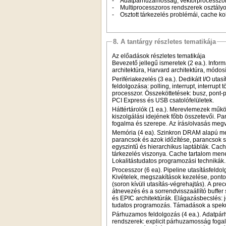
- Adatpárhuzamosság, vektorprocesszoro
- Multiprocesszoros rendszerek osztályo
- Osztott tárkezelés problémái, cache k
8. A tantárgy részletes tematikája
Az előadások részletes tematikája
Bevezető jellegű ismeretek (2 ea.). Inf
architektúra, Harvard architektúra, módosí
Perifériakezelés (3 ea.). Dedikált I/O uta
feldolgozása: polling, interrupt, interru
processzor. Összeköttetések: busz, pont-po
PCI Express és USB csatolófelületek.
Háttértárolók (1 ea.). Merevlemezek műkö
kiszolgálási idejének főbb összetevői. P
fogalma és szerepe. Az írás/olvasás megv
Memória (4 ea). Szinkron DRAM alapú m
parancsok és azok időzítése, parancsok sor
egyszintű és hierarchikus laptáblák. Cach
tárkezelés viszonya. Cache tartalom mene
Lokalitástudatos programozási technikák.
Processzor (6 ea). Pipeline utasításfeld
Kivételek, megszakítások kezelése, ponto
(soron kívüli utasítás-végrehajtás). A pre
átnevezés és a sorrendvisszaállító buffer
és EPIC architektúrák. Elágazásbecslés: 
tudatos programozás. Támadások a spekul
Párhuzamos feldolgozás (4 ea.). Adatpár
rendszerek: explicit párhuzamosság fogal