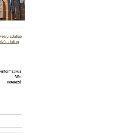
yelvű adatlap
elvű adatlap
informatikus
BSc
kötelező