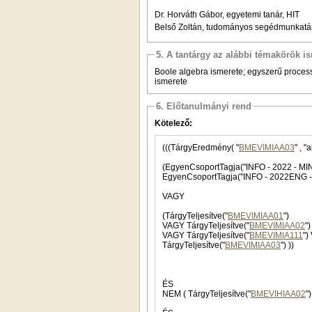
Dr. Horváth Gábor, egyetemi tanár, HIT
Belső Zoltán, tudományos segédmunkatá
5. A tantárgy az alábbi témakörök is
Boole algebra ismerete; egyszerű proces
ismerete
6. Előtanulmányi rend
Kötelező:
(((TárgyEredmény( "
BMEVIMIAA03
(EgyenCsoportTagja("INFO - 2022 -
VAGY
(TárgyTeljesítve("
BMEVIMIAA01
")
VAGY TárgyTeljesítve("
BMEVIMIAA02
")
VAGY TárgyTeljesítve("
BMEVIMIA111
TárgyTeljesítve("
BMEVIMIAA03
") ))
ÉS
NEM ( TárgyTeljesítve("
BMEVIHIAA02
")