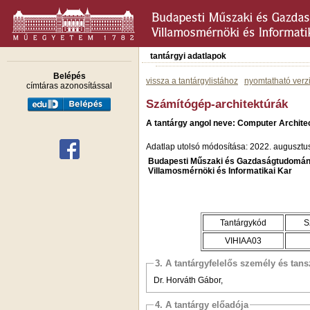
tantárgyi adatlapok
Belépés
vissza a tantárgylistához
nyomtatható verz
címtáras azonosítással
Számítógép-architektúrák
A tantárgy angol neve: Computer Archite
Adatlap utolsó módosítása: 2022. augusztu
Budapesti Műszaki és Gazdaságtudomán
Villamosmérnöki és Informatikai Kar
Tantárgykód
S
VIHIAA03
3. A tantárgyfelelős személy és tan
Dr. Horváth Gábor,
4. A tantárgy előadója