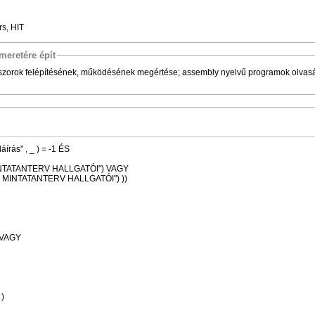
rs, HIT
meretére épít
szorok felépítésének, működésének megértése; assembly nyelvű programok olvasá
" , "aláírás" , _ ) = -1 ÉS
 MINTATANTERV HALLGATÓI") VAGY
EgyenCsoportTagja("INFO - 2022ENG - MINTATANTERV HALLGATÓI") ))
") VAGY
 )