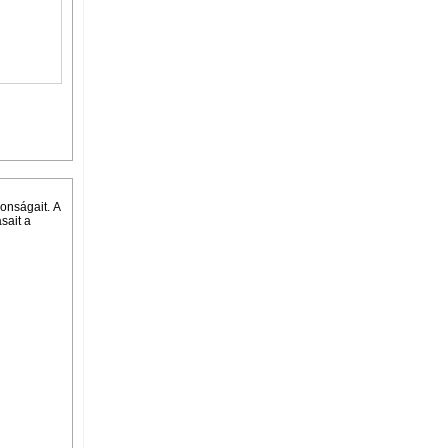
onságait. A
sait a