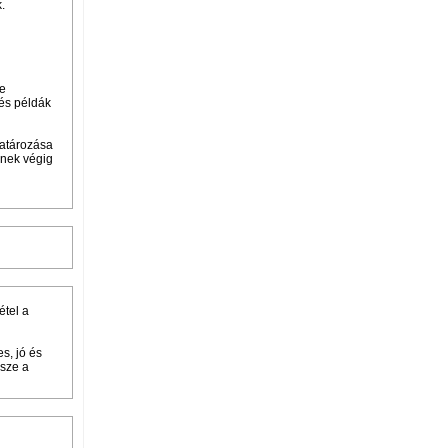
k.
se
lés példák
határozása
ének végig
étel a
s, jó és
észe a