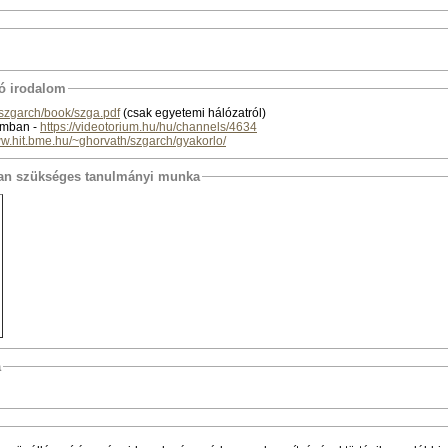
tó irodalom
/szgarch/book/szga.pdf
(csak egyetemi hálózatról)
iumban -
https://videotorium.hu/hu/channels/4634
ww.hit.bme.hu/~ghorvath/szgarch/gyakorlo/
osan szükséges tanulmányi munka
a