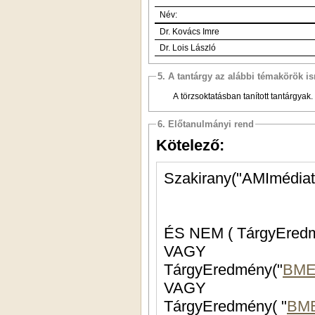
Név:
Dr. Kovács Imre
Dr. Lois László
5. A tantárgy az alábbi témakörök is
A törzsoktatásban tanított tantárgyak.
6. Előtanulmányi rend
Kötelező:
Szakirany("AMImédiat
ÉS NEM ( TárgyEredm
VAGY
TárgyEredmény("
BME
VAGY
TárgyEredmény( "
BME