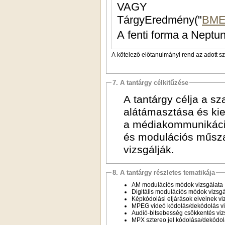
VAGY
TárgyEredmény("
BME
A fenti forma a Neptun
A kötelező előtanulmányi rend az adott s
7. A tantárgy célkitűzése
A tantárgy célja a sz
alátámasztása és kie
a médiakommunikáció
és modulációs műsza
vizsgálják.
8. A tantárgy részletes tematikája
AM modulációs módok vizsgálata
Digitális modulációs módok vizsgá
Képkódolási eljárások elveinek vi
MPEG videó kódolás/dekódolás vi
Audió-bitsebesség csökkentés viz
MPX sztereo jel kódolása/dekódo