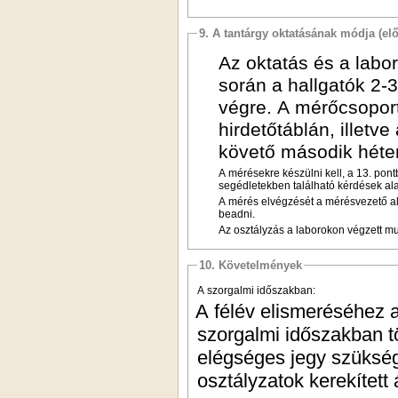
9. A tantárgy oktatásának módja (el
Az oktatás és a labo
során a hallgatók 2-
végre. A mérőcsoport
hirdetőtáblán, illetv
követő második héte
A mérésekre készülni kell, a 13. pon
segédletekben található kérdések ala
A mérés elvégzését a mérésvezető al
beadni.
Az osztályzás a laborokon végzett mu
10. Követelmények
A szorgalmi időszakban:
A félév elismeréséhez 
szorgalmi időszakban t
elégséges jegy szükség
osztályzatok kerekített 