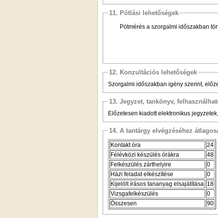
11. Pótlási lehetőségek
Pótmérés a szorgalmi időszakban tört
12. Konzultációs lehetőségek
Szorgalmi időszakban igény szerint, előz
13. Jegyzet, tankönyv, felhasználha
Előzetesen kiadott elektronikus jegyzetek
14. A tantárgy elvégzéséhez átlag
Kontakt óra
24
Félévközi készülés órákra
48
Felkészülés zárthelyire
0
Házi feladat elkészítése
0
Kijelölt írásos tananyag elsajátítása
18
Vizsgafelkészülés
0
Összesen
90