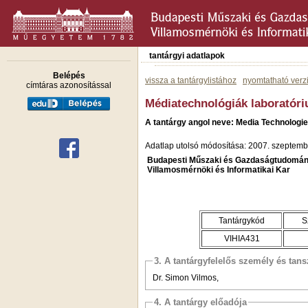
tantárgyi adatlapok
Belépés
vissza a tantárgylistához
nyomtatható verz
címtáras azonosítással
Médiatechnológiák laboratóri
A tantárgy angol neve: Media Technologi
Adatlap utolsó módosítása: 2007. szeptemb
Budapesti Műszaki és Gazdaságtudomán
Villamosmérnöki és Informatikai Kar
Tantárgykód
S
VIHIA431
3. A tantárgyfelelős személy és tan
Dr. Simon Vilmos,
4. A tantárgy előadója