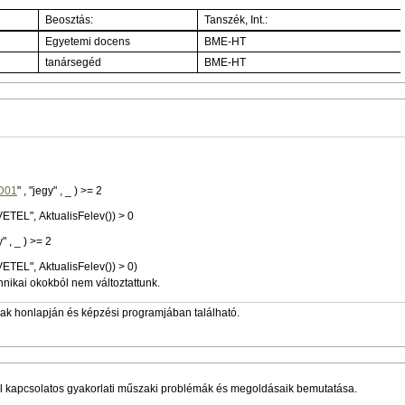
Beosztás:
Tanszék, Int.:
Egyetemi docens
BME-HT
tanársegéd
BME-HT
D01
" , "jegy" , _ ) >= 2
VETEL", AktualisFelev()) > 0
" , "jegy" , _ ) >= 2
VETEL", AktualisFelev()) > 0)
hnikai okokból nem változtattunk.
zak honlapján és képzési programjában található.
l kapcsolatos gyakorlati műszaki problémák és megoldásaik bemutatása.