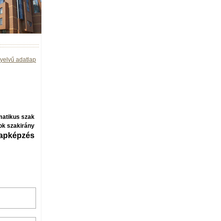
yelvű adatlap
matikus szak
ok szakirány
apképzés