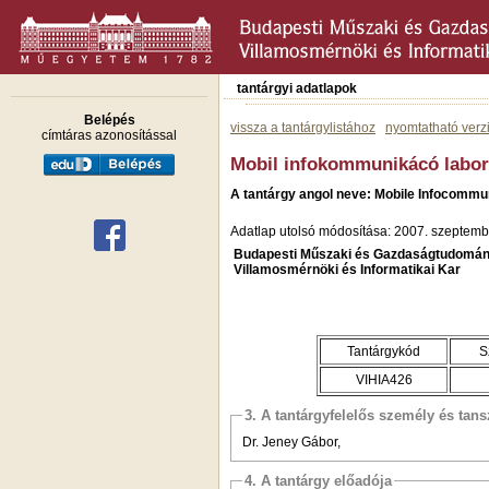
tantárgyi adatlapok
Belépés
vissza a tantárgylistához
nyomtatható verz
címtáras azonosítással
Mobil infokommunikácó labor
A tantárgy angol neve: Mobile Infocommun
Adatlap utolsó módosítása: 2007. szeptemb
Budapesti Műszaki és Gazdaságtudomán
Villamosmérnöki és Informatikai Kar
Tantárgykód
S
VIHIA426
3. A tantárgyfelelős személy és tan
Dr. Jeney Gábor,
4. A tantárgy előadója