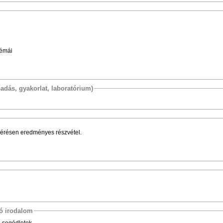
lémái
őadás, gyakorlat, laboratórium)
érésen eredményes részvétel.
tó irodalom
, segédletek.