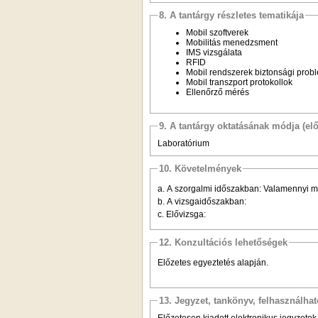
8. A tantárgy részletes tematikája
Mobil szoftverek
Mobilitás menedzsment
IMS vizsgálata
RFID
Mobil rendszerek biztonsági prob
Mobil transzport protokollok
Ellenőrző mérés
9. A tantárgy oktatásának módja (el
Laboratórium
10. Követelmények
a.
A szorgalmi időszakban: Valamennyi m
b.
A vizsgaidőszakban:
c.
Elővizsga:
12. Konzultációs lehetőségek
Előzetes egyeztetés alapján.
13. Jegyzet, tankönyv, felhasználha
Előzetesen kiadott elektronikus jegyzetek