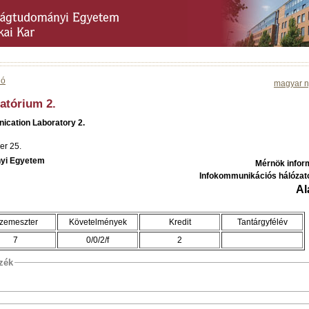
ió
magyar n
atórium 2.
ication Laboratory 2.
er 25.
yi Egyetem
Mérnök infor
Infokommunikációs hálózat
Al
zemeszter
Követelmények
Kredit
Tantárgyfélév
7
0/0/2/f
2
szék