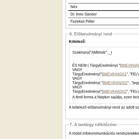
Név:
Dr. Imre Sándor
Fazekas Péter
6. Előtanulmányi rend
Kötelező:
Szakirany("AMImob", _)
ÉS NEM ( TárgyEredmény( "
BMEVIHIA
VAGY
TárgyEredmény("
BMEVIHIAD01
", "FEL
VAGY
TárgyEredmény( "
BMEVIHIAD02
VAGY
TárgyEredmény("
BMEVIHIAD02
", "FEL
A fenti forma a Neptun sajátja, ezen tec
A kötelező előtanulmányi rend az adott s
7. A tantárgy célkitűzése
A mobil infokommunikációs rendszerekke