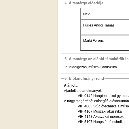
4. A tantárgy előadója
Név:
Fürjes Andor Tamás
Márki Ferenc
5. A tantárgy az alábbi témakörök is
Jelfeldolgozás, műszaki akusztika
6. Előtanulmányi rend
Ajánlott:
Ajánlott előtanulmányok:
VIHI9142 Hangtechnikai gyakorl
A tárgy megértését elősegítő előtanulmán
VIHI4005 Stúdiótechnika a műs
VIHI4107 Műszaki akusztika
VIHI4148 Akusztikai mérések
VIHI5107 Hangstúdiótechnika