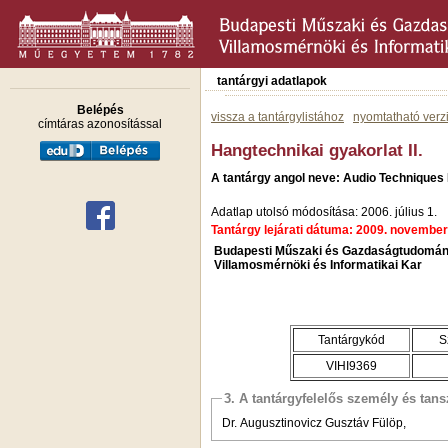
tantárgyi adatlapok
Belépés
vissza a tantárgylistához
nyomtatható verz
címtáras azonosítással
Hangtechnikai gyakorlat II.
A tantárgy angol neve: Audio Techniques P
Adatlap utolsó módosítása: 2006. július 1.
Tantárgy lejárati dátuma: 2009. november
Budapesti Műszaki és Gazdaságtudomán
Villamosmérnöki és Informatikai Kar
Tantárgykód
S
VIHI9369
3. A tantárgyfelelős személy és tan
Dr. Augusztinovicz Gusztáv Fülöp,