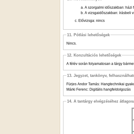
a. A szorgalmi időszakban: házi 
b. A vizsgaidőszakban: írásbeli 
Elővizsga: nincs
11. Pótlási lehetőségek
Nincs.
12. Konzultációs lehetőségek
A félév során folyamatosan a tárgy bármel
13. Jegyzet, tankönyv, felhasználha
Fürjes Andor Tamás: Hangtechnikai gyako
Márki Ferenc: Digitális hangfeldolgozás
14. A tantárgy elvégzéséhez átlag