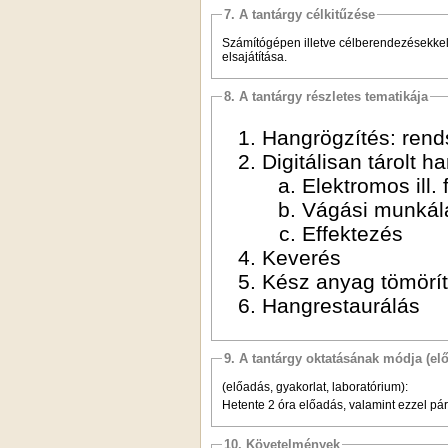
7. A tantárgy célkitűzése
Számítógépen illetve célberendezésekke
elsajátítása.
8. A tantárgy részletes tematikája
Hangrögzítés: rends
Digitálisan tárolt 
Elektromos ill. 
Vágási munkál
Effektezés
Keverés
Kész anyag tömörít
Hangrestaurálás
9. A tantárgy oktatásának módja (el
(előadás, gyakorlat, laboratórium):
Hetente 2 óra előadás, valamint ezzel pár
10. Követelmények