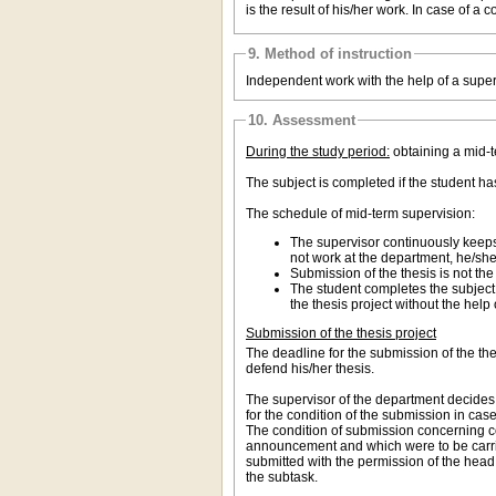
is the result of his/her work. In case of 
9. Method of instruction
Independent work with the help of a super
10. Assessment
During the study period:
obtaining a mid-
The subject is completed if the student h
The schedule of mid-term supervision:
The supervisor continuously keeps 
not work at the department, he/she 
Submission of the thesis is not th
The student completes the subject
the thesis project without the help 
Submission of the thesis project
The deadline for the submission of the the
defend his/her thesis.
The supervisor of the department decides
for the condition of the submission in cas
The condition of submission concerning con
announcement and which were to be carried
submitted with the permission of the head 
the subtask.