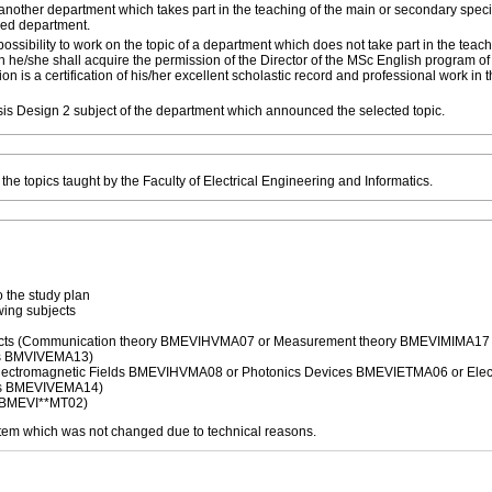
f another department which takes part in the teaching of the main or secondary speci
gned department.
ssibility to work on the topic of a department which does not take part in the teach
 he/she shall acquire the permission of the Director of the MSc English program of t
n is a certification of his/her excellent scholastic record and professional work in 
sis Design 2 subject of the department which announced the selected topic.
he topics taught by the Faculty of Electrical Engineering and Informatics.
 the study plan
wing subjects
cts (Communication theory BMEVIHVMA07 or Measurement theory BMEVIMIMA17 
ems BMVIVEMA13)
(Electromagnetic Fields BMEVIHVMA08 or Photonics Devices BMEVIETMA06 or Elect
ges BMEVIVEMA14)
 (BMEVI**MT02)
tem which was not changed due to technical reasons.