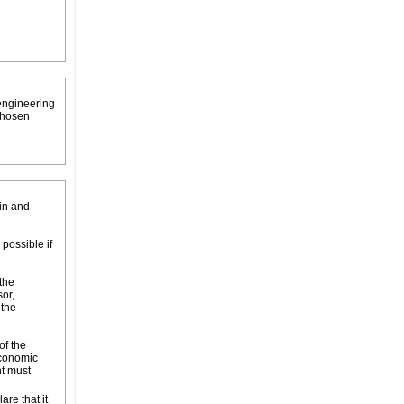
 engineering
chosen
ain and
possible if
 the
or,
 the
of the
economic
nt must
are that it