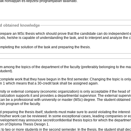
zak honlapján és képzési programjában található.
nd obtained knowledge
st prepare an MSc thesis which should prove that the candidate can do independent
ds, he/she is capable of understanding the task, and to interpret and analyze the 
pleting the solution of the task and preparing the thesis.
m among the topics of the department of the faculty (preferably belonging to the m
student).
omplete work that they have begun in the first semester. Changing the topic is only 
n 1 which means that a 30-credit task shall be assigned again.
ersity or external company (economic organization) is only acceptable if the head of
alization supports it and provides a departmental supervisor. The external supervis
an be a professional with university or master (MSc) degree. The student obtained
ish program of the faculty.
preparing the thesis itself, students must make sure to avoid violating the interest 
 his/her work can be reviewed. In some exceptional cases, leading companies or 
development may announce secret/confidential thesis topics for which the departme
tion of Diploma Thesis Design 1.
 to two or more students in the second semester. In the thesis, the student shall decl