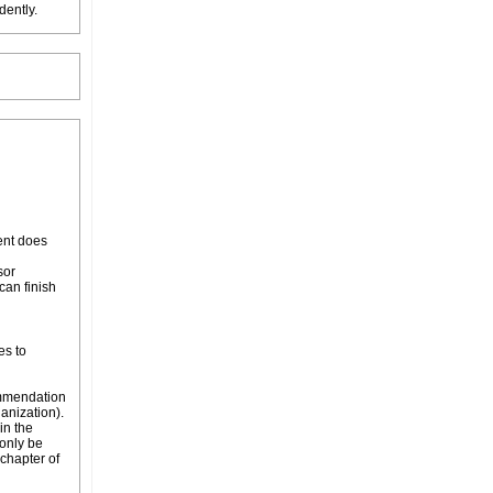
dently.
ent does
sor
can finish
es to
ommendation
anization).
in the
 only be
bchapter of