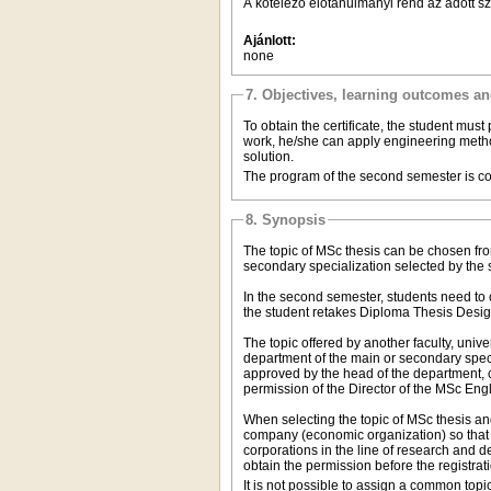
A kötelező előtanulmányi rend az adott s
Ajánlott:
none
7. Objectives, learning outcomes a
To obtain the certificate, the student mu
work, he/she can apply engineering metho
solution.
The program of the second semester is com
8. Synopsis
The topic of MSc thesis can be chosen fro
secondary specialization selected by the 
In the second semester, students need to c
the student retakes Diploma Thesis Desig
The topic offered by another faculty, univ
department of the main or secondary speci
approved by the head of the department, c
permission of the Director of the MSc Engl
When selecting the topic of MSc thesis and 
company (economic organization) so that
corporations in the line of research and 
obtain the permission before the registra
It is not possible to assign a common topic