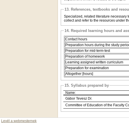
13. References, textbooks and reso
Specialized, related literature necessary t
collect and refer to the resources under t
14. Required learning hours and as
Contact hours
Preparation hours during the study perio
Preparation for mid-term-test
Preparation of homework
Learning assigned written curriculum
Preparation for examination
Altogether [hours]
15. Syllabus prepared by
Name:
Gábor Tevesz Dr.
Committee of Education of the Faculty C
Levél a webmesternek