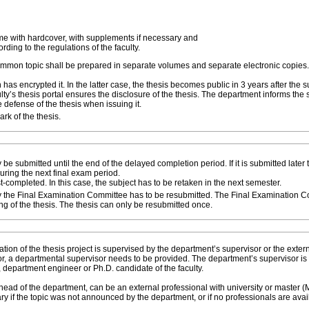
ume with hardcover, with supplements if necessary and
rding to the regulations of the faculty.
common topic shall be prepared in separate volumes and separate electronic copies.
has encrypted it. In the latter case, the thesis becomes public in 3 years after the 
ulty’s thesis portal ensures the disclosure of the thesis. The department informs the 
 defense of the thesis when issuing it.
rk of the thesis.
e submitted until the end of the delayed completion period. If it is submitted later 
uring the next final exam period.
completed. In this case, the subject has to be retaken in the next semester.
by the Final Examination Committee has to be resubmitted. The Final Examination 
ing of the thesis. The thesis can only be resubmitted once.
ation of the thesis project is supervised by the department’s supervisor or the exter
or, a departmental supervisor needs to be provided. The department’s supervisor is a
r, department engineer or Ph.D. candidate of the faculty.
head of the department, can be an external professional with university or master 
y if the topic was not announced by the department, or if no professionals are avai