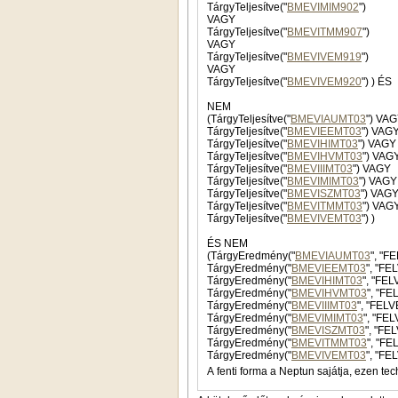
TárgyTeljesítve("
BMEVIMIM902
")
VAGY
TárgyTeljesítve("
BMEVITMM907
")
VAGY
TárgyTeljesítve("
BMEVIVEM919
")
VAGY
TárgyTeljesítve("
BMEVIVEM920
") ) ÉS
NEM
(TárgyTeljesítve("
BMEVIAUMT03
") VA
TárgyTeljesítve("
BMEVIEEMT03
") VAG
TárgyTeljesítve("
BMEVIHIMT03
") VAGY
TárgyTeljesítve("
BMEVIHVMT03
") VAG
TárgyTeljesítve("
BMEVIIIMT03
") VAGY
TárgyTeljesítve("
BMEVIMIMT03
") VAG
TárgyTeljesítve("
BMEVISZMT03
") VAG
TárgyTeljesítve("
BMEVITMMT03
") VAG
TárgyTeljesítve("
BMEVIVEMT03
") )
ÉS NEM
(TárgyEredmény("
BMEVIAUMT03
", "F
TárgyEredmény("
BMEVIEEMT03
", "FE
TárgyEredmény("
BMEVIHIMT03
", "FEL
TárgyEredmény("
BMEVIHVMT03
", "FE
TárgyEredmény("
BMEVIIIMT03
", "FELV
TárgyEredmény("
BMEVIMIMT03
", "FE
TárgyEredmény("
BMEVISZMT03
", "FE
TárgyEredmény("
BMEVITMMT03
", "FE
TárgyEredmény("
BMEVIVEMT03
", "FE
A fenti forma a Neptun sajátja, ezen tec