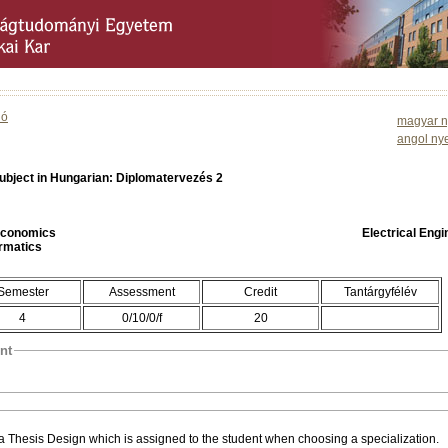
ió
magyar n
angol ny
ubject in Hungarian: Diplomatervezés 2
 Economics
Electrical Eng
ormatics
Semester
Assessment
Credit
Tantárgyfélév
4
0/10/0/f
20
nt
a Thesis Design which is assigned to the student when choosing a specialization.