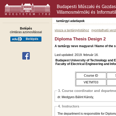
tantárgyi adatlapok
Belépés
vissza a tantárgylistához
nyomtatható verz
címtáras azonosítással
Diploma Thesis Design 2
A tantárgy neve magyarul / Name of the s
Last updated: 2019. február 16.
Budapest University of Technology and
Faculty of Electrical Engineering and Inf
Course ID
VIETMT03
3. Course coordinator and departme
dr. Medgyes Bálint Károly,
4. Instructors
The department is responsible for Diplom