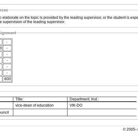
urces
o elaborate on the topic is provided by the leading supervisor, or the student is exp
he supervision of the leading supervisor.
signment
-
d
-
-
-
-
-
600
Title:
Department, Inst.:
vice-dean of education
VIK-DO
ouncil
© 2005–