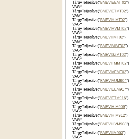
TárgyTeljesítve("
BMEVIEEMT02
")
VAGY
TárgyTeljesítve("
BMEVIETMT02
")
VAGY
TárgyTeljesítve("
BMEVIHIMT02
")
VAGY
TárgyTeljesítve("
BMEVIHVMT02
")
VAGY
TárgyTeljesítve("
BMEVIIIMT02
")
VAGY
TárgyTeljesítve("
BMEVIMIMT02
")
VAGY
TárgyTeljesítve("
BMEVISZMT02
")
VAGY
TárgyTeljesítve("
BMEVITMMT02
")
VAGY
TárgyTeljesítve("
BMEVIVEMT02
")
VAGY
TárgyTeljesítve("
BMEVIAUM904
")
VAGY
TárgyTeljesítve("
BMEVIEEM917
")
VAGY
TárgyTeljesítve("
BMEVIETM916
")
VAGY
TárgyTeljesítve("
BMEVIHIM909
")
VAGY
TárgyTeljesítve("
BMEVIHIM912
")
VAGY
TárgyTeljesítve("
BMEVIHVM908
")
VAGY
TárgyTeljesítve("
BMEVIIIM903
")
VAGY