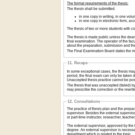
The formal requirements of the thesis:
The thesis shall be submitted:
in one copy in writing, in one vol
in one copy in electronic form, acco
The thesis of two or more students with 
The thesis is made public unless the dean 
final examination. The operator of the fac
about the preparation, submission and the
The Final Examination Board states the ma
11. Recaps
In some exceptional cases, the thesis may b
period, the final exam can only be taken d
Unaccepted thesis practice cannot be post-
The thesis that was unaccepted (failed) 
may prescribe the correction or the rewrit
12. Consultations
The practice of thesis plan and the prepar
supervisor. Besides the external supervis
or part-time instructor, researcher, teache
The external supervisor, approved by the 
degree. An external supervisor is necessar
department which is related to the topic.