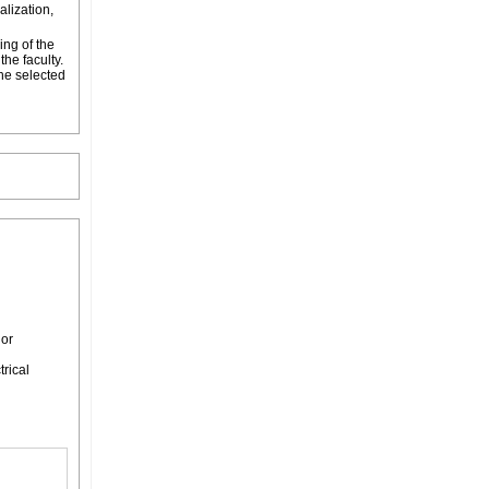
alization,
ing of the
he faculty.
the selected
or
rical