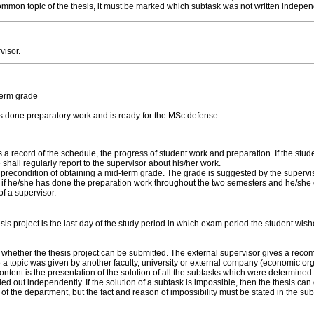
a common topic of the thesis, it must be marked which subtask was not written indepen
visor.
term grade
as done preparatory work and is ready for the MSc defense.
a record of the schedule, the progress of student work and preparation. If the stud
shall regularly report to the supervisor about his/her work.
e precondition of obtaining a mid-term grade. The grade is suggested by the supervi
 if he/she has done the preparation work throughout the two semesters and he/she 
of a supervisor.
sis project is the last day of the study period in which exam period the student wish
 whether the thesis project can be submitted. The external supervisor gives a rec
e a topic was given by another faculty, university or external company (economic org
tent is the presentation of the solution of all the subtasks which were determined 
 out independently. If the solution of a subtask is impossible, then the thesis can
of the department, but the fact and reason of impossibility must be stated in the su