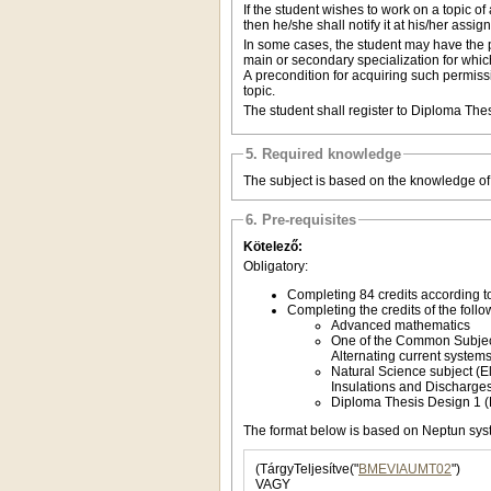
If the student wishes to work on a topic o
then he/she shall notify it at his/her assi
In some cases, the student may have the po
main or secondary specialization for which
A precondition for acquiring such permissio
topic.
The student shall register to Diploma The
5. Required knowledge
The subject is based on the knowledge of t
6. Pre-requisites
Kötelező:
Obligatory:
Completing 84 credits according to
Completing the credits of the follo
Advanced mathematics
One of the Common Subje
Alternating current syst
Natural Science subject 
Insulations and Dischar
Diploma Thesis Design 1
The format below is based on Neptun sys
(TárgyTeljesítve("
BMEVIAUMT02
")
VAGY