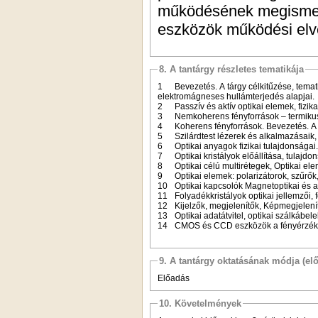
működésének megismeré
eszközök működési el
8. A tantárgy részletes tematikája
1
Bevezetés. A tárgy célkitűzése, tema
elektromágneses hullámterjedés alapjai.
2
Passzív és aktív optikai elemek, fizika
3
Nemkoherens fényforrások – termikus
4
Koherens fényforrások. Bevezetés. A l
5
Szilárdtest lézerek és alkalmazásaik
6
Optikai anyagok fizikai tulajdonságai
7
Optikai kristályok előállítása, tulaj
8
Optikai célú multirétegek, Optikai el
9
Optikai elemek: polarizátorok, szűrők
10
Optikai kapcsolók Magnetoptikai és 
11
Folyadékkristályok optikai jellemzői, f
12
Kijelzők, megjelenítők, Képmegjelení
13
Optikai adatátvitel, optikai szálkábel
14
CMOS és CCD eszközök a fényérzéke
9. A tantárgy oktatásának módja (el
Előadás
10. Követelmények