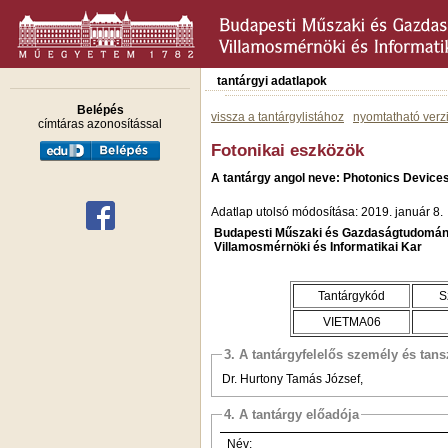
tantárgyi adatlapok
Belépés
vissza a tantárgylistához
nyomtatható verz
címtáras azonosítással
Fotonikai eszközök
A tantárgy angol neve: Photonics Device
Adatlap utolsó módosítása: 2019. január 8.
Budapesti Műszaki és Gazdaságtudomán
Villamosmérnöki és Informatikai Kar
Tantárgykód
S
VIETMA06
3. A tantárgyfelelős személy és tan
Dr. Hurtony Tamás József,
4. A tantárgy előadója
Név: