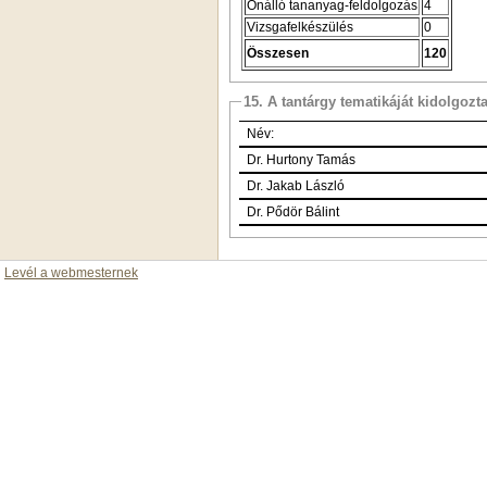
Önálló tananyag-feldolgozás
4
Vizsgafelkészülés
0
Összesen
120
15. A tantárgy tematikáját kidolgozt
Név:
Dr. Hurtony Tamás
Dr. Jakab László
Dr. Pődör Bálint
Levél a webmesternek