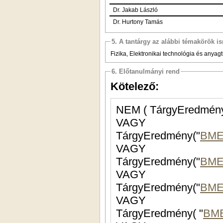
Dr. Jakab László
Dr. Hurtony Tamás
5. A tantárgy az alábbi témakörök is
Fizika, Elektronikai technológia és anya
6. Előtanulmányi rend
Kötelező:
NEM ( TárgyEredmény
VAGY
TárgyEredmény("
BME
VAGY
TárgyEredmény("
BME
VAGY
TárgyEredmény("
BME
VAGY
TárgyEredmény( "
BM