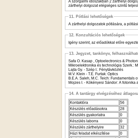
A szorgalmi időszakban 2 zárthelyi dolgoz
zárthelyi dolgozat elégséges szintű teljesí
11. Pótlási lehetőségek
A zárthelyi dolgozatok pótlására, a pótlás
12. Konzultációs lehetőségek
Igény szerint, az előadókkal előre egyezt
13. Jegyzet, tankönyv, felhasználha
Safa O. Kasap , Optoelectronics & Photoni
Mikroelektronika és technológia Szerk.: 
Lajta Gy. - Szép I.: Fénytávközlés
M.V. Klein - T.E. Furtak: Optics
B.E.A. Saleh, M.C. Teich: Fundamentals o
Mojzes I. - Kökényesi Sándor: A fotonika
14. A tantárgy elvégzéséhez átlag
Kontaktóra
56
Készülés előadásokra
28
Készülés gyakorlatra
0
Készülés laborra
0
Készülés zárthelyire
32
Házi feladat elkészítése
0