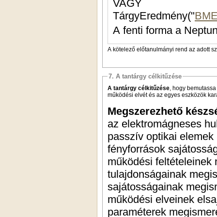
VAGY
TárgyEredmény("
BME
A fenti forma a Neptun
A kötelező előtanulmányi rend az adott s
7. A tantárgy célkitűzése
A tantárgy célkitűzése
, hogy bemutassa
működési elvét és az egyes eszközök karak
Megszerezhető készs
az elektromágneses hu
passzív optikai eleme
fényforrások sajátosság
működési feltételeinek
tulajdonságainak megi
sajátosságainak megism
működési elveinek elsaj
paraméterek megismerés