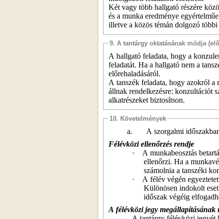
Két vagy több hallgató részére közö
és a munka eredménye egyértelműen 
illetve a közös témán dolgozó többi 
9. A tantárgy oktatásának módja (el
A hallgató feladata, hogy a konzule
feladatát. Ha a hallgató nem a tan
előrehaladásáról.
A tanszék feladata, hogy azokról a
állnak rendelkezésre: konzultációt s
alkatrészeket biztosítson.
10. Követelmények
a.
A szorgalmi időszakba
Félévközi ellenőrzés rendje
·
A munkabeosztás betartás
ellenőrzi. Ha a munkavég
számolnia a tanszéki ko
·
A félév végén egyeztetet
Különösen indokolt eset
időszak végéig elfogadh
A félévközi jegy megállapításának
A tantárgy félévközi jegyét 