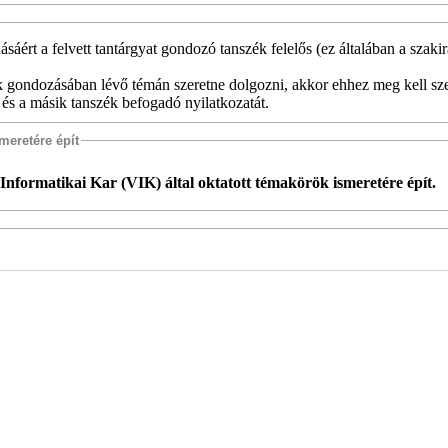
ásáért a felvett tantárgyat gondozó tanszék felelős (ez általában a szaki
k gondozásában lévő témán szeretne dolgozni, akkor ehhez meg kell sz
 és a másik tanszék befogadó nyilatkozatát.
meretére épít
Informatikai Kar (VIK) által oktatott témakörök ismeretére épít.