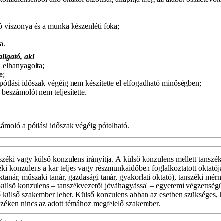
 viszonya és a munka készenléti foka;
a.
allgató, aki
 elhanyagolta;
e;
 pótlási időszak végéig nem készítette el elfogadható minőségben;
i beszámolót nem teljesítette.
számoló a pótlási időszak végéig pótolható.
zéki vagy külső konzulens irányítja. A külső konzulens mellett tanszék
zéki konzulens a kar teljes vagy részmunkaidőben foglalkoztatott oktatój
anár, műszaki tanár, gazdasági tanár, gyakorlati oktató
), tanszéki mér
külső konzulens – tanszékvezetői jóváhagyással – egyetemi végzettségű
ő külső szakember lehet. Külső konzulens abban az esetben szükséges, 
nszéken nincs az adott témához megfelelő szakember.