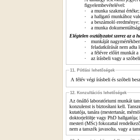
figyelembevételével:
·
a munka szakmai értéke;
·
a hallgató munkához való
·
a beszámoló eredménye;
·
a munka dokumentáltság
Elégtelen osztályzatot szerez az a h
·
munkáját nagymértékben
·
feladatkiírását nem adta l
·
a félévre előírt munkát a
·
az írásbeli vagy a szóbel
11. Pótlási lehetőségek
A félév végi írásbeli és szóbeli be
12. Konzultációs lehetőségek
Az önálló laboratóriumi munkát tans
konzulenst is biztosítani kell. Tans
kutatója, tanára
(mestertanár,
mérnökt
doktorjelöltje vagy
PhD hallgatója; 
mesteri (MSc) fokozattal rendelkez
nem a tanszék javasolta, vagy a ta