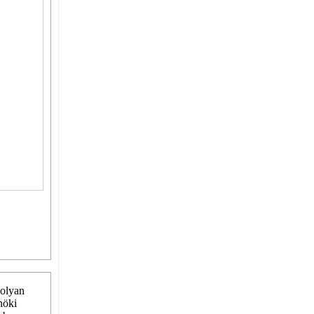
 olyan
nöki