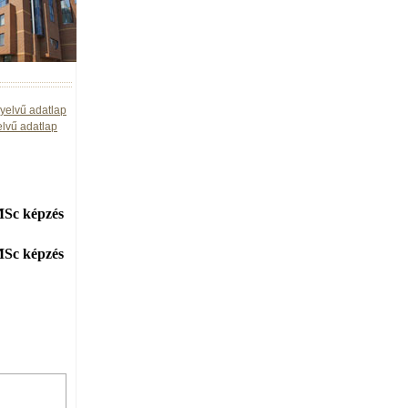
yelvű adatlap
elvű adatlap
MSc képzés
MSc képzés