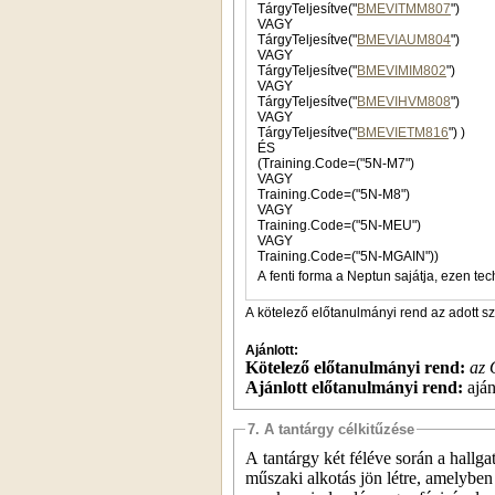
TárgyTeljesítve("
BMEVITMM807
")
VAGY
TárgyTeljesítve("
BMEVIAUM804
")
VAGY
TárgyTeljesítve("
BMEVIMIM802
")
VAGY
TárgyTeljesítve("
BMEVIHVM808
")
VAGY
TárgyTeljesítve("
BMEVIETM816
") )
ÉS
(Training.Code=("5N-M7")
VAGY
Training.Code=("5N-M8")
VAGY
Training.Code=("5N-MEU")
VAGY
Training.Code=("5N-MGAIN"))
A fenti forma a Neptun sajátja, ezen tec
A kötelező előtanulmányi rend az adott s
Ajánlott:
Kötelező előtanulmányi rend:
az 
Ajánlott előtanulmányi rend:
aján
7. A tantárgy célkitűzése
A tantárgy két féléve során a hall
műszaki alkotás jön létre, amelybe