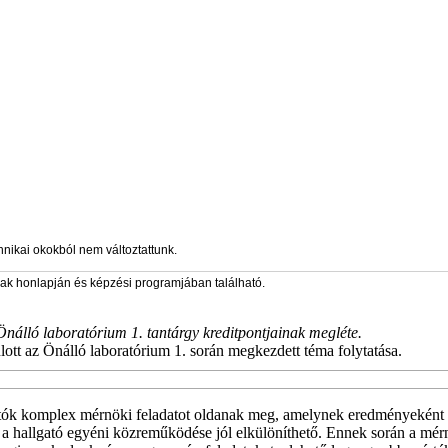
hnikai okokból nem változtattunk.
zak honlapján és képzési programjában található.
Önálló laboratórium 1. tantárgy kreditpontjainak megléte.
lott az Önálló laboratórium 1. során megkezdett téma folytatása.
gatók komplex mérnöki feladatot oldanak meg, amelynek eredményeként
n a hallgató egyéni közreműködése jól elkülöníthető. Ennek során a mér