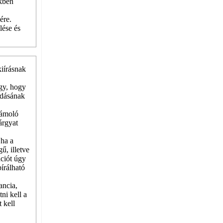
ékben
ére.
lése és
kiírásnak
úgy, hogy
adásának
zámoló
árgyat
 ha a
ű, illetve
ációt úgy
bírálható
ancia,
ni kell a
 kell