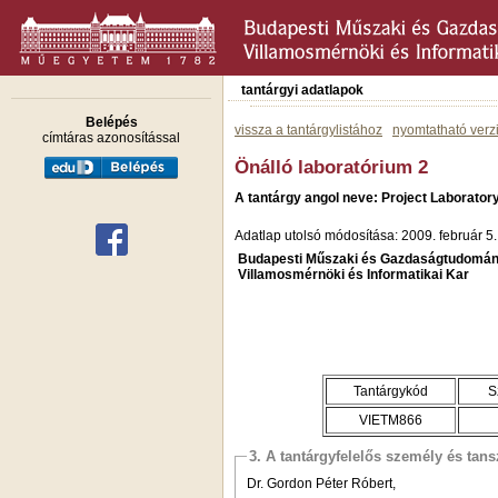
tantárgyi adatlapok
Belépés
vissza a tantárgylistához
nyomtatható verz
címtáras azonosítással
Önálló laboratórium 2
A tantárgy angol neve: Project Laborator
Adatlap utolsó módosítása: 2009. február 5.
Budapesti Műszaki és Gazdaságtudomán
Villamosmérnöki és Informatikai Kar
Tantárgykód
S
VIETM866
3. A tantárgyfelelős személy és tan
Dr. Gordon Péter Róbert,