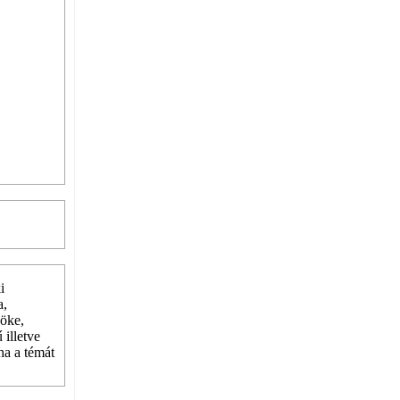
i
a,
nöke,
 illetve
ha a témát