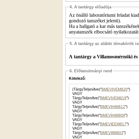
4. A tantárgy előadója
Az önálló laboratóriumi feladat kiad
gondozó tanszéket jelenti).
Ha a hallgató a kar más tanszékéne
anyatanszék elbocsátó nyilatkozatát
5. A tantárgy az alábbi témakörök is
A tantárgy a Villamosmérnöki és 
6. Előtanulmányi rend
Kötelező:
(TárgyTeljesítve("
BMEVIVEM820
")
VAGY
TárgyTeljesítve("
BMEVIVEM819
")
VAGY
TárgyTeljesítve("
BMEVIHIM812
")
VAGY
TárgyTeljesítve("
BMEVIHIM809
")
VAGY
TárgyTeljesítve("
BMEVIEEM817
")
VAGY
TárgyTeljesítve("
BMEVIIIM803
")
VAGY