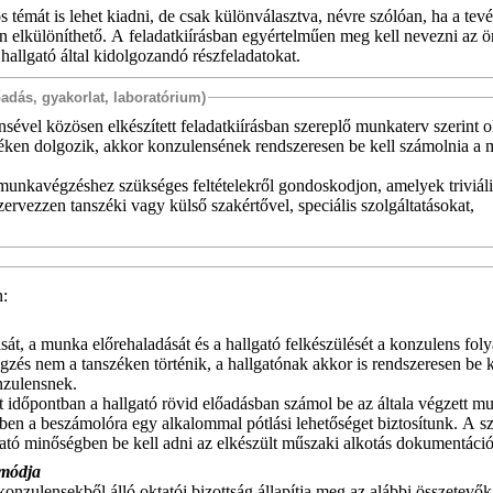
s témát is lehet kiadni, de csak különválasztva, névre szólóan, ha a te
elkülöníthető. A feladatkiírásban egyértelműen meg kell nevezni az ö
hallgató által kidolgozandó részfeladatokat.
őadás, gyakorlat, laboratórium)
nsével közösen elkészített feladatkiírásban szereplő munkaterv szerint 
széken dolgozik, akkor konzulensének rendszeresen be kell számolnia a
 munkavégzéshez szükséges feltételekről gondoskodjon, amelyek triviál
zervezzen tanszéki vagy külső szakértővel, speciális szolgáltatásokat,
n:
át, a munka előrehaladását és a hallgató felkészülését a konzulens fo
zés nem a tanszéken történik, a hallgatónak akkor is rendszeresen be k
nzulensnek.
t időpontban a hallgató rövid előadásban számol be az általa végzett m
ben a beszámolóra egy alkalommal pótlási lehetőséget biztosítunk. A s
ató minőségben be kell adni az elkészült műszaki alkotás dokumentáció
 módja
konzulensekből álló oktatói bizottság állapítja meg az alábbi összetevők