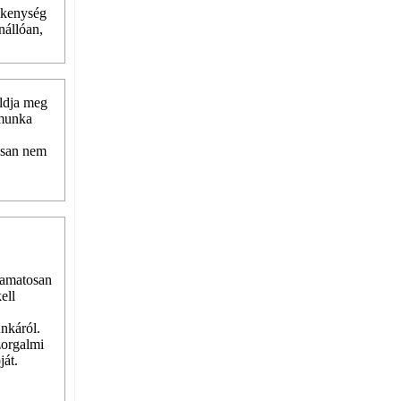
vékenység
nállóan,
oldja meg
 munka
isan nem
lyamatosan
ell
unkáról.
zorgalmi
ját.