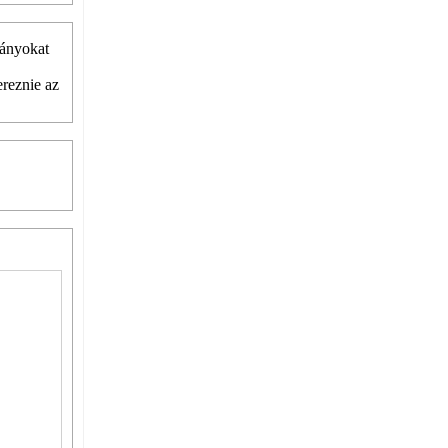
rányokat
ereznie az