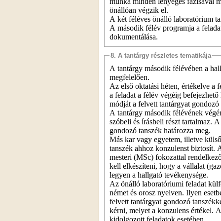
munka minden lényeges fázisával m
önállóan végzik el.
A két féléves önálló laboratórium ta
A második félév programja a feladat
dokumentálása.
8. A tantárgy részletes tematikája
A tantárgy második félévében a hallg
megfelelően.
Az első oktatási héten, értékelve a f
a feladat a félév végéig befejezhet
módját a felvett tantárgyat gondozó
A tantárgy második félévének végén
szóbeli és írásbeli részt tartalmaz.
gondozó tanszék határozza meg.
Más kar vagy egyetem, illetve külső 
tanszék ahhoz konzulenst biztosít. 
mesteri (MSc) fokozattal rendelkező
kell elkészíteni, hogy a vállalat (g
legyen a hallgató tevékenysége.
Az önálló laboratóriumi feladat kül
német és orosz nyelven. Ilyen esetb
felvett tantárgyat gondozó tanszékk
kérni, melyet a konzulens értékel. 
kidolgozott feladatok esetében.