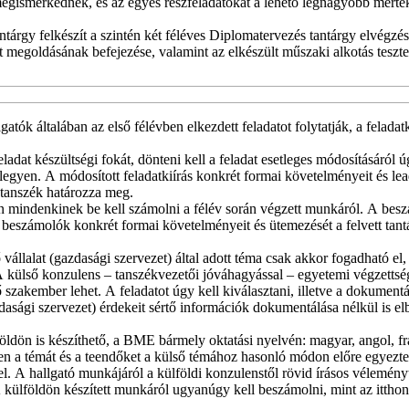
egismerkednek, és az egyes részfeladatokat a lehető legnagyobb mért
ntárgy felkészít a szintén két féléves Diplomatervezés tantárgy elvégzés
 megoldásának befejezése, valamint az elkészült műszaki alkotás teszte
atók általában az első félévben elkezdett feladatot folytatják, a feladat
eladat készültségi fokát, dönteni kell a feladat esetleges módosításáról 
ő legyen. A módosított feladatkiírás konkrét formai követelményeit és le
 tanszék határozza meg.
 mindenkinek be kell számolni a félév során végzett munkáról. A bes
 A beszámolók konkrét formai követelményeit és ütemezését a felvett tant
vállalat (gazdasági szervezet) által adott téma csak akkor fogadható el,
A külső konzulens – tanszékvezetői jóváhagyással – egyetemi végzettség
 szakember lehet. A feladatot úgy kell kiválasztani, illetve a dokument
azdasági szervezet) érdekeit sértő információk dokumentálása nélkül is el
földön is készíthető, a BME bármely oktatási nyelvén: magyar, angol, fr
en a témát és a teendőket a külső témához hasonló módon előre egyeztet
el. A hallgató munkájáról a külföldi konzulenstől rövid írásos véleményt
A külföldön készített munkáról ugyanúgy kell beszámolni, mint az itthon