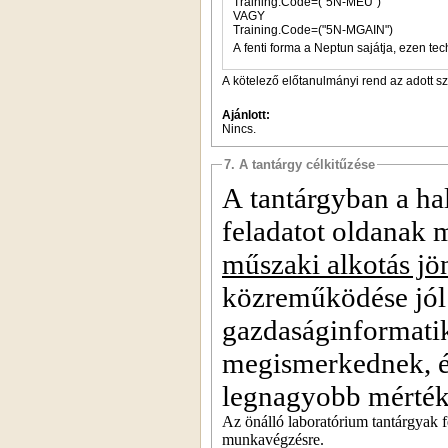
Training.Code=("5N-MEU")
VAGY
Training.Code=("5N-MGAIN")
A fenti forma a Neptun sajátja, ezen tec
A kötelező előtanulmányi rend az adott s
Ajánlott:
Nincs.
7. A tantárgy célkitűzése
A tantárgyban a ha
feladatot oldanak
műszaki alkotás jön
közreműködése jól 
gazdaságinformati
megismerkednek, és
legnagyobb mértékb
Az önálló laboratórium tantárgyak f
munkavégzésre.