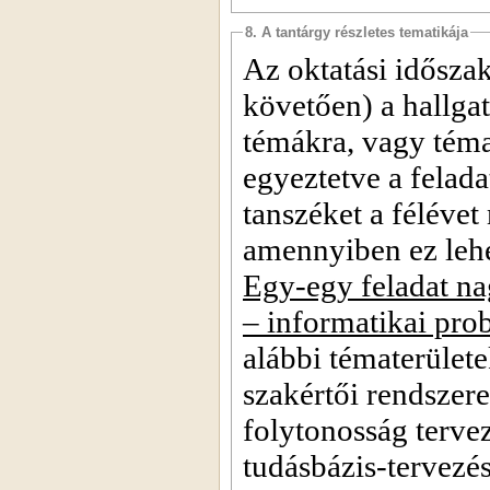
8. A tantárgy részletes tematikája
Az oktatási időszak
követően) a hallga
témákra, vagy téma
egyeztetve a felada
tanszéket a féléve
amennyiben ez lehe
Egy-egy feladat n
– informatikai pro
alábbi tématerülete
szakértői rendszer
folytonosság tervez
tudásbázis-tervezé