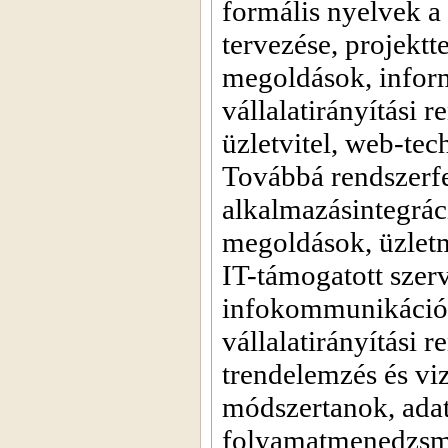
formális nyelvek a
tervezése, projektt
megoldások, inform
vállalatirányítási 
üzletvitel, web-tec
Továbbá rendszerfej
alkalmazásintegráci
megoldások, üzletm
IT-támogatott szerv
infokommunikációs 
vállalatirányítási 
trendelemzés és viz
módszertanok, ada
folyamatmenedzsmen