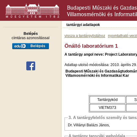
tantárgyi adatlapok
Belépés
vissza a tantárgylistához
nyomtatható verz
címtáras azonosítással
Önálló laboratórium 1
A tantárgy angol neve: Project Laborator
Adatlap utolsó módosítása: 2010. április 29.
Budapesti Műszaki és Gazdaságtudomán
Villamosmérnöki és Informatikai Kar
Tantárgykód
S
VIETM373
3. A tantárgyfelelős személy és tan
Dr. Villányi Balázs János,
A tantárgy tanszéki weboldala