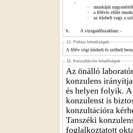
·
munkáját nagymérték
·
a félévre előírt munk
·
az írásbeli vagy a sz
b.
A vizsgaidőszakban: -
11. Pótlási lehetőségek
A félév végi írásbeli és szóbeli bes
12. Konzultációs lehetőségek
Az önálló laborató
konzulens irányítja
és helyen folyik. A
konzulenst is biztos
konzultációra kérhe
Tanszéki konzulens
foglalkoztatott okta