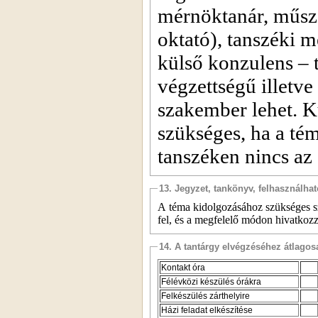
mérnöktanár, műsza
oktató), tanszéki m
külső konzulens – 
végzettségű illetv
szakember lehet. K
szükséges, ha a tém
tanszéken nincs az
13. Jegyzet, tankönyv, felhasználha
A téma kidolgozásához szükséges sza
fel, és a megfelelő módon hivatkozz
14. A tantárgy elvégzéséhez átlag
Kontakt óra
Félévközi készülés órákra
Felkészülés zárthelyire
Házi feladat elkészítése