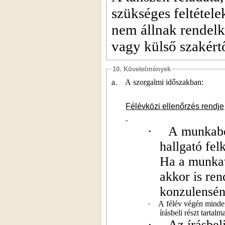
szükséges feltétel
nem állnak rendelk
vagy külső szakértő
10. Követelmények
a.
A szorgalmi időszakban:
Félévközi ellenőrzés rendje
·
A munkabeo
hallgató fel
Ha a munkav
akkor is ren
konzulensén
·
A félév végén minden
írásbeli részt tartalm
·
Az írásbel