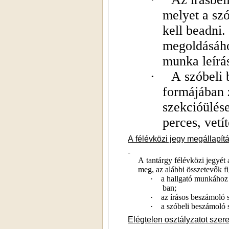
melyet a sz
kell beadni.
megoldásához
munka leírá
·
A szóbeli 
formájában z
szekcióülése
perces, vetí
A félévközi jegy megállapí
A tantárgy félévközi jegyét 
meg, az alábbi összetevők f
·
a hallgató munkához 
ban;
·
az írásos beszámoló 
·
a szóbeli beszámoló 
Elégtelen osztályzatot szere