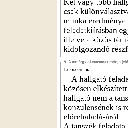
Két vagy több hallg
csak különválasztv
munka eredménye e
feladatkiírásban e
illetve a közös tém
kidolgozandó részf
9. A tantárgy oktatásának módja (el
Laboratórium.
A hallgató felad
közösen elkészített
hallgató nem a tan
konzulensének is r
előrehaladásáról.
A tanszék feladata