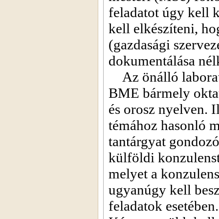
feladatot úgy kell 
kell elkészíteni, h
(gazdasági szerveze
dokumentálása nélkü
Az önálló laborat
BME bármely oktatá
és orosz nyelven. I
témához hasonló mó
tantárgyat gondozó
külföldi konzulenst
melyet a konzulens
ugyanúgy kell besz
feladatok esetében.