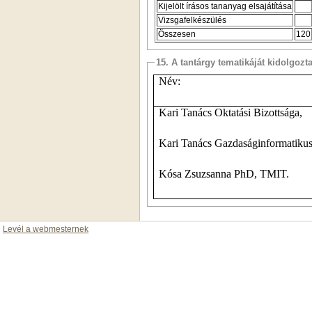
Kijelölt írásos tananyag elsajátítása
Vizsgafelkészülés
Összesen
120
15. A tantárgy tematikáját kidolgozt
Név:
Kari Tanács Oktatási Bizottsága,
Kari Tanács Gazdaságinformatikus
Kósa Zsuzsanna PhD, TMIT.
Levél a webmesternek