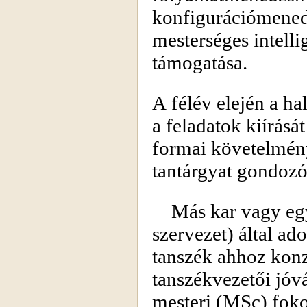
konfigurációmenedz
mesterséges intelli
támogatása.
A félév elején a ha
a feladatok kiírásá
formai követelmény
tantárgyat gondozó
Más kar vagy egy
szervezet) által ad
tanszék ahhoz konz
tanszékvezetői jóv
mesteri (MSc) foko