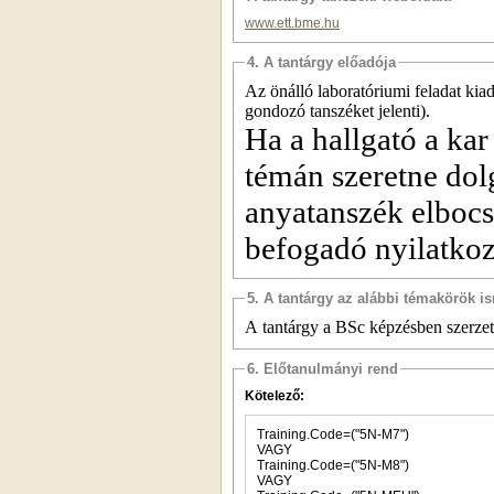
www.ett.bme.hu
4. A tantárgy előadója
Az önálló laboratóriumi feladat kiad
gondozó tanszéket jelenti).
Ha a hallgató a ka
témán szeretne dol
anyatanszék elbocs
befogadó nyilatkoz
5. A tantárgy az alábbi témakörök is
A tantárgy a BSc képzésben szerzett
6. Előtanulmányi rend
Kötelező:
Training.Code=("5N-M7")
VAGY
Training.Code=("5N-M8")
VAGY