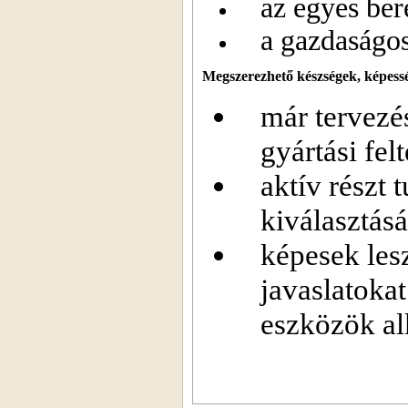
az egyes be
a gazdaságos
Megszerezhető készségek, képess
már tervezés
gyártási felt
aktív részt 
kiválasztás
képesek les
javaslatoka
eszközök al