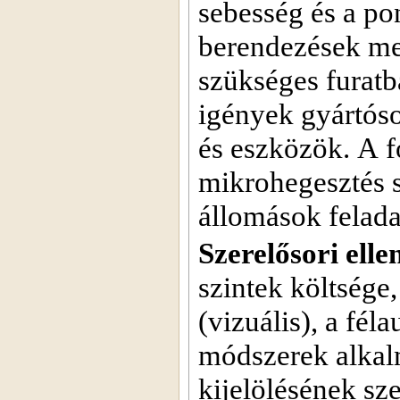
sebesség és a po
berendezések meg
szükséges furatba
igények gyártóso
és eszközök. A fo
mikrohegesztés s
állomások felada
Szerelősori elle
szintek költsége
(vizuális), a fél
módszerek alkal
kijelölésének sz