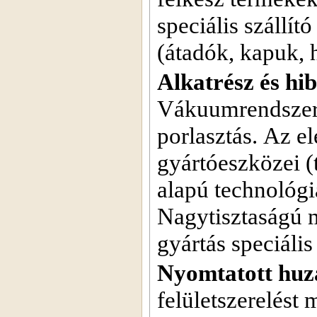
speciális szállít
(átadók, kapuk, h
Alkatrész és hi
Vákuumrendszere
porlasztás. Az e
gyártóeszközei (t
alapú technológi
Nagytisztaságú m
gyártás speciális
Nyomtatott huza
felületszerelést 