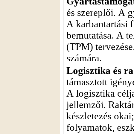
Gyártástámogat
és szereplői. A g
A karbantartási 
bemutatása. A te
(TPM) tervezése. 
számára.
Logisztika és r
támasztott igény
A logisztika célj
jellemzői. Raktár
készletezés okai;
folyamatok, eszk