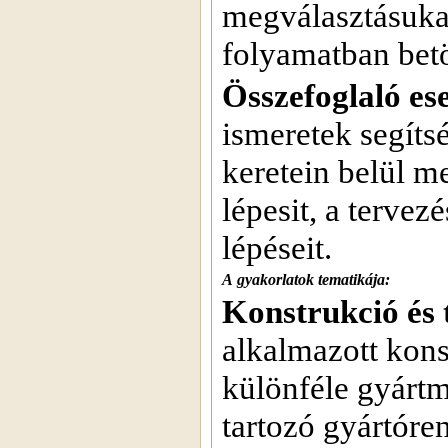
megválasztásukat
folyamatban betö
Összefoglaló e
ismeretek segíts
keretein belül m
lépesit, a tervez
lépéseit.
A gyakorlatok tematikája:
Konstrukció és 
alkalmazott kon
különféle gyárt
tartozó gyártóre