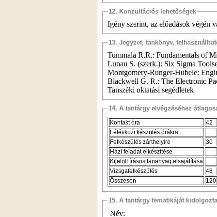
12. Konzultációs lehetőségek
Igény szerint, az előadások végén v
13. Jegyzet, tankönyv, felhasználha
Tummala R.R.: Fundamentals of Mi
Lunau S. (szerk.): Six Sigma Toolse
Montgomery-Runger-Hubele: Enginee
Blackwell G. R.: The Electronic 
Tanszéki oktatási segédletek
14. A tantárgy elvégzéséhez átlag
Kontakt óra
42
Félévközi készülés órákra
Felkészülés zárthelyire
30
Házi feladat elkészítése
Kijelölt írásos tananyag elsajátítása
Vizsgafelkészülés
48
Összesen
120
15. A tantárgy tematikáját kidolgozt
Név: