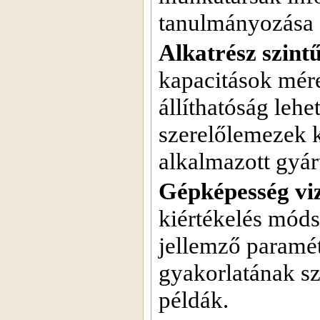
tanulmányozása é
Alkatrész szint
kapacitások méret
állíthatóság lehe
szerelőlemezek k
alkalmazott gyá
Gépképesség vi
kiértékelés módsz
jellemző paramét
gyakorlatának sz
példák.