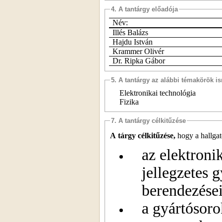
4. A tantárgy előadója
Név:
Illés Balázs
Hajdu István
Krammer Olivér
Dr. Ripka Gábor
5. A tantárgy az alábbi témakörök is
Elektronikai technológia
Fizika
7. A tantárgy célkitűzése
A tárgy célkitűzése,
hogy a hallgat
az elektroni
jellegzetes g
berendezései
a gyártósoro