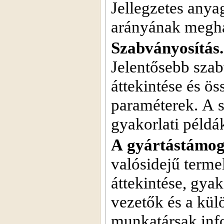
Jellegzetes anya
arányának megha
Szabványosítás.
Jelentősebb sza
áttekintése és ö
paraméterek. A 
gyakorlati példá
A gyártástámog
valósidejű terme
áttekintése, gya
vezetők és a kül
munkatársak inf