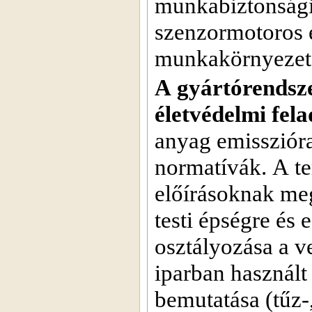
munkabiztonsági
szenzormotoros é
munkakörnyezet v
A gyártórendsz
életvédelmi fela
anyag emissziór
normatívák. A t
előírásoknak meg
testi épségre és
osztályozása a v
iparban használt
bemutatása (tűz-