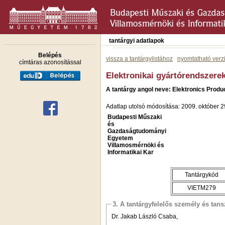
tantárgyi adatlapok
Belépés
vissza a tantárgylistához
nyomtatható verz
címtáras azonosítással
Elektronikai gyártórendszere
A tantárgy angol neve: Elektronics Prod
Adatlap utolsó módosítása: 2009. október 2
Budapesti Műszaki
és
Gazdaságtudományi
Egyetem
Villamosmérnöki és
Informatikai Kar
Tantárgykód
VIETM279
3. A tantárgyfelelős személy és tan
Dr. Jakab László Csaba,