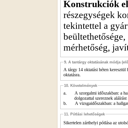
Konstrukciók e
részegységek ko
tekintettel a gyá
beültethetősége,
mérhetőség, javí
9. A tantárgy oktatásának módja (el
A tárgy 14 oktatási héten keresztül 
oktatásra.
10. Követelmények
a.
A szorgalmi időszakban: a hal
dolgozattal szereznek aláírást 
b.
A vizsgaidőszakban: a hallgat
11. Pótlási lehetőségek
Sikertelen zárthelyi pótlása az utol