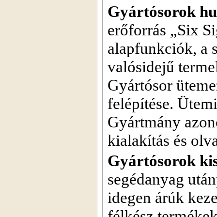
Gyártósorok hu
erőforrás „Six S
alapfunkciók, a 
valósidejű terme
Gyártósor ütemez
felépítése. Ütem
Gyártmány azonos
kialakítás és olv
Gyártósorok ki
segédanyag utánp
idegen árúk keze
félkész termékek