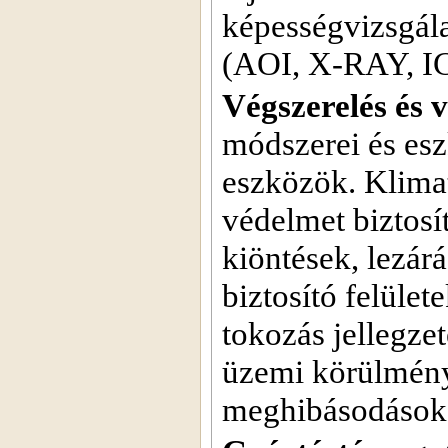
képességvizsgála
(AOI, X-RAY, IC
Végszerelés és v
módszerei és es
eszközök. Klimat
védelmet biztos
kiöntések, lezár
biztosító felület
tokozás jellegze
üzemi körülmény
meghibásodásokat