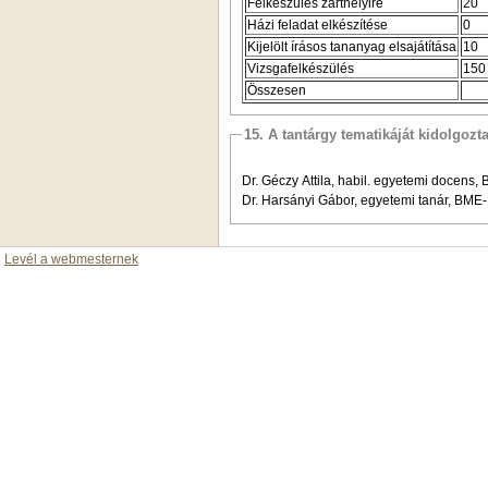
Felkészülés zárthelyire
20
Házi feladat elkészítése
0
Kijelölt írásos tananyag elsajátítása
10
Vizsgafelkészülés
150
Összesen
15. A tantárgy tematikáját kidolgozt
Dr. Géczy Attila, habil. egyetemi docens
Dr. Harsányi Gábor, egyetemi tanár, BM
Levél a webmesternek