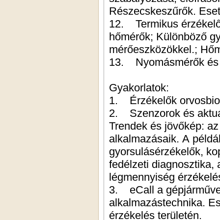
Részecskeszűrők. Eset
12. Termikus érzékelők és alkalmazásaik; Kontakt és k
hőmérők; Különböző gyártók termékeinek bemutatása.
13. Nyomásmérők és al
Gyakorlatok:
1. Érzékelők orvosbiol
2. Szenzorok és aktuátorok az autóelektronikában - történeti áttekintés;
Trendek és jövőkép: az i
alkalmazásaik. A példá
gyorsulásérzékelők, k
fedélzeti diagnosztika, 
légmennyiség érzékelés
3. eCall a gépjárművekben - von
alkalmazástechnika. Esettanulmányo
érzékelés területén.