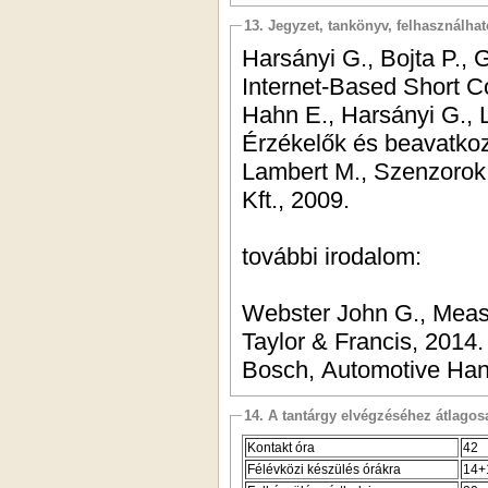
13. Jegyzet, tankönyv, felhasználha
Harsányi G., Bojta P., 
Internet-Based Short Co
Hahn E., Harsányi G., Lepsényi I. és Mizsei J. (szerk: Harsányi, G.):
Érzékelők és beavatkoz
Lambert M., Szenzorok 
Kft., 2009.
további irodalom:
Webster John G., Meas
Taylor & Francis, 2014.
Bosch, Automotive Han
14. A tantárgy elvégzéséhez átlag
Kontakt óra
42
Félévközi készülés órákra
14+