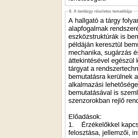
8. A tantárgy részletes tematikája
A hallgató a tárgy fol
alapfogalmak rendszerév
eszközstruktúrák is be
példáján keresztül bem
mechanika, sugárzás és
áttekintésével egészül ki 
tárgyat a rendszertechnikai alap
bemutatásra kerülnek az orvosi, autóip
alkalmazási lehetőségek. A tárgy esettanulmányok
bemutatásával is szemlélteti az alkalmazás módsze
Előadások:
1. Érzékelőkkel kapcsolatos alapfogalmak: az érz
felosztása, jellemzői, intelligens és integrált 