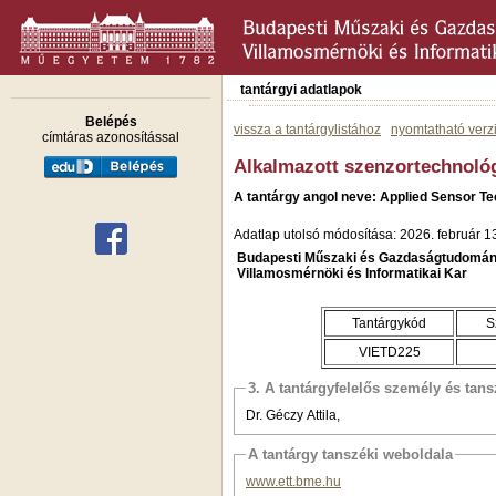
tantárgyi adatlapok
Belépés
vissza a tantárgylistához
nyomtatható verz
címtáras azonosítással
Alkalmazott szenzortechnoló
A tantárgy angol neve: Applied Sensor T
Adatlap utolsó módosítása: 2026. február 1
Budapesti Műszaki és Gazdaságtudomán
Villamosmérnöki és Informatikai Kar
Tantárgykód
S
VIETD225
3. A tantárgyfelelős személy és tan
Dr. Géczy Attila,
A tantárgy tanszéki weboldala
www.ett.bme.hu