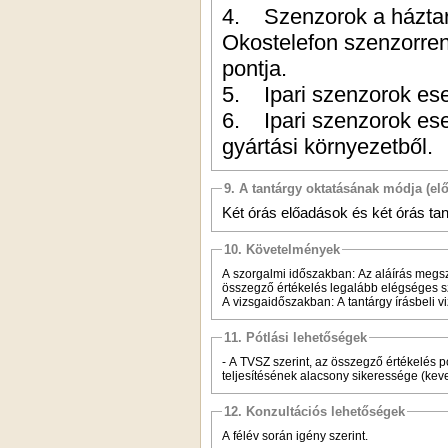
4. Szenzorok a háztartásban és a szórakoztatóiparban. Szenzorfúzió.
Okostelefon szenzorrendszere. A szenzorok és a videojáték kapcsolódási
pontja.
5. Ipari szenzorok es
6. Ipari szenzorok es
gyártási környezetből.
9. A tantárgy oktatásának módja (el
Két órás előadások és két órás tan
10. Követelmények
A szorgalmi időszakban: Az aláírás megszerzésének feltétele a tantermi gy
összegző értékelés legalább elégséges
A vizsgaidőszakban: A tantárgy írásbeli vi
11. Pótlási lehetőségek
- A TVSZ szerint, az összegző értékelés pótlására, javítására egyszeri lehetőség 
12. Konzultációs lehetőségek
A félév során igény szerint.