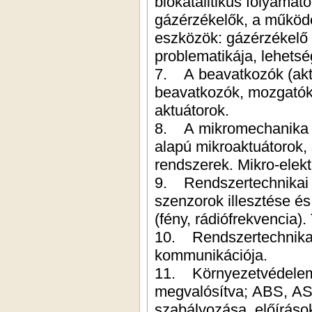
biokatalitikus folyamat
gázérzékelők, a működés a
eszközök: gázérzékelő és ion-
problematikája, lehets
7. A beavatkozók (aktuátorok) felosztása, működése. Piezoelektromos
beavatkozók, mozgatók.
aktuátorok.
8. A mikromechanika alapjai elektr
alapú mikroaktuátorok, szelepek, optikai 
9. Rendszertechnikai alapok. An
szenzorok illesztése és kódolási módsze
10. Rendszertechnikai 
kommunikációja.
11. Környezetvédelem és biztonság autóelektronikai érzékelőkkel
megvalósítva; ABS, AS
szabályozása, előíráso