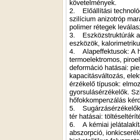
követelmények.
2. Előállítási technológiák. Speciális anyagtípusok és technológiák (a
szilícium anizotróp maratása, a felületi mikromegmunkálás). Szervetlen és
polimer rétegek levál
3. Eszközstruktúrák az érzékelőkben: Impe
4. Alapeffektusok: A hőmérsékle
termoelektromos, piroelektro
deformáció hatásai: piezoel
kapacitásváltozás, elektre
érzékelő típusok: elmo
gyorsulásérzékelők. Szi
hőfokkompenzálás kérd
5. Sugárzásérzékelők: termikus típusok és foton-
6. A kémiai jelátalakítás molekuláris kölcsönhatásai: adszorpció,
abszorpció, ionkicserélődés, a kémiai optikai jelátalakítás lehetőségei,