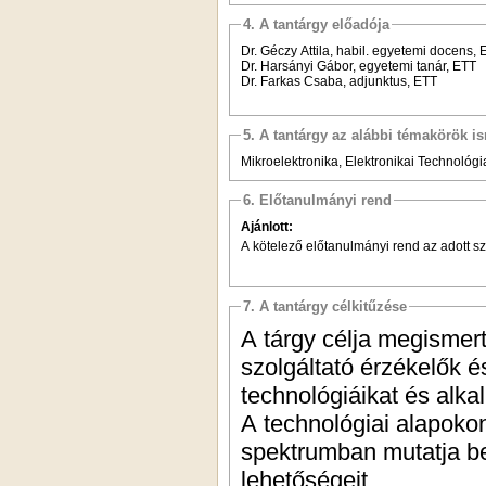
4. A tantárgy előadója
Dr. Géczy Attila, habil. egyetemi docens, 
Dr. Harsányi Gábor, egyetemi tanár, ETT
Dr. Farkas Csaba, adjunktus, ETT
5. A tantárgy az alábbi témakörök is
Mikroelektronika, Elektronikai Technológi
6. Előtanulmányi rend
Ajánlott:
A kötelező előtanulmányi rend az adott s
7. A tantárgy célkitűzése
A tárgy célja megismerte
szolgáltató érzékelők és be
technológiáikat és alka
A technológiai alapokon felül a tárgy valós példákon keresztül, széles
spektrumban mutatja b
lehetőségeit.