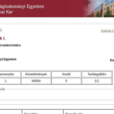
ió
magyar n
 I.
icroelectronics
yi Egyetem
Do
zemeszter
Követelmények
Kredit
Tantárgyfélév
1
4/0/0/v
5
1/1
szék