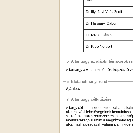
Név:
Dr. Illyefalvi-Vitéz Zsolt
Dr. Harsányi Gábor
Dr. Mizsei János
Dr. Kroó Norbert
5. A tantárgy az alábbi témakörök is
A tantárgy a villamosmérnöki képzés törzs
6. Előtanulmányi rend
Ajánlott:
7. A tantárgy célkitűzése
A tárgy célja a mikroelektronikában alk
alkalmazási lehetőségeinek bemutatása. R
struktúrák mikroszerkezete és makroszkópi
módszereket, valamint a megbízhatóság és
alkalmazhatóságával, valamint a mikroelek