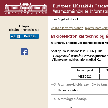
tantárgyi adatlapok
Belépés
vissza a tantárgylistához
nyomtatható verz
címtáras azonosítással
Mikroelektronikai technológiák
A tantárgy angol neve: Technologies in M
Adatlap utolsó módosítása: 2006. július 1.
Budapesti Műszaki és Gazdaságtudomán
Villamosmérnöki és Informatikai Kar
Tantárgykód
S
VIETD221
3. A tantárgyfelelős személy és tan
Dr. Harsányi Gábor,
4. A tantárgy előadója