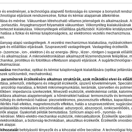
se és eredményei, a technológia alapvető fontossága és szerepe a bonyolult rends
hnológiai eljárások rendszerezése, fizikai és kémiai alapjainak áttekintése.
ítása és mérése. Vákuumban létrehozható villamos jelenségek és alkalmazásuk. 
, porlasztás. Anyagtranszport folyamatok vákuumban. Vékonyréteg kialakulásának fe
kezet kialakulása. Vékonyrétegek előállítása gázfázisból. Különféle kristályszer
a hatása a fizikai és kémiai tulajdonságokra, az elektromos vezetés mechanizmusa.
en.
űanyag-alapú vastagrétegek. A vezetési mechanizmus kialakulása, nyúlásérzéken
ek és előállítási eljárásaik. Szupravezető vastagrétegek. Vastagréteg érzékelők.
 (szemcse-, ion-, elektron-) és az energia- (fény-, lézer-, röntgen-) sugarak előállí
ái és alkalmazásai. A mikroelektronikában alkalmazott lézerrendszerek felépítése,
nikai, pirolitikus és fotolitikus effektuson alapuló eljárások. A sugártechnológiai 
 alkalmazásai.
lmazása
mechanikai, optikai és kémiai tulajdonságok kialakítására (optikai jeltárolás
szek szilíciumból, mechatronika).
ill. paraméterek érzékelésére alkalmas struktúrák, azok működési elvei és előállí
ztása, jellemzői, intelligens és integrált érzékelők, újszerű követelmények. Speciáli
m anizotróp maratása, a felületi mikromegmunkálás, kerámiák, szervetlen és polimer
lőkben: impedancia szerkezetek, félvezető eszközök, elektrokémiai cellák, kalorime
alakításra alkalmas alapjelenségek: a hőmérséklet hatásai: termorezisztív és termoe
zültség és deformáció hatásai: piezoelektromos, piezorezisztív effektus, kapacitásv
eltérítés Hall-efektus, magnetorezisztív effektus, hatás a szupravezetésre; sugárzás
jelátalakítás molekuláris kölcsönhatásai: adszorpció, abszorpció, ionkicserélődés, 
kelők alapjai. Gyakorlati példák bemutatása. Szilícium alapú erő-, nyomás- és
érdései. Mikro-elektro-mechanikai eszközök, mikroaktuátorok. Érzékelők speciáli
ektronikában, a biztonság-technikában, akusztikus érzékelők. Érzékelők orvosbio
k alapjai.
kihozatalát
befolyásoló tényezők és a kihozatal előre becslése. A technológiai fo