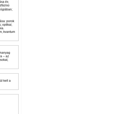
ása és
zfázisú
lógiában;
ása: porok
 optikai;
ia.
um, kvantum
tananyag
a -- az
sokat,
l kell a