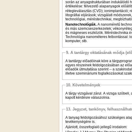
során az anyagstrukturában indukálódó h
értékelése: félvezető alapanyagok előállí
rétegleválasztás (CVD); ionimplantáció; r
litográfiai eljárások; vizsgálati módszere
technológiai, méréstechnikai, megbízhatós
Nanotechnológiák.
A nanoméretű technoló
és más szemcseszerkezetek; vékonyréteg 
és mágneses eszközök. Méréstechnika és e
Technológia nanométeres felbontással: lok
komputer, stb.
9. A tantárgy oktatásának módja (el
A tantárgy előadóinak köre a tárgyprogra
egyes részeinek feldolgozásában az előad
előadók útmutatása szerint -- a szakirod
illetve szemináriumi foglalkozásokat szakm
10. Követelmények
A tárgy vizsgával zárul. A vizsga szóbeli,
kapott kérdésre válaszolnia.
13. Jegyzet, tankönyv, felhasználha
A tanyag feldolgozásához szükséges alap
tevékenységére is.
Ajánlott, összefoglaló jellegű irodalom: