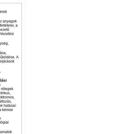
zerek
Az anyagok
ltételei, a
kezetű
 Vezetési
ység,
tása,
 működése. A
eljárások
,
tási
s
 rétegek
trikus,
lektromos,
áltozás,
ok hatásai:
a kémiai
s
lógiai
lyamatok