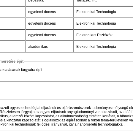
Beosztás:
Tanszék, Int.:
egyetemi docens
Elektronikai Technológia
egyetemi docens
Elektronikai Technológia
egyetemi docens
Elektronikus Eszközök
akadémikus
Elektronikai Technológia
meretére épít
oktatásának tárgyaira épít
almazott egyes technológiai eljárások és eljárásrendszerek tudományos mélységű e
észletesen tárgyalja az egyes eljárások anyagtudományi vonatkozásait, az előállí
kus jellemzői közötti kapcsolatot, az alkalmazhatóság elméleti korlátait, a hibavizs
 a kihozatal kapcsolatát. Foglalkozik az eljárásoknak a rokon téma-területeken va
tronikai technológiák fejlődési irányaival, így a nanoméretű technológiákkal.