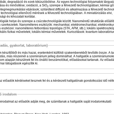
ibák, degradáció és ezek kiküszöbölése. Az egyes technológiai folyamatok tárgyal
tása és minősítése; oxidáció, a SiO
szerepe a félvezető technológiában; kémiai gő
2
étegmegmunkálási eljárások; szilárdtest diffúzió és alkalmazása a félvezető techno
k, technológiai ellenőrző mérések a félvezető technológiában. A miniatürizálás elvi,
ági és kihozatali korlátai.
giák helye és szerepe a csúcstechnológiák között. Nanoméretű struktúrák előállít
szerkezetek. Nanométeres eszközök: mechanikai; elektromechanikai; elektronikus;
szközei: nanométeres felbontású topológia (STA, AFM, stb.); lokális spektroszkóp
ális fizikai műveletek; lokális kémiai műveletek. Kuriozitások: kvantum laboratóri
őadás, gyakorlat, laboratórium)
m készítőiből és más hazai, esetenként külföldi szakemberekből tevődik össze. A 
ás, más részeinél a szeminárium jelleg dominálhat. A hallgatók a szemináriumokr
alom alapján készülnek fel és önálló beszámolókat, előadásokat tartanak. Az előadá
ai látogatások egészítik ki.
 az előadók kérdéseket tesznek fel és a kérdezett hallgatónak gondolkozási idő nélkü
tó irodalom
irodalmat az előadók adják meg, de számítanak a hallgatók saját irodalomkutató