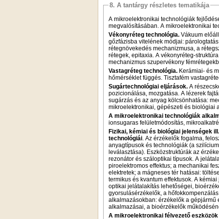
8. A tantárgy részletes tematikája
A mikroelektronikai technológiák fejlődé
megvalósításában. A mikroelektronikai tec
Vékonyréteg technológia.
Vákuum előáll
gőzfázisba vitelének módjai: párologtatás
rétegnövekedés mechanizmusa, a rétegszer
rétegek, epitaxia. A vékonyréteg-struktúr
mechanizmus szupervékony fémrétegekb
Vastagréteg technológia.
Kerámiai- és m
hőmérséklet függés. Tisztafém vastagréteg
Sugártechnológiai eljárások.
A részecske-
pozicionálása, mozgatása. A lézerek fajt
sugárzás és az anyag kölcsönhatása: mecha
mikroelektronikai, gépészeti és biológiai
A mikroelektronikai technológiák alka
ionsugaras felületmódosítás, mikroalkatré
Fizikai, kémiai és biológiai jelenségek 
technológiái
. Az érzékelők fogalma, felos
anyagtípusok és technológiák (a szilíciu
leválasztása). Eszközstruktúrák az érzéke
rezonátor és száloptikai típusok. A jelát
piroelektromos effektus; a mechanikai fes
elektretek; a mágneses tér hatásai: töltés
termikus és kvantum effektusok. A kémiai 
optikai jelátalakítás lehetőségei, bioérzé
gyorsulásérzékelők, a hőfokkompenzálás k
alkalmazásokban: érzékelők a gépjármű el
alkalmazásai, a bioérzékelők működéséne
A mikroelektronikai félvezető eszközök 