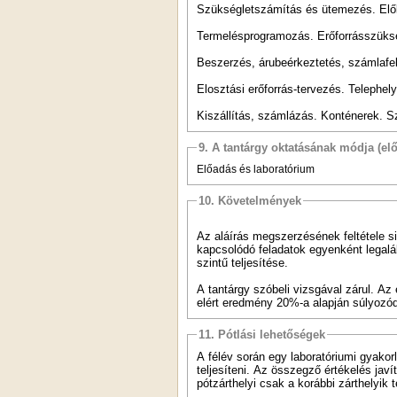
Szükségletszámítás és ütemezés. Előka
Termelésprogramozás. Erőforrásszüks
Beszerzés, árubeérkeztetés, számlafe
Elosztási erőforrás-tervezés. Telephely
Kiszállítás, számlázás. Konténerek.
9. A tantárgy oktatásának módja (el
Előadás és laboratórium
10. Követelmények
Az aláírás megszerzésének feltétele si
kapcsolódó feladatok egyenként legal
szintű teljesítése.
A tantárgy szóbeli vizsgával zárul. A
elért eredmény 20%-a alapján súlyozó
11. Pótlási lehetőségek
A félév során egy laboratóriumi gyakorl
teljesíteni. Az összegző értékelés jav
pótzárthelyi csak a korábbi zárthelyik