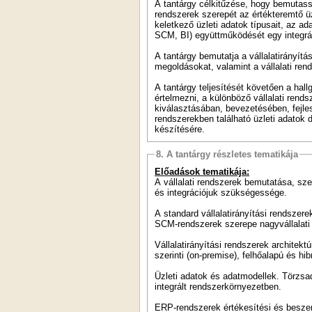
A tantárgy célkitűzése, hogy bemutassa
rendszerek szerepét az értékteremtő üz
keletkező üzleti adatok típusait, az a
SCM, BI) együttműködését egy integrá
A tantárgy bemutatja a vállalatirányítá
megoldásokat, valamint a vállalati rend
A tantárgy teljesítését követően a hal
értelmezni, a különböző vállalati rend
kiválasztásában, bevezetésében, fejle
rendszerekben található üzleti adatok
készítésére.
8. A tantárgy részletes tematikája
Előadások tematikája:
A vállalati rendszerek bemutatása, sze
és integrációjuk szükségessége.
A standard vállalatirányítási rendszere
SCM-rendszerek szerepe nagyvállalati
Vállalatirányítási rendszerek architek
szerinti (on-premise), felhőalapú és h
Üzleti adatok és adatmodellek. Törzsa
integrált rendszerkörnyezetben.
ERP-rendszerek értékesítési és beszer