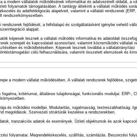
 a modern vállalatok működésének informatikai és adatvezérelt oldalát, a vál
leti folyamatok támogatásában. A tantárgy áttekinti a vállalati működés sorá
datkezelés és adatfeldolgozás alapelveit, valamint a vállalati rendszerek (ERP
lt rendszerkörnyezetben.
si rendszerek fejlődését, a felhőalapú és szolgáltatásként igénybe vehető válla
szerintegráció alapjait.
lgatók képesek lesznek a vállalati működés informatikai és adatoldali összefü
szerek szerepét és kapcsolatait azonosítani, valamint közreműködni vállalati 
sztésében és működtetésében. Képesek lesznek továbbá a vállalatirányítási
 döntéstámogatási célú felhasználására, valamint összetett elemzések és kim
repe a modern vállalat működésében. A vállalati rendszerek fejlődése, szige
k fogalma, kritériumai, általános tulajdonságai, funkcionális moduljai. ERP-, 
 környezetben.
túrája és működési modelljei. Modularitás, rugalmasság, testreszabhatóság. Ig
ibrid megoldások. Szervezeti struktúrák kezelése a rendszerekben.
datok, tranzakciós adatok és események. Üzleti objektumok és azok kapcsol
zési folyamatai. Megrendeléskezelés, szállítás, számlázás. Beszerzési foly