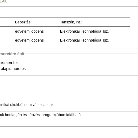
01-00
Beosztás:
Tanszék, Int.:
egyetemi docens
Elektronikai Technológia Tsz.
egyetemi docens
Elektronikai Technológia Tsz.
meretére épít
pismeretek
 alapismeretek
hnikai okokból nem változtattunk.
zak honlapján és képzési programjában található.