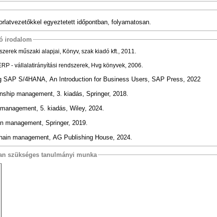
korlatvezetőkkel egyeztetett időpontban, folyamatosan.
tó irodalom
szerek műszaki alapjai, Könyv, szak kiadó kft., 2011.
RP - vállalatirányítási rendszerek, Hvg könyvek, 2006.
ing SAP S/4HANA, An Introduction for Business Users, SAP Press, 2022
onship management, 3. kiadás, Springer, 2018.
 management, 5. kiadás, Wiley, 2024.
in management, Springer,
2019.
chain management, AG Publishing House, 2024.
osan szükséges tanulmányi munka