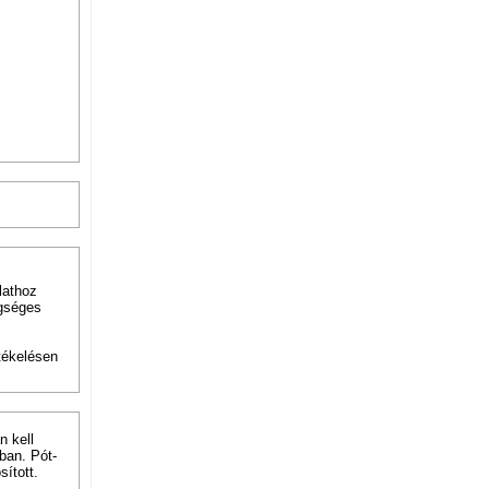
lathoz
égséges
tékelésen
n kell
ban. Pót-
ított.