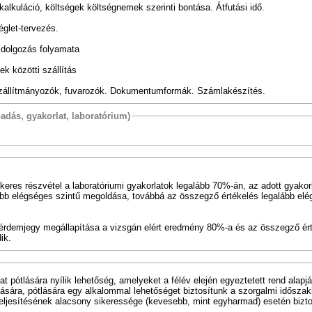
lkuláció, költségek költségnemek szerinti bontása. Átfutási idő.
églet-tervezés.
ldolgozás folyamata
ek közötti szállítás
 Szállítmányozók, fuvarozók. Dokumentumformák. Számlakészítés.
őadás, gyakorlat, laboratórium)
keres részvétel a laboratóriumi gyakorlatok legalább 70%-án, az adott gyakor
ább elégséges szintű megoldása, továbbá az összegző értékelés legalább el
z érdemjegy megállapítása a vizsgán elért eredmény 80%-a és az összegző ér
dik.
at pótlására nyílik lehetőség, amelyeket a félév elején egyeztetett rend alapjá
ítására, pótlására egy alkalommal lehetőséget biztosítunk a szorgalmi időszak
 teljesítésének alacsony sikeressége (kevesebb, mint egyharmad) esetén biztos