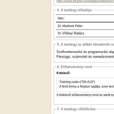
https://www.ett.bme.hu/oktatas/vietbsgc0
4. A tantárgy előadója
Név:
Dr. Martinek Péter
Villányi Balázs
Dr.
5. A tantárgy az alábbi témakörök is
Szoftvertervezési és programozási ala
Pénzügyi, számviteli és menedzsment
6. Előtanulmányi rend
Kötelező:
Training.code=("5N-A10")
A fenti forma a Neptun sajátja, ezen tec
A kötelező előtanulmányi rend az adott s
7. A tantárgy célkitűzése