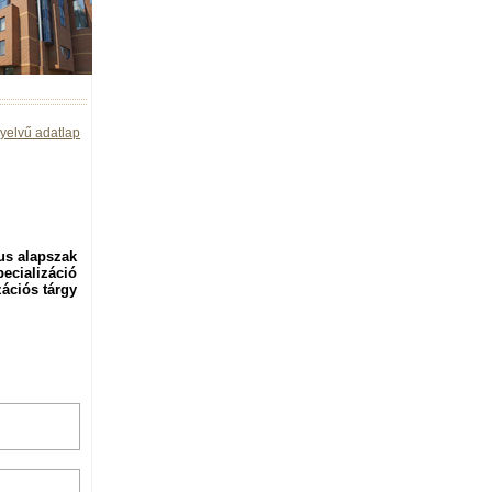
yelvű adatlap
us alapszak
pecializáció
zációs tárgy