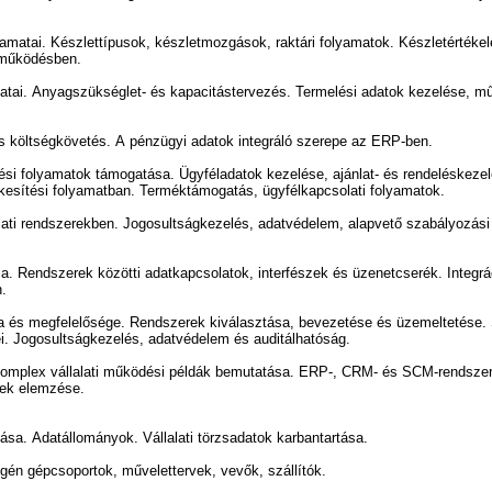
yamatai. Készlettípusok, készletmozgások, raktári folyamatok. Készletértéke
i működésben.
matai. Anyagszükséglet- és kapacitástervezés. Termelési adatok kezelése, m
s költségkövetés. A pénzügyi adatok integráló szerepe az ERP-ben.
ési folyamatok támogatása. Ügyféladatok kezelése, ajánlat- és rendeléskeze
kesítési folyamatban. Terméktámogatás, ügyfélkapcsolati folyamatok.
lati rendszerekben. Jogosultságkezelés, adatvédelem, alapvető szabályozási
iója. Rendszerek közötti adatkapcsolatok, interfészek és üzenetcserék. Integrá
n.
lusa és megfelelősége. Rendszerek kiválasztása, bevezetése és üzemeltetése.
ei. Jogosultságkezelés, adatvédelem és auditálhatóság.
Komplex vállalati működési példák bemutatása. ERP-, CRM- és SCM-rendszere
nek elemzése.
tása. Adatállományok. Vállalati törzsadatok karbantartása.
én gépcsoportok, művelettervek, vevők, szállítók.