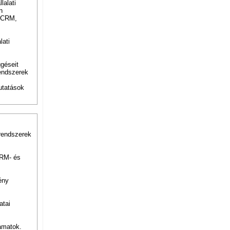
lalati
n
, CRM,
lati
ggéseit
rendszerek
utatások
trendszerek
CRM- és
ény
atai
amatok.