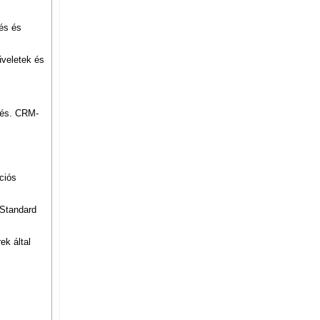
lés és
űveletek és
lés. CRM-
ciós
 Standard
k által