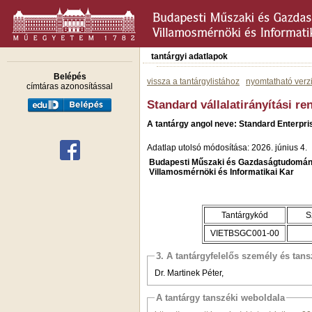
tantárgyi adatlapok
Belépés
vissza a tantárgylistához
nyomtatható verz
címtáras azonosítással
Standard vállalatirányítási r
A tantárgy angol neve: Standard Enterpr
Adatlap utolsó módosítása: 2026. június 4.
Budapesti Műszaki és Gazdaságtudomán
Villamosmérnöki és Informatikai Kar
Tantárgykód
S
VIETBSGC001-00
3. A tantárgyfelelős személy és tan
Dr. Martinek Péter,
A tantárgy tanszéki weboldala