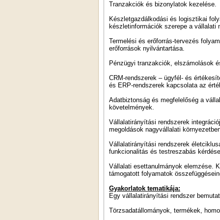
Tranzakciók és bizonylatok kezelése.
Készletgazdálkodási és logisztikai fol
készletinformációk szerepe a vállalat
Termelési és erőforrás-tervezés folya
erőforrások nyilvántartása.
Pénzügyi tranzakciók, elszámolások é
CRM-rendszerek – ügyfél- és értékesít
és ERP-rendszerek kapcsolata az érté
Adatbiztonság és megfelelőség a válla
követelmények.
Vállalatirányítási rendszerek integrác
megoldások nagyvállalati környezetbe
Vállalatirányítási rendszerek életcik
funkcionalitás és testreszabás kérdés
Vállalati esettanulmányok elemzése. 
támogatott folyamatok összefüggései
Gyakorlatok tematikája:
Egy vállalatirányítási rendszer bemuta
Törzsadatállományok, termékek, homog