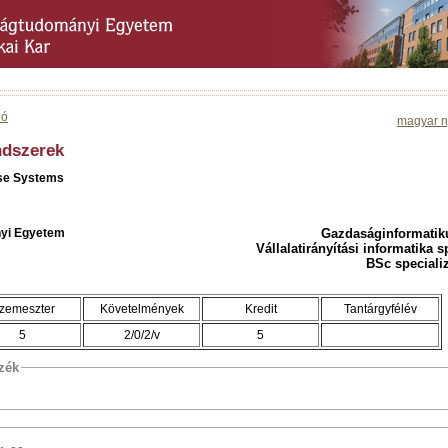
ió
magyar n
endszerek
ise Systems
yi Egyetem
Gazdaságinformatik
Vállalatirányítási informatika s
BSc speciali
zemeszter
Követelmények
Kredit
Tantárgyfélév
5
2/0/2/v
5
szék