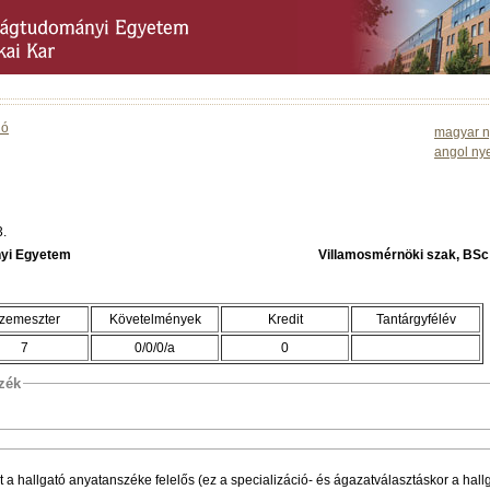
ió
magyar n
angol ny
3.
yi Egyetem
Villamosmérnöki szak, 
zemeszter
Követelmények
Kredit
Tantárgyfélév
7
0/0/0/a
0
szék
 a hallgató anyatanszéke felelős (ez a specializáció- és ágazatválasztáskor a hal