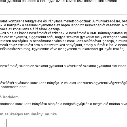
mai gyakorlat esetében a tantárgyat az azt követő őszi félévben kell felvenni.
állalati konzulens felügyelete és irányítása mellett dolgoznak. A munkakezdésre, be
ók. A hallgatók a szakmai gyakorlat alatt napra lebontott munkanaplót vezetnek. A
állalati konzulens aláírásával igazolja.
5–20 oldalas írásos beszámolót készítenek. A beszámoló a BME bármely oktatási n
és orosz nyelven), függetlenül attól, hogy a szakmai gyakorlat mely országban való
tesen hozzájárul. A beszámolót a vállalati konzulens aláírásával igazolja, a munk
olót és az értékelést arra a tanszékre kell benyújtani, amely a témát kiírta. A bead
elelős határozza meg, figyelembe véve az egyetemi munkarendet (pl. nyári leállás).
 beszámoló) sikertelen szakmai gyakorlat a következő szakmai gyakorlat ciklusban 
zítését a vállalati konzulens irányítja. A vállalati konzulens egyetemi végzettségű 
ő szakember lehet.
tó irodalom
almat a konzulens irányítása alapján a hallgató gyűjti és a megfelelő módon hiva
osan szükséges tanulmányi munka
-