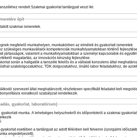
 tanszékhez rendelt Szakmai gyakorlat tantárgyat veszi fel.
meretére épít
atott szakmai ismeretek.
ségnek megfelelő munkahelyen, munkakörben az elméleti és gyakorlati ismeretek
z szükséges munkavállalói kompetenciák munkafolyamatokban történő fejlesztése
lati jártasságok, valamint a munkafolyamatokban a személyi kapcsolatok és együtt
tékelő magatartás, az innovációs készség fejlesztése.
rlat során a hallgatók a tanszéki felelős és a vállalati konzulens által meghatároz
ódhat szakdolgozatukhoz, TDK dolgozatukhoz, önálló labor feladatukhoz, de azoktó
dálkodó szervezet által meghatározott, részletesen specifikált feladatot kell megolda
ebonyolításra vonatkozó szabályzat rendelkezik.
őadás, gyakorlat, laboratórium)
gyakorlati munka. A lehetséges helyszínekről és időpontokról a szakmai gyakorlat
elkezik
ő:
gyakorlat esetében a tantárgyat az adott félévben kell felvenni (szorgalmi időszak
unka engedélyezett);