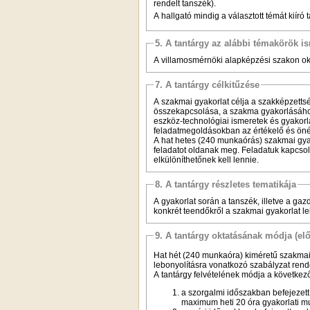
rendelt tanszék).
A hallgató mindig a választott témát kiíró
5. A tantárgy az alábbi témakörök is
A villamosmérnöki alapképzési szakon okt
7. A tantárgy célkitűzése
A szakmai gyakorlat célja a szakképzett
összekapcsolása, a szakma gyakorlásáho
eszköz-technológiai ismeretek és gyakor
feladatmegoldásokban az értékelő és önér
A hat hetes (240 munkaórás) szakmai gyako
feladatot oldanak meg. Feladatuk kapcsol
elkülöníthetőnek kell lennie.
8. A tantárgy részletes tematikája
A gyakorlat során a tanszék, illetve a gaz
konkrét teendőkről a szakmai gyakorlat l
9. A tantárgy oktatásának módja (el
Hat hét (240 munkaóra) kiméretű szakmai 
lebonyolításra vonatkozó szabályzat rend
A tantárgy felvételének módja a következ
a szorgalmi időszakban befejezett 
maximum heti 20 óra gyakorlati m