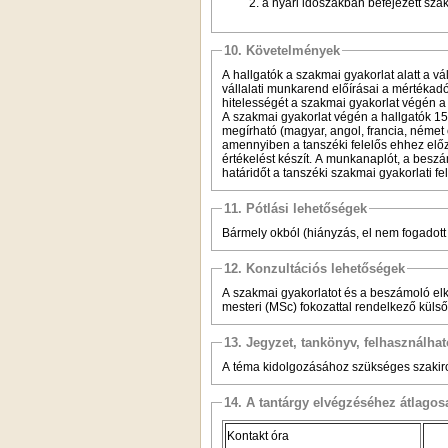
a nyári időszakban befejezett szak
10. Követelmények
A hallgatók a szakmai gyakorlat alatt a v
vállalati munkarend előírásai a mértékad
hitelességét a szakmai gyakorlat végén a v
A szakmai gyakorlat végén a hallgatók 1
megírható (magyar, angol, francia, német 
amennyiben a tanszéki felelős ehhez előze
értékelést készít. A munkanaplót, a beszám
határidőt a tanszéki szakmai gyakorlati f
11. Pótlási lehetőségek
Bármely okból (hiányzás, el nem fogadott
12. Konzultációs lehetőségek
A szakmai gyakorlatot és a beszámoló elkés
mesteri (MSc) fokozattal rendelkező küls
13. Jegyzet, tankönyv, felhasználha
A téma kidolgozásához szükséges szakirod
14. A tantárgy elvégzéséhez átlag
Kontakt óra