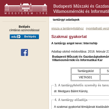
tantárgyi adatlapok
Belépés
vissza a tantárgylistához
nyomtatható verz
címtáras azonosítással
Szakmai gyakorlat
A tantárgy angol neve: Internship
Adatlap utolsó módosítása: 2016. február 2
Budapesti Műszaki és Gazdaságtudomán
Villamosmérnöki és Informatikai Kar
Tantárgykód
S
VIETAS01
3. A tantárgyfelelős személy és tan
dr. Medgyes Bálint Károly,
4. A tantárgy előadója
A szakmai gyakorlat témájának kiadásáért