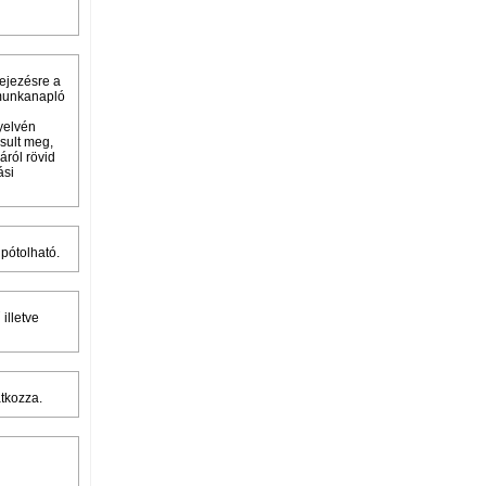
fejezésre a
 munkanapló
yelvén
sult meg,
áról rövid
ási
pótolható.
illetve
tkozza.