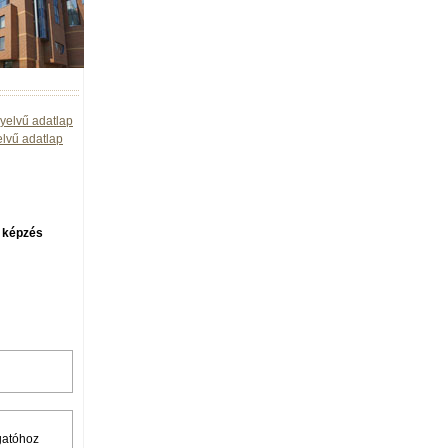
yelvű adatlap
elvű adatlap
BSc képzés
lgatóhoz