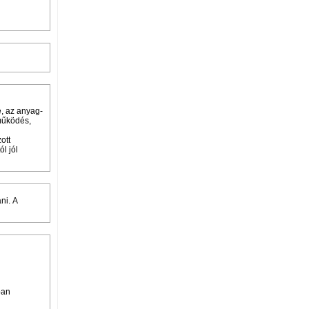
, az anyag-
működés,
ott
l jól
ni. A
ban