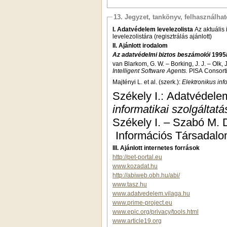
13. Jegyzet, tankönyv, felhasználha
I. Adatvédelem levelezolista
Az aktuális
levelezolistára (regisztrálás ajánlott)
II. Ajánlott irodalom
Az adatvédelmi biztos beszámolói
1995/
van Blarkom, G. W. – Borking, J. J. – Olk, J
Intelligent Software Agents.
PISA Consort
Majtényi L. et al. (szerk.):
Elektronikus in
Székely I.: Adatvédele
informatikai szolgáltatá
Székely I. – Szabó M. D
Információs Társadalo
III. Ajánlott internetes források
http://pet-portal.eu
www.kozadat.hu
http://abiweb.obh.hu/abi/
www.tasz.hu
www.adatvedelem.vilaga.hu
www.prime-project.eu
www.epic.org/privacy/tools.html
www.article19.org