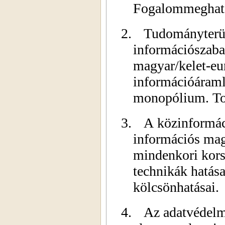
Fogalommeghatá
2.
Tudományterül
információszaba
magyar/kelet-eur
információáraml
monopólium. To
3.
A közinformác
információs mag
mindenkori kor
technikák hatása
kölcsönhatásai.
4.
Az adatvédelmi