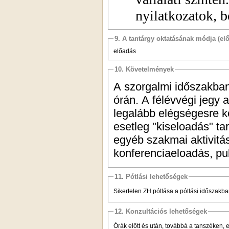
nyilatkozatok, b
9. A tantárgy oktatásának módja (el
előadás
10. Követelmények
A szorgalmi időszakban
órán. A félévvégi jegy a
legalább elégségesre kel
esetleg "kiseloadás" ta
egyéb szakmai aktivitá
konferenciaeloadás, publ
11. Pótlási lehetőségek
Sikertelen ZH pótlása a pótlási időszakban
12. Konzultációs lehetőségek
Órák előtt és után, továbbá a tanszéken, e