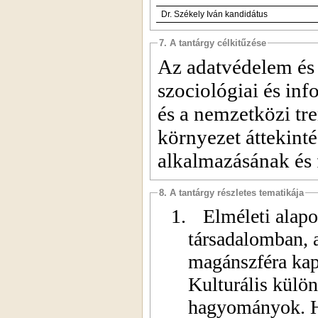
Dr. Székely Iván kandidátus
7. A tantárgy célkitűzése
Az adatvédelem és 
szociológiai és inf
és a nemzetközi tr
környezet áttekint
alkalmazásának és f
8. A tantárgy részletes tematikája
1.
Elméleti alapo
társadalomban, a
magánszféra kap
Kulturális külön
hagyományok. Ha