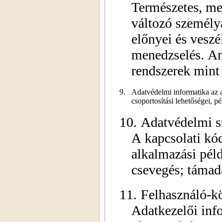
Természetes, mes
változó személy
előnyei és veszé
menedzselés. Ano
rendszerek mint 
9.
Adatvédelmi informatika az 
csoportosítási lehetőségei, 
10.
Adatvédelmi s
A kapcsolati kód
alkalmazási pél
csevegés; támad
11.
Felhasználó-k
Adatkezelői inf