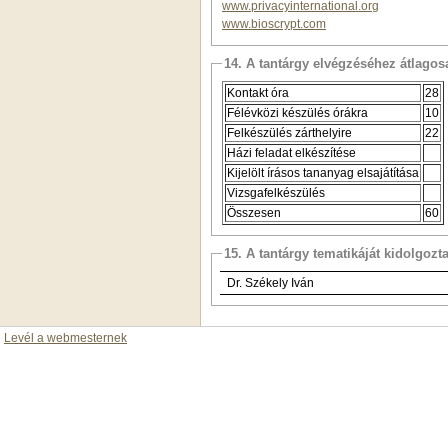
www.privacyinternational.org
www.bioscrypt.com
14. A tantárgy elvégzéséhez átlag
Kontakt óra
28
Félévközi készülés órákra
10
Felkészülés zárthelyire
22
Házi feladat elkészítése
Kijelölt írásos tananyag elsajátítása
Vizsgafelkészülés
Összesen
60
15. A tantárgy tematikáját kidolgozt
Dr. Székely Iván
Levél a webmesternek