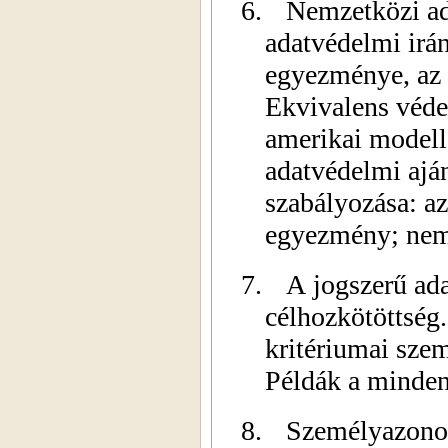
6.
Nemzetközi a
adatvédelmi irá
egyezménye, az 
Ekvivalens véde
amerikai modell 
adatvédelmi ajá
szabályozása: az
egyezmény; nemz
7.
A jogszerű ada
célhozkötöttség.
kritériumai szem
Példák a minden
8.
Személyazonos