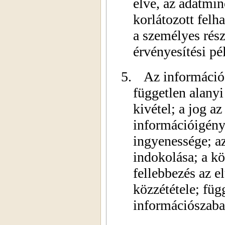
elve, az adatmin
korlátozott felha
a személyes rész
érvényesítési pé
5.
Az információ
független alanyi
kivétel; a jog a
információigény
ingyenessége; az
indokolása; a k
fellebbezés az e
közzététele; függ
információszaba