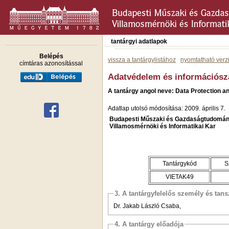
tantárgyi adatlapok
Belépés
vissza a tantárgylistához
nyomtatható verz
címtáras azonosítással
Adatvédelem és információs
A tantárgy angol neve: Data Protection a
Adatlap utolsó módosítása: 2009. április 7.
Budapesti Műszaki és Gazdaságtudomán
Villamosmérnöki és Informatikai Kar
Tantárgykód
S
VIETAK49
3. A tantárgyfelelős személy és tan
Dr. Jakab László Csaba,
4. A tantárgy előadója