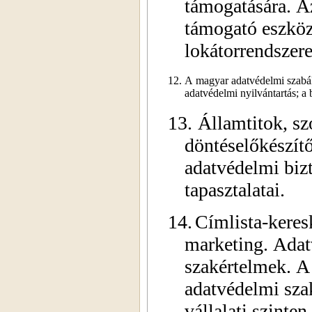
támogatására. A
támogató eszköz
lokátorrendszere
12.
A magyar adatvédelmi szabál
adatvédelmi nyilvántartás; a 
13.
Államtitok, szo
döntéselőkészít
adatvédelmi biz
tapasztalatai.
14.
Címlista-keres
marketing. Adat
szakértelmek. A 
adatvédelmi sza
vállalati szinten