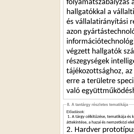
folyamatszabályzás a
hallgatókkal a vállalt
és vállalatirányítási 
azon gyártástechnológ
információtechnológia
végzett hallgatók sz
részegységek intellig
tájékozottsághoz, az 
erre a területre spec
való együttműködés
8. A tantárgy részletes tematikája
Előadások:
1. A tárgy célkitűzése, tematikája és
áttekintése, a hazai és nemzetközi elek
2. Hardver prototípus