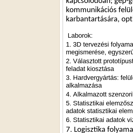
kapcsolódóan; gép-gé
kommunikációs felüle
karbantartására, opti
 Laborok:
1. 3D tervezési folyama
megismerése, egyszerű 
2. Választott prototípu
feladat kiosztása
3. Hardvergyártás: felül
alkalmazása
4. Alkalmazott szenzori
5. Statisztikai elemzős
adatok statisztikai ele
6. Statisztikai adatok 
7. Logisztika folya