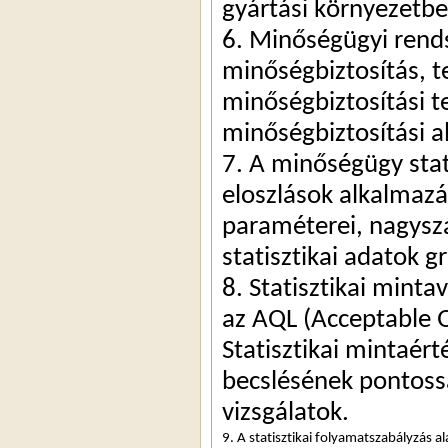
gyártási környezetb
6. Minőségügyi rendsz
minőségbiztosítás, te
minőségbiztosítási t
minőségbiztosítási a
7. A minőségügy stati
eloszlások alkalmaz
paraméterei, nagyszám
statisztikai adatok gr
8. Statisztikai minta
az AQL (
Acceptable
Statisztikai mintaért
becslésének pontossá
vizsgálatok.
9. A statisztikai folyamatszabályzás 