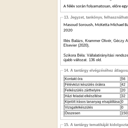
A félév során folyamatosan, előre egy
13. Jegyzet, tankönyv, felhasználha
Masoud
Soroush
, 
McKetta
 Michael 
B
2020
Illés Balázs, 
Krammer
 Olivér, Géczy At
Elsevier
 (2020),
Szikora Béla: Vállalatirányítási rends
újabb változat. 136 old.
14. A tantárgy elvégzéséhez átlag
Kontakt óra
56
Félévközi készülés órákra
42
Felkészülés zárthelyire
20
Házi feladat elkészítése
32
Kijelölt írásos tananyag elsajátítása
0
Vizsgafelkészülés
0
Összesen
150
15. A tantárgy tematikáját kidolgozt