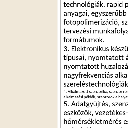
technológiák, rapid 
p
fotopolimerizáció
, 
sz
tervezési munkafolya
formátumok.
3. Elektronikus készü
típusai, nyomtatott 
nyomtatott 
huzaloz
nagyfrekvenciás alka
szereléstechnológiák
4. Alkalmazott 
szenzorika
, szenzor r
alkalmazási példák, szenzorok elhely
5. Adatgyűjtés, szenz
eszközök, vezetékes-,
hőmérsékletmérés ese