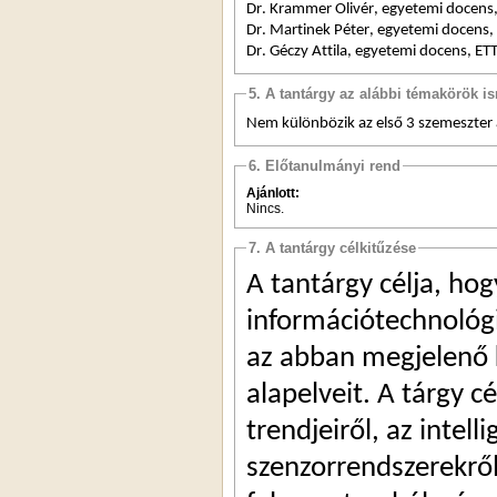
Dr. 
Krammer
 Olivér, egyetemi docens
Dr. 
Martinek
 Péter, egyetemi docens,
Dr. Géczy Attila, egyetemi docens, ET
5. A tantárgy az alábbi témakörök is
Nem különbözik az első 3 szemeszter 
6. Előtanulmányi rend
Ajánlott:
Nincs.
7. A tantárgy célkitűzése
A tantárgy célja, hog
információtechnológiá
az abban megjelenő k
alapelveit. A tárgy cé
trendjeiről, az intel
szenzorrendszerekről, 