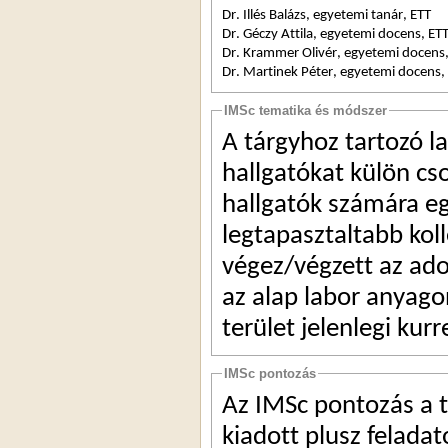
Dr. Illés Balázs, egyetemi tanár, ETT
Dr. Géczy Attila, egyetemi docens, ET
Dr. 
Krammer
 Olivér, egyetemi docens
Dr. 
Martinek
 Péter, egyetemi docens,
IMSc tematika és módszer
A tárgyhoz tartozó l
hallgatókat külön cs
hallgatók számára eg
legtapasztaltabb koll
végez/végzett az adot
az alap labor anyagon
terület jelenlegi kur
IMSc pontozás
Az 
IMSc
 pontozás a 
kiadott plusz feladat