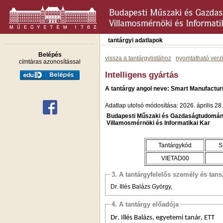
tantárgyi adatlapok
Belépés
vissza a tantárgylistához
nyomtatható verz
címtáras azonosítással
Intelligens gyártás
A tantárgy angol neve: Smart Manufactur
Adatlap utolsó módosítása: 2026. április 28.
Budapesti Műszaki és Gazdaságtudomán
Villamosmérnöki és Informatikai Kar
Tantárgykód
S
VIETAD00
3. A tantárgyfelelős személy és tan
Dr. Illés Balázs György,
4. A tantárgy előadója
Dr. Illés Balázs, egyetemi tanár, ETT