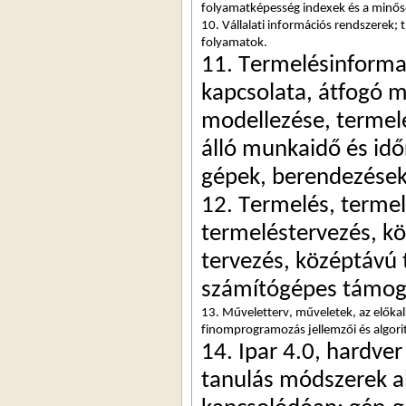
folyamatképesség indexek és a minős
10. Vállalati információs rendszerek;
folyamatok.
11. Termelésinformati
kapcsolata, átfogó m
modellezése, termelé
álló munkaidő és idő
gépek, berendezések 
12. Termelés, termel
termeléstervezés, kö
tervezés, középtávú 
számítógépes támog
13. Műveletterv, műveletek, az előkalk
finomprogramozás jellemzői és algori
14. Ipar 4.0, hardver
tanulás módszerek al