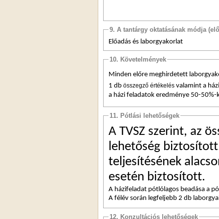
9. A tantárgy oktatásának módja (el
Előadás és laborgyakorlat
10. Követelmények
1
 db 
összegző
értékelés
 valamint a ház
a házi feladatok eredménye 50-50%-k
11. Pótlási lehetőségek
A TVSZ szerint
, 
a
z ös
lehetőség biztosított
teljesítésének alacso
esetén biztosított.
A
 házifeladat 
pótlólagos beadása
 a pó
A félév során legfeljebb 2 db laborgya
12. Konzultációs lehetőségek