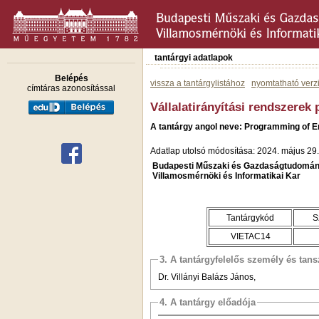
tantárgyi adatlapok
Belépés
vissza a tantárgylistához
nyomtatható verz
címtáras azonosítással
Vállalatirányítási rendszere
A tantárgy angol neve: Programming of 
Adatlap utolsó módosítása: 2024. május 29.
Budapesti Műszaki és Gazdaságtudomán
Villamosmérnöki és Informatikai Kar
Tantárgykód
S
VIETAC14
3. A tantárgyfelelős személy és tan
Dr. Villányi Balázs János,
4. A tantárgy előadója