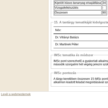
Kijelölt írásos tananyag elsajátítása
34
Vizsgafelkészülés
-
Összesen
90
15. A tantárgy tematikáját kidolgozt
Név:
Dr. Villányi Balázs
Dr. Martinek Péter
IMSc tematika és módszer
IMSc pont szerezhető a gyakorlati alkalma
második szorgalmi hét végéig jelezni szük
IMSc pontozás
A tárgy keretében összesen 15 iMSc pont 
alkalmon kiadott feladat megoldásával s
Levél a webmesternek