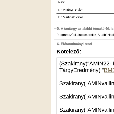
Név:
Dr. Villányi Balázs
Dr. Martinek Péter
5. A tantárgy az alábbi témakörök is
Programozási alapismeretek, Adatbáziso
6. Előtanulmányi rend
Kötelező:
TárgyEredmény( "
BM
Szakirany("AMINvalli
Szakirany("AMINvallin