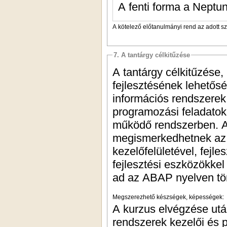
A fenti forma a Neptun
A kötelező előtanulmányi rend az adott s
7. A tantárgy célkitűzése
A tantárgy célkitűzése,
fejlesztésének lehetőség
információs rendszerek 
programozási feladatok
működő rendszerben. A 
megismerkedhetnek az eg
kezelőfelületével, fejle
fejlesztési eszközökkel
ad az ABAP nyelven tör
Megszerezhető készségek, képességek:
A kurzus elvégzése után
rendszerek kezelői és p