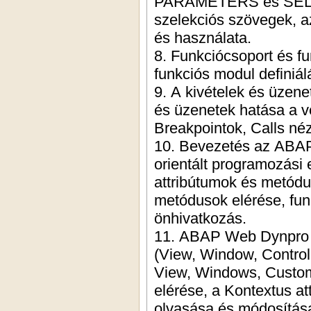
PARAMETERS és SELEC
szelekciós szövegek, 
és használata.
8. Funkciócsoport és f
funkciós modul definiá
9. A kivételek és üzene
és üzenetek hatása a v
Breakpointok, Calls néz
10. Bevezetés az ABAP
orientált programozási
attribútumok és metódu
metódusok elérése, fun
önhivatkozás.
11. ABAP Web Dynpro a
(View, Window, Control
View, Windows, Custom
elérése, a Kontextus at
olvasása és módosítás