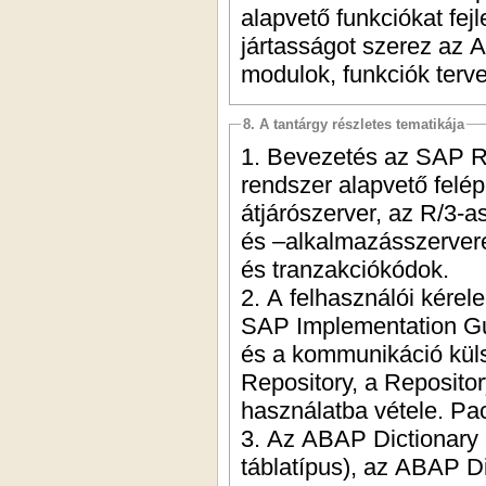
alapvető funkciókat fej
jártasságot szerez az A
modulok, funkciók terv
8. A tantárgy részletes tematikája
1. Bevezetés az SAP R
rendszer alapvető felép
átjárószerver, az R/3-
és –alkalmazásszerver
és tranzakciókódok.
2. A felhasználói kére
SAP Implementation Gui
és a kommunikáció kül
Repository, a Repositor
használatba vétele. Pa
3. Az ABAP Dictionary 
táblatípus), az ABAP Di