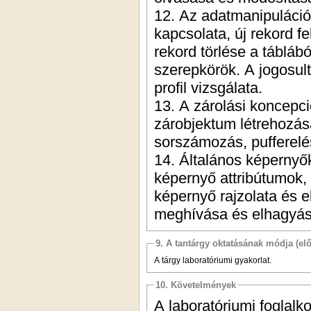
12. Az adatmanipuláci
kapcsolata, új rekord f
rekord törlése a táblábó
szerepkörök. A jogosult
profil vizsgálata.
13. A zárolási koncepc
zárobjektum létrehozása
sorszámozás, pufferelé
14. Általános képernyő
képernyő attribútumok,
képernyő rajzolata és e
meghívása és elhagyás
9. A tantárgy oktatásának módja (el
A tárgy laboratóriumi gyakorlat.
10. Követelmények
A laboratóriumi foglalk