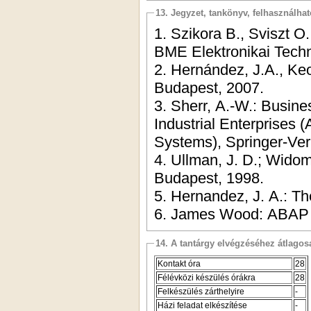
13. Jegyzet, tankönyv, felhasználha
1. Szikora B., Sviszt O
BME Elektronikai Tech
2. Hernández, J.A., Ke
Budapest, 2007.
3. Sherr, A.-W.: Busin
Industrial Enterprises (
Systems), Springer-Verl
4. Ullman, J. D.; Wido
Budapest, 1998.
5. Hernandez, J. A.: 
6. James Wood: ABAP 
14. A tantárgy elvégzéséhez átlag
Kontakt óra
28
Félévközi készülés órákra
28
Felkészülés zárthelyire
-
Házi feladat elkészítése
-