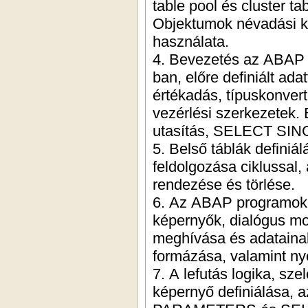
table pool és cluster t
Objektumok névadási ko
használata.
4. Bevezetés az ABAP 
ban, előre definiált ada
értékadás, típuskonvert
vezérlési szerkezetek
utasítás, SELECT SING
5. Belső táblák definiál
feldolgozása ciklussal
rendezése és törlése.
6. Az ABAP programok s
képernyők, dialógus mo
meghívása és adatainak 
formázása, valamint n
7. A lefutás logika, sz
képernyő definiálása, 