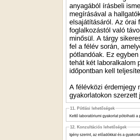
anyagából írásbeli isme
megírásával a hallgató
elsajátításáról. Az órai
foglalkozástól való táv
minősül. A tárgy sikere
fel a félév során, amel
pótlandóak. Ez egyben a
tehát két laboralkalom 
időpontban kell teljesíte
A félévközi érdemjegy 
gyakorlatokon szerzett 
11. Pótlási lehetőségek
Kettő laboratóriumi gyakorlat pótolható a 
12. Konzultációs lehetőségek
Igény szerint, az előadókkal és a gyakorl