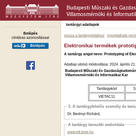
tantárgyi adatlapok
Belépés
vissza a tantárgylistához
nyomtatható verz
címtáras azonosítással
Elektronikai termékek prototi
A tantárgy angol neve: Prototyping of El
Adatlap utolsó módosítása: 2024. április 21.
Budapesti Műszaki és Gazdaságtudomán
Villamosmérnöki és Informatikai Kar
Tantárgykód
S
VIETAC11
3. A tantárgyfelelős személy és tan
Dr. Berényi Richárd,
A tantárgy tanszéki weboldala
www.ett.bme.hu