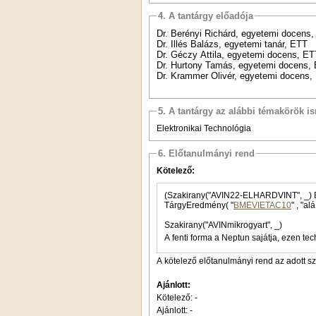
4. A tantárgy előadója
Dr. Berényi Richárd, egyetemi docens
Dr. Illés Balázs, egyetemi tanár, ETT
Dr. Géczy Attila, egyetemi docens, ET
Dr. Hurtony Tamás, egyetemi docens,
Dr. Krammer Olivér, egyetemi docens,
5. A tantárgy az alábbi témakörök is
Elektronikai Technológia
6. Előtanulmányi rend
Kötelező:
(Szak
TárgyEredmény( "
BMEVIETAC10
Szakirany("AVINmikrogyart", _)
A fenti forma a Neptun sajátja, ezen tec
A kötelező előtanulmányi rend az adott s
Ajánlott:
Kötelező: -
Ajánlott: -