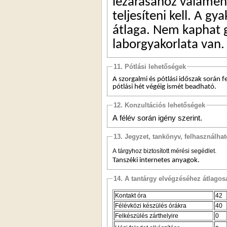
lezárásához valamenn
teljesíteni kell. A gy
átlaga. Nem kaphat gy
laborgyakorlata van.
11. Pótlási lehetőségek
A szorgalmi és pótlási időszak során fe
pótlási hét végéig ismét beadható.
12. Konzultációs lehetőségek
A félév során igény szerint.
13. Jegyzet, tankönyv, felhasználha
A tárgyhoz biztosított mérési segédlet.
Tanszéki internetes anyagok.
14. A tantárgy elvégzéséhez átlag
Kontakt óra
42
Félévközi készülés órákra
40
Felkészülés zárthelyire
0