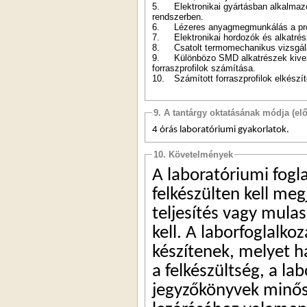
5.
Elektronikai gyártásban alkalmazo
rendszerben.
6.
Lézeres anyagmegmunkálás a prot
7.
Elektronikai hordozók és alkatré
8.
Csatolt termomechanikus vizsgálat
9.
Különbözo SMD alkatrészek kiveze
forraszprofilok számítása.
10.
Számított forraszprofilok elkészít
9. A tantárgy oktatásának módja (el
4 órás laboratóriumi gyakorlatok.
10. Követelmények
A laboratóriumi fogl
felkészülten kell meg
teljesítés vagy mula
kell. A laborfoglalko
készítenek, melyet há
a felkészültség, a la
jegyzőkönyvek minősé