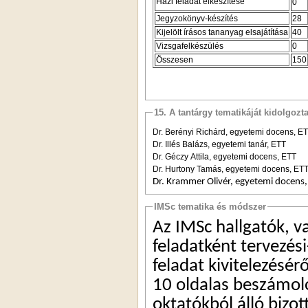
Házi feladat elkészítése
0
Jegyzokönyv-készítés
28
Kijelölt írásos tananyag elsajátítása
40
Vizsgafelkészülés
0
Összesen
150
15. A tantárgy tematikáját kidolgozt
Dr. Berényi Richárd, egyetemi docens, E
Dr. Illés Balázs, egyetemi tanár, ETT
Dr. Géczy Attila, egyetemi docens, ETT
Dr. Hurtony Tamás, egyetemi docens, ET
Dr. Krammer Olivér, egyetemi docens,
IMSc tematika és módszer
Az IMSc hallgatók, va
feladatként tervezési
feladat kivitelezésérő
10 oldalas beszámoló
oktatókból álló bizot