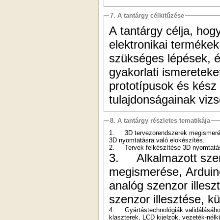
7. A tantárgy célkitűzése
A tantárgy célja, hog
elektronikai termékek
szükséges lépések, 
gyakorlati ismereteke
prototípusok és kész
tulajdonságainak vizsg
8. A tantárgy részletes tematikája
1.
3D tervezorendszerek megismerése,
3D nyomtatásra való elokészítés.
2.
Tervek felkészítése 3D nyomtatás
3.
Alkalmazott sze
megismerése, Arduino
analóg szenzor illesz
szenzor illesztése, k
4.
Gyártástechnológiák validálásáho
klaszterek, LCD kijelzok, vezeték-nélk