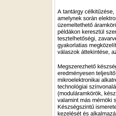
A tantárgy célkitűzése,
amelynek során elektro
üzemeltethető áramkörö
példákon keresztül szem
tesztelhetőségi, zavar
gyakorlatias megközelí
válaszok áttekintése, 
Megszerezhető készség
eredményesen teljesítő
mikroelektronikai alkat
technológiai színvonalá
(moduláramkörök, készü
valamint más mérnöki s
Készségszintű ismeret
kezelését és alkalmazás