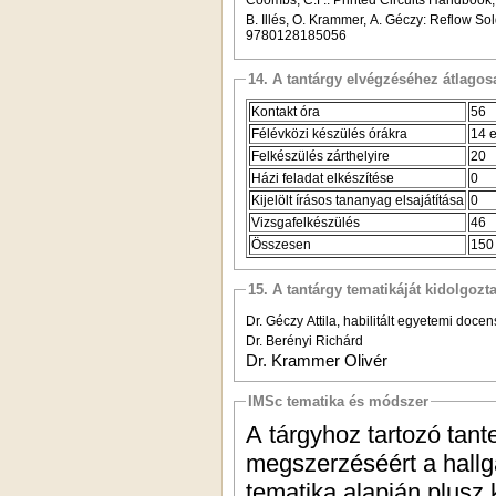
B. Illés, O. Krammer, A. Géczy: Reflow Soldering: Apparatus and Heat Transfer 
9780128185056
14. A tantárgy elvégzéséhez átlag
Kontakt óra
56
Félévközi készülés órákra
14 e
Felkészülés zárthelyire
20
Házi feladat elkészítése
0
Kijelölt írásos tananyag elsajátítása
0
Vizsgafelkészülés
46
Összesen
150
15. A tantárgy tematikáját kidolgozt
Dr. Géczy Attila, habilitált egyetemi doc
Dr. Berényi Richárd
Dr. Krammer Olivér
IMSc tematika és módszer
A tárgyhoz tartozó tant
megszerzéséért a hallg
tematika alapján plusz k