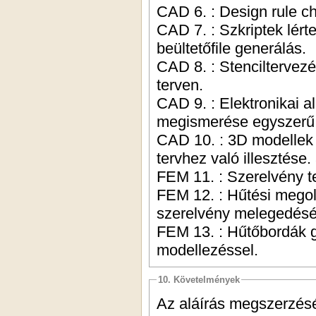
CAD 6. : Design rule ch
CAD 7. : Szkriptek lért
beültetőfile generálás.
CAD 8. : Stenciltervezé
terven.
CAD 9. : Elektronikai 
megismerése egyszerű 
CAD 10. : 3D modellek b
tervhez való illesztése
FEM 11. : Szerelvény te
FEM 12. : Hűtési megold
szerelvény melegedésé
FEM 13. : Hűtőbordák g
modellezéssel.
10. Követelmények
Az aláírás megszerzésé