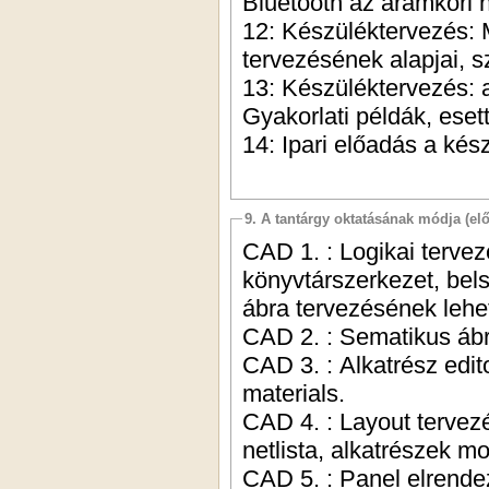
Bluetooth az áramköri 
12: Készüléktervezés: 
tervezésének alapjai, 
13: Készüléktervezés: a
Gyakorlati példák, ese
14: Ipari előadás a kés
9. A tantárgy oktatásának módja (el
CAD 1. : Logikai tervez
könyvtárszerkezet, bel
ábra tervezésének lehe
CAD 2. : Sematikus ábr
CAD 3. : Alkatrész edito
materials.
CAD 4. : Layout tervezé
netlista, alkatrészek m
CAD 5. : Panel elrende