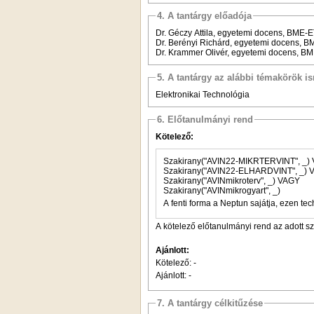
4. A tantárgy előadója
Dr. Géczy Attila, egyetemi docens, BME-
Dr. Berényi Richárd, egyetemi docens, 
Dr. Krammer Olivér, egyetemi docens, B
5. A tantárgy az alábbi témakörök is
Elektronikai Technológia
6. Előtanulmányi rend
Kötelező:
Sza
Szakiran
Szakirany("AVINmikroterv", _) VAGY
Szakirany("AVINmikrogyart", _)
A fenti forma a Neptun sajátja, ezen tec
A kötelező előtanulmányi rend az adott s
Ajánlott:
Kötelező: -
Ajánlott: -
7. A tantárgy célkitűzése