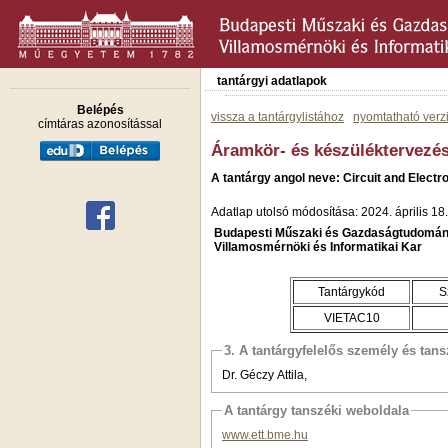
tantárgyi adatlapok
Belépés
vissza a tantárgylistához
nyomtatható verz
címtáras azonosítással
Áramkör- és készüléktervezé
A tantárgy angol neve: Circuit and Elect
Adatlap utolsó módosítása: 2024. április 18.
Budapesti Műszaki és Gazdaságtudomán
Villamosmérnöki és Informatikai Kar
Tantárgykód
S
VIETAC10
3. A tantárgyfelelős személy és tan
Dr. Géczy Attila,
A tantárgy tanszéki weboldala
www.ett.bme.hu