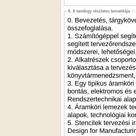
8. A tantárgy részletes tematikája
0. Bevezetés, tárgyköv
összefoglalása.
1. Számítógéppel segít
segített tervezőrendszer
módszerei, lehetőségei,
2. Alkatrészek csoporto
kiválasztása a tervezé
könyvtármenedzsment, 
3. Egy tipikus áramkör
bontás, elektromos és 
Rendszertechnikai ala
4. Áramköri lemezek tec
alapok, technológiai kor
5. Stencilek tervezési i
Design for Manufacturi