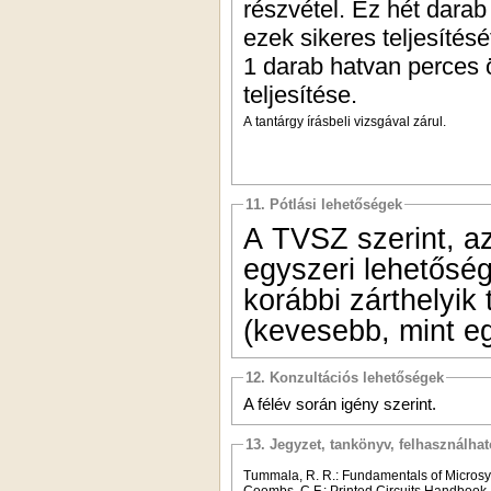
részvétel. Ez hét darab 
ezek sikeres teljesítésé
1 darab hatvan perces 
teljesítése.
A tantárgy írásbeli vizsgával zárul.
11. Pótlási lehetőségek
A TVSZ szerint, az
egyszeri lehetőség 
korábbi zárthelyik
(kevesebb, mint eg
12. Konzultációs lehetőségek
A félév során igény szerint.
13. Jegyzet, tankönyv, felhasználha
Tummala, R. R.: Fundamentals of Micros
Coombs, C.F.: Printed Circuits Handbook