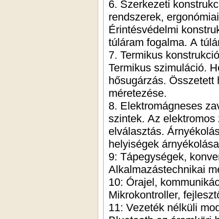
6. Szerkezeti konstrukc
rendszerek, ergonómiai
Érintésvédelmi konstruk
túláram fogalma. A tú
7. Termikus konstrukc
Termikus szimuláció. Hő
hősugárzás. Összetett 
méretezése.
8. Elektromágneses za
szintek. Az elektromos
elválasztás. Árnyékolás
helyiségek árnyékolás
9: Tápegységek, konvert
Alkalmazástechnikai m
10: Órajel, kommunikác
Mikrokontroller, fejles
11: Vezeték nélküli m