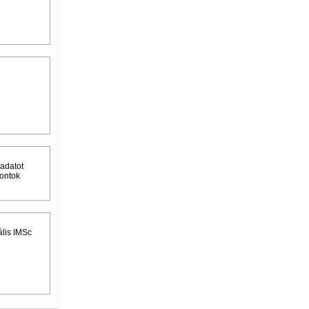
ladatot
pontok
ális IMSc