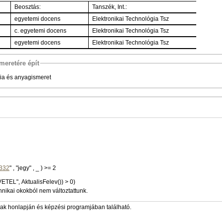
Beosztás:
Tanszék, Int.:
egyetemi docens
Elektronikai Technológia Tsz
c. egyetemi docens
Elektronikai Technológia Tsz
egyetemi docens
Elektronikai Technológia Tsz
meretére épít
ógia és anyagismeret
332
" , "jegy" , _ ) >= 2
VETEL", AktualisFelev()) > 0)
hnikai okokból nem változtattunk.
zak honlapján és képzési programjában található.