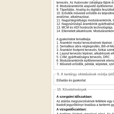
tervezés. Az Autorouter (stratégia-fájlok
8. Moduláramkörök alapvető építőelemei.
9. Tápellátás. Analóg és digitális feszült
10. Erősítők műveleti erősítők és teljesít
analízise, alkalmazásai.
11. Nagyintegráltságú moduláramkörök, H
12. Nagysűrűségű áramkörök gyárthatóság
13. MCM és HDI hordozók technológiája.
14. Eltemetett alkatrészek. Moduláramkör
A gyakorlatok tematikája:
1. Áramköri modul tervezésének lépései.
2. Sematikus ábra véglegesítés, Bill-of-M
3. Áramköri footprint tervezés, fizikai sz
4. Layout tervezés lépései, alkatrészek e
5. CAM, gyárthatóságra tervezés, DRC.
6. Moduláramkörök építőelemeinek elemz
7. Műveleti erősítők, példák, képletek, s
9. A tantárgy oktatásának módja (el
Előadás és gyakorlat.
10. Követelmények
A szorgalmi időszakban:
Az aláírás megszerzésének feltétele egy d
kiadott jegyzőkönyv leadása a tantermi g
A vizsgaidőszakban:
A tantárgy írásbeli vizsgával zárul. A