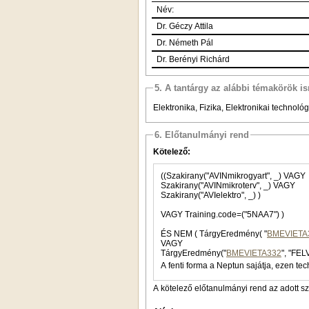
Név:
Dr. Géczy Attila
Dr. Németh Pál
Dr. Berényi Richárd
5. A tantárgy az alábbi témakörök is
Elektronika, Fizika, Elektronikai technol
6. Előtanulmányi rend
Kötelező:
((Szakirany("AVINmikrogyart", _) VAGY
Szakirany("AVINmikroterv", _) VAGY
Szakirany("AVIelektro", _) )
VAGY Training.code=("5NAA7") )
ÉS NEM ( TárgyEredmény( "
BMEVIETA
VAGY
TárgyEredmény("
BMEVIETA332
", "FEL
A fenti forma a Neptun sajátja, ezen tec
A kötelező előtanulmányi rend az adott s