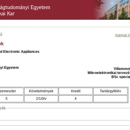
ió
magyar n
ek
nd Electronic Appliances
yi Egyetem
Villamos
Mikroelektronikai tervezé
BSc specia
zemeszter
Követelmények
Kredit
Tantárgyfélév
5
2/1/0/v
4
szék