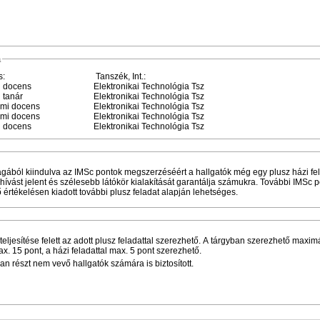
a
s:
Tanszék, Int.:
i docens
Elektronikai Technológia Tsz
 tanár
Elektronikai Technológia Tsz
emi docens
Elektronikai Technológia Tsz
emi docens
Elektronikai Technológia Tsz
i docens
Elektronikai Technológia Tsz
yagából kiindulva az IMSc pontok megszerzéséért a hallgatók még egy plusz házi fe
hívást jelent és szélesebb látókör kialakítását garantálja számukra. További IMSc 
értékelésen kiadott további plusz feladat alapján lehetséges.
ljesítése felett az adott plusz feladattal szerezhető. A tárgyban szerezhető maxim
. 15 pont, a házi feladattal max. 5 pont szerezhető.
részt nem vevő hallgatók számára is biztosított.