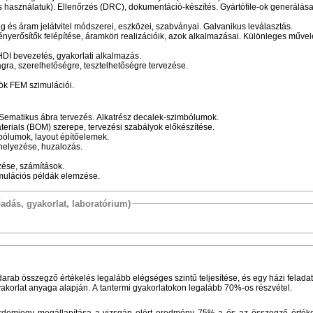
 és használatuk). Ellenőrzés (DRC), dokumentáció-készítés. Gyártófile-ok generálás
ség és áram jelátvitel módszerei, eszközei, szabványai. Galvanikus leválasztás.
ményerősítők felépítése, áramköri realizációik, azok alkalmazásai. Különleges művele
DI bevezetés, gyakorlati alkalmazás.
ra, szerelhetőségre, tesztelhetőségre tervezése.
ök FEM szimulációi.
 Sematikus ábra tervezés. Alkatrész decalek-szimbólumok.
aterials (BOM) szerepe, tervezési szabályok előkészítése.
imbólumok, layout építőelemek.
lhelyezése, huzalozás.
ése, számítások.
zimulációs példák elemzése.
őadás, gyakorlat, laboratórium)
arab összegző értékelés legalább elégséges szintű teljesítése, és egy házi felada
yakorlat anyaga alapján. A tantermi gyakorlatokon legalább 70%-os részvétel.
z érdemjegy megállapítása a vizsgán elért eredmény 75%-a és az összegző értéke