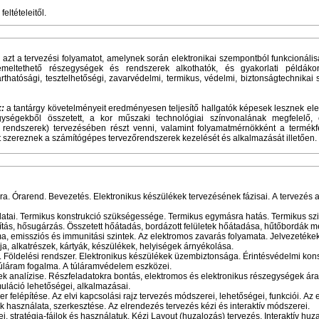
eltételeitől.
 azt a tervezési folyamatot, amelynek során elektronikai szempontból funkcionálisa
meltethető részegységek és rendszerek alkothatók, és gyakorlati példákon
rthatósági, tesztelhetőségi, zavarvédelmi, termikus, védelmi, biztonságtechnika
k:
a tantárgy követelményeit eredményesen teljesítő hallgatók képesek lesznek ele
egységekből összetett, a kor műszaki technológiai színvonalának megfelelő, e
rendszerek) tervezésében részt venni, valamint folyamatmérnökként a termékfe
 szereznek a számítógépes tervezőrendszerek kezelését és alkalmazását illetően.
ra. Órarend. Bevezetés. Elektronikus készülékek tervezésének fázisai. A tervezés 
adatai. Termikus konstrukció szükségessége. Termikus egymásra hatás. Termikus sz
ítás, hősugárzás. Összetett hőátadás, bordázott felületek hőátadása, hűtőbordák m
, emissziós és immunitási szintek. Az elektromos zavarás folyamata. Jelvezetéke
ja, alkatrészek, kártyák, készülékek, helyiségek árnyékolása.
Földelési rendszer. Elektronikus készülékek üzembiztonsága. Érintésvédelmi kons
 túláram fogalma. A túláramvédelem eszközei.
ek analízise. Részfeladatokra bontás, elektromos és elektronikus részegységek ár
uláció lehetőségei, alkalmazásai.
r felépítése. Az elvi kapcsolási rajz tervezés módszerei, lehetőségei, funkciói. Az e
 használata, szerkesztése. Az elrendezés tervezés kézi és interaktív módszerei.
, stratégia-fájlok és használatuk. Kézi Layout (huzalozás) tervezés. Interaktív huz