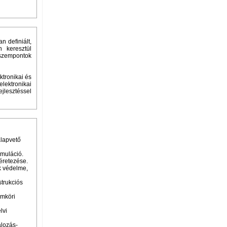
n definiált,
 keresztül
i szempontok
ktronikai és
lektronikai
jlesztéssel
alapvető
imuláció.
éretezése.
k védelme,
trukciós
amköri
lvi
alozás-