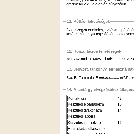
eredmény 25%-a alapján súlyozódik.
11. Pótlási lehetőségek
Az összegző értékelés javítására, pótlás
korábbi zárthelyik teljesítésének alacson
12. Konzultációs lehetőségek
Igény szerint, a nagyzárthelyi előtt egyezt
13. Jegyzet, tankönyv, felhasználha
Rao R. Tummala:
Fundamentals of Micro
14. A tantárgy elvégzéséhez átlag
Kontakt óra
42
Készülés előadásokra
10
Készülés gyakorlatra
14
Készülés laborra
-
Készülés zárthelyire
16
Házi feladat elkészítése
6