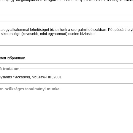
ára egy alkalommal lehetőséget biztosítunk a szorgalmi időszakban.
Pót-pótzárthely
y sikeressége (kevesebb, mint egyharmad) esetén biztosított.
etett időpontban.
tó irodalom
systems Packaging
, McGraw-Hill, 2001
osan szükséges tanulmányi munka