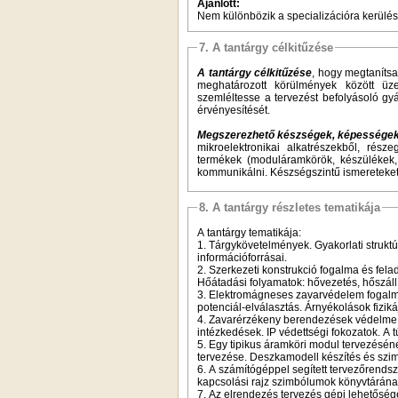
Ajánlott:
Nem különbözik a specializációra kerülés f
7. A tantárgy célkitűzése
A tantárgy célkitűzése
, hogy megtanítsa
meghatározott körülmények között üze
szemléltesse a tervezést befolyásoló gyá
érvényesítését.
Megszerezhető készségek, képessége
mikroelektronikai alkatrészekből, rész
termékek (moduláramkörök, készülékek, 
kommunikálni. Készségszintű ismereteket
8. A tantárgy részletes tematikája
A tantárgy tematikája:
1. Tárgykövetelmények. Gyakorlati struktú
információforrásai.
2. Szerkezeti konstrukció fogalma és fel
Hőátadási folyamatok: hővezetés, hőszáll
3. Elektromágneses zavarvédelem fogalma
potenciál-elválasztás. Árnyékolások fiziká
4. Zavarérzékeny berendezések védelme. 
intézkedések. IP védettségi fokozatok. A
5. Egy tipikus áramköri modul tervezésén
tervezése. Deszkamodell készítés és szim
6. A számítógéppel segített tervezőrendsze
kapcsolási rajz szimbólumok könyvtárának
7. Az elrendezés tervezés gépi lehetőségei