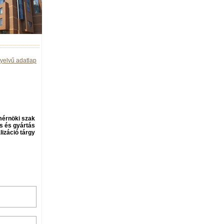
yelvű adatlap
mérnöki szak
s és gyártás
lizáció tárgy