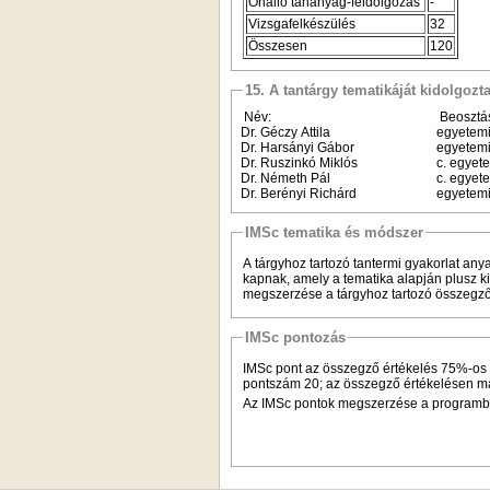
Önálló tananyag-feldolgozás
-
Vizsgafelkészülés
32
Összesen
120
15. A tantárgy tematikáját kidolgozt
Név:
Beosztá
Dr. Géczy Attila
egyetem
Dr. Harsányi Gábor
egyetemi
Dr. Ruszinkó Miklós
c. egyet
Dr. Németh Pál
c. egyet
Dr. Berényi Richárd
egyetem
IMSc tematika és módszer
A tárgyhoz tartozó tantermi gyakorlat an
kapnak, amely a tematika alapján plusz ki
megszerzése a tárgyhoz tartozó összegző 
IMSc pontozás
IMSc pont az összegző értékelés 75%-os te
pontszám 20; az összegző értékelésen max
Az IMSc pontok megszerzése a programban 