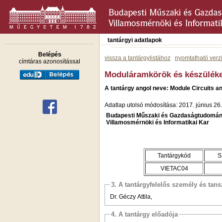
tantárgyi adatlapok
Belépés
vissza a tantárgylistához
nyomtatható verz
címtáras azonosítással
Moduláramkörök és készülék
A tantárgy angol neve: Module Circuits a
Adatlap utolsó módosítása: 2017. június 26.
Budapesti Műszaki és Gazdaságtudomán
Villamosmérnöki és Informatikai Kar
Tantárgykód
S
VIETAC04
3. A tantárgyfelelős személy és tan
Dr. Géczy Attila,
4. A tantárgy előadója