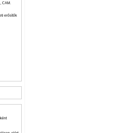
a, CAM.
ti erősítők
tként
lésen elért