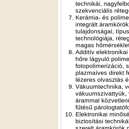
technikái, nagyfelb
szekvenciális réteg
Kerámia- és polimer
integrált áramkörök
tulajdonságai, típu
technológiája, réte
magas hőmérséklete
Additív elektronika
hőre lágyuló polim
fotopolimerizáció, 
plazmaíves direkt 
lézeres olvasztás é
Vákuumtechnika, v
vákuumszivattyúk, 
árammal közvetlenül
fűtésű párologtatóf
Elektronikai minős
biztosítási technik
szerelt áramkörök m