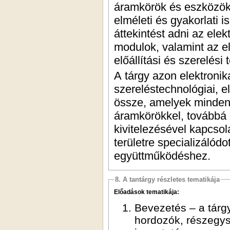
áramkörök és eszközök 
elméleti és gyakorlati 
áttekintést adni az ele
modulok, valamint az el
előállítási és szerelési 
A tárgy azon elektronika
szereléstechnológiai, el
össze, amelyek minden
áramkörökkel, továbbá 
kivitelezésével kapcsol
területre specializálód
együttműködéshez.
8. A tantárgy részletes tematikája
Előadások tematikája:
Bevezetés – a tárgy
hordozók, részegys