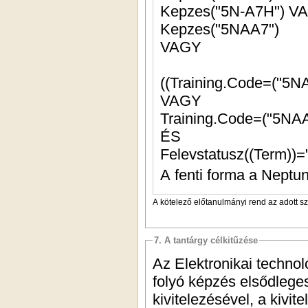
Kepzes("5N-A7H") 
Kepzes("5NAA7")
VAGY
((Training.Code=("5N
VAGY
Training.Code=("5NAA
ÉS
Felevstatusz((Term))=
A fenti forma a Neptun
A kötelező előtanulmányi rend az adott s
7. A tantárgy célkitűzése
Az Elektronikai techno
folyó képzés elsődleges
kivitelezésével, a kivit