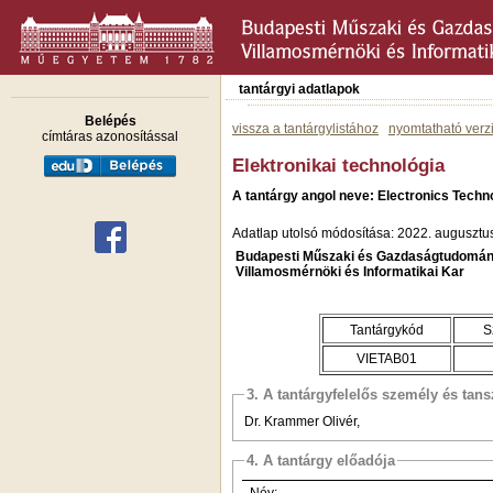
tantárgyi adatlapok
Belépés
vissza a tantárgylistához
nyomtatható verz
címtáras azonosítással
Elektronikai technológia
A tantárgy angol neve: Electronics Techn
Adatlap utolsó módosítása: 2022. augusztu
Budapesti Műszaki és Gazdaságtudomán
Villamosmérnöki és Informatikai Kar
Tantárgykód
S
VIETAB01
3. A tantárgyfelelős személy és tan
Dr. Krammer Olivér,
4. A tantárgy előadója
Név: