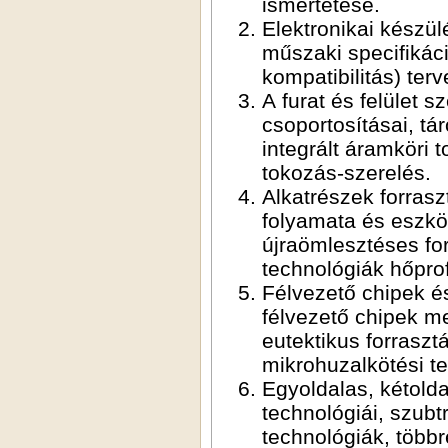
ismertetése.
Elektronikai készül
műszaki specifikác
kompatibilitás) ter
A furat és felület s
csoportosításai, tár
integrált áramköri 
tokozás-szerelés.
Alkatrészek forrasz
folyamata és eszköz
újraömlesztéses for
technológiák hőprofi
Félvezető chipek é
félvezető chipek me
eutektikus forraszt
mikrohuzalkötési te
Egyoldalas, kétold
technológiái, szubtra
technológiák, többr