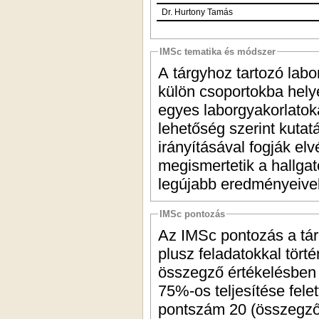
Dr. Hurtony Tamás
IMSc tematika és módszer
A tárgyhoz tartozó labo
külön csoportokba hely
egyes laborgyakorlatoka
lehetőség szerint kutat
irányításával fogják elv
megismertetik a hallgató
legújabb eredményeivel
IMSc pontozás
Az IMSc pontozás a tár
plusz feladatokkal tört
összegző értékelésben
75%-os teljesítése fel
pontszám 20 (összegző