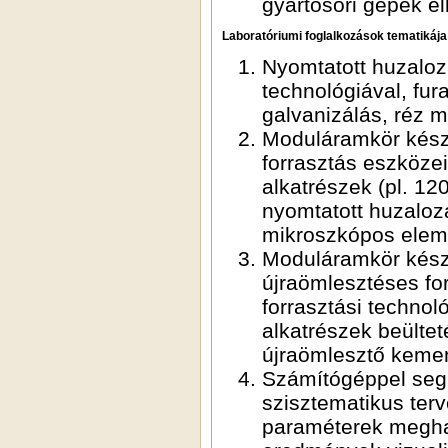
gyártósori gépek el
Laboratóriumi foglalkozások tematikája
Nyomtatott huzalozá
technológiával, fura
galvanizálás, réz m
Moduláramkör készí
forrasztás eszközei
alkatrészek (pl. 12
nyomtatott huzalozá
mikroszkópos elem
Moduláramkör készít
újraömlesztéses fo
forrasztási technol
alkatrészek beültet
újraömlesztő kemen
Számítógéppel segít
szisztematikus ter
paraméterek meghatá