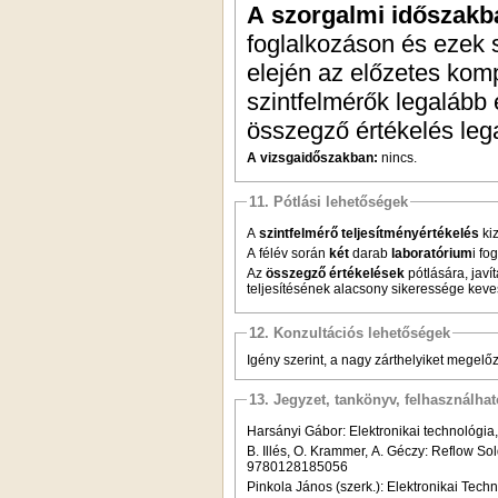
A szorgalmi időszakb
foglalkozáson és ezek s
elején az előzetes komp
szintfelmérők legalább 
összegző értékelés lega
A vizsgaidőszakban:
nincs.
11. Pótlási lehetőségek
A
szintfelmérő teljesítményértékelés
kiz
A félév során
két
darab
laboratórium
i fo
Az
összegző értékelések
pótlására, javí
teljesítésének alacsony sikeressége keves
12. Konzultációs lehetőségek
Igény szerint, a nagy zárthelyiket megelő
13. Jegyzet, tankönyv, felhasználha
Harsányi Gábor: Elektronikai technológia
B. Illés, O. Krammer, A. Géczy: Reflow S
9780128185056
Pinkola János (szerk.): Elektronikai Tec