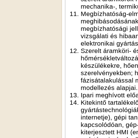
mechanika-, termiku
Megbízhatóság-elmé
meghibásodásának o
megbízhatósági je
vizsgálati és hibaa
elektronikai gyártá
Szerelt áramköri- 
hőmérsékletváltozá
készülékekre, hőene
szerelvényekben; hű
fázisátalakulással 
modellezés alapjai.
Ipari meghívott elő
Kitekintő tartalékel
gyártástechnológiák
internetje), gépi t
kapcsolódóan, gép-
kiterjesztett HMI 