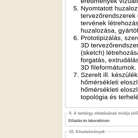
eredmények vizuali
Nyomtatott huzaloz
tervezőrendszerek
tervének létrehozás
huzalozása, gyártóf
Prototipizálás, sze
3D tervezőrendszere
(sketch) létrehozás
forgatás, extrudálá
3D fileformátumok.
Szerelt ill. készül
hőmérsékleti eloszl
hőmérsékleti elosz
topológia és terhe
9. A tantárgy oktatásának módja (el
Előadás és laboratórium.
10. Követelmények