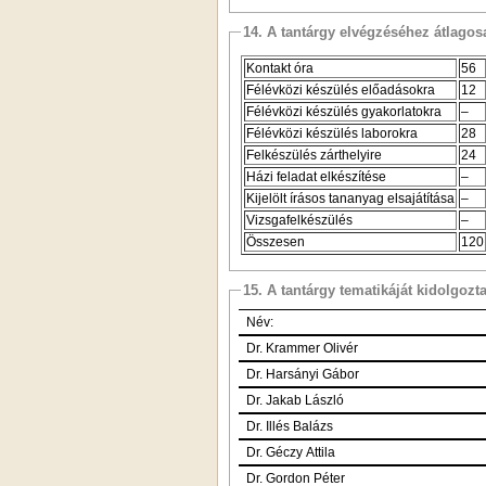
14. A tantárgy elvégzéséhez átlag
Kontakt óra
56
Félévközi készülés előadásokra
12
Félévközi készülés gyakorlatokra
–
Félévközi készülés laborokra
28
Felkészülés zárthelyire
24
Házi feladat elkészítése
–
Kijelölt írásos tananyag elsajátítása
–
Vizsgafelkészülés
–
Összesen
120
15. A tantárgy tematikáját kidolgozt
Név:
Dr. Krammer Olivér
Dr. Harsányi Gábor
Dr. Jakab László
Dr. Illés Balázs
Dr. Géczy Attila
Dr. Gordon Péter