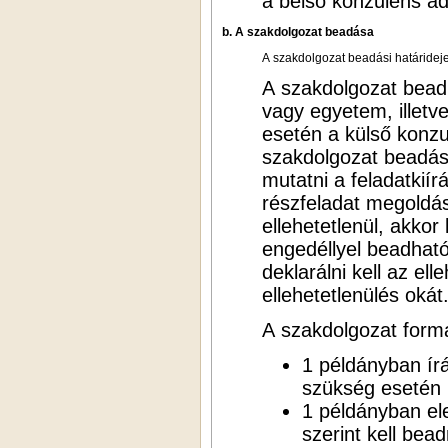
a belső konzulens ad
b. A szakdolgozat beadása
A szakdolgozat beadási határideje
A szakdolgozat beadh
vagy egyetem, illetve
esetén a külső konz
szakdolgozat beadásá
mutatni a feladatkií
részfeladat megoldá
ellehetetlenül, akko
engedéllyel beadható
deklarálni kell az el
ellehetetlenülés okát
A szakdolgozat form
1 példányban ír
szükség esetén m
1 példányban el
szerint kell bead