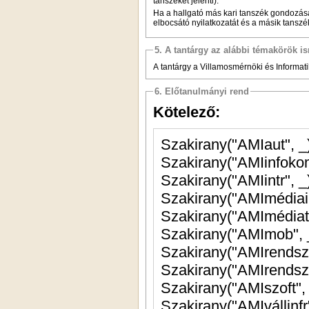
tanszéket jelenti).
Ha a hallgató más kari tanszék gondozás
elbocsátó nyilatkozatát és a másik tanszé
5. A tantárgy az alábbi témakörök is
A tantárgy a Villamosmérnöki és Informatik
6. Előtanulmányi rend
Kötelező:
Szakirany("AMIaut", 
Szakirany("AMIinfoko
Szakirany("AMIintr", 
Szakirany("AMImédiai
Szakirany("AMImédia
Szakirany("AMImob",
Szakirany("AMIrendszf
Szakirany("AMIrendsz
Szakirany("AMIszoft"
Szakirany("AMIvállinfr"