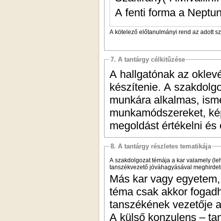
A fenti forma a Neptun
A kötelező előtanulmányi rend az adott s
7. A tantárgy célkitűzése
A hallgatónak az oklev
készítenie. A szakdolgoz
munkára alkalmas, isme
munkamódszereket, képes
megoldást értékelni és
8. A tantárgy részletes tematikája
A szakdolgozat témája a kar valamely (leh
tanszékvezető jóváhagyásával meghirdete
Más kar vagy egyetem, i
téma csak akkor fogadha
tanszékének vezetője az
A külső konzulens – ta