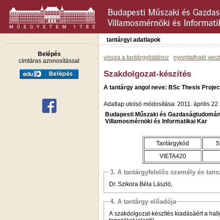
tantárgyi adatlapok
Belépés
vissza a tantárgylistához
nyomtatható verz
címtáras azonosítással
Szakdolgozat-készítés
A tantárgy angol neve: BSc Thesis Projec
Adatlap utolsó módosítása: 2011. április 22.
Budapesti Műszaki és Gazdaságtudomán
Villamosmérnöki és Informatikai Kar
Tantárgykód
S
VIETA420
3. A tantárgyfelelős személy és tan
Dr. Szikora Béla László,
4. A tantárgy előadója
A szakdolgozat-készítés kiadásáért a hall