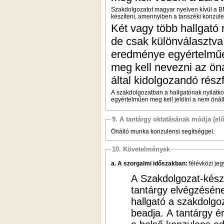
Szakdolgozatot magyar nyelven kívül a BM
készíteni, amennyiben a tanszéki konzule
Két vagy több hallgató 
de csak különválasztva
eredménye egyértelműen
meg kell nevezni az öná
által kidolgozandó rész
A szakdolgozatban a hallgatónak nyilatk
egyértelműen meg kell jelölni a nem önál
9. A tantárgy oktatásának módja (el
Önálló munka konzulensi segítséggel.
10. Követelmények
a. A szorgalmi időszakban:
félévközi je
A Szakdolgozat-készí
tantárgy elvégzéséne
hallgató a szakdolgoz
beadja. A tantárgy 