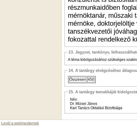
részmunkaidőben foglalk
mérnöktanár, műszaki ta
mérnöke, doktorjelöltj
tanszékvezetői jóváhag
fokozattal rendelkező 
13. Jegyzet, tankönyv, felhasználha
A téma kidolgozásához szükséges szakirod
14. A tantárgy elvégzéséhez átlag
Összesen
450
15. A tantárgy tematikáját kidolgozt
Név:
Dr. Mizsei János
Kari Tanács Oktatási Bizottsága
Levél a webmesternek