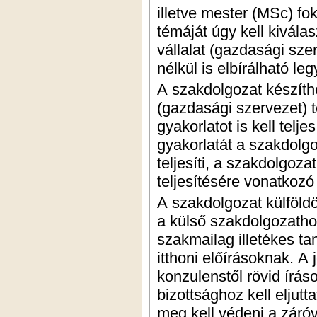
illetve mester (MSc) f
témáját úgy kell kiválas
vállalat (gazdasági sze
nélkül is elbírálható l
A szakdolgozat készíthe
(gazdasági szervezet) 
gyakorlatot is kell tel
gyakorlatát a szakdolgo
teljesíti, a szakdolgoza
teljesítésére vonatkozó
A szakdolgozat külföldö
a külső szakdolgozatho
szakmailag illetékes ta
itthoni előírásoknak. A 
konzulenstől rövid írás
bizottsághoz kell eljut
meg kell védeni a záróv