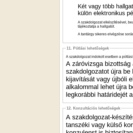
Két vagy több hallga
külön elektronikus pé
A szakdolgozat elkészítésével, b
tájékoztatja a hallgatót.
A tantárgy sikeres elvégzése során
11. Pótlási lehetőségek
A szakdolgozat indokolt esetben a pótlás
A záróvizsga bizottság á
szakdolgozatot újra be 
kijavítását vagy újbóli 
alkalommal lehet újra be
legkorábbi határidejét 
12. Konzultációs lehetőségek
A szakdolgozat-készítés
tanszéki vagy külső kon
konzulenst is biztosítan