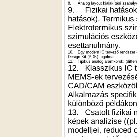
8.
Analóg layout kialakítási szabál
9.
Fizikai hatások
hatások). Termikus 
Elektrotermikus szi
szimulációs eszköz
esettanulmány.
10.
Egy modern IC tervező rendszer 
Design Kit (PDK) fogalma.
11.
Tipikus analóg áramkörök: (differ
12.
Klasszikus IC t
MEMS-ek tervezésé
CAD/CAM eszközök. 
Alkalmazás specifi
különböző példákon
13.
Csatolt fizikai
képek analízise ((p
modelljei, reduced 