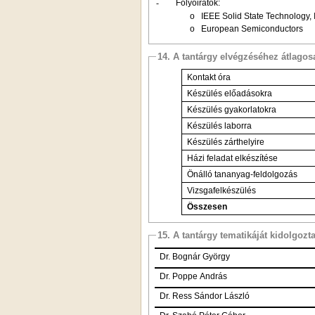
-
Folyóiratok:
o
IEEE Solid State Technology, 
o
European Semiconductors
14. A tantárgy elvégzéséhez átlag
Kontakt óra
Készülés előadásokra
Készülés gyakorlatokra
Készülés laborra
Készülés zárthelyire
Házi feladat elkészítése
Önálló tananyag-feldolgozás
Vizsgafelkészülés
Összesen
15. A tantárgy tematikáját kidolgozt
Dr. Bognár György
Dr. Poppe András
Dr. Ress Sándor László