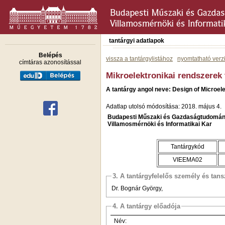
tantárgyi adatlapok
Belépés
vissza a tantárgylistához
nyomtatható verz
címtáras azonosítással
Mikroelektronikai rendszerek
A tantárgy angol neve: Design of Microe
Adatlap utolsó módosítása: 2018. május 4.
Budapesti Műszaki és Gazdaságtudomán
Villamosmérnöki és Informatikai Kar
Tantárgykód
VIEEMA02
3. A tantárgyfelelős személy és tan
Dr. Bognár György,
4. A tantárgy előadója
Név: