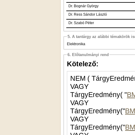
Dr. Bognár György
Dr. Ress Sándor László
Dr. Szabó Péter
5. A tantárgy az alábbi témakörök is
Elektronika
6. Előtanulmányi rend
Kötelező:
NEM ( TárgyEredmén
VAGY
TárgyEredmény( "
B
VAGY
TárgyEredmény("
BM
VAGY
TárgyEredmény("
BM