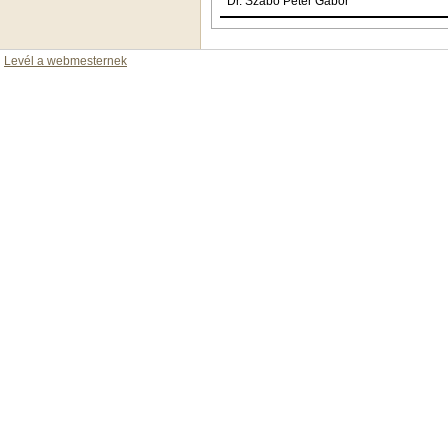
Dr. Szabó Péter Gábor
Levél a webmesternek