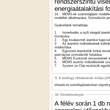
rendszerszintű visel
energiaátalakítási f
14.
MEMS-ek számítógépes modellezés
modellek alkalmazása. Szimulációs p
Gyakorlatok tematikája:
1.
Ismerkedés a nyílt integrál áram
tisztázása.
2.
Egy kiválasztott áramkor kapcsolá
3.
Az áramkör működésének különböz
módosítása
4.
Egyszerű áramkörök fizikai tervén
post-layout szimulációk futtatása.
5.
MEMS Eszközök tervezésének lépé
6.
MEMS eszköz működésének szim
7.
System on Chip eszközök együtte
9. A tantárgy oktatásának módja (el
előadás és számítógéplaborban végzett g
10. Követelmények
A félév során 1 db 