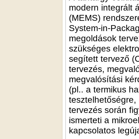
modern integrált 
(MEMS) rendszerek
System-in-Packag
megoldások terve
szükséges elektro
segített tervező 
tervezés, megvalós
megvalósítási kér
(pl.. a termikus h
tesztelhetőségre
tervezés során f
ismerteti a mikroe
kapcsolatos legúj