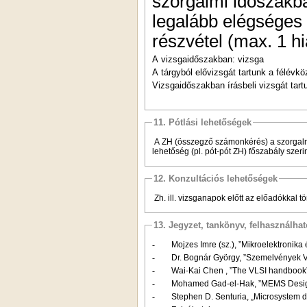
szorgalmi időszakb
legalább elégséges s
részvétel (max. 1 h
A vizsgaidőszakban: vizsga
A tárgyból elővizsgát tartunk a félévk
Vizsgaidőszakban írásbeli vizsgát tartu
11. Pótlási lehetőségek
A ZH (összegző számonkérés) a szorgalmi
lehetőség (pl. pót-pót ZH) főszabály szerin
12. Konzultációs lehetőségek
Zh. ill. vizsganapok előtt az előadókkal 
13. Jegyzet, tankönyv, felhasználha
-
Mojzes Imre (sz.), ”Mikroelektronik
-
Dr. Bognár György, ”Szemelvények V
-
Wai-Kai Chen , ”The VLSI handbook
-
Mohamed Gad-el-Hak, ”MEMS Design
-
Stephen D. Senturia, „Microsystem 