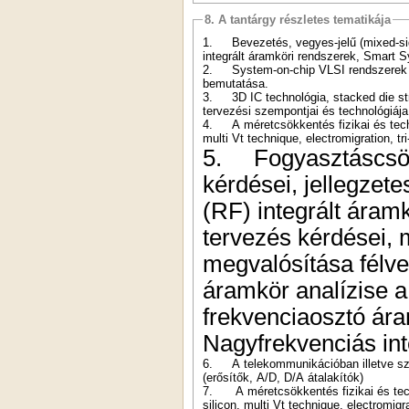
8. A tantárgy részletes tematikája
1.
Bevezetés, vegyes-jelű (mixed-sig
integrált áramköri rendszerek, Smart
2.
System-on-chip VLSI rendszerek f
bemutatása.
3.
3D IC technológia, stacked die 
tervezési szempontjai és technológiája
4.
A méretcsökkentés fizikai és techn
multi Vt technique, electromigration, 
5.
Fogyasztáscsö
kérdései, jellegzet
(RF) integrált áram
tervezés kérdései, 
megvalósítása félve
áramkör analízise a
frekvenciaosztó ára
Nagyfrekvenciás int
6.
A telekommunikációban illetve sz
(erősítők, A/D, D/A átalakítók)
7.
A méretcsökkentés fizikai és tech
silicon, multi Vt technique, electromig