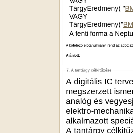
VAGY
TárgyEredmény( "
B
VAGY
TárgyEredmény("
BM
A fenti forma a Neptu
A kötelező előtanulmányi rend az adott s
Ajánlott:
-
7. A tantárgy célkitűzése
A digitális IC te
megszerzett ismere
analóg és vegyesj
elektro-mechanik
alkalmazott speci
A tantárgy célkit