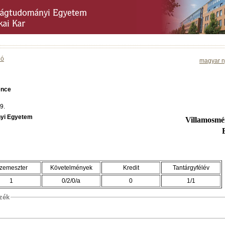
ió
magyar n
ence
9.
yi Egyetem
Villamosmé
zemeszter
Követelmények
Kredit
Tantárgyfélév
1
0/2/0/a
0
1/1
szék