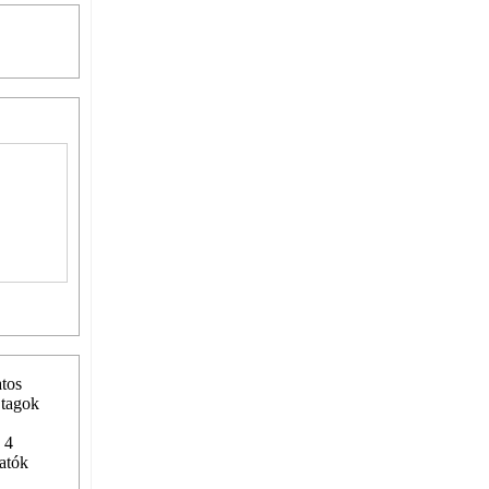
atos
 tagok
 4
gatók