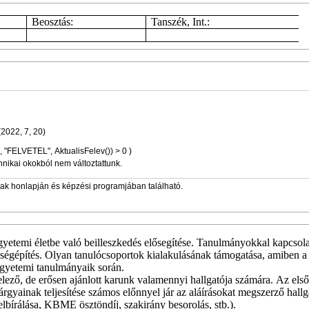
Beosztás:
Tanszék, Int.:
ngdate >= Datum(2022, 7, 20)
", "FELVETEL", AktualisFelev()) > 0 )
hnikai okokból nem változtattunk.
zak honlapján és képzési programjában található.
gyetemi életbe való beilleszkedés elősegítése. Tanulmányokkal kapcsol
sségépítés. Olyan tanulócsoportok kialakulásának támogatása, amiben a
egyetemi tanulmányaik során.
lező, de erősen ajánlott karunk valamennyi hallgatója számára. Az első
árgyainak teljesítése számos előnnyel jár az aláírásokat megszerző hall
bírálása, KBME ösztöndíj, szakirány besorolás, stb.).