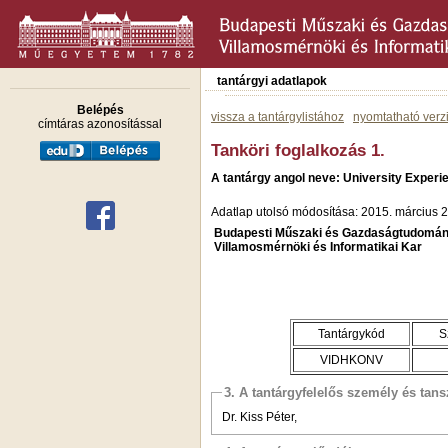
tantárgyi adatlapok
Belépés
vissza a tantárgylistához
nyomtatható verz
címtáras azonosítással
Tanköri foglalkozás 1.
A tantárgy angol neve: University Experi
Adatlap utolsó módosítása: 2015. március 2
Budapesti Műszaki és Gazdaságtudomán
Villamosmérnöki és Informatikai Kar
Tantárgykód
S
VIDHKONV
3. A tantárgyfelelős személy és tan
Dr. Kiss Péter,