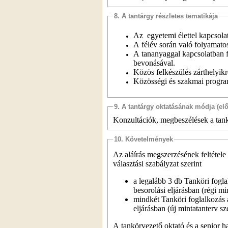
8. A tantárgy részletes tematikája
Az egyetemi élettel kapcsola
A félév során való folyamatos
A tananyaggal kapcsolatban f
bevonásával.
Közös felkészülés zárthelyikr
Közösségi és szakmai program
9. A tantárgy oktatásának módja (el
Konzultációk, megbeszélések a tankö
10. Követelmények
Az aláírás megszerzésének feltétele
választási szabályzat szerint
a legalább 3 db Tanköri fogl
besorolási eljárásban (régi mi
mindkét Tanköri foglalkozás 
eljárásban (új mintatanterv sz
A tankörvezető oktató és a senior ha