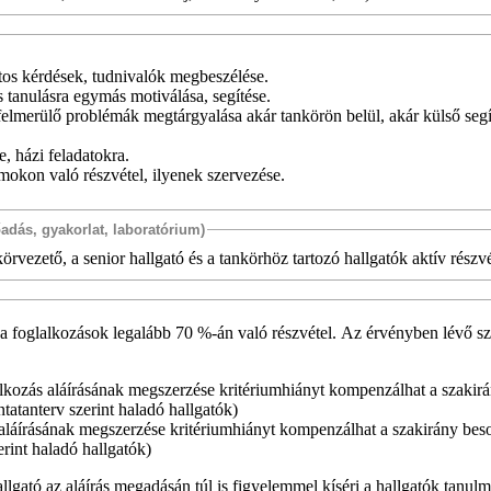
tos kérdések, tudnivalók megbeszélése.
 tanulásra egymás motiválása, segítése.
elmerülő problémák megtárgyalása akár tankörön belül, akár külső segí
e, házi feladatokra.
okon való részvétel, ilyenek szervezése.
őadás, gyakorlat, laboratórium)
rvezető, a senior hallgató és a tankörhöz tartozó hallgatók aktív részvé
 a foglalkozások legalább 70 %-án való részvétel. Az érvényben lévő s
alkozás aláírásának megszerzése kritériumhiányt kompenzálhat a szakir
ntatanterv szerint haladó hallgatók)
aláírásának megszerzése kritériumhiányt kompenzálhat a szakirány beso
erint haladó hallgatók)
llgató az aláírás megadásán túl is figyelemmel kíséri a hallgatók tanul