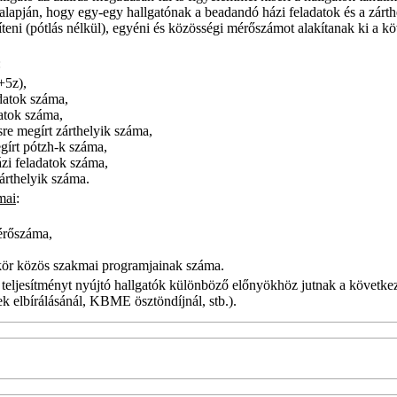
 alapján, hogy egy-egy hallgatónak a beadandó házi feladatok és a zárth
síteni (pótlás nélkül), egyéni és közösségi mérőszámot alakítanak ki a k
:
+5z),
adatok száma,
datok száma,
sre megírt zárthelyik száma,
gírt pótzh-k száma,
ázi feladatok száma,
árthelyik száma.
mai
:
mérőszáma,
nkör közös szakmai programjainak száma.
 teljesítményt nyújtó hallgatók különböző előnyökhöz jutnak a követke
k elbírálásánál, KBME ösztöndíjnál, stb.).