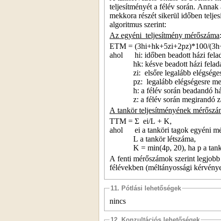
teljesítményét a félév során. Annak
mekkora részét sikerül időben telje
algoritmus szerint:
Az egyéni
teljesítmény mérőszáma
ETM = (3hi+hk+5zi+2pz)*100/(3h
ahol
hi: időben beadott házi fel
hk: késve beadott házi fela
zi:
elsőre legalább elégsége
pz:
legalább elégségesre me
h: a félév során beadandó h
z: a félév során megirandó z
A tankör teljesítményének mérőszá
TTM = Σ
ei/L + K,
ahol
ei a tanköri tagok egyéni 
L a tankör létszáma,
K = min(4p, 20), ha p a ta
A fenti mérőszámok szerint legjobb
félévekben (méltányossági kérvénye
11. Pótlási lehetőségek
nincs
12. Konzultációs lehetőségek