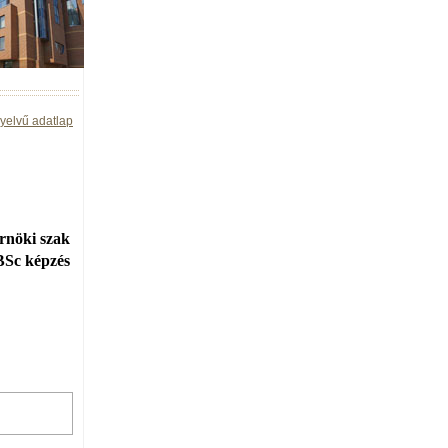
yelvű adatlap
rnöki szak
BSc képzés