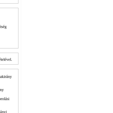
tség
telével.
zakirány
ány
rolási
mányi