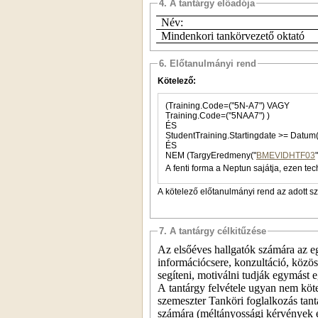
4. A tantárgy előadója
Név:
Mindenkori tankörvezető oktató
6. Előtanulmányi rend
Kötelező:
(Training.Code=("5N-A7") VAGY
Training.Code=("5NAA7") )
ÉS
StudentTraining.Starti
ÉS
NEM (TargyEredmeny("
BMEVIDHTF03
A fenti forma a Neptun sajátja, ezen tec
A kötelező előtanulmányi rend az adott s
7. A tantárgy célkitűzése
Az elsőéves hallgatók számára az e
információcsere, konzultáció, közö
segíteni, motiválni tudják egymást 
A tantárgy felvétele ugyan nem köte
szemeszter Tanköri foglalkozás tant
számára (méltányossági kérvények el