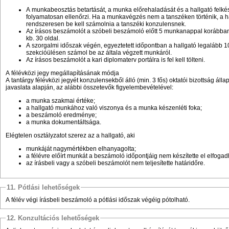
A munkabeosztás betartását, a munka előrehaladását és a hallgató felké
folyamatosan ellenőrzi. Ha a munkavégzés nem a tanszéken történik, a h
rendszeresen be kell számolnia a tanszéki konzulensnek.
Az írásos beszámolót a szóbeli beszámoló előtt 5 munkanappal korábban
kb. 30 oldal.
A szorgalmi időszak végén, egyeztetett időpontban a hallgató legalább 
szekcióülésen számol be az általa végzett munkáról.
Az írásos beszámolót a kari diplomaterv portálra is fel kell tölteni.
A félévközi jegy megállapításának módja
A tantárgy félévközi jegyét konzulensekből álló (min. 3 fős) oktatói bizottság áll
javaslata alapján, az alábbi összetevők figyelembevételével:
a munka szakmai értéke;
a hallgató munkához való viszonya és a munka készenléti foka;
a beszámoló eredménye;
a munka dokumentáltsága.
Elégtelen osztályzatot szerez az a hallgató, aki
munkáját nagymértékben elhanyagolta;
a félévre előírt munkát a beszámoló időpontjáig nem készítette el elfog
az írásbeli vagy a szóbeli beszámolót nem teljesítette határidőre.
11. Pótlási lehetőségek
A félév végi írásbeli beszámoló a pótlási időszak végéig pótolható.
12. Konzultációs lehetőségek