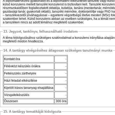
A diplomatervezési gyakorlatot és a diplomaterv elkészítését tanszéki vagy külső 
külső konzulens mellett tanszéki konzulenst is biztosítani kell. Tanszéki konzulen
részmunkaidőben foglalkoztatott oktatója, kutatója, tanára (mestertanár, mérnökt
gazdasági tanár, gyakorlati oktató), tanszéki mérnöke, doktorjelöltje vagy PhD ha
– tanszékvezetői jóváhagyással – egyetemi végzettségű illetve mesteri (MSc) fok
szakember lehet. Külső konzulens abban az esetben szükséges, ha a témát nem 
a tanszéken nincs az adott témához megfelelő szakember.
13. Jegyzet, tankönyv, felhasználható irodalom
A téma kidolgozásához szükséges szakirodalmat a konzulens irányítása alapján a
megfelelő módon hivatkozza.
14. A tantárgy elvégzéséhez átlagosan szükséges tanulmányi munka
Kontakt óra
-
Félévközi készülés órákra
-
Felkészülés zárthelyire
-
Házi feladat elkészítése
-
Kijelölt írásos tananyag elsajátítása
-
Vizsgafelkészülés
-
Összesen
300 óra
15. A tantárgy tematikáját kidolgozta