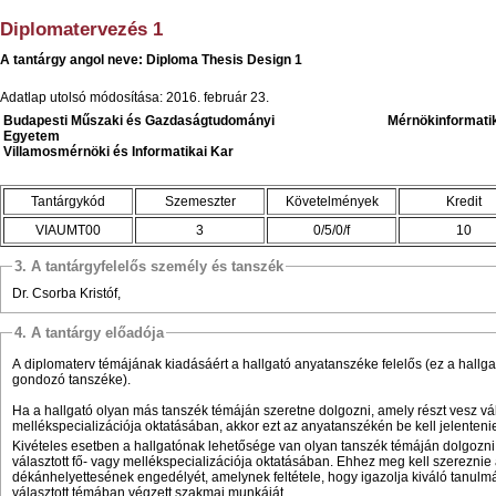
Diplomatervezés 1
A tantárgy angol neve: Diploma Thesis Design 1
Adatlap utolsó módosítása: 2016. február 23.
Budapesti Műszaki és Gazdaságtudományi
Mérnökinforma
Egyetem
Villamosmérnöki és Informatikai Kar
Tantárgykód
Szemeszter
Követelmények
Kredit
VIAUMT00
3
0/5/0/f
10
3. A tantárgyfelelős személy és tanszék
Dr. Csorba Kristóf,
4. A tantárgy előadója
A diplomaterv témájának kiadásáért a hallgató anyatanszéke felelős (ez a hallga
gondozó tanszéke).
Ha a hallgató olyan más tanszék témáján szeretne dolgozni, amely részt vesz vál
mellékspecializációja oktatásában, akkor ezt az anyatanszékén be kell jelenteni
Kivételes esetben a hallgatónak lehetősége van olyan tanszék témáján dolgozni
választott fő- vagy mellékspecializációja oktatásában. Ehhez meg kell szereznie 
dékánhelyettesének engedélyét, amelynek feltétele, hogy igazolja kiváló tanulmá
választott témában végzett szakmai munkáját.