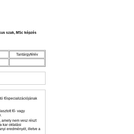
tikus szak, MSc képzés
Tantárgyfélév
tó főspecializációjának
asztott fő- vagy
e.
, amely nem vesz részt
a kar oktatási
nyi eredményét, illetve a