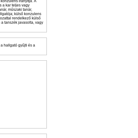
konzulens irányítja. A
s a kar teljes vagy
anár, műszaki tanár,
llgatója; külső konzulens
ozattal rendelkező külső
a tanszék javasolta, vagy
 hallgató gyűjti és a