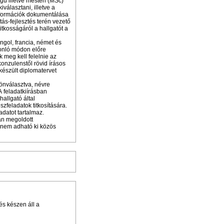
gű illetve mesteri (MSc)
választani, illetve a
 információk dokumentálása
tás-fejlesztés terén vezető
itkosságáról a hallgatót a
ngol, francia, német és
sonló módon előre
 meg kell felelnie az
konzulenstől rövid írásos
 készült diplomatervet
lönválasztva, névre
 feladatkiírásban
allgató által
zfeladatok titkosítására.
adatot tartalmaz.
an megoldott
 nem adható ki közös
 és készen áll a