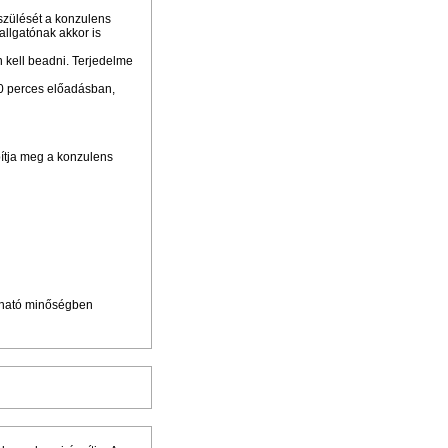
szülését a konzulens
allgatónak akkor is
 kell beadni. Terjedelme
10 perces előadásban,
apítja meg a konzulens
adható minőségben