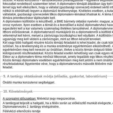
biztosít. A külső konzulens – tanszékvezetői jóváhagyással – egyetemi végzettsé
fokozattal rendelkező szakember lehet. A diplomaterv témáját általában úgy kell ki
tervet úgy kell elkészíteni, hogy a vállalat (gazdasági szervezet) érdekeit sértő
nélkül is elbírálható legyen a diplomázó tevékenysége. Kivételes esetben, a kuta
vállalatok, gazdasági szervezetek titkos diplomaterv-témákat írhatnak ki. A téma t
témára jelentkezéskor tájékoztatni kell.
A diplomaterv külföldön is készíthető, a BME bármely oktatási nyelvén: magyar, a
orosz nyelven. Ilyen esetben a témát és a teendőket a külső diplomatervhez ha
egyeztetni kell a kar valamely szakmailag illetékes tanszékével. A diplomatervnek
itthoni előírásoknak. A diplomatervező munkájáról és a diplomatervről a külföldi 
véleményt kell kérni, melyet a záróvizsga bizottsághoz kell eljuttatni. A külföldön
ugyanúgy meg kell védeni a záróvizsgán, mint az itthon készült terveket.
Két vagy több hallgató részére közös témájú feladatot is lehet kiadni, de csak kü
szólóan, ha a tevékenység és a munka eredménye egyértelműen elkülöníthető. A
egyértelműen meg kell nevezni az önállóan, illetve a közös témán dolgozó többi h
kidolgozandó részfeladatokat. Közös feladat esetén lehetőség van csak egyes rés
Ekkor az a diplomaterv-téma minősül titkosnak, amely legalább egy titkos részfel
Közös témájú diplomaterv esetében egyértelműen meg kell jelölni a nem önálló
részfeladatokat; figyelembe véve, hogy a diplomatervezés második félévére már
feladat.
9. A tantárgy oktatásának módja (előadás, gyakorlat, laboratórium)
Önálló munka konzulensi segítséggel.
10. Követelmények
A szorgalmi időszakban:
félévközi jegy megszerzése.
A tantárgyat teljesíti a hallgató, ha a félév során az előkészítő munkát elvégezte,
Diplomatervezés 2. tantárgy elvégzésére.
Félévközi ellenőrzés rendje