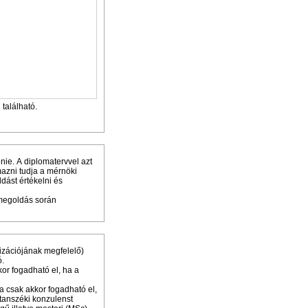
található.
nie. A diplomatervvel azt
mazni tudja a mérnöki
dást értékelni és
 megoldás során
lizációjának megfelelő)
ó.
or fogadható el, ha a
ma csak akkor fogadható el,
 tanszéki konzulenst