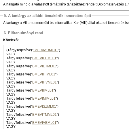
A hallgató mindig a választott témát kiíró tanszékhez rendelt Diplomatervezés 1. t
5. A tantárgy az alábbi témakörök ismeretére épít
A tantárgy a Villamosmérnöki és Informatikai Kar (VIK) által oktatott témakörök is
6. Előtanulmányi rend
Kötelező:
(TárgyTeljesítve("
BMEVIAUML01
")
VAGY
TárgyTeljesítve("
BMEVIEEML01
")
VAGY
TárgyTeljesítve("
BMEVIETML01
")
VAGY
TárgyTeljesítve("
BMEVIHIML01
")
VAGY
TárgyTeljesítve("
BMEVIHVML01
")
VAGY
TárgyTeljesítve("
BMEVIIIML01
")
VAGY
TárgyTeljesítve("
BMEVIMIML01
")
VAGY
TárgyTeljesítve("
BMEVISZML01
")
VAGY
TárgyTeljesítve("
BMEVITMML01
")
VAGY
TárgyTeljesítve("
BMEVIVEML01
")
VAGY