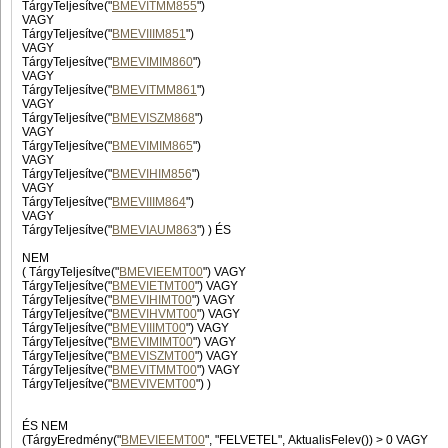
TárgyTeljesítve("
BMEVITMM855
")
VAGY
TárgyTeljesítve("
BMEVIIIM851
")
VAGY
TárgyTeljesítve("
BMEVIMIM860
")
VAGY
TárgyTeljesítve("
BMEVITMM861
")
VAGY
TárgyTeljesítve("
BMEVISZM868
")
VAGY
TárgyTeljesítve("
BMEVIMIM865
")
VAGY
TárgyTeljesítve("
BMEVIHIM856
")
VAGY
TárgyTeljesítve("
BMEVIIIM864
")
VAGY
TárgyTeljesítve("
BMEVIAUM863
") ) ÉS
NEM
( TárgyTeljesítve("
BMEVIEEMT00
") VAGY
TárgyTeljesítve("
BMEVIETMT00
") VAGY
TárgyTeljesítve("
BMEVIHIMT00
") VAGY
TárgyTeljesítve("
BMEVIHVMT00
") VAGY
TárgyTeljesítve("
BMEVIIIMT00
") VAGY
TárgyTeljesítve("
BMEVIMIMT00
") VAGY
TárgyTeljesítve("
BMEVISZMT00
") VAGY
TárgyTeljesítve("
BMEVITMMT00
") VAGY
TárgyTeljesítve("
BMEVIVEMT00
") )
ÉS NEM
(TárgyEredmény("
BMEVIEEMT00
", "FELVETEL", AktualisFelev()) > 0 VAGY