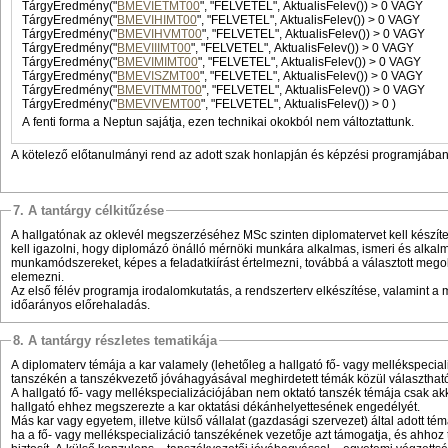
TárgyEredmény("
BMEVIETMT00
", "FELVETEL", AktualisFelev()) > 0 VAGY
TárgyEredmény("
BMEVIHIMT00
", "FELVETEL", AktualisFelev()) > 0 VAGY
TárgyEredmény("
BMEVIHVMT00
", "FELVETEL", AktualisFelev()) > 0 VAGY
TárgyEredmény("
BMEVIIIMT00
", "FELVETEL", AktualisFelev()) > 0 VAGY
TárgyEredmény("
BMEVIMIMT00
", "FELVETEL", AktualisFelev()) > 0 VAGY
TárgyEredmény("
BMEVISZMT00
", "FELVETEL", AktualisFelev()) > 0 VAGY
TárgyEredmény("
BMEVITMMT00
", "FELVETEL", AktualisFelev()) > 0 VAGY
TárgyEredmény("
BMEVIVEMT00
", "FELVETEL", AktualisFelev()) > 0 )
A fenti forma a Neptun sajátja, ezen technikai okokból nem változtattunk.
A kötelező előtanulmányi rend az adott szak honlapján és képzési programjában 
7. A tantárgy célkitűzése
A hallgatónak az oklevél megszerzéséhez MSc szinten diplomatervet kell készíte
kell igazolni, hogy diplomázó önálló mérnöki munkára alkalmas, ismeri és alkal
munkamódszereket, képes a feladatkiírást értelmezni, továbbá a választott megol
elemezni.
Az első félév programja irodalomkutatás, a rendszerterv elkészítése, valamint a
időarányos előrehaladás.
8. A tantárgy részletes tematikája
A diplomaterv témája a kar valamely (lehetőleg a hallgató fő- vagy mellékspecia
tanszékén a tanszékvezető jóváhagyásával meghirdetett témák közül választhat
A hallgató fő- vagy mellékspecializációjában nem oktató tanszék témája csak akk
hallgató ehhez megszerezte a kar oktatási dékánhelyettesének engedélyét.
Más kar vagy egyetem, illetve külső vállalat (gazdasági szervezet) által adott té
ha a fő- vagy mellékspecializáció tanszékének vezetője azt támogatja, és ahhoz