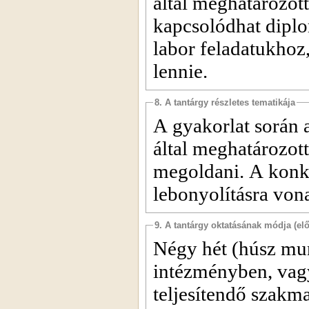
által meghatározot
kapcsolódhat dipl
labor feladatukhoz,
lennie.
8. A tantárgy részletes tematikája
A gyakorlat során a
által meghatározott,
megoldani. A konkr
lebonyolításra von
9. A tantárgy oktatásának módja (el
Négy hét (húsz mun
intézményben, vag
teljesítendő szakm