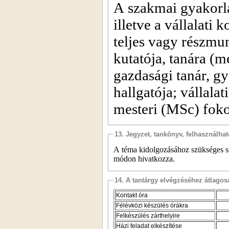
A szakmai gyakorlat
illetve a vállalati
teljes vagy részmun
kutatója, tanára (m
gazdasági tanár, gy
hallgatója; vállala
mesteri (MSc) foko
13. Jegyzet, tankönyv, felhasználha
A téma kidolgozásához szükséges sza
módon hivatkozza.
14. A tantárgy elvégzéséhez átlag
Kontakt óra
Félévközi készülés órákra
Felkészülés zárthelyire
Házi feladat elkészítése