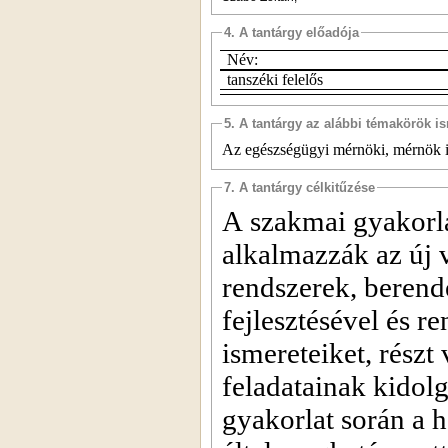
4. A tantárgy előadója
Név:
tanszéki felelős
5. A tantárgy az alábbi témakörök is
Az egészségügyi mérnöki, mérnök i
7. A tantárgy célkitűzése
A szakmai gyakorla
alkalmazzák az új v
rendszerek, berend
fejlesztésével és r
ismereteiket, részt
feladatainak kidol
gyakorlat során a h