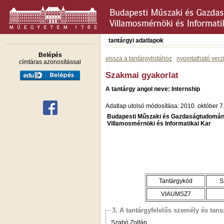
tantárgyi adatlapok
Belépés
vissza a tantárgylistához
nyomtatható verz
címtáras azonosítással
Szakmai gyakorlat
A tantárgy angol neve: Internship
Adatlap utolsó módosítása: 2010. október 7
Budapesti Műszaki és Gazdaságtudomán
Villamosmérnöki és Informatikai Kar
Tantárgykód
S
VIAUMSZ7
3. A tantárgyfelelős személy és tan
Szabó Zoltán,