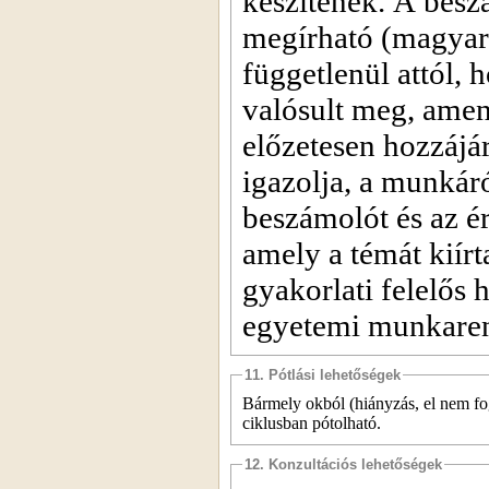
készítenek. A bes
megírható (magyar,
függetlenül attól,
valósult meg, amen
előzetesen hozzájá
igazolja, a munkáró
beszámolót és az ér
amely a témát kiírt
gyakorlati felelős
egyetemi munkarende
11. Pótlási lehetőségek
Bármely okból (hiányzás, el nem fo
ciklusban pótolható.
12. Konzultációs lehetőségek