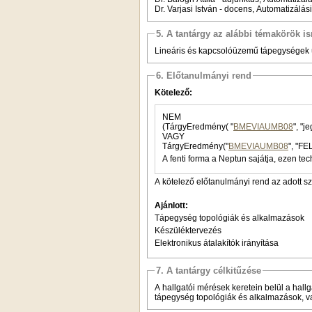
Dr. Varjasi István - docens, Automatizálás
5. A tantárgy az alábbi témakörök is
Lineáris és kapcsolóüzemű tápegységek ü
6. Előtanulmányi rend
Kötelező:
NEM
(TárgyEredmény( "
BMEVIAUMB08
VAGY
TárgyEredmény("
BMEVIAUMB08
", "FE
A fenti forma a Neptun sajátja, ezen tec
A kötelező előtanulmányi rend az adott s
Ajánlott:
Tápegység topológiák és alkalmazások
Készüléktervezés
Elektronikus átalakítók irányítása
7. A tantárgy célkitűzése
A hallgatói mérések keretein belül a hal
tápegység topológiák és alkalmazások, va