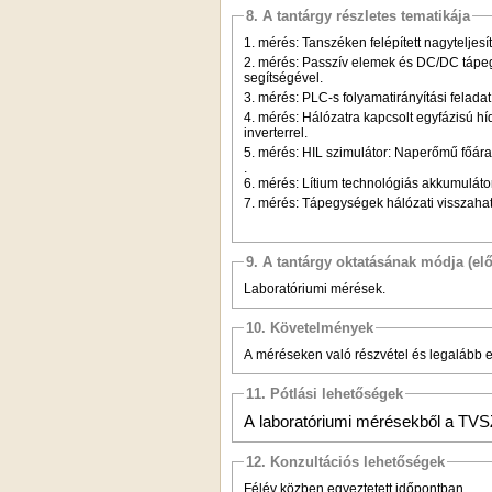
8. A tantárgy részletes tematikája
1. mérés: Tanszéken felépített nagytelje
2. mérés: Passzív elemek és DC/DC tápeg
segítségével.
3. mérés: PLC-s folyamatirányítási felada
4. mérés: Hálózatra kapcsolt egyfázisú h
inverterrel.
5. mérés: HIL szimulátor: Naperőmű főár
.
6. mérés: Lítium technológiás akkumuláto
7. mérés: Tápegységek hálózati visszaha
9. A tantárgy oktatásának módja (el
Laboratóriumi mérések.
10. Követelmények
A méréseken való részvétel és legalább
11. Pótlási lehetőségek
A laboratóriumi mérésekből a TVSZ 
12. Konzultációs lehetőségek
Félév közben egyeztetett időpontban.