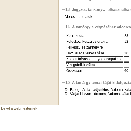
13. Jegyzet, tankönyv, felhasználha
Mérési útmutatók.
14. A tantárgy elvégzéséhez átlag
Kontakt óra
28
Félévközi készülés órákra
12
Felkészülés zárthelyire
Házi feladat elkészítése
20
Kijelölt írásos tananyag elsajátítása
Vizsgafelkészülés
Összesen
60
15. A tantárgy tematikáját kidolgozt
Dr. Balogh Attila - adjunktus, Automatizál
Dr. Varjasi István - docens, Automatizálás
Levél a webmesternek