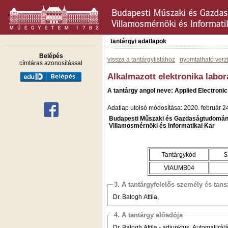
tantárgyi adatlapok
Belépés
vissza a tantárgylistához
nyomtatható verz
címtáras azonosítással
Alkalmazott elektronika labo
A tantárgy angol neve: Applied Electroni
Adatlap utolsó módosítása: 2020. február 2
Budapesti Műszaki és Gazdaságtudomán
Villamosmérnöki és Informatikai Kar
Tantárgykód
S
VIAUMB04
3. A tantárgyfelelős személy és tan
Dr. Balogh Attila,
4. A tantárgy előadója
Dr. Balogh Attila - adjunktus, Automatizál